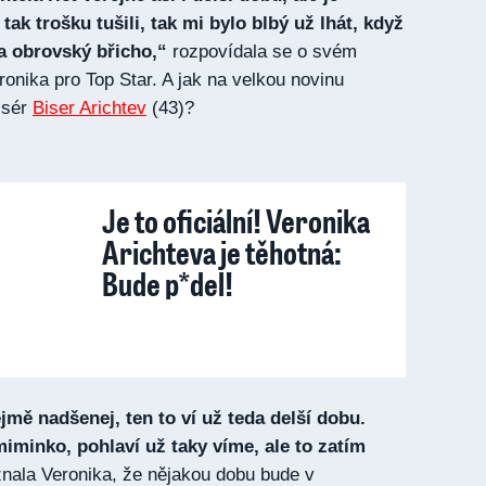
 tak trošku tušili, tak mi bylo blbý už lhát, když
a obrovský břicho,“
rozpovídala se o svém
nika pro Top Star. A jak na velkou novinu
žisér
Biser Arichtev
(43)?
Je to oficiální! Veronika
Arichteva je těhotná:
Bude p*del!
mě nadšenej, ten to ví už teda delší dobu.
miminko, pohlaví už taky víme, ale to zatím
znala Veronika, že nějakou dobu bude v