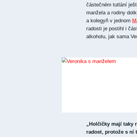
částečném tutlání ješ
manžela a rodiny dotk
a kolegyň v jednom
Ma
radosti je postihl i 
alkoholu, jak sama V
„Holčičky mají taky 
radost, protože s ní