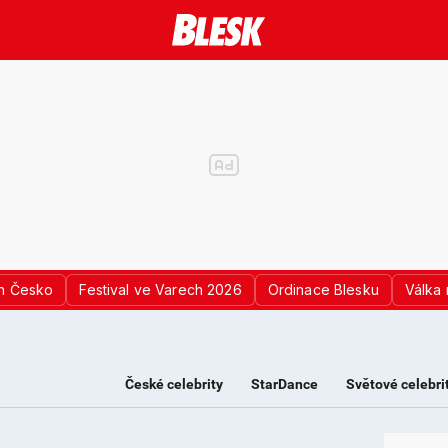
n Česko
Festival ve Varech 2026
Ordinace Blesku
Válka 
České celebrity
StarDance
Světové celebri