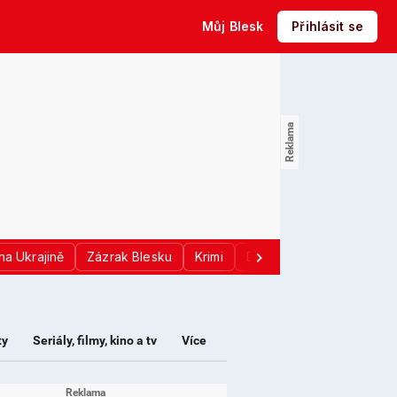
Můj Blesk
Přihlásit se
na Ukrajině
Zázrak Blesku
Krimi
Donald Trump
Sport
ty
Seriály, filmy, kino a tv
Více