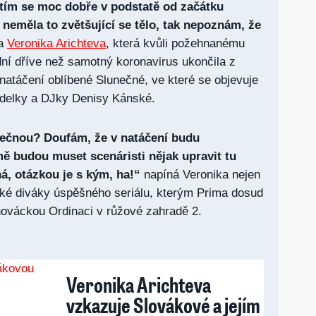
ítím se moc dobře v podstatě od začátku
 neměla to zvětšující se tělo, tak nepoznám, že
la
Veronika Arichteva
, která kvůli požehnanému
 dní dříve než samotný koronavirus ukončila z
natáčení oblíbené Slunečné, ve které se objevuje
delky a DJky Denisy Kánské.
nečnou? Doufám, že v natáčení budu
mě budou muset scenáristi nějak upravit tu
ná, otázkou je s kým, ha!“
napíná Veronika nejen
aké diváky úspěšného seriálu, kterým Prima dosud
nováckou Ordinaci v růžové zahradě 2.
Veronika Arichteva
vzkazuje Slovákové a jejím