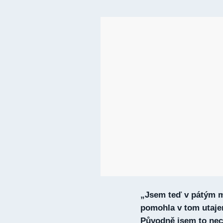
„Jsem teď v pátým m
pomohla v tom utajen
Původně jsem to necht