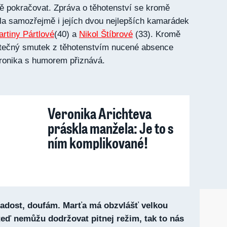
tě pokračovat. Zpráva o těhotenství se kromě
la samozřejmě i jejích dvou nejlepších kamarádek
rtiny Pártlové
(40) a
Nikol Štíbrové
(33). Kromě
částečný smutek z těhotenstvím nucené absence
eronika s humorem přiznává.
Veronika Arichteva
práskla manžela: Je to s
ním komplikované!
radost, doufám. Marťa má obzvlášť velkou
 teď nemůžu dodržovat pitnej režim, tak to nás