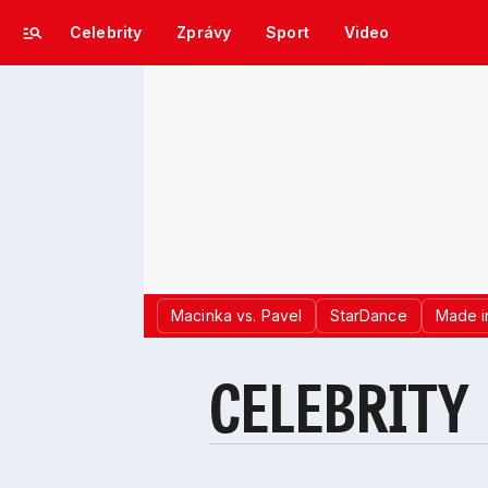
Celebrity
Zprávy
Sport
Video
Macinka vs. Pavel
StarDance
Made i
CELEBRITY