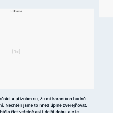
ěsíci a přiznám se, že mi karanténa hodně
í. Nechtěli jsme to hned úplně zveřejňovat.
ěla říct veřejně asi i delší dobu, ale je