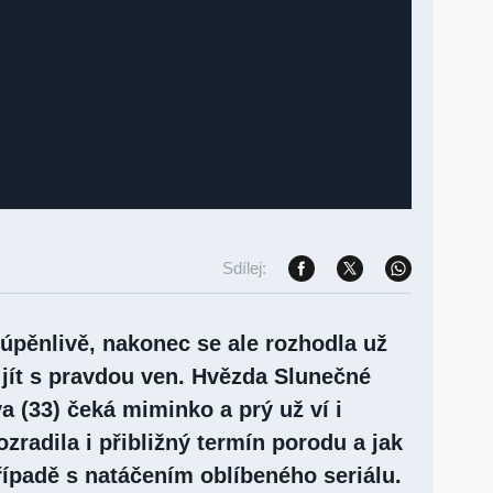
Sdílej:
 úpěnlivě, nakonec se ale rozhodla už
 jít s pravdou ven. Hvězda Slunečné
a (33) čeká miminko a prý už ví i
ozradila i přibližný termín porodu a jak
řípadě s natáčením oblíbeného seriálu.