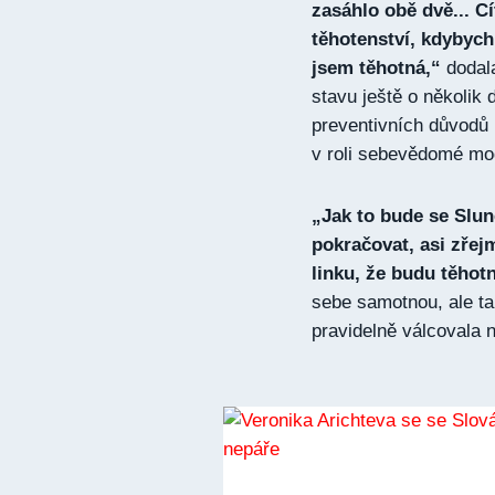
zasáhlo obě dvě... C
těhotenství, kdybych
jsem těhotná,“
doda
stavu ještě o několik
preventivních důvodů 
v roli sebevědomé mo
„Jak to bude se Slu
pokračovat, asi zřej
linku, že budu těhot
sebe samotnou, ale t
pravidelně válcovala 