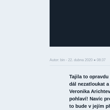
Autor: bin -
22. dubna 2020 ● 08:37
Tajila to opravdu
dál nezatloukat a
Veronika Arichtev
pohlaví! Navíc pr
to bude v jejím p