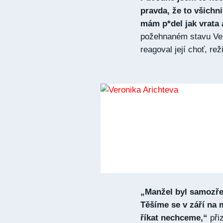
pravda, že to všichni
mám p*del jak vrata 
požehnaném stavu Vero
reagoval její choť, re
„Manžel byl samozřej
Těšíme se v září na 
říkat nechceme,“
při