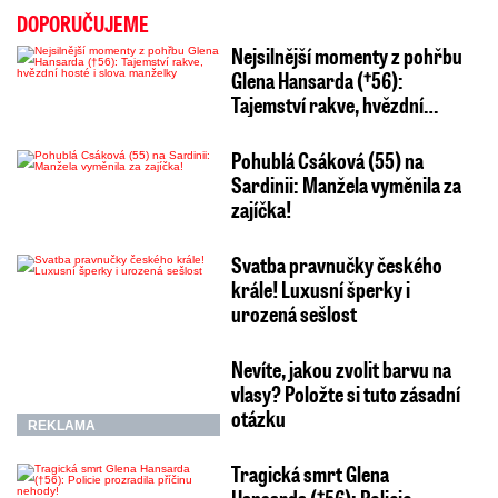
DOPORUČUJEME
Nejsilnější momenty z pohřbu
Glena Hansarda (†56):
Tajemství rakve, hvězdní…
Pohublá Csáková (55) na
Sardinii: Manžela vyměnila za
zajíčka!
Svatba pravnučky českého
krále! Luxusní šperky i
urozená sešlost
Nevíte, jakou zvolit barvu na
vlasy? Položte si tuto zásadní
otázku
REKLAMA
Tragická smrt Glena
Hansarda (†56): Policie