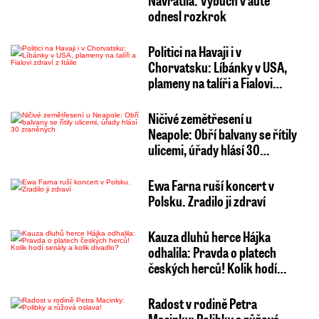
odnesl rozkrok
Politici na Havaji i v
Chorvatsku: Líbánky v USA,
plameny na talíři a Fialovi…
Ničivé zemětřesení u
Neapole: Obří balvany se řítily
ulicemi, úřady hlásí 30…
Ewa Farna ruší koncert v
Polsku. Zradilo ji zdraví
Kauza dluhů herce Hájka
odhalila: Pravda o platech
českých herců! Kolik hodí…
Radost v rodině Petra
Macinky: Polibky a růžová