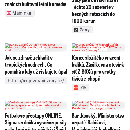
znalosti kultovní letní komedie
Těchto 20 seženete v
běžných řetězcích do
Maminka
1000 korun
Ženy
Jak se zdravě zchladit v
Konec složitého vracení
tropických vedrech: Co
balíků. Zásilkovna otevírá
pomáhá a kdy už riskujete úpal
síť Z-BOXů pro vratky
tisíců e-shopů
https://mojezdravi.zeny.cz/
e15
Fotbalové přestupy ONLINE:
Bartkovský: Ministerstva
Sigma se dočká vysněné posily
nepatří Babišovi,
na bolavé místo, přichází Švéd
Macinkovi či Juchelkovi.