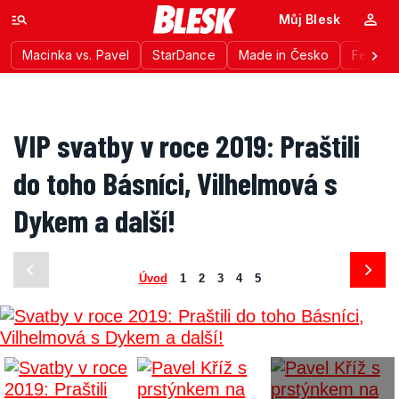
Můj Blesk
Macinka vs. Pavel
StarDance
Made in Česko
Festiva
VIP svatby v roce 2019: Praštili
do toho Básníci, Vilhelmová s
Dykem a další!
Úvod
1
2
3
4
5