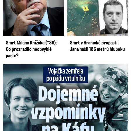
Smrt Milana Knížáka (†86):
Smrt v Hranické propasti:
Co prozradilo neobvyklé
Jana našli 186 metrů hluboku
parte?
Vojačka zemřela po pádu vrtulníku: Dojemné vzpomínky na ...