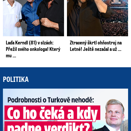
Laďa Kerndl (81) v slzách:
Ztracený škrtl ohňostroj na
Přežil svého onkologa! Který
Letné! Ještě nezačal a už ...
mu ...
POLITIKA
Po