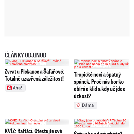
ČLÁNKY ODJINUD
Zvrat u Plekance a Šafářové:
Tropické noci a špatný
Totálně uzavřená záležitost!
spánek: Proč nás horko
obírá o klid a kdy už jde o
Aha!
úzkost?
Dáma
KVÍZ: Rafťáci. Otestujte své
Šaty jako od návrháře?