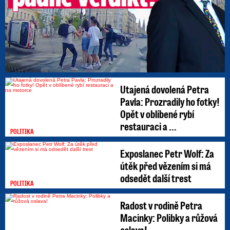
Utajená dovolená Petra
Pavla: Prozradily ho fotky!
Opět v oblíbené rybí
restauraci a ...
POLITIKA
Exposlanec Petr Wolf: Za
útěk před vězením si má
odsedět další trest
POLITIKA
Radost v rodině Petra
Macinky: Polibky a růžová
oslava!