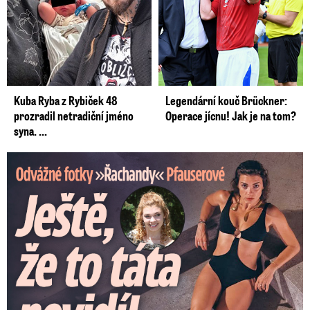
Kuba Ryba z Rybiček 48
Legendární kouč Brückner:
prozradil netradiční jméno
Operace jícnu! Jak je na tom?
syna. ...
Odvážné fotky Denisy Pfauserové: Ještě, že to táta nevidí