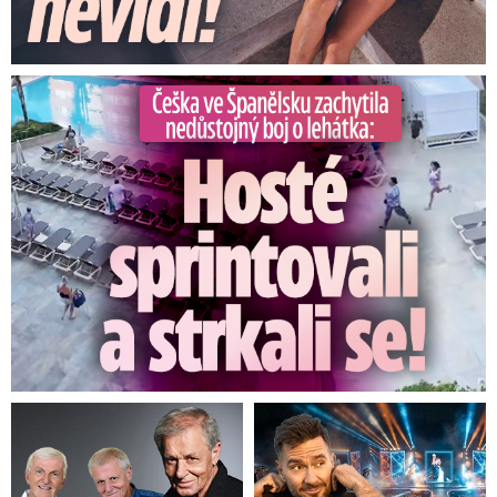
Češka ve Španělsku natočila nedůstojný boj o lehátka