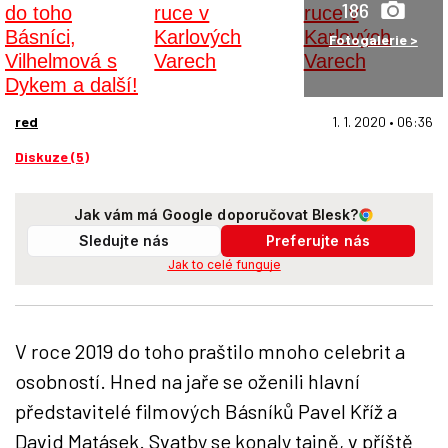
186
Fotogalerie >
red
1. 1. 2020 • 06:36
Diskuze (5)
Jak vám má Google doporučovat Blesk?
Sledujte nás
Preferujte nás
Jak to celé funguje
V roce 2019 do toho praštilo mnoho celebrit a
osobností. Hned na jaře se oženili hlavní
představitelé filmových Básníků Pavel Kříž a
David Matásek. Svatby se konaly tajně, v příště