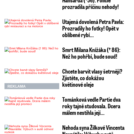
prozradila příčinu nehody!
Utajená dovolená Petra Pavla:
Prozradily ho fotky! Opět v
oblíbené rybí…
Smrt Milana Knížáka († 86):
Než ho pohřbí, bude soud!
Chcete barvit vlasy šetrněji?
Zjistěte, co dokážou
květinové oleje
REKLAMA
Tománková vedle Partie dva
roky tajně studovala. Dcera
málem nestihla její…
Nehoda syna Žilkové Vincenta
Navrátila: Výbuch v autě