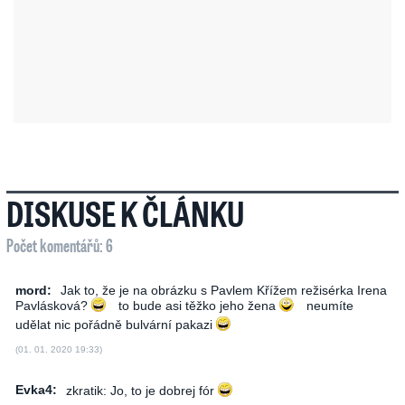
DISKUSE K ČLÁNKU
Počet komentářů: 6
mord:
Jak to, že je na obrázku s Pavlem Křížem režisérka Irena
Pavlásková?
to bude asi těžko jeho žena
neumíte
udělat nic pořádně bulvární pakazi
(01. 01. 2020 19:33)
Evka4:
zkratik: Jo, to je dobrej fór