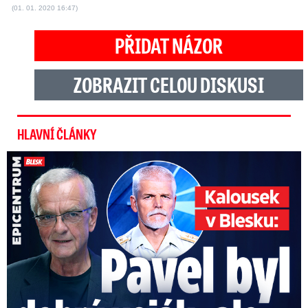
(01. 01. 2020 16:47)
PŘIDAT NÁZOR
ZOBRAZIT CELOU DISKUSI
HLAVNÍ ČLÁNKY
Kalousek o prezidentovi: S Pavlem jsem se nesmířil!