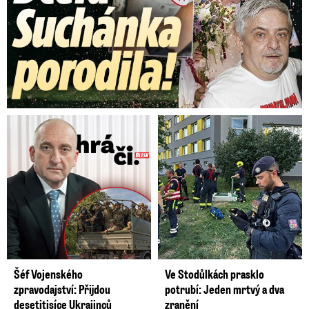
Šéf Vojenského
Ve Stodůlkách prasklo
zpravodajství: Přijdou
potrubí: Jeden mrtvý a dva
desetitisíce Ukrajinců
zranění