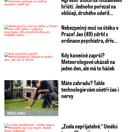
hřišti: Jednoho pořezal na
obličeji, druhého udeřil…
Nebezpečný muž na útěku v
Praze! Jan (49) zdrhl z
ordinace psychiatra, dřív…
Kdy konečně zaprší?
Meteorologové ukázali na
jeden den, ale má to háček
Máte zahradu? Tahle
technologie vám ušetří čas i
nervy
REKLAMA
„Zcela nepřijatelné.“ Umělci