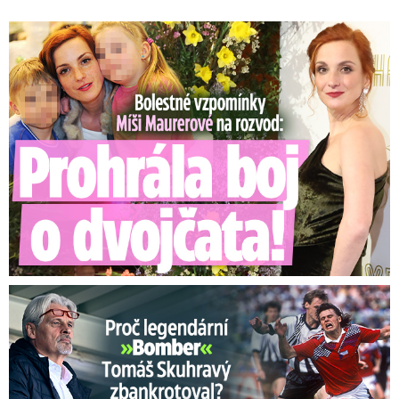
Bolestné vzpomínky Míši Maurerové: Prohrála boj o dvojčata!
Proč Skuhravý zbankrotoval? Prasklo, kde dluží miliony!