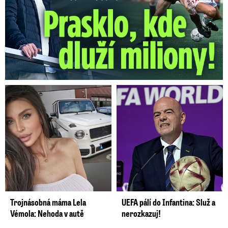
Trojnásobná máma Lela
UEFA pálí do Infantina: Služ a
Vémola: Nehoda v autě
nerozkazuj!