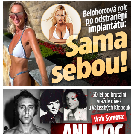
Belohorcová rok po odstranění implantátů: Konečně sama sebou
50 let od běsnění Somory: Těla dívek vrah ukryl na skládce