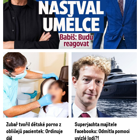
Zubař tvořil dětské porno z
Superjachta majitele
obličejů pacientek: Ordinuje
Facebooku: Odmítla pomoci
dál
uvízlé lodi?!