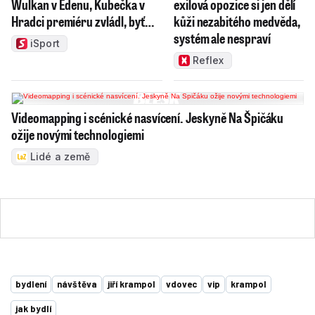
Wulkan v Edenu, Kubečka v
exilová opozice si jen dělí
Hradci premiéru zvládl, byť…
kůži nezabitého medvěda,
systém ale nespraví
iSport
Reflex
Videomapping i scénické nasvícení. Jeskyně Na Špičáku
ožije novými technologiemi
Lidé a země
bydlení
návštěva
jiří krampol
vdovec
vip
krampol
jak bydlí