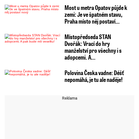
Most u metra Opatov půjde k
zemi: Je ve špatném stavu,
Praha místo něj postaví…
Místopředseda STAN
Dvořák: Vrací do hry
manželství pro všechny i s
adopcemi. A…
Polovina Česka vadne: Déšť
nepomáhá, je tu ale naděje!