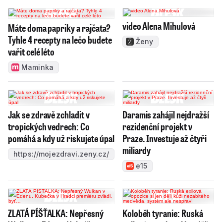
video Alena Mihulová
Máte doma papriky a rajčata?
Tyhle 4 recepty na lečo budete
Ženy
vařit celé léto
Maminka
Jak se zdravě zchladit v
Daramis zahájil nejdražší
tropických vedrech: Co
rezidenční projekt v
pomáhá a kdy už riskujete úpal
Praze. Investuje až čtyři
miliardy
https://mojezdravi.zeny.cz/
e15
ZLATÁ PÍŠŤALKA: Nepřesný
Koloběh tyranie: Ruská