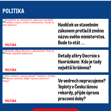
POLITIKA
Havlíček se stavebním
zákonem protlačil změnu
názvu svého ministerstva.
Bude to stát ...
POLITIKA
Detaily aféry Decroix s
Havránkem: Kdo je tady
největší královna?
POLITIKA
Ve vedrech nepracujeme?
Teploty v Česku lámou
rekordy, přijde úprava
pracovní doby?
POLITIKA