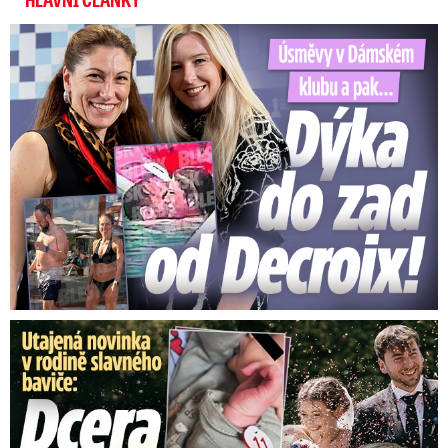
Úsměvy v Dámském klubu a pak… Dýka do zad od Decroix!
Utajená novinka v rodině baviče: Dcera Suchánka porodila