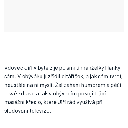
Vdovec Jiří v bytě žije po smrti manželky Hanky
sám. V obýváku jí zřídil oltáříček, a jak sám tvrdí,
neustále na ni myslí. Žal zahání humorem a péčí
o své zdraví, a tak v obývacím pokoji trůní
masážní křeslo, které Jiří rád využívá při
sledování televize.