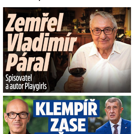
Zemřel Vladimír Páral (†94): Autor lechtivých Playgirls
Umělci tepou Klempíře: „Zcela nepřijatelné.“