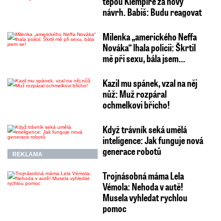
tepou Klempíře za nový
návrh. Babiš: Budu reagovat
Milenka „amerického Neffa
Nováka“ lhala policii: Škrtil
mě při sexu, bála jsem…
Kazil mu spánek, vzal na něj
nůž: Muž rozpáral
ochmelkovi břicho!
Když trávník seká umělá
inteligence: Jak funguje nová
generace robotů
REKLAMA
Trojnásobná máma Lela
Vémola: Nehoda v autě!
Musela vyhledat rychlou
pomoc