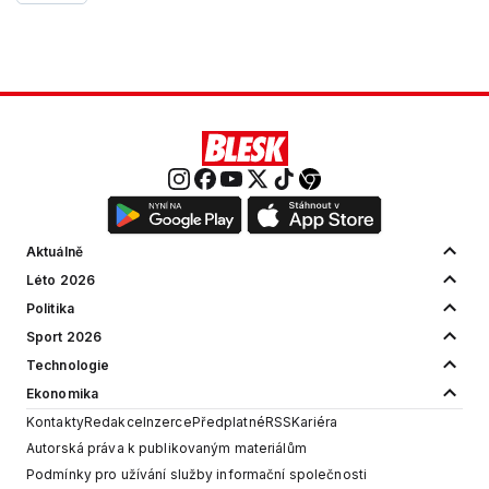
Aktuálně
Léto 2026
Politika
Sport 2026
Technologie
Ekonomika
Kontakty
Redakce
Inzerce
Předplatné
RSS
Kariéra
Autorská práva k publikovaným materiálům
Podmínky pro užívání služby informační společnosti