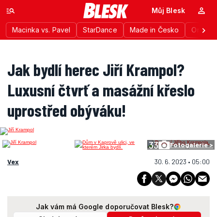
Můj Blesk
Macinka vs. Pavel
StarDance
Made in Česko
Ordinac
Jak bydlí herec Jiří Krampol?
Luxusní čtvrť a masážní křeslo
uprostřed obýváku!
33
Fotogalerie >
Vex
30. 6. 2023 • 05:00
Jak vám má Google doporučovat Blesk?