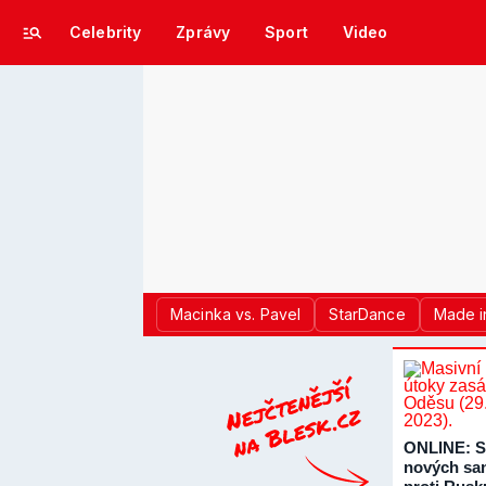
Celebrity
Zprávy
Sport
Video
Macinka vs. Pavel
StarDance
Made i
ONLINE: S
nových sa