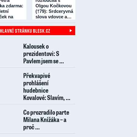
Petra
rozloučila s
čka zdarma:
Olgou Kočkovou
etní
(†79): Srdceryvná
íček na
slova vdovce a…
dní!
 HLAVNÍ STRÁNKU BLESK.CZ
Kalousek o
prezidentovi: S
Pavlem jsem se ...
Překvapivé
prohlášení
hudebnice
Kovalové: Slavím, ...
Co prozradilo parte
Milana Knížáka – a
proč ...