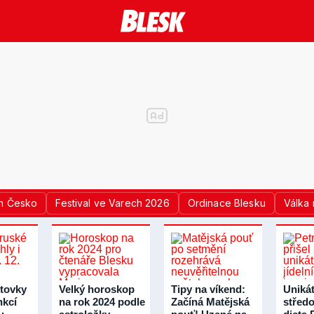
n Česko
Festival ve Varech 2026
Ordinace Blesku
Válka 
tovky
Velký horoskop
Tipy na víkend:
Unikát
nkcí
na rok 2024 podle
Začíná Matějská
střed