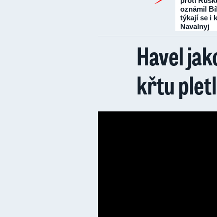
proti Rusk
oznámil Bí
týkají se i
Navalnyj
Havel jako
křtu plet