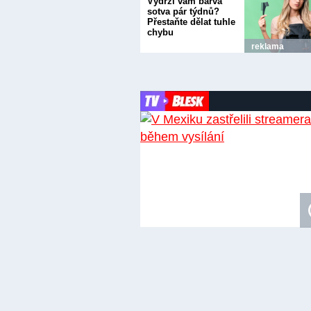
Vydrží vám barva
sotva pár týdnů?
Přestaňte dělat tuhle
chybu
reklama