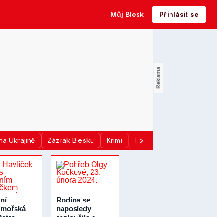
Můj Blesk
Přihlásit se
na Ukrajině
Zázrak Blesku
Krimi
Donald Trump
Sport
ní
Rodina se
omořská
naposledy