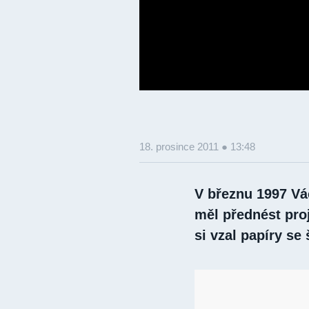
18. prosince 2011 ● 13:48
V březnu 1997 Vác
měl přednést proj
si vzal papíry se