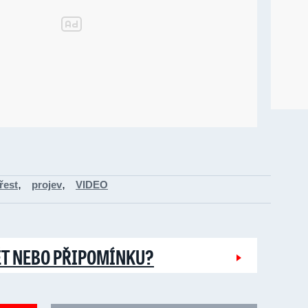
,
,
řest
projev
VIDEO
ĚT NEBO PŘIPOMÍNKU?