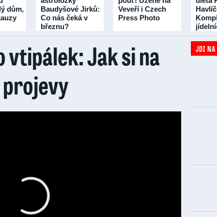
u
astroložky
pouť! Uzené na
dieta 
lý dům,
Baudyšové Jirků:
Veveří i Czech
Havlí
 kauzy
Co nás čeká v
Press Photo
Kompl
březnu?
jídeln
třicet 
 vtipálek: Jak si na
JDI NA
l projevy