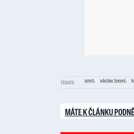
,
,
smrt
václav havel
k
TÉMATA
MÁTE K ČLÁNKU PODN