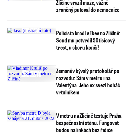
Zličíně srazil muže, vážně
zraněný putoval do nemocnice
Policista kradl v Ikee na Zličíně:
Soud mu potvrdil 50tisícový
trest, u sboru končí!
Zemanův bývalý protokolář po
rozvodu: Sám v metru i na
Valentýna. Jeho ex svezl boháč
vrtulníkem
V metru na Zličíně testuje Praha
bezpečnostní stěnu. Fungovat
budou na linkách bez řidiče