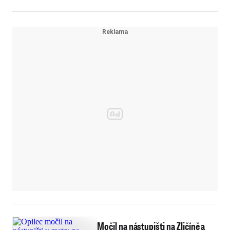
pokračuje?
Močil na nástupišti na Zličíně a