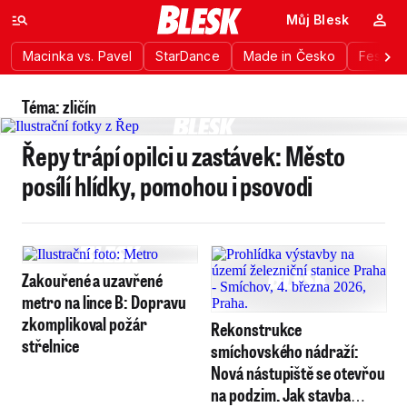
Můj Blesk
Macinka vs. Pavel
StarDance
Made in Česko
Festiva
Téma: zličín
Řepy trápí opilci u zastávek: Město
posílí hlídky, pomohou i psovodi
Zakouřené a uzavřené
metro na lince B: Dopravu
zkomplikoval požár
Rekonstrukce
střelnice
smíchovského nádraží:
Nová nástupiště se otevřou
na podzim. Jak stavba