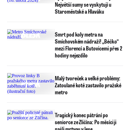
Největší sumy se vyskytují u
Staroměstské a Hlaváku
Smrt pod koly metra na
Smíchovském nádraží! „Béčko“
mezi Florencí a Butovicemi přes 2
hodiny nejezdilo
Malý tvoreček a velké problémy:
Zatoulané kotě zastavilo pražské
metro
Tragický konec pátrání po
seniorce ze Zličína: Po měsíci ji
našli mrtvou v lese