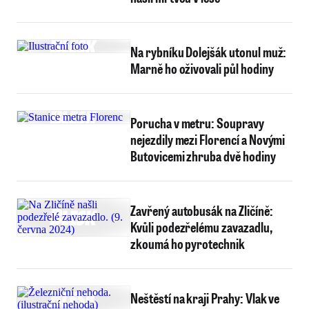
Na rybníku Dolejšák utonul muž:
Marně ho oživovali půl hodiny
Porucha v metru: Soupravy
nejezdily mezi Florencí a Novými
Butovicemi zhruba dvě hodiny
Zavřený autobusák na Zličíně:
Kvůli podezřelému zavazadlu,
zkoumá ho pyrotechnik
Neštěstí na kraji Prahy: Vlak ve