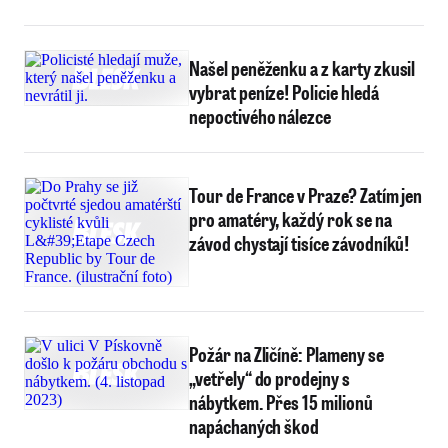
Našel peněženku a z karty zkusil
vybrat peníze! Policie hledá
nepoctivého nálezce
Tour de France v Praze? Zatím jen
pro amatéry, každý rok se na
závod chystají tisíce závodníků!
Požár na Zličíně: Plameny se
„vetřely“ do prodejny s
nábytkem. Přes 15 milionů
napáchaných škod