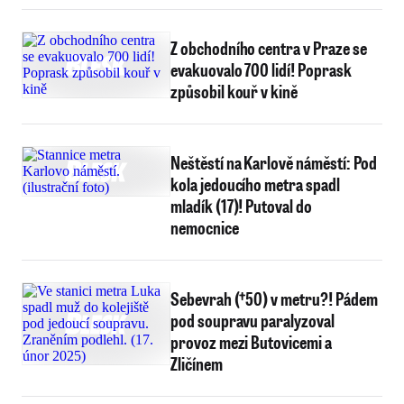
Z obchodního centra v Praze se
evakuovalo 700 lidí! Poprask
způsobil kouř v kině
Neštěstí na Karlově náměstí: Pod
kola jedoucího metra spadl
mladík (17)! Putoval do
nemocnice
Sebevrah (†50) v metru?! Pádem
pod soupravu paralyzoval
provoz mezi Butovicemi a
Zličínem