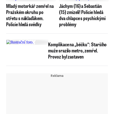
Mladý motorkář zemřel na
Jáchym (16) a Sebastián
Pražském okruhu po
(15) zmizeli! Policie hledá
střetu s náklaďákem.
dva chlapce s psychickými
Policie hledá svědky
problémy
Komplikace na „béčku“: Staršího
muže srazilo metro, zemřel.
Provoz byl zastaven