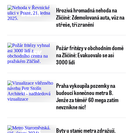
Hrozivá hromadná nehoda na
Zličíně: Zdemolovaná auta, vůz na
střeše, tři zranění
Požár fritézy v obchodním domě
na Zličíně: Evakuovalo se asi
3000 lidí
Praha vykoupila pozemky na
budoucí konečnou metra B.
Jenže za téměř 60 mega zatím
nevznikne nic!
Byty u stanic metra zdražují.