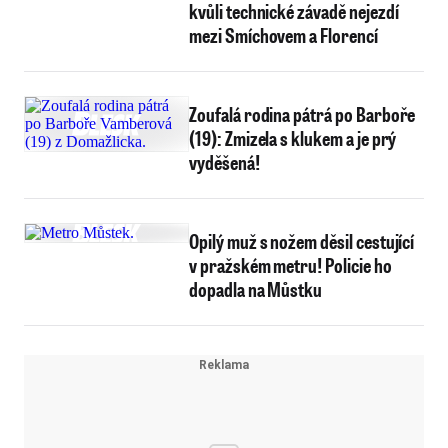
kvůli technické závadě nejezdí
mezi Smíchovem a Florencí
Zoufalá rodina pátrá po Barboře
(19): Zmizela s klukem a je prý
vyděšená!
Opilý muž s nožem děsil cestující
v pražském metru! Policie ho
dopadla na Můstku