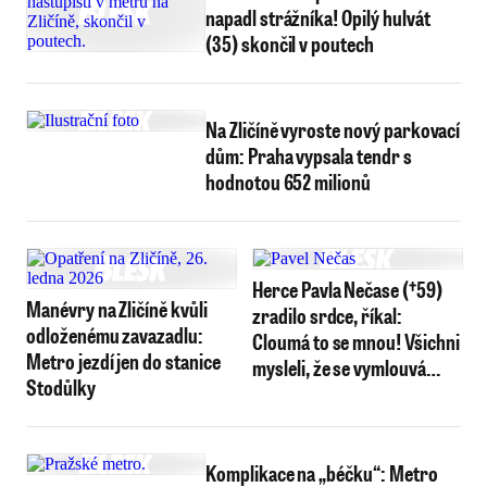
napadl strážníka! Opilý hulvát
(35) skončil v poutech
Na Zličíně vyroste nový parkovací
dům: Praha vypsala tendr s
hodnotou 652 milionů
Herce Pavla Nečase (†59)
Manévry na Zličíně kvůli
zradilo srdce, říkal:
odloženému zavazadlu:
Cloumá to se mnou! Všichni
Metro jezdí jen do stanice
mysleli, že se vymlouvá…
Stodůlky
Komplikace na „béčku“: Metro