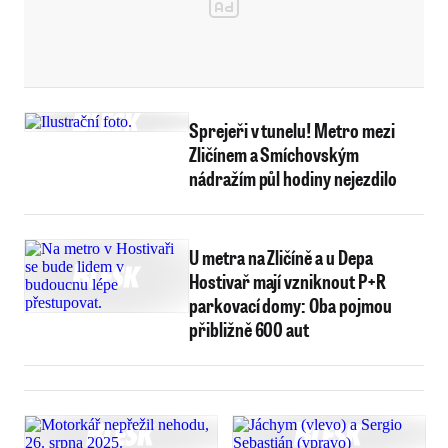
Sprejeři v tunelu! Metro mezi
Zličínem a Smíchovským
nádražím půl hodiny nejezdilo
U metra na Zličíně a u Depa
Hostivař mají vzniknout P+R
parkovací domy: Oba pojmou
přibližně 600 aut