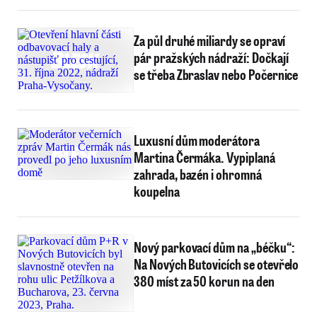
Za půl druhé miliardy se opraví
pár pražských nádraží: Dočkají
se třeba Zbraslav nebo Počernice
Luxusní dům moderátora
Martina Čermáka. Vypiplaná
zahrada, bazén i ohromná
koupelna
Nový parkovací dům na „béčku“:
Na Nových Butovicích se otevřelo
380 míst za 50 korun na den