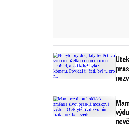
Utek
pras
nezv
Mami
výdu
nevě