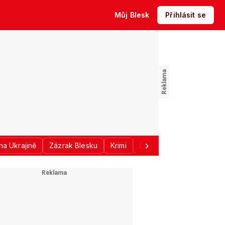
Můj Blesk
Přihlásit se
na Ukrajině
Zázrak Blesku
Krimi
Donald Trump
Sport