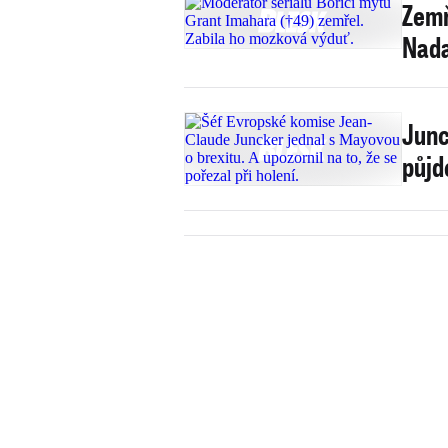
Zemř
Nada
Junc
půjd