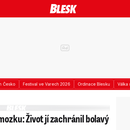
n Česko
Festival ve Varech 2026
Ordinace Blesku
Válka 
ozku: Život jí zachránil bolavý