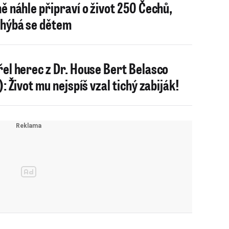
ě náhle připraví o život 250 Čechů,
hýbá se dětem
el herec z Dr. House Bert Belasco
): Život mu nejspíš vzal tichý zabiják!