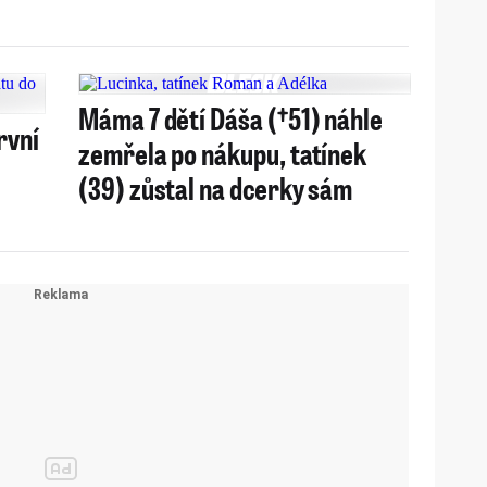
Máma 7 dětí Dáša (†51) náhle
rvní
zemřela po nákupu, tatínek
(39) zůstal na dcerky sám