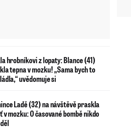
la hrobníkovi z lopaty: Blance (41)
kla tepna v mozku! „Sama bych to
ládla,“ uvědomuje si
nce Ladě (32) na návštěvě praskla
ť v mozku: O časované bombě nikdo
děl