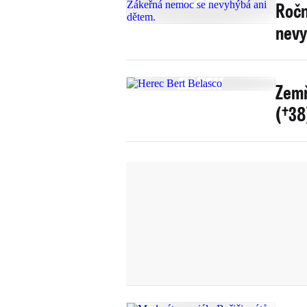
Ročn
nevy
Zemř
(†38