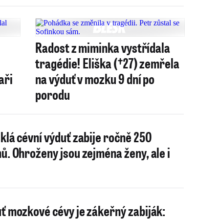
Radost z miminka vystřídala
tragédie! Eliška (†27) zemřela
aři
na výduť v mozku 9 dní po
porodu
klá cévní výduť zabije ročně 250
ů. Ohroženy jsou zejména ženy, ale i
ť mozkové cévy je zákeřný zabiják: