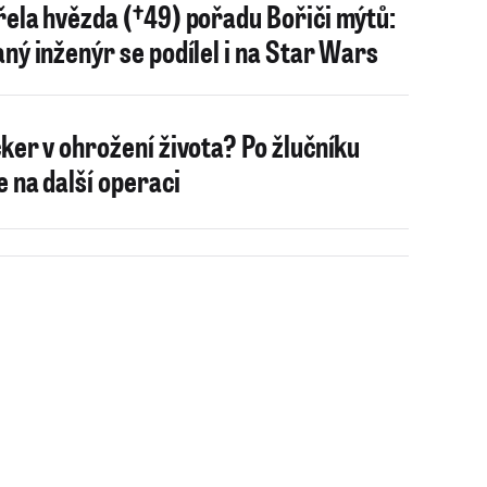
ela hvězda (†49) pořadu Bořiči mýtů:
ný inženýr se podílel i na Star Wars
ker v ohrožení života? Po žlučníku
e na další operaci