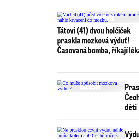
Tátovi (41) dvou holčiček
praskla mozková výduť!
Časovaná bomba, říkají lék
Pras
Čech
děti
Výdu