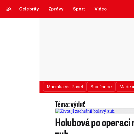
Celebrity
Zprávy
Sport
Video
Macinka vs. Pavel
StarDance
Made i
Téma: výduť
Holubová po operaci m
zub