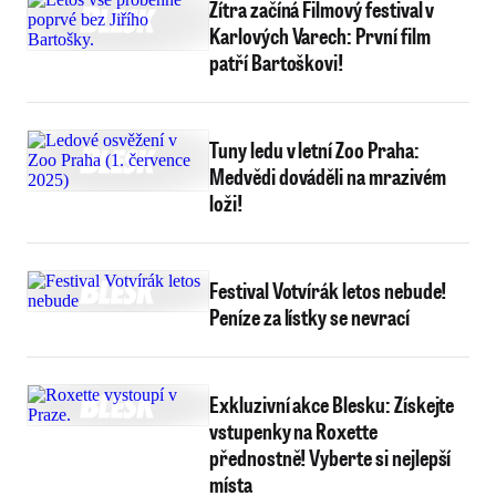
Zítra začíná Filmový festival v
Karlových Varech: První film
patří Bartoškovi!
Tuny ledu v letní Zoo Praha:
Medvědi dováděli na mrazivém
loži!
Festival Votvírák letos nebude!
Peníze za lístky se nevrací
Exkluzivní akce Blesku: Získejte
vstupenky na Roxette
přednostně! Vyberte si nejlepší
místa