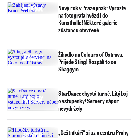
Nový rok v Praze jinak: Vyrazte
na fotografa hvězd i do
Kunsthalle! Některé galerie
zůstanou otevřené
Žihadlo na Colours of Ostrava:
Přijede Sting! Rozpálí to se
Shaggym
StarDance chystá turné: Lítý boj
o vstupenky! Servery nápor
nevydržely
„Deštníkáři“ si už v centru Prahy