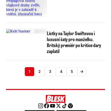
Lístky na Taylor Swiftovou i
luxusní šaty pro manželku.
Britský premiér po kritice dary
zaplatil
1
2
3
4
5