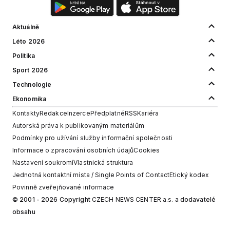
Aktuálně
Léto 2026
Politika
Sport 2026
Technologie
Ekonomika
Kontakty
Redakce
Inzerce
Předplatné
RSS
Kariéra
Autorská práva k publikovaným materiálům
Podmínky pro užívání služby informační společnosti
Informace o zpracování osobních údajů
Cookies
Nastavení soukromí
Vlastnická struktura
Jednotná kontaktní místa / Single Points of Contact
Etický kodex
Povinně zveřejňované informace
© 2001 - 2026 Copyright
CZECH NEWS CENTER a.s.
a dodavatelé
obsahu