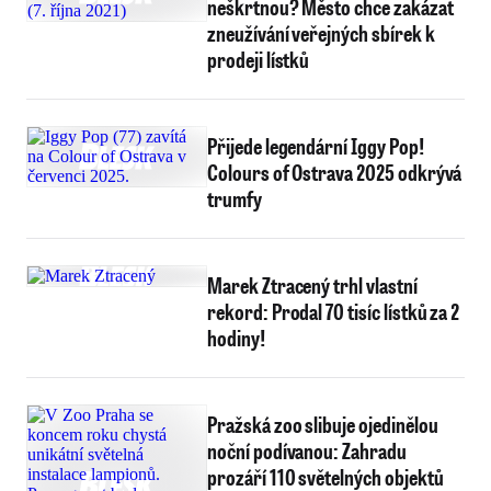
neškrtnou? Město chce zakázat
zneužívání veřejných sbírek k
prodeji lístků
Přijede legendární Iggy Pop!
Colours of Ostrava 2025 odkrývá
trumfy
Marek Ztracený trhl vlastní
rekord: Prodal 70 tisíc lístků za 2
hodiny!
Pražská zoo slibuje ojedinělou
noční podívanou: Zahradu
prozáří 110 světelných objektů