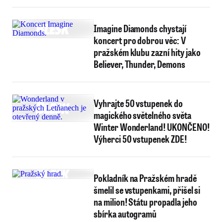
Imagine Diamonds chystají
koncert pro dobrou věc: V
pražském klubu zazní hity jako
Believer, Thunder, Demons
Vyhrajte 50 vstupenek do
magického světelného světa
Winter Wonderland! UKONČENO!
Výherci 50 vstupenek ZDE!
Pokladník na Pražském hradě
šmelil se vstupenkami, přišel si
na milion! Státu propadla jeho
sbírka autogramů