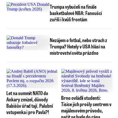
Trumpa vybučeli na finále
basketbalové NBA: Fanoušci
zuřili i kvůli frontám
Nezájem o fotbal, nebo strach z
Trumpa? Hotely v USA hlásí na
mistrovství světa prázdno
Let na summit NATO do
Brno ovládli studenti:
Ankary zmizel, důvody
Tisíce jich prošly centrem v
Babišův úřad tají. Palubní
majálesovém průvodu,
vstupenka i pro Pavla?!
pařit se bude do rána