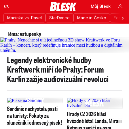
Můj Blesk
Macinka vs. Pavel
StarDance
Made in Česko
Festiva
Téma: vstupenky
Legendy elektronické hudby
Kraftwerk míří do Prahy: Forum
Karlín zažije audiovizuální revoluci
Sardinie nachystala pasti
Hrady CZ 2026 hlásí
na turisty: Pokuty za
hvězdné léto! Landa, Mirai i
slunečník i odnesený písek!
Rytmus zamíří na osm