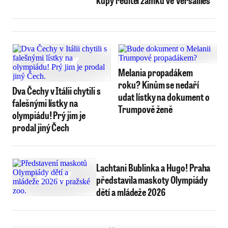
kupy ředitel zámku ve Versailles
Melania propadákem
roku? Kinům se nedaří
Dva Čechy v Itálii chytili s
udat lístky na dokument o
falešnými lístky na
Trumpově ženě
olympiádu! Prý jim je
prodal jiný Čech
Lachtani Bublinka a Hugo! Praha
představila maskoty Olympiády
dětí a mládeže 2026