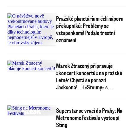
Pražské planetárium čelí náporu
překupníků: Problémy se
vstupenkami! Podalo trestní
oznámení
Marek Ztracený připravuje
»koncert koncertů« na pražské
Letné: Chystá se porazit
Jacksona! ...i »Stouny« s
Jaggerem!
Superstar se vrací do Prahy: Na
Metronome Festivalu vystoupí
Sting