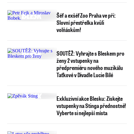
Šéf a exšéf Zoo Praha ve při:
Slovní přestřelka kvůli
volňáskům!
SOUTĚŽ: Vyhrajte s Bleskem pro
ženy 2 vstupenky na
předpremiéru nového muzikálu
Taťkové v Divadle Lucie Bílé
Exkluzivní akce Blesku: Získejte
vstupenky na Stinga přednostně!
Vyberte si nejlepší místa