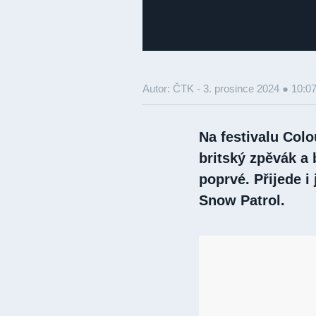
Autor: ČTK -
3. prosince 2024 ● 10:0
Na festivalu Colo
britský zpěvák a 
poprvé. Přijede i
Snow Patrol.