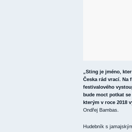
„Sting je jméno, kte
Česka rád vrací. Na f
festivalového vystoup
bude moct potkat se
kterým v roce 2018 v
Ondřej Bambas.
Hudebník s jamajským