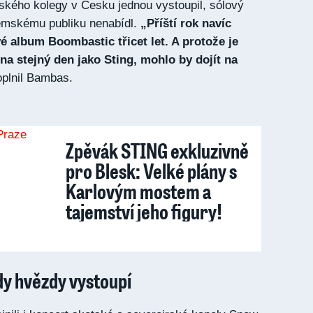
tského kolegy v Česku jednou vystoupil, sólový
zemskému publiku nenabídl.
„Příští rok navíc
é album Boombastic třicet let. A protože je
na stejný den jako Sting, mohlo by dojít na
plnil Bambas.
Zpěvák STING exkluzivně
pro Blesk: Velké plány s
Karlovým mostem a
tajemství jeho figury!
kdy hvězdy vystoupí