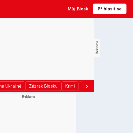
Můj Blesk
Přihlásit se
na Ukrajině
Zázrak Blesku
Krimi
Donald Trump
Sport