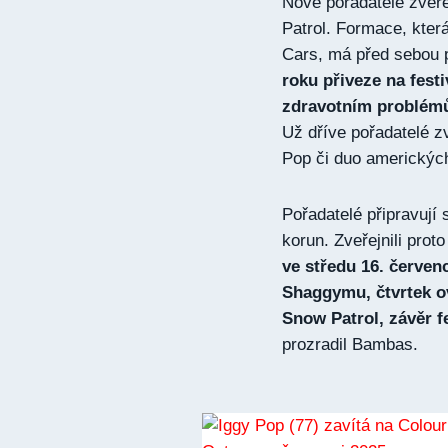
Nově pořadatelé zveře
Patrol. Formace, kter
Cars, má před sebou 
roku přiveze na festi
zdravotním problémů
Už dříve pořadatelé zv
Pop či duo americkýc
Pořadatelé připravují
korun. Zveřejnili prot
ve středu 16. červen
Shaggymu, čtvrtek ov
Snow Patrol, závěr f
prozradil Bambas.