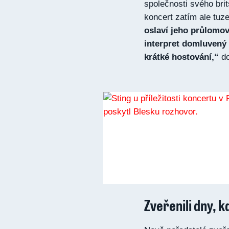
společnosti svého bri
koncert zatím ale tu
oslaví jeho průlomov
interpret domluvený 
krátké hostování,“
do
Zveřenili dny, 