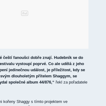
ré čeští fanoušci dobře znají. Hudebník se do
estivalu vystoupí poprvé. Co ale udělá z jeho
ení jedinečnou událost, je příležitost, kdy se
 svým dlouholetým přítelem Shaggym, se
ydal společné album 44/876,“
řekl za pořadatele
i kořeny Shaggy s tímto projektem ve