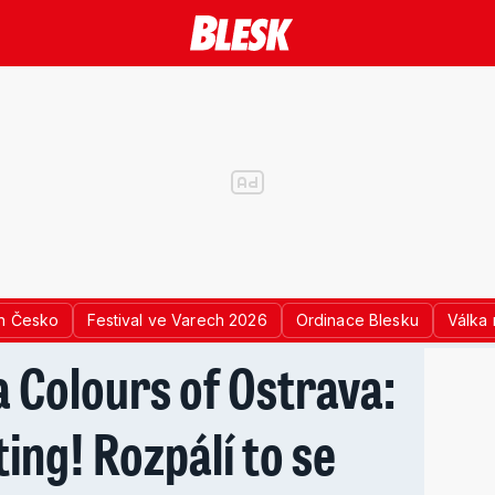
n Česko
Festival ve Varech 2026
Ordinace Blesku
Válka 
a Colours of Ostrava:
ting! Rozpálí to se