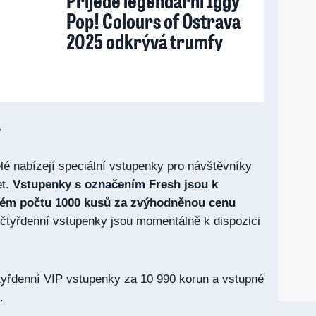
Přijede legendární Iggy
Pop! Colours of Ostrava
2025 odkrývá trumfy
y
lé nabízejí speciální vstupenky pro návštěvníky
et.
Vstupenky s označením Fresh jsou k
aném počtu 1000 kusů za zvýhodněnou cenu
čtyřdenní vstupenky jsou momentálně k dispozici
tyřdenní VIP vstupenky za 10 990 korun a vstupné
.