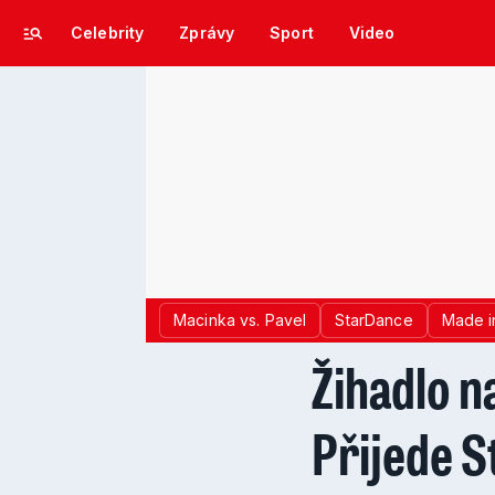
Celebrity
Zprávy
Sport
Video
Macinka vs. Pavel
StarDance
Made i
Žihadlo n
Přijede S