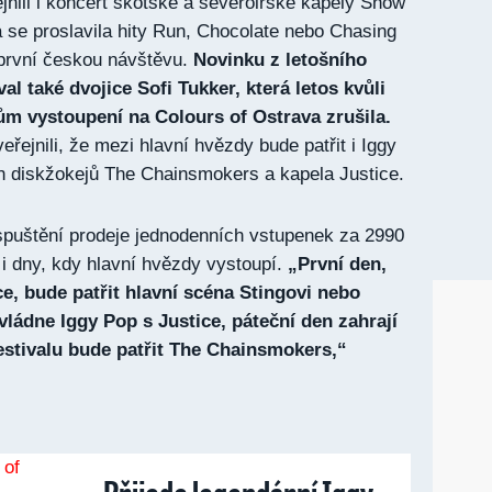
jnili i koncert skotské a severoirské kapely Snow
á se proslavila hity Run, Chocolate nebo Chasing
první českou návštěvu.
Novinku z letošního
val také dvojice Sofi Tukker, která letos kvůli
m vystoupení na Colours of Ostrava zrušila.
eřejnili, že mezi hlavní hvězdy bude patřit i Iggy
h diskžokejů The Chainsmokers a kapela Justice.
 spuštění prodeje jednodenních vstupenek za 2990
o i dny, kdy hlavní hvězdy vystoupí.
„První den,
ce, bude patřit hlavní scéna Stingovi nebo
ládne Iggy Pop s Justice, páteční den zahrají
estivalu bude patřit The Chainsmokers,“