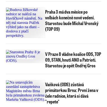
Praha 3 má dva měsíce po
volbách konečně nové vedení.
Starostou bude Michal Vronský
(TOP 09)
V Praze 8 vládne koalice ODS, TOP
09, STAN, hnutí ANO a Patrioti.
Starostou je opět Ondřej Gros
Vaňková (ODS) zůstává
primátorkou Brna: První žena v
čele radnice, která si dává
"repete"