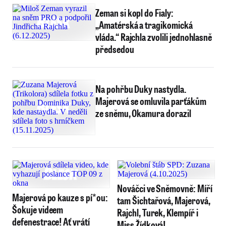
Zeman si kopl do Fialy:
„Amatérská a tragikomická
vláda.“ Rajchla zvolili jednohlasně
předsedou
Na pohřbu Duky nastydla.
Majerová se omluvila parťákům
ze sněmu, Okamura dorazil
Nováčci ve Sněmovně: Míří
Majerová po kauze s pí*ou:
tam Šichtařová, Majerová,
Šokuje videem
Rajchl, Turek, Klempíř i
defenestrace! Ať vrátí
Miss Žídková!