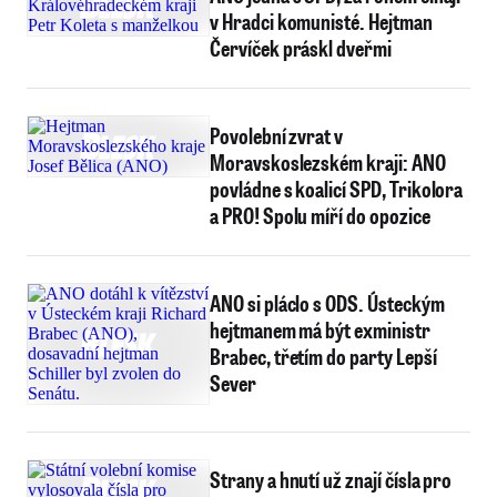
v Hradci komunisté. Hejtman
Červíček práskl dveřmi
Povolební zvrat v
Moravskoslezském kraji: ANO
povládne s koalicí SPD, Trikolora
a PRO! Spolu míří do opozice
ANO si pláclo s ODS. Ústeckým
hejtmanem má být exministr
Brabec, třetím do party Lepší
Sever
Strany a hnutí už znají čísla pro