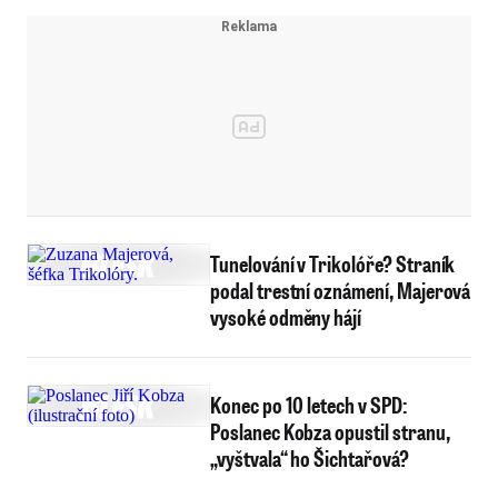
Tunelování v Trikolóře? Straník
podal trestní oznámení, Majerová
vysoké odměny hájí
Konec po 10 letech v SPD:
Poslanec Kobza opustil stranu,
„vyštvala“ ho Šichtařová?