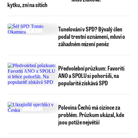
kytku, zní na sítích
Tunelování v SPD? Bývalý člen
podal trestní oznámení, mluví o
záhadném mizení peněz
Předvolební průzkum: Favoriti
ANO a SPOLU si pohoršili, na
popularitě získává SPD
Polovina Čechů má cizince za
problém. Průzkum ukázal, kde
jsou potíže největší