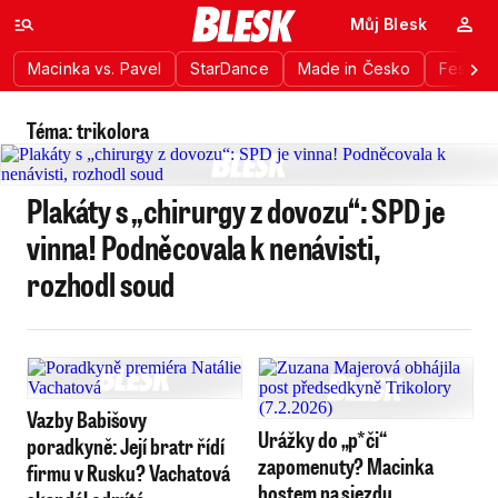
Můj Blesk
Macinka vs. Pavel
StarDance
Made in Česko
Festiva
Téma: trikolora
Plakáty s „chirurgy z dovozu“: SPD je
vinna! Podněcovala k nenávisti,
rozhodl soud
Vazby Babišovy
Urážky do „p*či“
poradkyně: Její bratr řídí
zapomenuty? Macinka
firmu v Rusku? Vachatová
hostem na sjezdu