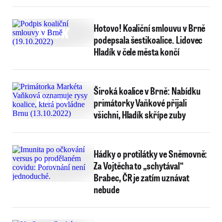
Hotovo! Koaliční smlouvu v Brně
podepsala šestikoalice. Lidovec
Hladík v čele města končí
Široká koalice v Brně: Nabídku
primátorky Vaňkové přijali
všichni, Hladík skřípe zuby
Hádky o protilátky ve Sněmovně:
Za Vojtěcha to „schytával“
Brabec, ČR je zatím uznávat
nebude