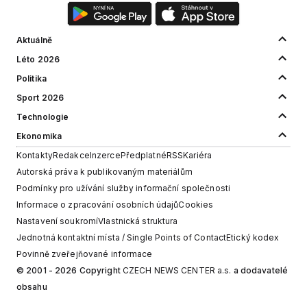
Aktuálně
Léto 2026
Politika
Sport 2026
Technologie
Ekonomika
Kontakty
Redakce
Inzerce
Předplatné
RSS
Kariéra
Autorská práva k publikovaným materiálům
Podmínky pro užívání služby informační společnosti
Informace o zpracování osobních údajů
Cookies
Nastavení soukromí
Vlastnická struktura
Jednotná kontaktní místa / Single Points of Contact
Etický kodex
Povinně zveřejňované informace
© 2001 - 2026 Copyright
CZECH NEWS CENTER a.s.
a dodavatelé
obsahu