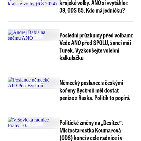
krajské volby. ANO si »vytáhlo«
39, ODS 85. Kdo má jedničku?
Poslední průzkumy před volbami:
Vede ANO před SPOLU, šanci má i
Turek. Vyzkoušejte volební
kalkulačku
Německý poslanec s českými
kořeny Bystroň měl dostat
peníze z Ruska. Politik to popírá
Politické změny na „Desítce“:
Místostarostka Koumarová
(ODS) končí v čele radnice i v