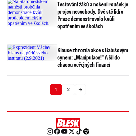
Testování žáků a nošení roušek je
projev nesvobody. Dvě stě lidí v
Praze demonstrovalo kvůli
opatřením ve školách
Klause zhrozila akce s Babišovým
synem: „Manipulace!“ A šil do
chaosu veřejných financí
1
2