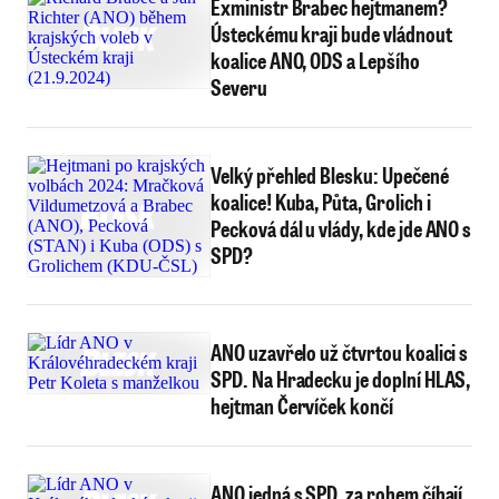
Exministr Brabec hejtmanem?
Ústeckému kraji bude vládnout
koalice ANO, ODS a Lepšího
Severu
Velký přehled Blesku: Upečené
koalice! Kuba, Půta, Grolich i
Pecková dál u vlády, kde jde ANO s
SPD?
ANO uzavřelo už čtvrtou koalici s
SPD. Na Hradecku je doplní HLAS,
hejtman Červíček končí
ANO jedná s SPD, za rohem číhají