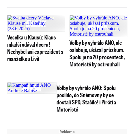
Veselka u Klausů: Klaus
Volby by vyhrálo ANO, ale
mladší vdával dceru!
oslabuje, ukázal průzkum.
Nechyběl ani exprezident s
Spolu je na 20 procentech,
manželkou Livií
Motoristé by ostrouhali
Volby by vyhrálo ANO: Spolu
posílilo, do Sněmovny by se
dostali SPD, Stačilo! i Piráti a
Motoristé