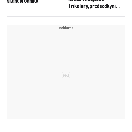
skandál odmítá
Trikolory, předsedkyní
zůstala Majerová