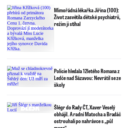
Mimořádná lékařka Jiřina (100):
Život zasvětila dětské psychiatrii,
režim ji stíhal
Policie hledala 12letého Romana z
Ledče nad Sázavou: Nevrátil se ze
školy
Šlégr do Rady ČT, Xaver Veselý
obhájil. A radní Matocha a Bradáč
ostrouhali po nahrávce s „půl
mega“