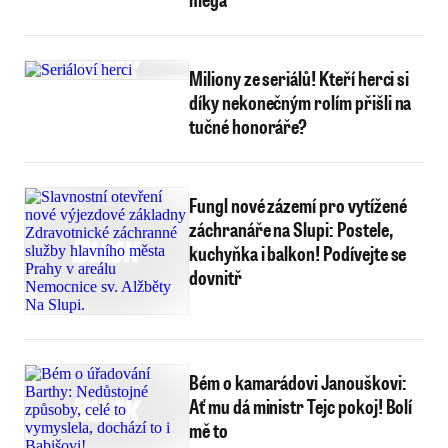
Miliony ze seriálů! Kteří herci si
díky nekonečným rolím přišli na
tučné honoráře?
Fungl nové zázemí pro vytížené
záchranáře na Slupi: Postele,
kuchyňka i balkon! Podívejte se
dovnitř
Bém o kamarádovi Janouškovi:
Ať mu dá ministr Tejc pokoj! Bolí
mě to