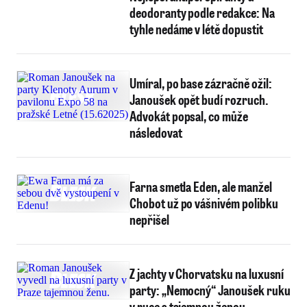
deodoranty podle redakce: Na
tyhle nedáme v létě dopustit
Umíral, po base zázračně ožil:
Janoušek opět budí rozruch.
Advokát popsal, co může
následovat
Farna smetla Eden, ale manžel
Chobot už po vášnivém polibku
nepřišel
Z jachty v Chorvatsku na luxusní
party: „Nemocný“ Janoušek ruku
v ruce s tajemnou ženou