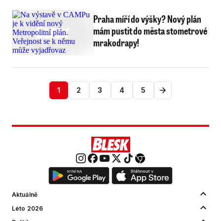
Praha míří do výšky? Nový plán
mám pustit do města stometrové
mrakodrapy!
1
2
3
4
5
Aktuálně
Léto 2026