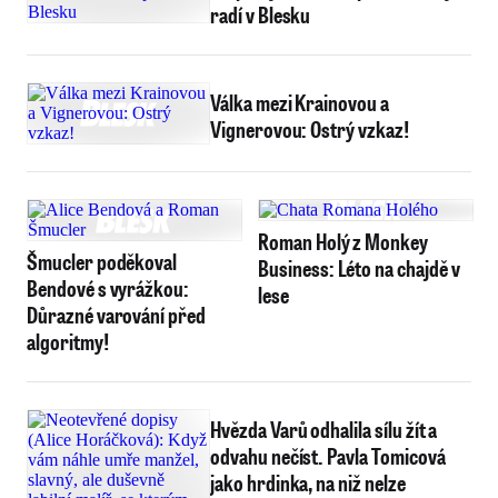
radí v Blesku
Válka mezi Krainovou a
Vignerovou: Ostrý vzkaz!
Roman Holý z Monkey
Šmucler poděkoval
Business: Léto na chajdě v
Bendové s vyrážkou:
lese
Důrazné varování před
algoritmy!
Hvězda Varů odhalila sílu žít a
odvahu nečíst. Pavla Tomicová
jako hrdinka, na niž nelze