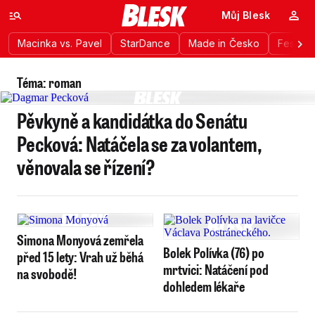
Můj Blesk
Macinka vs. Pavel
StarDance
Made in Česko
Festiva
Téma: roman
Pěvkyně a kandidátka do Senátu
Pecková: Natáčela se za volantem,
věnovala se řízení?
Simona Monyová zemřela
Bolek Polívka (76) po
před 15 lety: Vrah už běhá
mrtvici: Natáčení pod
na svobodě!
dohledem lékaře