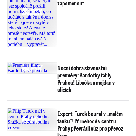
zapomenout
Noční dohra slavnostní
premiéry: Bardotky táhly
Prahou! Líbačka a mejdan v
ulicích
Expert: Turek boural v „malém
tanku“! Při nehodě v centru
Prahy převrátil vůz pro převoz
krve