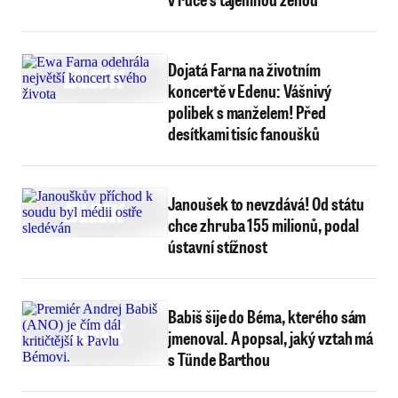
Dojatá Farna na životním
koncertě v Edenu: Vášnivý
polibek s manželem! Před
desítkami tisíc fanoušků
Janoušek to nevzdává! Od státu
chce zhruba 155 milionů, podal
ústavní stížnost
Babiš šije do Béma, kterého sám
jmenoval. A popsal, jaký vztah má
s Tünde Barthou