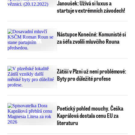
Janoušek: Užívá si luxus a
startuje v extrémních závodech!
Nástupce Konečné: Komunisté si
za šéfa zvolili mluvčího Rouna
Zátiší v Plzni už není problémové:
Byty pro důležité profese
Poetický pohled mouchy. Češka
Kaprálová dostala cenu EU za
literaturu