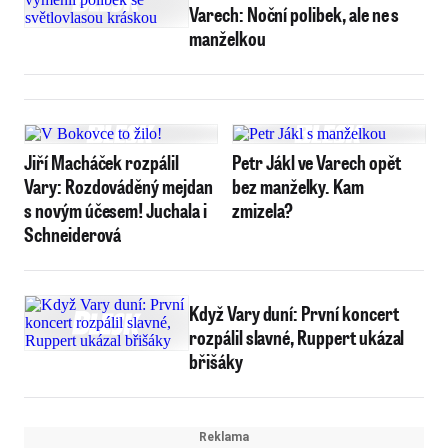
Varech: Noční polibek, ale ne s
manželkou
Jiří Macháček rozpálil
Petr Jákl ve Varech opět
Vary: Rozdováděný mejdan
bez manželky. Kam
s novým účesem! Juchala i
zmizela?
Schneiderová
Když Vary duní: První koncert
rozpálil slavné, Ruppert ukázal
břišáky