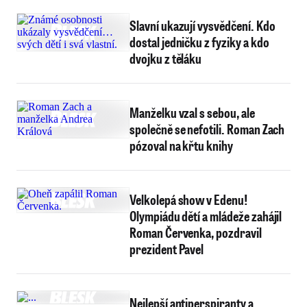
Slavní ukazují vysvědčení. Kdo
dostal jedničku z fyziky a kdo
dvojku z těláku
Manželku vzal s sebou, ale
společně se nefotili. Roman Zach
pózoval na křtu knihy
Velkolepá show v Edenu!
Olympiádu dětí a mládeže zahájil
Roman Červenka, pozdravil
prezident Pavel
Nejlepší antiperspiranty a