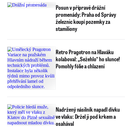
Posun v přípravě drážní
promenády: Praha od Správy
železnic koupí pozemky za
stamiliony
Retro Pragotron na Hlaváku
kolaboval: „Sežehlo“ ho slunce!
Pomohly fólie a chlazení
Nadržený násilník napadl dívku
ve vlaku: Držel ji pod krkem a
osahával