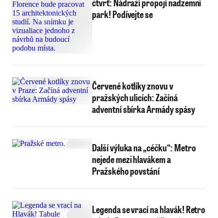
čtvrť: Nádraží propojí nadzemní
park! Podívejte se
Červené kotlíky znovu v
pražských ulicích: Začíná
adventní sbírka Armády spásy
Další výluka na „céčku“: Metro
nejede mezi hlavákem a
Pražského povstání
Legenda se vrací na hlavák! Retro