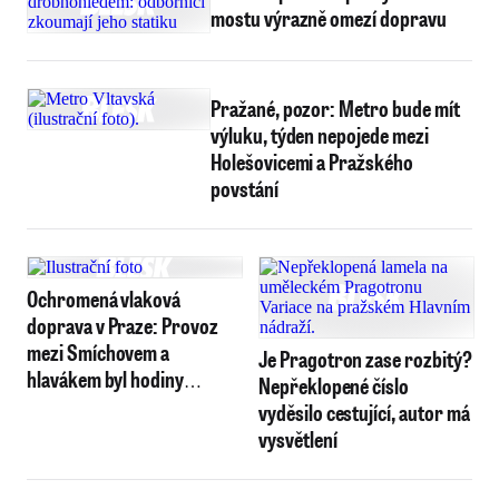
mostu výrazně omezí dopravu
Pražané, pozor: Metro bude mít
výluku, týden nepojede mezi
Holešovicemi a Pražského
povstání
Ochromená vlaková
doprava v Praze: Provoz
mezi Smíchovem a
Je Pragotron zase rozbitý?
hlavákem byl hodiny
Nepřeklopené číslo
omezen
vyděsilo cestující, autor má
vysvětlení