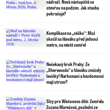
nádraží: Nová nástupiště se
otevřou na podzim. Jak stavba
pokračuje?
Komplikace na „céčku“: Muž
skočil na hlaváku před jedoucí
metro, na místě zemřel
Nečekaný krok Prahy: Ze
„Sherwoodu“ u hlaváku zmizely
lavičky! Narkomani a bezdomovci
mají utrum?
Slzy pro Wintonovo dítě: Zemřela
Zuzana Marešová, poslední ze