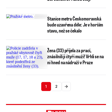
Stanice metra Českomoravská
bude uzavřena déle: Je v horším
stavu, než se čekalo
Žena (33) přijela za prací,
znásilnili ji čtyři muži! Vrhli se na
ni hned na nádraží v Praze
1
2