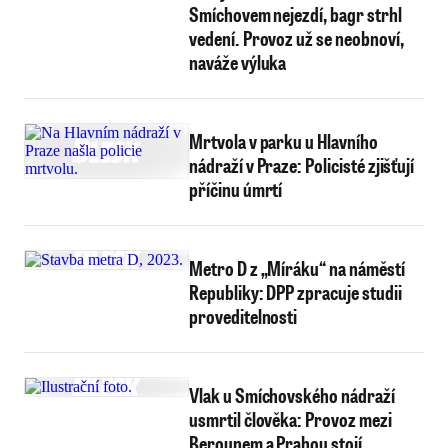
Smíchovem nejezdí, bagr strhl
vedení. Provoz už se neobnoví,
naváže výluka
Mrtvola v parku u Hlavního
nádraží v Praze: Policisté zjišťují
příčinu úmrtí
Metro D z „Míráku“ na náměstí
Republiky: DPP zpracuje studii
proveditelnosti
Vlak u Smíchovského nádraží
usmrtil člověka: Provoz mezi
Berounem a Prahou stojí