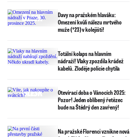
Davy na pražském hlaváku:
Omezení kvůli nálezu mrtvého
muže (†23) v kolejišti!
Totální kolaps na hlavním
nádraží! Vlaky zpozdila krádež
kabelů. Zloděje policie chytila
Otevírací doba o Vánocích 2025:
Pozor! Jeden oblíbený řetězec
bude na Štědrý den zavřený!
Na pražské Florenci vznikne nová