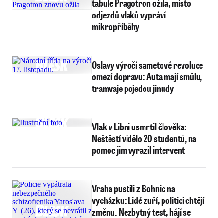
tabule Pragotron ožila, místo
odjezdů vlaků vypráví
mikropříběhy
Oslavy výročí sametové revoluce
omezí dopravu: Auta mají smůlu,
tramvaje pojedou jinudy
Vlak v Libni usmrtil člověka:
Neštěstí vidělo 20 studentů, na
pomoc jim vyrazil intervent
Vraha pustili z Bohnic na
vycházku: Lidé zuří, politici chtějí
změnu. Nezbytný test, hájí se