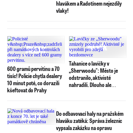
hlavákem a Radotínem nejezdily
vlaky!
Tahanice o lavičky v
600 gramů pervitinu a 70
„Sherwoodu": Město je
tisíc! Policie chytla dealery
odstranilo, aktivisté
10 minut poté, co dorazili
nahradili. Dlouho ale
kšeftovat do Prahy
nevydržely
Do odbavovací haly na pražském
hlaváku zatéká: Správa železnic
vypsala zakázku na opravu