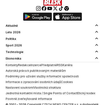
Aktuálně
Léto 2026
Politika
Sport 2026
Technologie
Ekonomika
Kontakty
Redakce
Inzerce
Předplatné
RSS
Kariéra
Autorská práva k publikovaným materiálům
Podmínky pro užívání služby informační společnosti
Informace o zpracování osobních údajů
Cookies
Nastavení soukromí
Vlastnická struktura
Jednotná kontaktní místa / Single Points of Contact
Etický kodex
Povinně zveřejňované informace
© 2001 - 2026 Copyright
CZECH NEWS CENTER a.s.
a dodavatelé