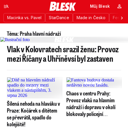
Můj Blesk
Macinka vs. Pavel
StarDance
Made in Česko
Festiva
Téma: Praha hlavní nádraží
Vlak v Kolovratech srazil ženu: Provoz
mezi Říčany a Uhříněvsí byl zastaven
Chaos v centru Prahy:
Provoz vlaků na hlavním
Šílená nehoda na hlaváku v
nádraží i dopravu v okolí
Praze: Kočárek s dítětem
blokovaly policejní
se převrátil, spadlo do
manévry!
kolejiště!