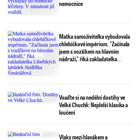
nemocnice
Matka samoživitelka vybudovala
chlebíčkové impérium. "Začínala
jsem s vozíčkem na hlavním
nádraží," říká zakladatelka
Libeřských lahůdek Jindřiška
Šindelářová
Vsaďte si na nedělní dostihy ve
Velké Chuchli: Nejdelší klasika a
loučení
Vlaky mezi hlavákem a