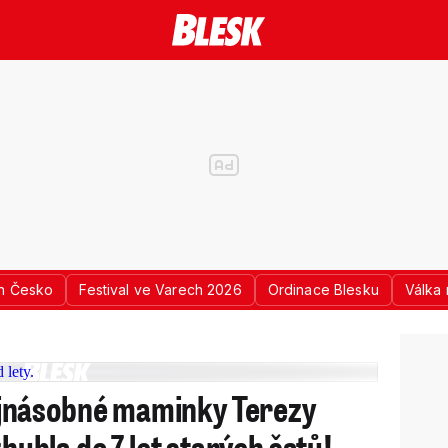
n Česko
Festival ve Varech 2026
Ordinace Blesku
Válka 
jnásobné maminky Terezy
zhubla do 7 let starých šatů!