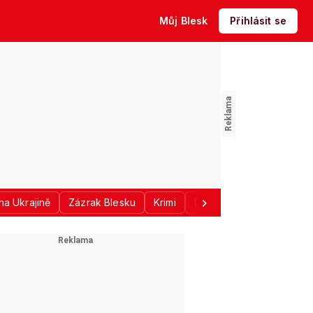
Můj Blesk
Přihlásit se
na Ukrajině
Zázrak Blesku
Krimi
Donald Trump
Sport