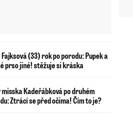
 Fajksová (33) rok po porodu: Pupek a
é prso jiné! stěžuje si kráska
 misska Kadeřábková po druhém
du: Ztrácí se před očima! Čím to je?