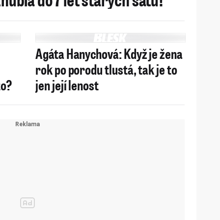
Agáta Hanychová: Když je žena
rok po porodu tlustá, tak je to
to?
jen její lenost