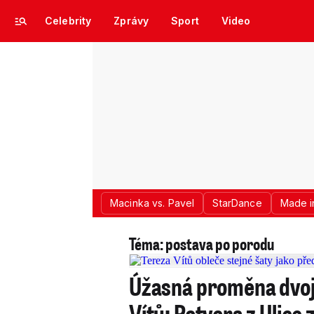
Celebrity
Zprávy
Sport
Video
Macinka vs. Pavel
StarDance
Made i
Téma: postava po porodu
Úžasná proměna dvo
Vítů: Potvora z Ulice 