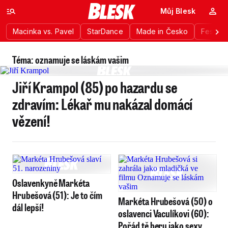
Můj Blesk
Macinka vs. Pavel
StarDance
Made in Česko
Festiva
Téma: oznamuje se láskám vašim
Jiří Krampol (85) po hazardu se
zdravím: Lékař mu nakázal domácí
vězení!
Oslavenkyně Markéta
Hrubešová (51): Je to čím
Markéta Hrubešová (50) o
dál lepší!
oslavenci Vaculíkovi (60):
Pořád tě beru jako sexy