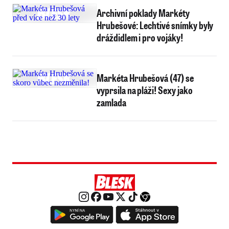
Archivní poklady Markéty
Hrubešové: Lechtivé snímky byly
dráždidlem i pro vojáky!
Markéta Hrubešová (47) se
vyprsila na pláži! Sexy jako
zamlada