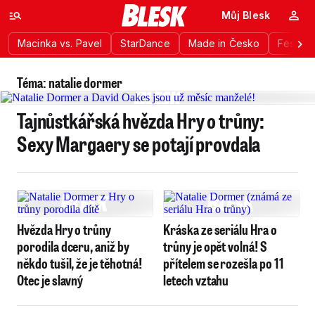
Můj Blesk
Macinka vs. Pavel
StarDance
Made in Česko
Festiva
Téma: natalie dormer
Tajnůstkářská hvězda Hry o trůny:
Sexy Margaery se potají provdala
Hvězda Hry o trůny
Kráska ze seriálu Hra o
porodila dceru, aniž by
trůny je opět volná! S
někdo tušil, že je těhotná!
přítelem se rozešla po 11
Otec je slavný
letech vztahu