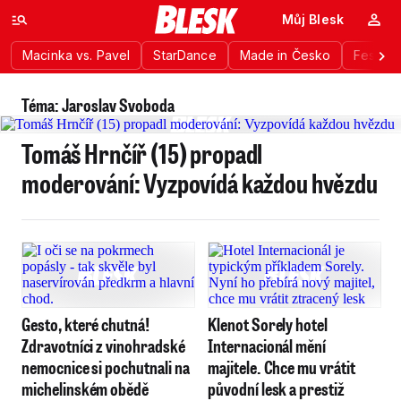
Můj Blesk
Macinka vs. Pavel
StarDance
Made in Česko
Festiva
Téma: Jaroslav Svoboda
Tomáš Hrnčíř (15) propadl
moderování: Vyzpovídá každou hvězdu
Gesto, které chutná!
Klenot Sorely hotel
Zdravotníci z vinohradské
Internacionál mění
nemocnice si pochutnali na
majitele. Chce mu vrátit
michelinském obědě
původní lesk a prestiž