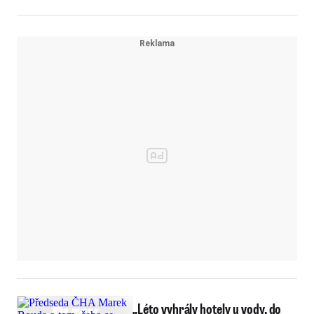
„Léto vyhrály hotely u vody, do