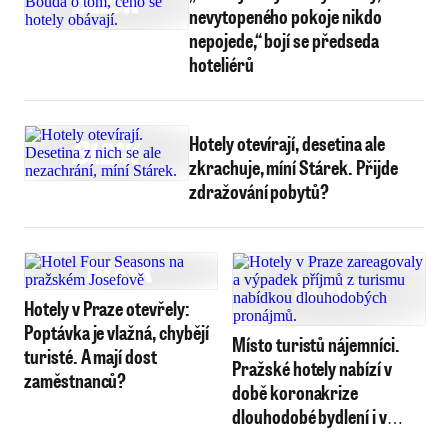
nevytopeného pokoje nikdo
nepojede,“ bojí se předseda
hoteliérů
Hotely otevírají, desetina ale
zkrachuje, míní Stárek. Přijde
zdražování pobytů?
Hotely v Praze otevřely:
Poptávka je vlažná, chybějí
Místo turistů nájemníci.
turisté. A mají dost
Pražské hotely nabízí v
zaměstnanců?
době koronakrize
dlouhodobé bydlení i v
centru