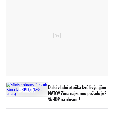
Další vládní otočka kvůli výdajům
NATO? Zůna najednou požaduje 2
% HDP na obranu!