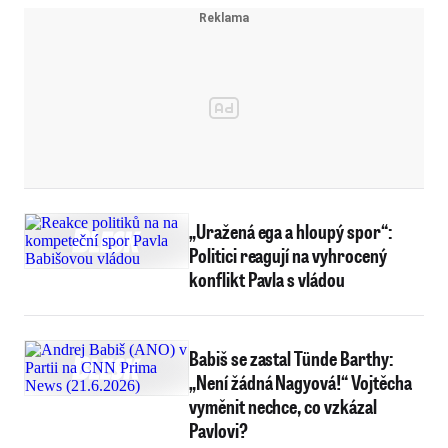
„Uražená ega a hloupý spor“:
Politici reagují na vyhrocený
konflikt Pavla s vládou
Babiš se zastal Tünde Barthy:
„Není žádná Nagyová!“ Vojtěcha
vyměnit nechce, co vzkázal
Pavlovi?