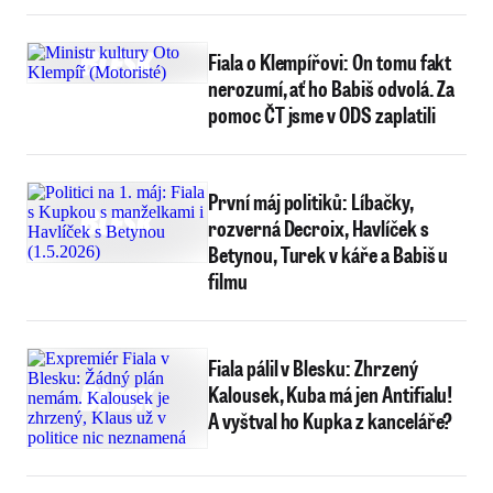
Fiala o Klempířovi: On tomu fakt
nerozumí, ať ho Babiš odvolá. Za
pomoc ČT jsme v ODS zaplatili
První máj politiků: Líbačky,
rozverná Decroix, Havlíček s
Betynou, Turek v káře a Babiš u
filmu
Fiala pálil v Blesku: Zhrzený
Kalousek, Kuba má jen Antifialu!
A vyštval ho Kupka z kanceláře?