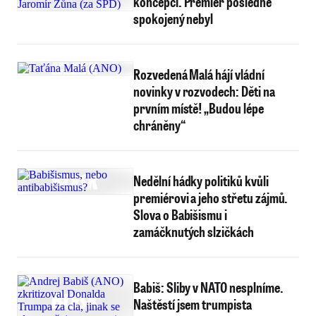
koncepci. Premiér posledně
spokojený nebyl
Rozvedená Malá hájí vládní
novinky v rozvodech: Děti na
prvním místě! „Budou lépe
chráněny“
Nedělní hádky politiků kvůli
premiérovi a jeho střetu zájmů.
Slova o Babišismu i
zamáčknutých slzičkách
Babiš: Sliby v NATO nesplníme.
Naštěstí jsem trumpista