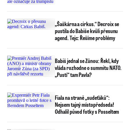
„Šaškárna a cirkus.“ Decroix se
pustila do Babiše kvůli přesunu
agend. Tejc: Řešíme problémy
Babiš jednal se Zůnou: Řekl, kdy
vláda rozhodne o summitu NATO.
„Pustí“ tam Pavla?
Fiala na straně „sudeťáků“:
Nejsem tajný místopředseda!
Odhalil původ fotky s Posseltem