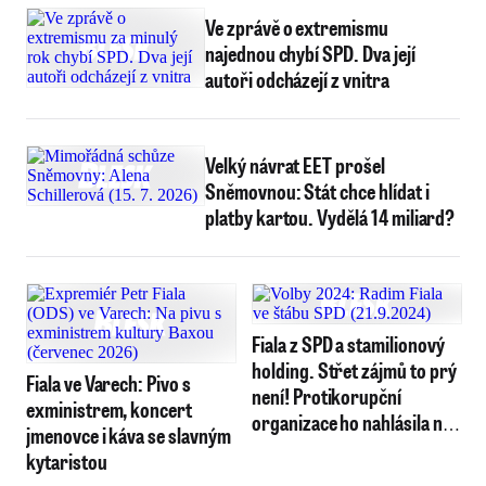
Ve zprávě o extremismu
najednou chybí SPD. Dva její
autoři odcházejí z vnitra
Velký návrat EET prošel
Sněmovnou: Stát chce hlídat i
platby kartou. Vydělá 14 miliard?
Fiala z SPD a stamilionový
holding. Střet zájmů to prý
Fiala ve Varech: Pivo s
není! Protikorupční
exministrem, koncert
organizace ho nahlásila na
jmenovce i káva se slavným
ÚOHS
kytaristou