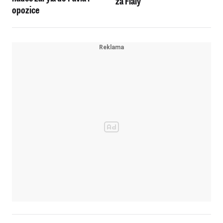
za Fialy
opozice