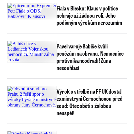
Fiala v Blesku: Klaus v politice
nehraje už žádnou roli. Jeho
podivným výrokům nerozumím
Pavel varuje Babiše kvůli
penězům na obranu: Nemocnice
protivníka neodradí! Zůna
nesouhlasí
Výrok o střelbě na FF UK dostal
exminstryni Černochovou před
soud: Otec oběti s žalobou
neuspěl!