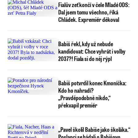
Fialův zeť končí v čele Mladé ODS:
Dal jsem tomu všechno, říká
Chládek. Expremiér děkoval
Babiš řekl, kdy už nebude
kandidovat: Chce vyhrát i volby
2037?! Fiala si do něj rýpl
Babiš potvrdil konec Kmoníčka:
Kdo ho nahradí?
„Pravděpodobně nikdo,“
překvapil premiér
„Pavel školil Babiše jako školáka.“
Poslanci se hádali o Babišovo