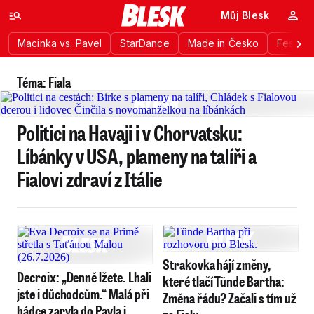
Můj Blesk
Macinka vs. Pavel
StarDance
Made in Česko
Festiva
Téma: Fiala
Politici na Havaji i v Chorvatsku:
Líbánky v USA, plameny na talíři a
Fialovi zdraví z Itálie
Strakovka hájí změny,
Decroix: „Denně lžete. Lhali
které tlačí Tünde Bartha:
jste i důchodcům.“ Malá při
Změna řádu? Začali s tím už
hádce zaryla do Pavla i