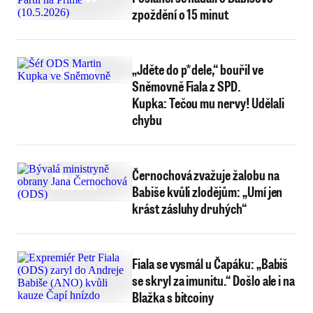
zpoždění o 15 minut
„Jděte do p*dele,“ bouřil ve
Sněmovně Fiala z SPD.
Kupka: Tečou mu nervy! Udělali
chybu
Černochová zvažuje žalobu na
Babiše kvůli zlodějům: „Umí jen
krást zásluhy druhých“
Fiala se vysmál u Čapáku: „Babiš
se skryl za imunitu.“ Došlo ale i na
Blažka s bitcoiny