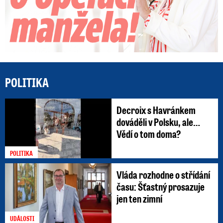
POLITIKA
Decroix s Havránkem
dováděli v Polsku, ale…
Vědí o tom doma?
POLITIKA
Vláda rozhodne o střídání
času: Šťastný prosazuje
jen ten zimní
UDÁLOSTI