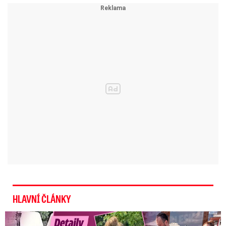
zpochybňuje. Součástí návrhu jsou i daňové
změny, mimo jiné obnovení některých slev
zrušených předchozí vládou Petra Fialy (ODS) a
snížení daně z přidané hodnoty na
nealkoholické nápoje v restauracích.
Video se připravuje ...
Juchelka: Ministerstvo jsme zeštíhlili. Štvavá a
nenávistná kampaň, řekl o konci poradkyně
Semancové
Zdroj: PSP ČR / Blesk Zprávy
HLAVNÍ ČLÁNKY
Detaily aféry Decroix s Havránkem: Kdo je tady královna?