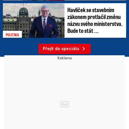
Havlíček se stavebním
zákonem protlačil změnu
názvu svého ministerstva.
Bude to stát ...
POLITIKA
Přejít do speciálu