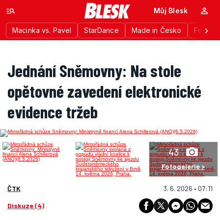
Můj Blesk
Macinka vs. Pavel
StarDance
Made in Česko
Festiva
Jednání Sněmovny: Na stole
opětovné zavedení elektronické
evidence tržeb
43
Fotogalerie >
ČTK
3. 6. 2026 • 07:11
Diskuze (4)