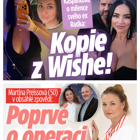
Preissová (50) v obsáhlé zpovědi: Poprvé o operaci manžela