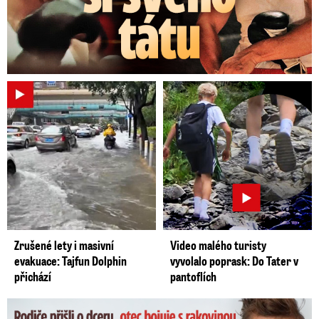
Zrušené lety i masivní
Video malého turisty
evakuace: Tajfun Dolphin
vyvolalo poprask: Do Tater v
přichází
pantoflích
Dominikovi (8) zbývají týdny života: Vzkaz od exprezidenta