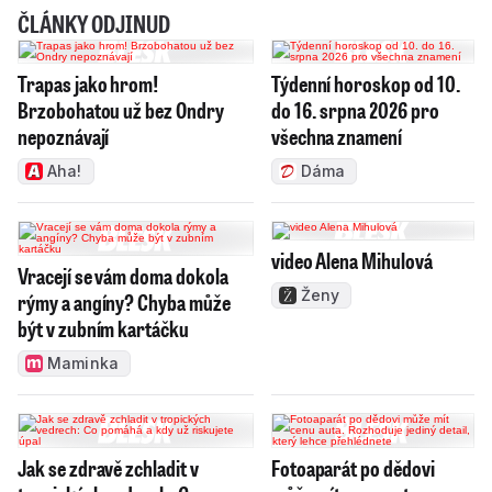
ČLÁNKY ODJINUD
Trapas jako hrom!
Týdenní horoskop od 10.
Brzobohatou už bez Ondry
do 16. srpna 2026 pro
nepoznávají
všechna znamení
Aha!
Dáma
video Alena Mihulová
Vracejí se vám doma dokola
Ženy
rýmy a angíny? Chyba může
být v zubním kartáčku
Maminka
Jak se zdravě zchladit v
Fotoaparát po dědovi