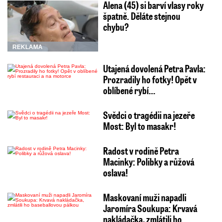
Alena (45) si barví vlasy roky
špatně. Děláte stejnou
chybu?
REKLAMA
Utajená dovolená Petra Pavla:
Prozradily ho fotky! Opět v
oblíbené rybí…
Svědci o tragédii na jezeře
Most: Byl to masakr!
Radost v rodině Petra
Macinky: Polibky a růžová
oslava!
Maskovaní muži napadli
Jaromíra Soukupa: Krvavá
nakládačka, zmlátili ho…