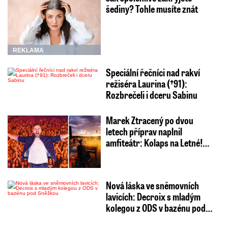
šediny? Tohle musíte znát
REKLAMA
Speciální řečníci nad rakví
režiséra Laurina (†91):
Rozbrečeli i dceru Sabinu
Marek Ztracený po dvou
letech příprav naplnil
amfiteátr: Kolaps na Letné!…
Nová láska ve sněmovních
lavicích: Decroix s mladým
kolegou z ODS v bazénu pod…