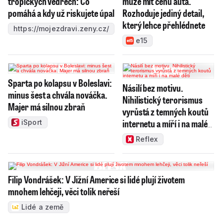
tropických vedrech: Co
může mít cenu auta.
pomáhá a kdy už riskujete úpal
Rozhoduje jediný detail,
který lehce přehlédnete
https://mojezdravi.zeny.cz/
e15
Sparta po kolapsu v Boleslavi:
Násilí bez motivu.
minus šest a chvála nováčka.
Nihilistický terorismus
Majer má silnou zbraň
vyrůstá z temných koutů
internetu a míří i na malé
iSport
děti
Reflex
Filip Vondrášek: V Jižní Americe si lidé plují životem
mnohem lehčeji, věci tolik neřeší
Lidé a země