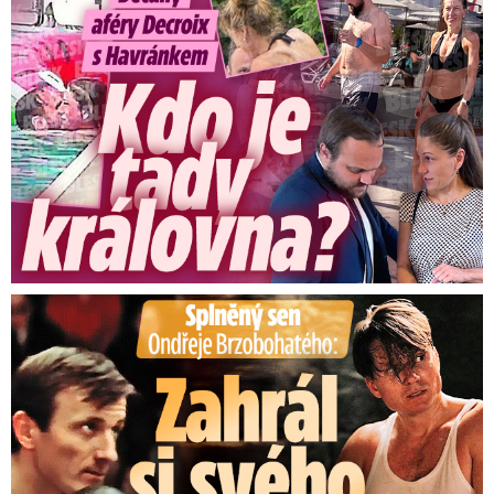
Splněný sen Ondřeje Brzobohatého: Zahrál si svého tátu