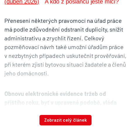
A kdo z poslanců ještě mlčí?
Přenesení některých pravomocí na úřad práce
má podle zdůvodnění odstranit duplicity, snížit
administrativu a zrychlit řízení. Celkový
pozměňovací návrh také umožní úřadům práce
v nezbytných případech uskutečnit prověřování,
při kterém zjistí bytovou situaci žadatele a členů
jeho domácnosti.
Obnovu elektronické evidence tržeb od
příštího roku, byť v upravené podobě, vláda
zdůvodňuje narovnáním podnikatelského
prostředí a přínosem kolem 14 miliard korun
Zobrazit celý článek
ročně do veřejných rozpočtů.
Opozice přínosy