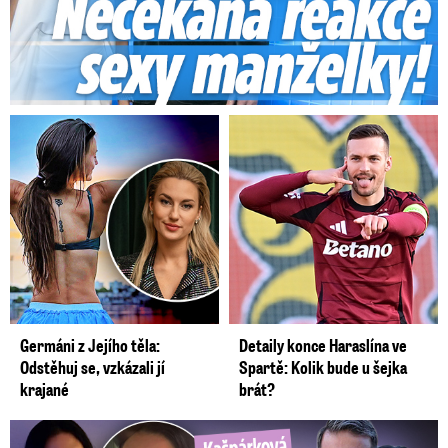
Germáni z Jejího těla:
Detaily konce Haraslína ve
Odstěhuj se, vzkázali jí
Spartě: Kolik bude u šejka
krajané
brát?
Kašpárková o milence svého ex Radka: Kopie z Wishe!