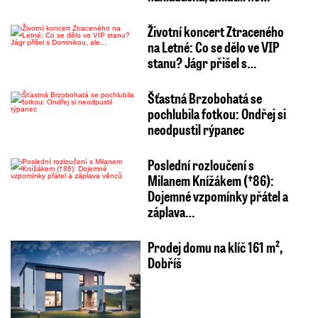
Životní koncert Ztraceného
na Letné: Co se dělo ve VIP
stanu? Jágr přišel s…
Šťastná Brzobohatá se
pochlubila fotkou: Ondřej si
neodpustil rýpanec
Poslední rozloučení s
Milanem Knížákem (†86):
Dojemné vzpomínky přátel a
záplava…
Prodej domu na klíč 161 m²,
Dobříš