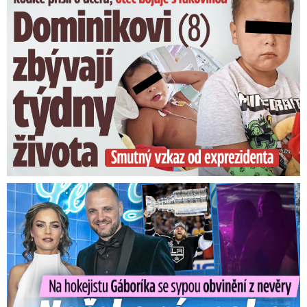
Na Gáboríka se sypou obvinění z nevěry: Reakce manželky!