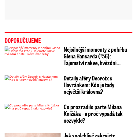
DOPORUČUJEME
Nejsilnější momenty z pohřbu
Glena Hansarda (†56):
Tajemství rakve, hvězdní…
Detaily aféry Decroix s
Havránkem: Kdo je tady
největší královna?
Co prozradilo parte Milana
Knížáka – a proč vypadá tak
nezvykle?
Jak spolehlivě zakryjete