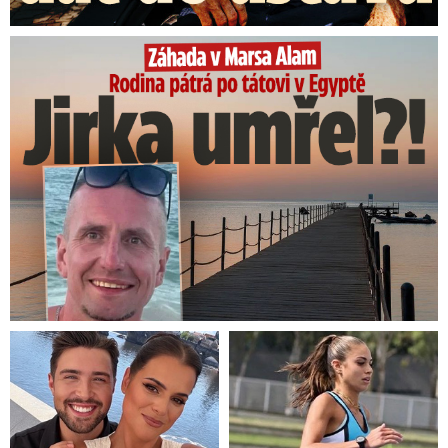
Rodina pátrá po tátovi v Egyptě: Jirka umřel?!