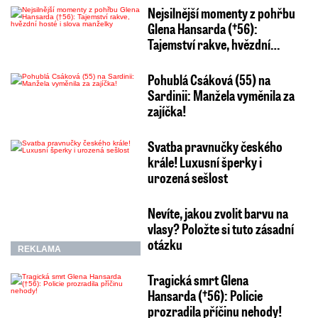
Nejsilnější momenty z pohřbu
Glena Hansarda (†56):
Tajemství rakve, hvězdní…
Pohublá Csáková (55) na
Sardinii: Manžela vyměnila za
zajíčka!
Svatba pravnučky českého
krále! Luxusní šperky i
urozená sešlost
Nevíte, jakou zvolit barvu na
vlasy? Položte si tuto zásadní
otázku
REKLAMA
Tragická smrt Glena
Hansarda (†56): Policie
prozradila příčinu nehody!