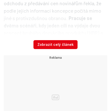
odchodu z předávání cen novinářům řekla, že
podle jejích informací koncepce počítá mimo
jiné s protivzdušnou obranou.
Pracuje se
dvěma scénáři, kdy jeden cílí na výdaje dvou
procent hrubého domácího produktu (HDP) a
druhý na 3,5 procent HDP,
dodala. Není však
Zobrazit celý článek
členkou rady. Dvě procenta jsou však podle ní
málo. Je potřeba rozvíjet nové projekty,
nakupovat bezpilotní prostředky, antidronové
systémy, ale i investovat do nemovitostí, řekla
novinářům.
Mezi dnešními tématy rady mělo být podle
dřívějšího vyjádření ministra zahraničí Petra
Macinky (Motoristé) i
možné zpřísnění režimu