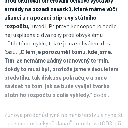
prodiskutovat směřování celkové výstavby
armády na pozadí závazků, které máme vůči
alianci a na pozadí přípravy státního
rozpočtu,
“ uvedl. Příprava koncepce je podle
něj uspíšená o dva roky proti obvyklému
pětiletému cyklu, takže je na schválení dost
času.
„Cílem je porozumět tomu, kde jsme.
Tím, že nemáme žádný stanovený termín,
dokdy to musí být, protože jsme v dvouletém
předstihu, tak diskuse pokračuje a bude
záviset na tom, jak se bude vyvíjet tvorba
státního rozpočtu a další výhledy,“
dodal.
Zůnova předchůdkyně na ministerstvu a nynější
opoziční poslankyně Jana Černochová (ODS) při