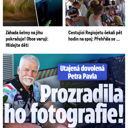
Záhada šelmy na jihu
Cestující Regiojetu čekali pět
pokračuje! Obce varují:
hodin na spoj: Přehřála se ...
Hlídejte děti
Utajená dovolená Petra Pavla: Prozradila ho fotka!