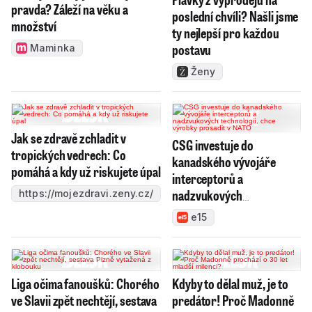
pravda? Záleží na věku a
poslední chvíli? Našli jsme
množství
ty nejlepší pro každou
postavu
Maminka
Ženy
Jak se zdravě zchladit v
CSG investuje do
tropických vedrech: Co
kanadského vývojáře
pomáhá a kdy už riskujete úpal
interceptorů a
nadzvukových
https://mojezdravi.zeny.cz/
technologií, chce výrobky
e15
prosadit v NATO
Liga očima fanoušků: Chorého
Kdyby to dělal muž, je to
ve Slavii zpět nechtějí, sestava
predátor! Proč Madonně