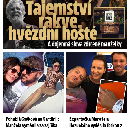
Pohublá Csáková na Sardinii:
Exparťačka Mareše a
Manžela vyměnila za zajíčka
Hezuckého vyděsila fotkou z