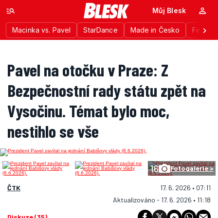
Můj Blesk
Macinka vs. Pavel
StarDance
Made in Česko
Festiva
Pavel na otočku v Praze: Z
Bezpečnostní rady státu zpět na
Vysočinu. Témat bylo moc,
nestihlo se vše
16
Fotogalerie >
ČTK
17. 6. 2026 • 07:11
Aktualizováno - 17. 6. 2026 • 11:18
Diskuze (35)