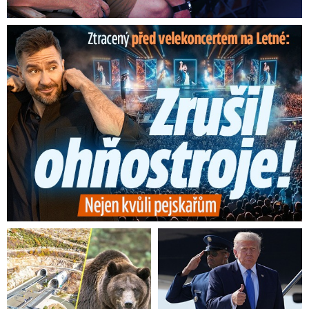
Ztracený škrtl ohňostroj na Letné! Ještě nezačal a už ...