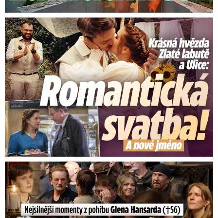
Krásná hvězda Zlaté labutě a Ulice: Romantická svatba
Nejsilnější momenty z pohřbu Glena Hansarda (†56)