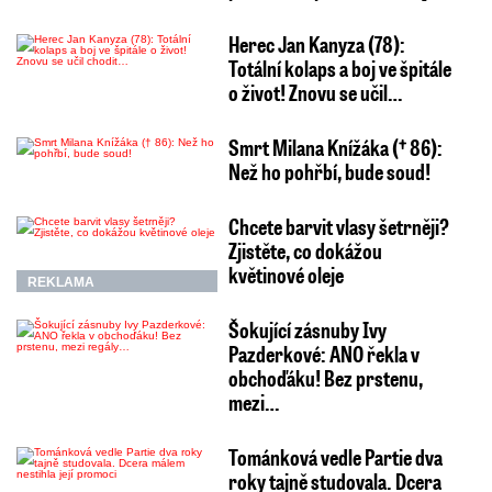
Herec Jan Kanyza (78):
Totální kolaps a boj ve špitále
o život! Znovu se učil…
Smrt Milana Knížáka († 86):
Než ho pohřbí, bude soud!
Chcete barvit vlasy šetrněji?
Zjistěte, co dokážou
květinové oleje
REKLAMA
Šokující zásnuby Ivy
Pazderkové: ANO řekla v
obchoďáku! Bez prstenu,
mezi…
Tománková vedle Partie dva
roky tajně studovala. Dcera