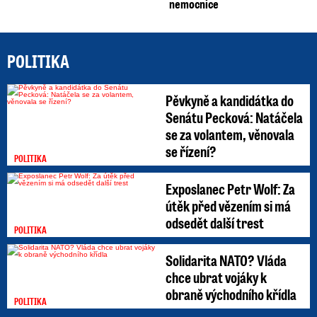
nemocnice
POLITIKA
Pěvkyně a kandidátka do
Senátu Pecková: Natáčela
se za volantem, věnovala
se řízení?
POLITIKA
Exposlanec Petr Wolf: Za
útěk před vězením si má
odsedět další trest
POLITIKA
Solidarita NATO? Vláda
chce ubrat vojáky k
obraně východního křídla
POLITIKA