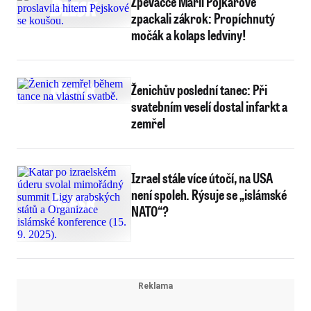
Zpěvačce Marii Pojkarové
zpackali zákrok: Propíchnutý
močák a kolaps ledviny!
Ženichův poslední tanec: Při
svatebním veselí dostal infarkt a
zemřel
Izrael stále více útočí, na USA
není spoleh. Rýsuje se „islámské
NATO“?