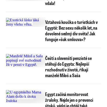
vdala!
Vztahová koučka o turistkách v
Egyptě: Bez sexu několik let, na
dovolené sedmý div světa! Jak
funguje »šuk smlouva«?
Čeští a slovenští penzisté se
stěhují do Egypta: Nejlepší
rozhodnutí v životě, říkají
manželé Miloš a Saša
Egypt začíná monitorovat
žraloky. Nejde jen o prevenci
útoků, vědci je chtějí také