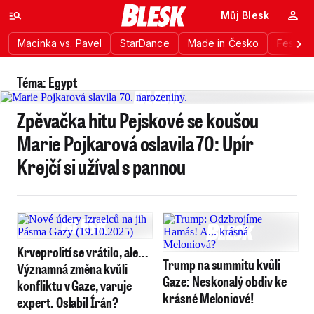
Můj Blesk
Macinka vs. Pavel
StarDance
Made in Česko
Festiva
Téma: Egypt
Zpěvačka hitu Pejskové se koušou
Marie Pojkarová oslavila 70: Upír
Krejčí si užíval s pannou
Krveprolití se vrátilo, ale...
Trump na summitu kvůli
Významná změna kvůli
Gaze: Neskonalý obdiv ke
konfliktu v Gaze, varuje
krásné Meloniové!
expert. Oslabil Írán?