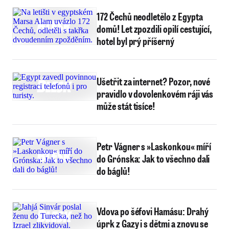
172 Čechů neodletělo z Egypta
domů! Let zpozdili opilí cestující,
hotel byl prý příšerný
Ušetřit za internet? Pozor, nové
pravidlo v dovolenkovém ráji vás
může stát tisíce!
Petr Vágner s »Laskonkou« míří
do Grónska: Jak to všechno dali
do báglů!
Vdova po šéfovi Hamásu: Drahý
úprk z Gazy i s dětmi a znovu se