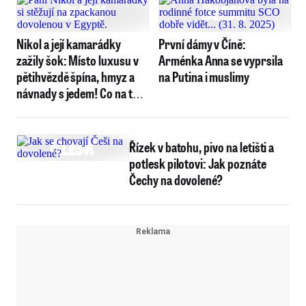
Nikol a její kamarádky
První dámy v Číně:
zažily šok: Místo luxusu v
Arménka Anna se vyprsila
pětihvězdě špína, hmyz a
na Putina i muslimy
návnady s jedem! Co na to
cestovka?
Řízek v batohu, pivo na letišti a
potlesk pilotovi: Jak poznáte
Čechy na dovolené?