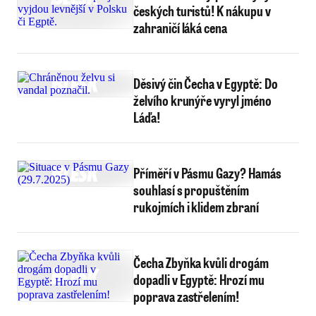
českých turistů! K nákupu v
zahraničí láká cena
Děsivý čin Čecha v Egyptě: Do
želvího krunýře vyryl jméno
Láďa!
Příměří v Pásmu Gazy? Hamás
souhlasí s propuštěním
rukojmích i klidem zbraní
Čecha Zbyňka kvůli drogám
dopadli v Egyptě: Hrozí mu
poprava zastřelením!