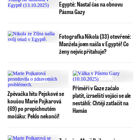
Egyptě: Nastal čas na obnovu
Pásma Gazy
Fotografka Nikola (33) otevřeně:
Manžela jsem našla v Egyptě! Co
ženy nejvíc přitahuje?
Příměří v Gaze začalo
Zpěvačka hitu Pejskové se
platit, izraelští vojáci se ale
koušou Marie Pojkarová
nestáhli: Chtějí zatlačit na
(69) po propíchnutém
Hamás
močáku: Peklo nekončí!