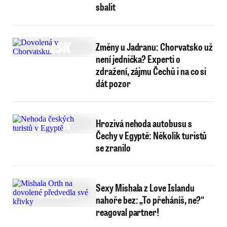
sbalit
Změny u Jadranu: Chorvatsko už
není jednička? Experti o
zdražení, zájmu Čechů i na co si
dát pozor
Hrozivá nehoda autobusu s
Čechy v Egyptě: Několik turistů
se zranilo
Sexy Mishala z Love Islandu
nahoře bez: „To přeháníš, ne?“
reagoval partner!