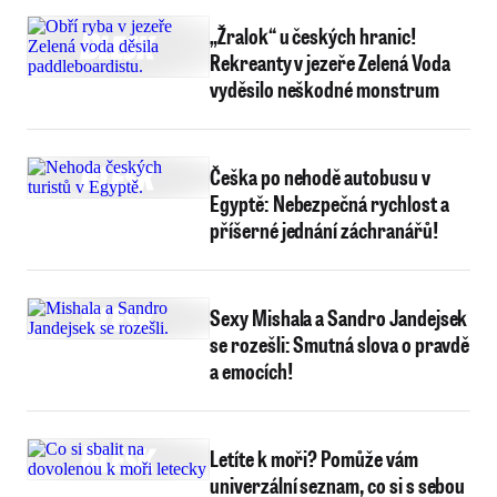
„Žralok“ u českých hranic!
Rekreanty v jezeře Zelená Voda
vyděsilo neškodné monstrum
Češka po nehodě autobusu v
Egyptě: Nebezpečná rychlost a
příšerné jednání záchranářů!
Sexy Mishala a Sandro Jandejsek
se rozešli: Smutná slova o pravdě
a emocích!
Letíte k moři? Pomůže vám
univerzální seznam, co si s sebou