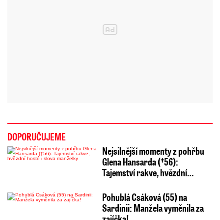
DOPORUČUJEME
Nejsilnější momenty z pohřbu
Glena Hansarda (†56):
Tajemství rakve, hvězdní…
Pohublá Csáková (55) na
Sardinii: Manžela vyměnila za
zajíčka!