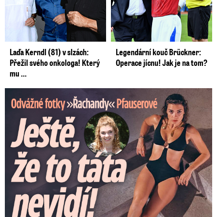
Laďa Kerndl (81) v slzách:
Legendární kouč Brückner:
Přežil svého onkologa! Který
Operace jícnu! Jak je na tom?
mu ...
Odvážné fotky Denisy Pfauserové: Ještě, že to táta nevidí