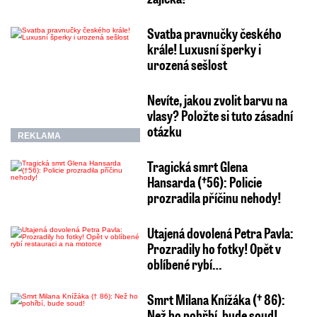
Svatba pravnučky českého
krále! Luxusní šperky i
urozená sešlost
Nevíte, jakou zvolit barvu na
vlasy? Položte si tuto zásadní
otázku
REKLAMA
Tragická smrt Glena
Hansarda (†56): Policie
prozradila příčinu nehody!
Utajená dovolená Petra Pavla:
Prozradily ho fotky! Opět v
oblíbené rybí…
Smrt Milana Knížáka († 86):
Než ho pohřbí, bude soud!