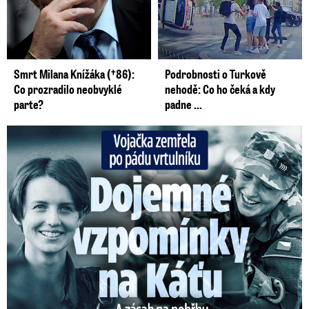
Smrt Milana Knížáka (†86):
Podrobnosti o Turkově
Co prozradilo neobvyklé
nehodě: Co ho čeká a kdy
parte?
padne ...
Vojačka zemřela po pádu vrtulníku: Dojemné vzpomínky na ...