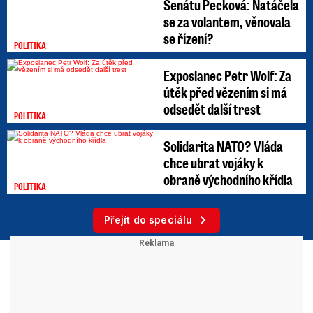
Senátu Pecková: Natáčela
se za volantem, věnovala
se řízení?
POLITIKA
Exposlanec Petr Wolf: Za
útěk před vězením si má
odsedět další trest
POLITIKA
Solidarita NATO? Vláda
chce ubrat vojáky k
obraně východního křídla
POLITIKA
Přejít do speciálu