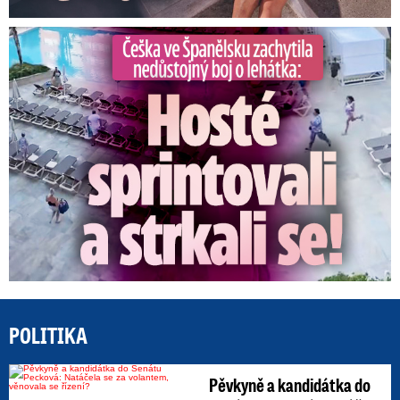
Češka ve Španělsku natočila nedůstojný boj o lehátka
POLITIKA
Pěvkyně a kandidátka do