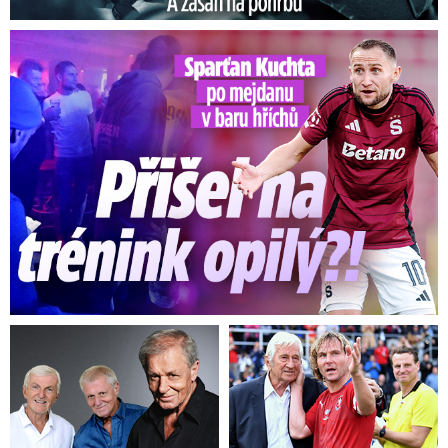
Kuchta po mejdanu v baru hříchů: Přišel na trénink opilý?!