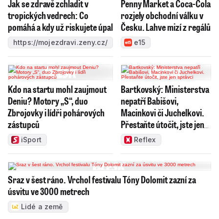
Jak se zdravě zchladit v
Penny Market a Coca-Cola
tropických vedrech: Co
rozjely obchodní válku v
pomáhá a kdy už riskujete úpal
Česku. Lahve mizí z regálů
https://mojezdravi.zeny.cz/
e15
Kdo na startu mohl zaujmout
Bartkovský: Ministerstva
Deniu? Motory „S“, duo
nepatří Babišovi,
Zbrojovky i lídři pohárových
Macinkovi či Juchelkovi.
zástupců
Přestaňte útočit, jste jen
správci
iSport
Reflex
Sraz v šest ráno. Vrchol festivalu Tóny Dolomit zazní za
úsvitu ve 3000 metrech
Lidé a země