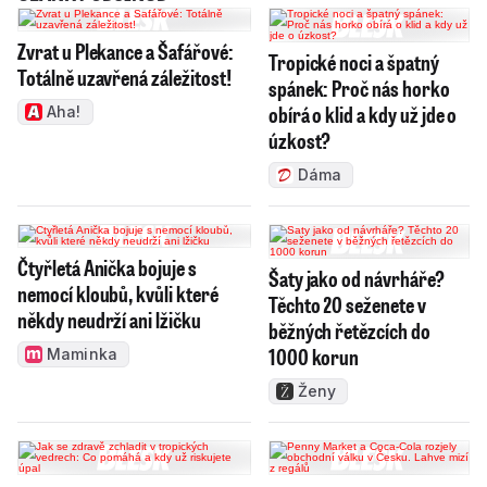
Zvrat u Plekance a Šafářové:
Tropické noci a špatný
Totálně uzavřená záležitost!
spánek: Proč nás horko
obírá o klid a kdy už jde o
Aha!
úzkost?
Dáma
Čtyřletá Anička bojuje s
Šaty jako od návrháře?
nemocí kloubů, kvůli které
Těchto 20 seženete v
někdy neudrží ani lžičku
běžných řetězcích do
1000 korun
Maminka
Ženy