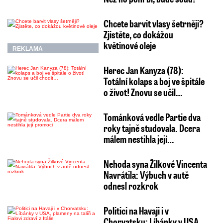
Chcete barvit vlasy šetrněji?
Zjistěte, co dokážou
květinové oleje
REKLAMA
Herec Jan Kanyza (78):
Totální kolaps a boj ve špitále
o život! Znovu se učil…
Tománková vedle Partie dva
roky tajně studovala. Dcera
málem nestihla její…
Nehoda syna Žilkové Vincenta
Navrátila: Výbuch v autě
odnesl rozkrok
Politici na Havaji i v
Chorvatsku: Líbánky v USA,