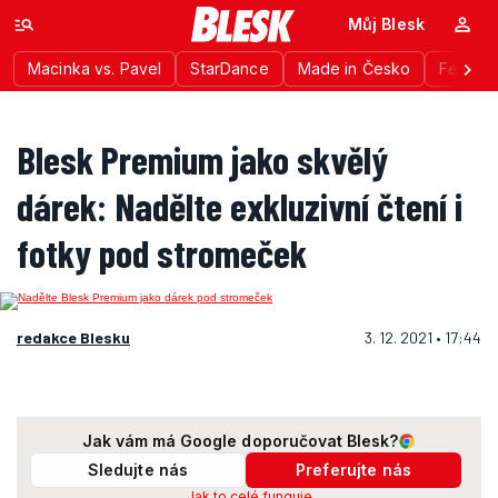
Můj Blesk
Macinka vs. Pavel
StarDance
Made in Česko
Festiva
Blesk Premium jako skvělý
dárek: Nadělte exkluzivní čtení i
fotky pod stromeček
redakce Blesku
3. 12. 2021 • 17:44
Jak vám má Google doporučovat Blesk?
Sledujte nás
Preferujte nás
Jak to celé funguje