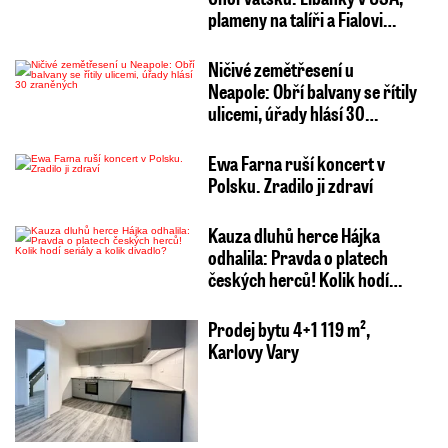
plameny na talíři a Fialovi…
Ničivé zemětřesení u
Neapole: Obří balvany se řítily
ulicemi, úřady hlásí 30…
Ewa Farna ruší koncert v
Polsku. Zradilo ji zdraví
Kauza dluhů herce Hájka
odhalila: Pravda o platech
českých herců! Kolik hodí…
Prodej bytu 4+1 119 m²,
Karlovy Vary