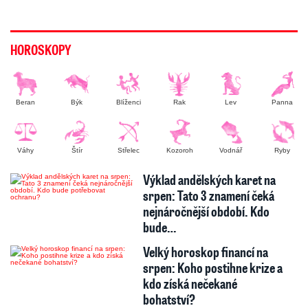
HOROSKOPY
Beran
Býk
Blíženci
Rak
Lev
Panna
Váhy
Štír
Střelec
Kozoroh
Vodnář
Ryby
Výklad andělských karet na
srpen: Tato 3 znamení čeká
nejnáročnější období. Kdo
bude…
Velký horoskop financí na
srpen: Koho postihne krize a
kdo získá nečekané
bohatství?