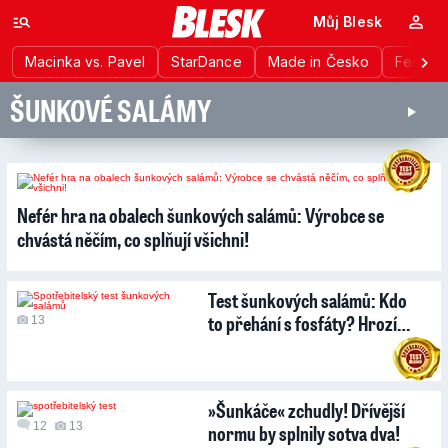
Můj Blesk
Macinka vs. Pavel
StarDance
Made in Česko
Festiva
ŠUNKOVÉ SALÁMY
14
Nefér hra na obalech šunkových salámů: Výrobce se
chvástá něčím, co splňují všichni!
Test šunkových salámů: Kdo
to přehání s fosfáty? Hrozí…
13
»Šunkáče« zchudly! Dřívější
12
13
normu by splnily sotva dva!