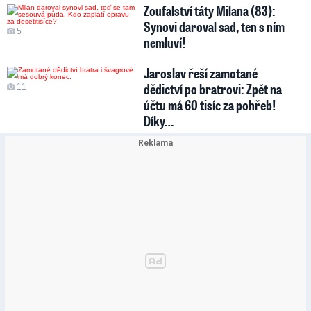
Zoufalství táty Milana (83):
Synovi daroval sad, ten s ním
5
nemluví!
Jaroslav řeší zamotané
dědictví po bratrovi: Zpět na
11
účtu má 60 tisíc za pohřeb!
Díky…