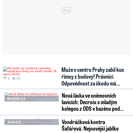
Muže v centru Prahy zabil kus
římsy z budovy! Právníci:
1
23
Odpovědnost za škodu má…
Nová láska ve sněmovních
BLESK.CZ
lavicích: Decroix s mladým
kolegou z ODS v bazénu pod…
Vondráčková kontra
AHA.CZ
Šafářová: Nejnovější jablko