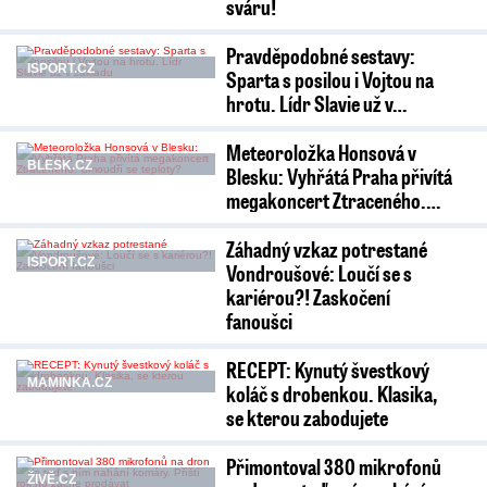
sváru!
Pravděpodobné sestavy:
ISPORT.CZ
Sparta s posilou i Vojtou na
hrotu. Lídr Slavie už v…
Meteoroložka Honsová v
BLESK.CZ
Blesku: Vyhřátá Praha přivítá
megakoncert Ztraceného.…
Záhadný vzkaz potrestané
ISPORT.CZ
Vondroušové: Loučí se s
kariérou?! Zaskočení
fanoušci
RECEPT: Kynutý švestkový
MAMINKA.CZ
koláč s drobenkou. Klasika,
se kterou zabodujete
Přimontoval 380 mikrofonů
ŽIVĚ.CZ