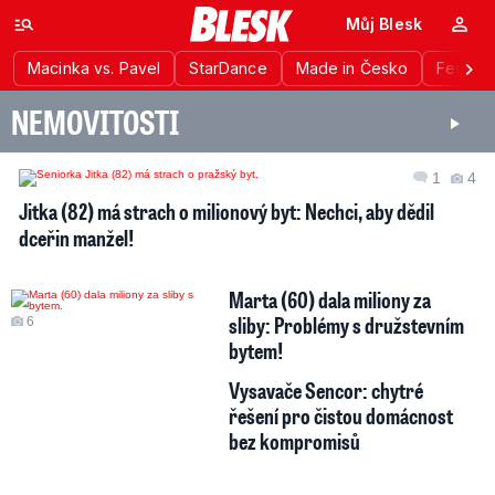
Můj Blesk
Macinka vs. Pavel
StarDance
Made in Česko
Festiva
NEMOVITOSTI
1
4
Jitka (82) má strach o milionový byt: Nechci, aby dědil
dceřin manžel!
Marta (60) dala miliony za
sliby: Problémy s družstevním
6
bytem!
Vysavače Sencor: chytré
řešení pro čistou domácnost
bez kompromisů