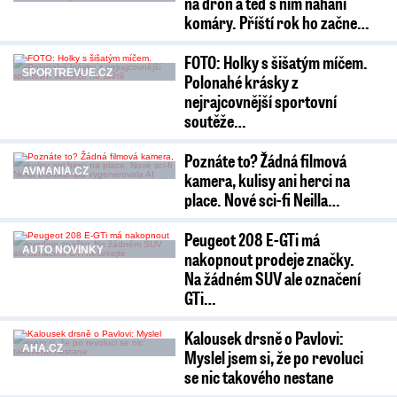
na dron a teď s ním nahání
komáry. Příští rok ho začne…
FOTO: Holky s šišatým míčem.
SPORTREVUE.CZ
Polonahé krásky z
nejrajcovnější sportovní
soutěže…
Poznáte to? Žádná filmová
AVMANIA.CZ
kamera, kulisy ani herci na
place. Nové sci-fi Neilla…
Peugeot 208 E-GTi má
AUTO NOVINKY
nakopnout prodeje značky.
Na žádném SUV ale označení
GTi…
Kalousek drsně o Pavlovi:
AHA.CZ
Myslel jsem si, že po revoluci
se nic takového nestane