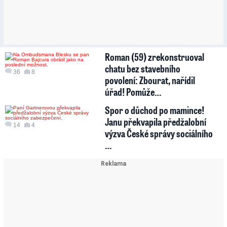
Roman (59) zrekonstruoval
chatu bez stavebního
36
8
povolení: Zbourat, nařídil
úřad! Pomůže…
Spor o důchod po mamince!
Janu překvapila předžalobní
14
4
výzva České správy sociálního
…