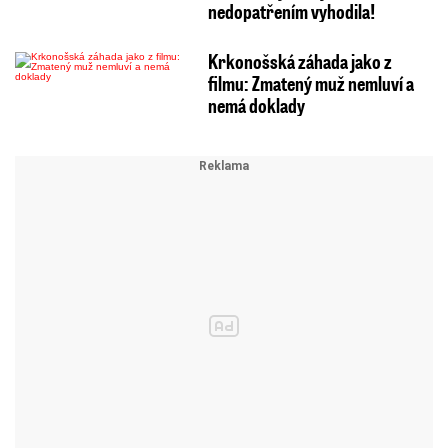
nedopatřením vyhodila!
Krkonošská záhada jako z
filmu: Zmatený muž nemluví a
nemá doklady