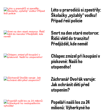
Léto u prarodičů si zpestřily:
Školačky „vyžahly“ vodku!
Případ řeší policie
Smrt na den staré motorce:
Řidič vlétl do tranzitu!
Předjížděl, kde neměl
Chlapec zmizel při koupání v
pískovně: Našli ho
utopeného!
Záchranář Dvořák varuje:
Jak ochránit děti před
utopením?
Popeláři našli los za 24
milionů: Výherkyně ho