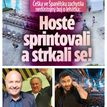
Češka ve Španělsku natočila nedůstojný boj o lehátka