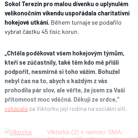
Sokol Terezín pro malou dívenku o uplynulém
velikonočním víkendu uspořádala charitativní
hokejové utkání.
Během turnaje se podařilo
vybrat částku 45 tisíc korun.
„Chtěla poděkovat všem hokejovým týmům,
kteří se zúčastnily, také těm kdo mě přišli
podpořit, nesmírně si toho vážím. Bohužel
nebyl čas na to, abych s každým z vás
prohodila pár slov, ale věřte, že jsem za Vaši
přítomnost moc vděčná. Děkuji ze srdce,“
vzkázala
za Viktorku její rodina na sociální síti.
Viktorka (2) s nemocí SMA: