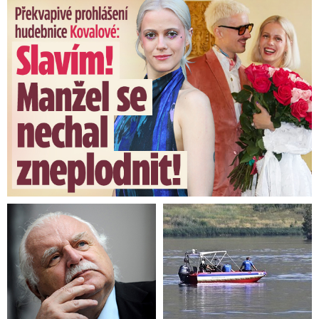
Překvapivé prohlášení hudebnice Kovalové: Slavím! Manžel se ...