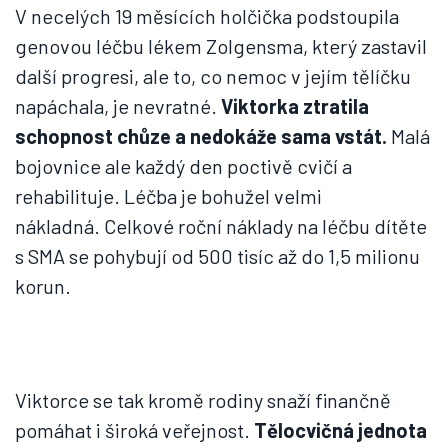
V necelých 19 měsících holčička podstoupila
genovou léčbu lékem Zolgensma, který zastavil
další progresi, ale to, co nemoc v jejím tělíčku
napáchala, je nevratné.
Viktorka ztratila
schopnost chůze a nedokáže sama vstát.
Malá
bojovnice ale každý den poctivě cvičí a
rehabilituje. Léčba je bohužel velmi
nákladná. Celkové roční náklady na léčbu dítěte
s SMA se pohybují od 500 tisíc až do 1,5 milionu
korun.
Viktorce se tak kromě rodiny snaží finančně
pomáhat i široká veřejnost.
Tělocvičná jednota