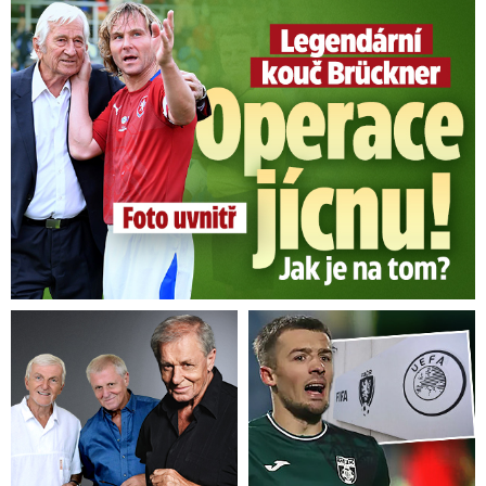
Legendární kouč Brückner: Operace jícnu! Jak je na tom?