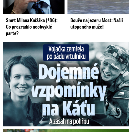
Smrt Milana Knížáka (†86):
Bouře na jezeru Most: Našli
Co prozradilo neobvyklé
utopeného muže!
parte?
Vojačka zemřela po pádu vrtulníku: Dojemné vzpomínky na ...