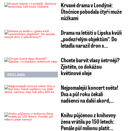
Krvavé drama v Londýně:
Útočnice pobodala čtyři muže
nůžkami
Drama na letišti u Lipska kvůli
„podezřelým objektům“. Do
letadla narazil dron s…
Chcete barvit vlasy šetrněji?
Zjistěte, co dokážou
květinové oleje
REKLAMA
Nejpomalejší koncert světa!
Dva a půl roku čekali
nadšenci na další akord,…
Knihu půjčenou z knihovny
žena vrátila po 150 letech:
Penále půl milionu platit…