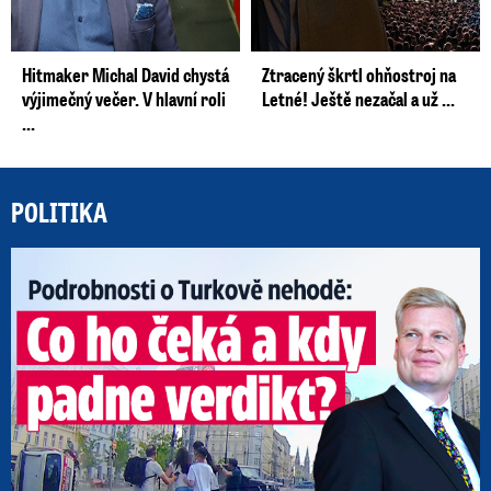
Hitmaker Michal David chystá
Ztracený škrtl ohňostroj na
výjimečný večer. V hlavní roli
Letné! Ještě nezačal a už ...
...
POLITIKA
Po