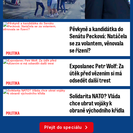
Pěvkyně a kandidátka do
Senátu Pecková: Natáčela
se za volantem, věnovala
se řízení?
POLITIKA
Exposlanec Petr Wolf: Za
útěk před vězením si má
odsedět další trest
POLITIKA
Solidarita NATO? Vláda
chce ubrat vojáky k
obraně východního křídla
POLITIKA
Přejít do speciálu