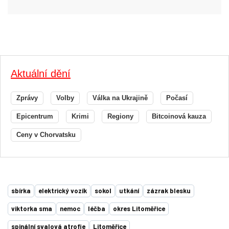
Aktuální dění
Zprávy
Volby
Válka na Ukrajině
Počasí
Epicentrum
Krimi
Regiony
Bitcoinová kauza
Ceny v Chorvatsku
sbírka
elektrický vozík
sokol
utkání
zázrak blesku
viktorka sma
nemoc
léčba
okres Litoměřice
spinální svalová atrofie
Litoměřice