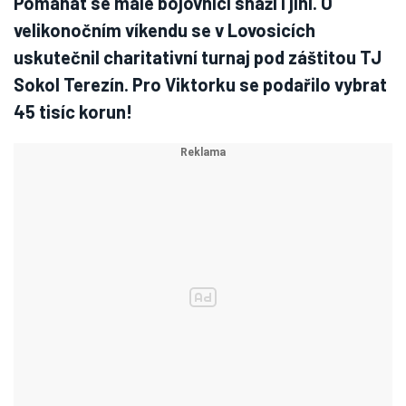
Pomáhat se malé bojovnici snaží i jiní. O
velikonočním víkendu se v Lovosicích
uskutečnil charitativní turnaj pod záštitou TJ
Sokol Terezín. Pro Viktorku se podařilo vybrat
45 tisíc korun!