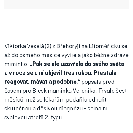
Viktorka Veselá (2) z Břehoryjí na Litoměřicku se
až do osmého měsíce vyvíjela jako běžné zdravé
miminko.
„Pak se ale uzavřela do svého světa
a v roce se u ní objevil třes rukou. Přestala
reagovat, mávat a podobně,“
popsala před
časem pro Blesk maminka Veronika. Trvalo šest
měsíců, než se lékařům podařilo odhalit
skutečnou a děsivou diagnózu - spinální
svalovou atrofii 2. typu.