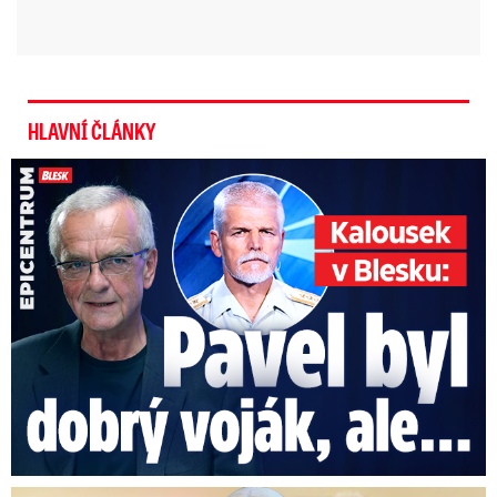
Velká radost u Valinky (8) s
SMA: Dočká se bezbariérové
HLAVNÍ ČLÁNKY
koupelny a speciálního ...
Kalousek o prezidentovi: S Pavlem jsem se nesmířil!
Video se připravuje ...
Vánoční zázrak - odevzdání vozíku v redakci Blesku
Zdroj: David Turek, Daniel Kristl