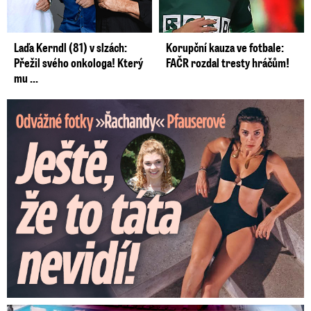
Laďa Kerndl (81) v slzách:
Korupční kauza ve fotbale:
Přežil svého onkologa! Který
FAČR rozdal tresty hráčům!
mu ...
Odvážné fotky Denisy Pfauserové: Ještě, že to táta nevidí