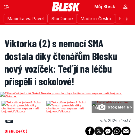
Můj Blesk
Macinka vs. Pavel
StarDance
Made in Česko
Festiva
Viktorka (2) s nemocí SMA
dostala díky čtenářům Blesku
nový vozíček: Teď jí na léčbu
přispěli i sokolové!
14
Fotogalerie >
pma
6. 4. 2024 • 15:37
Diskuze (0)