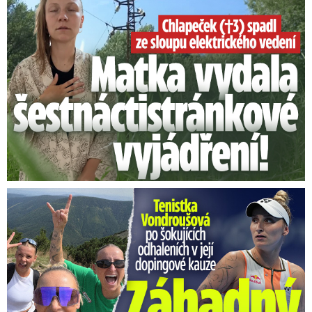
Vondroušová po šokujících odhaleních v kauze: Záhadný vzkaz!