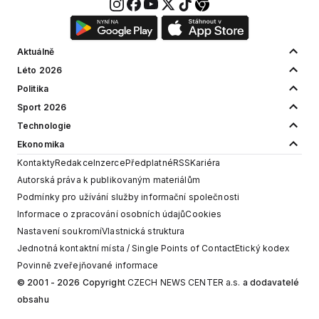
Aktuálně
Léto 2026
Politika
Sport 2026
Technologie
Ekonomika
Kontakty
Redakce
Inzerce
Předplatné
RSS
Kariéra
Autorská práva k publikovaným materiálům
Podmínky pro užívání služby informační společnosti
Informace o zpracování osobních údajů
Cookies
Nastavení soukromí
Vlastnická struktura
Jednotná kontaktní místa / Single Points of Contact
Etický kodex
Povinně zveřejňované informace
© 2001 - 2026 Copyright
CZECH NEWS CENTER a.s.
a dodavatelé
obsahu