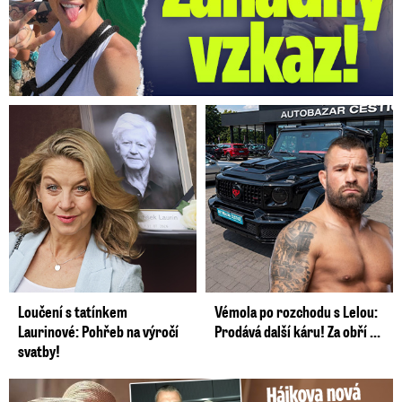
Loučení s tatínkem
Vémola po rozchodu s Lelou:
Laurinové: Pohřeb na výročí
Prodává další káru! Za obří ...
svatby!
Tohle tělo nahradilo Belo: Nová partnerka se ukázala...