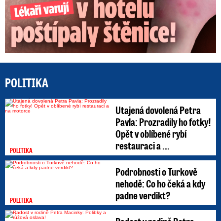
POLITIKA
Utajená dovolená Petra
Pavla: Prozradily ho fotky!
Opět v oblíbené rybí
restauraci a ...
POLITIKA
Podrobnosti o Turkově
nehodě: Co ho čeká a kdy
padne verdikt?
POLITIKA