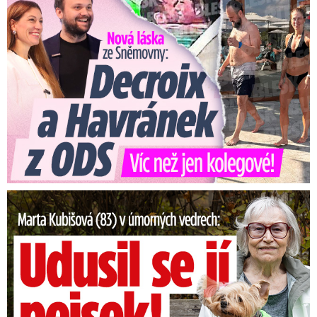
Vladimir Putin přítomnost vojáků KLDR v jeho
zemi nepopřel.
Video se připravuje ...
Video od ukrajinského Centra strategické
komunikace má ukazovat vojáky KLDR, jak fasují
ruské mundúry.
Zdroj: Centrum strategické komunikace
Marta Kubišová (83) v úmorných vedrech: Udusil se jí pejsek!