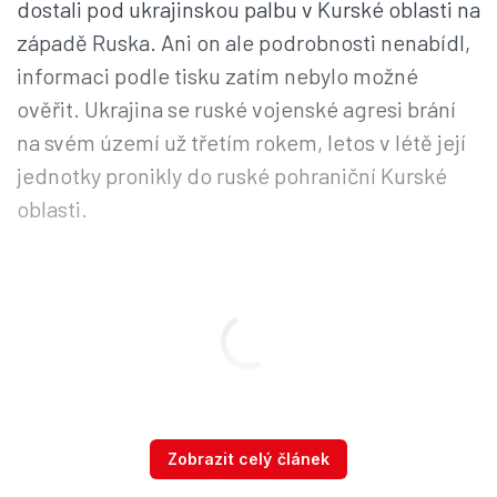
dostali pod ukrajinskou palbu v Kurské oblasti na
západě Ruska. Ani on ale podrobnosti nenabídl,
informaci podle tisku zatím nebylo možné
ověřit. Ukrajina se ruské vojenské agresi brání
na svém území už třetím rokem, letos v létě její
jednotky pronikly do ruské pohraniční Kurské
oblasti.
Zelenskyj mezitím varoval, že první vojenské
Zobrazit celý článek
střetnutí ukrajinské armády se severokorejskými