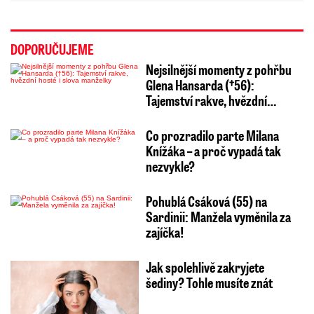
DOPORUČUJEME
Nejsilnější momenty z pohřbu
Glena Hansarda (†56):
Tajemství rakve, hvězdní…
Co prozradilo parte Milana
Knížáka – a proč vypadá tak
nezvykle?
Pohublá Csáková (55) na
Sardinii: Manžela vyměnila za
zajíčka!
Jak spolehlivě zakryjete
šediny? Tohle musíte znát