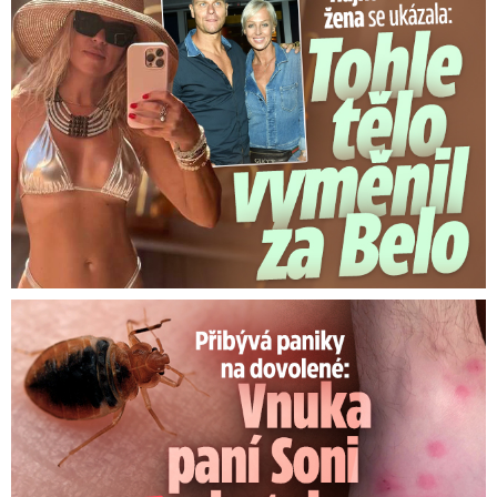
Panika na dovolené: Vnuka Soni v hotelu poštípaly štěnice!