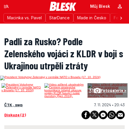
Můj Blesk
Macinka vs. Pavel
StarDance
Made in Česko
Festiva
Padli za Rusko? Podle
Zelenského vojáci z KLDR v boji s
Ukrajinou utrpěli ztráty
31
Fotogalerie >
ČTK , swp
7. 11. 2024 • 20:43
Diskuze (2)