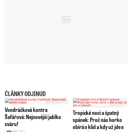
ČLÁNKY ODJINUD
Vondráčková kontra
Tropické noci a špatný
Šafářová: Nejnovější jablko
spánek: Proč nás horko
sváru!
obírá o klid a kdy už jde o