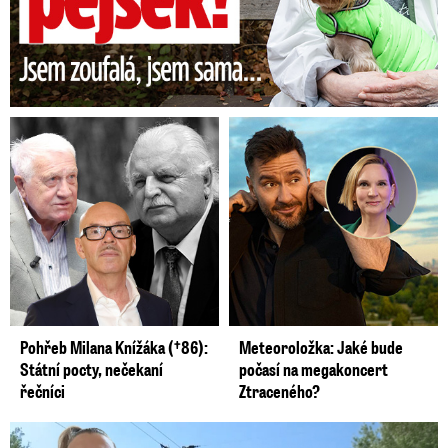
Pohřeb Milana Knížáka (†86):
Meteoroložka: Jaké bude
Státní pocty, nečekaní
počasí na megakoncert
řečníci
Ztraceného?
Smrtelný pád chlapce: Matka vydala vyjádření na 16 stran