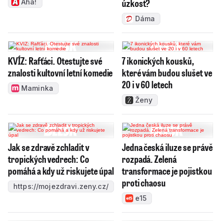
úzkost?
Aha!
Dáma
KVÍZ: Rafťáci. Otestujte své
7 ikonických kousků,
znalosti kultovní letní komedie
které vám budou slušet ve
20 i v 60 letech
Maminka
Ženy
Jak se zdravě zchladit v
Jedna česká iluze se právě
tropických vedrech: Co
rozpadá. Zelená
pomáhá a kdy už riskujete úpal
transformace je pojistkou
proti chaosu
https://mojezdravi.zeny.cz/
e15