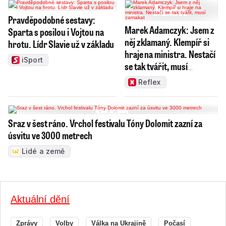
Pravděpodobné sestavy:
Marek Adamczyk: Jsem z
Sparta s posilou i Vojtou na
něj zklamaný. Klempíř si
hrotu. Lídr Slavie už v základu
hraje na ministra. Nestačí
iSport
se tak tvářit, musí
zamakat
Reflex
Sraz v šest ráno. Vrchol festivalu Tóny Dolomit zazní za
úsvitu ve 3000 metrech
Lidé a země
Aktuální dění
Zprávy
Volby
Válka na Ukrajině
Počasí