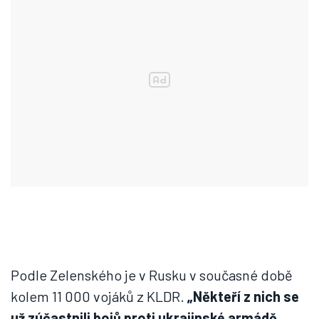
Podle Zelenského je v Rusku v současné době
kolem 11 000 vojáků z KLDR.
„Někteří z nich se
už zúčastnili bojů proti ukrajinské armádě.