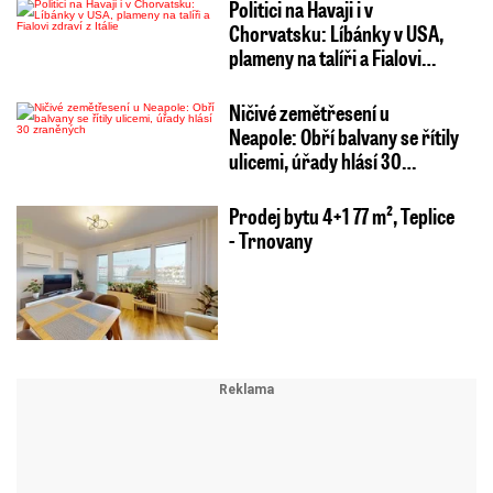
Politici na Havaji i v
Chorvatsku: Líbánky v USA,
plameny na talíři a Fialovi…
Ničivé zemětřesení u
Neapole: Obří balvany se řítily
ulicemi, úřady hlásí 30…
Prodej bytu 4+1 77 m², Teplice
- Trnovany