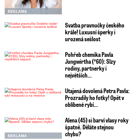
REKLAMA
Svatba pravnučky českého
krále! Luxusní šperky i
urozená sešlost
Pohřeb chemika Pavla
Jungwirtha (†60): Slzy
rodiny, partnerky i
největších…
Utajená dovolená Petra Pavla:
Prozradily ho fotky! Opět v
oblíbené rybí…
Alena (45) si barví vlasy roky
špatně. Děláte stejnou
chybu?
REKLAMA