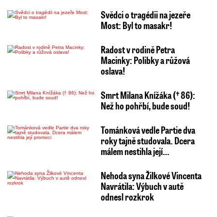
Svědci o tragédii na jezeře
Most: Byl to masakr!
Radost v rodině Petra
Macinky: Polibky a růžová
oslava!
Smrt Milana Knížáka († 86):
Než ho pohřbí, bude soud!
Tománková vedle Partie dva
roky tajně studovala. Dcera
málem nestihla její…
Nehoda syna Žilkové Vincenta
Navrátila: Výbuch v autě
odnesl rozkrok