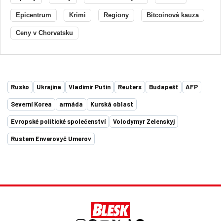
Epicentrum
Krimi
Regiony
Bitcoinová kauza
Ceny v Chorvatsku
Rusko
Ukrajina
Vladimir Putin
Reuters
Budapešť
AFP
Severní Korea
armáda
Kurská oblast
Evropské politické společenství
Volodymyr Zelenskyj
Rustem Enverovyč Umerov