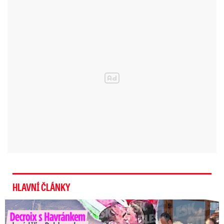
přílivu běženců, ale nedostali se ke slovu a
museli poslouchat urážky.
„Ty projevy
xenofobie a nenávisti vůči lidem, kteří sem
prchají před válkou, byly tak ohromné, že jsme
na to museli adekvátním způsobem reagovat,“
dodal.
„Není možné hodinu sedět a poslouchat
člověka, který uráží,“ uvedl Jurečka.
Okamurovo vystoupení označil za snůšku lží,
překrucování, strašení a nenávisti.
HLAVNÍ ČLÁNKY
Rakušan také informoval, že předsedové
Decroix s Havránkem dováděli v Polsku, ale… Vědí o tom doma?
poslaneckých klubů jednají o tom, zda se ve