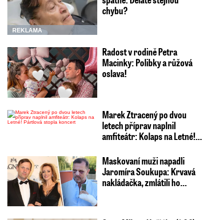
chybu?
REKLAMA
Radost v rodině Petra
Macinky: Polibky a růžová
oslava!
Marek Ztracený po dvou
letech příprav naplnil
amfiteátr: Kolaps na Letné!…
Maskovaní muži napadli
Jaromíra Soukupa: Krvavá
nakládačka, zmlátili ho…