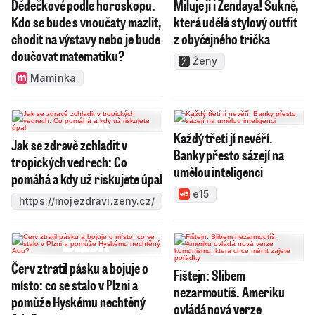
Dědečkové podle horoskopu.
Miluje ji i Zendaya! Sukně,
Kdo se bude s vnoučaty mazlit,
která udělá stylový outfit
chodit na výstavy nebo je bude
z obyčejného trička
doučovat matematiku?
Ženy
Maminka
Každý třetí jí nevěří.
Jak se zdravě zchladit v
Banky přesto sázejí na
tropických vedrech: Co
umělou inteligenci
pomáhá a kdy už riskujete úpal
e15
https://mojezdravi.zeny.cz/
Červ ztratil pásku a bojuje o
Fištejn: Slibem
místo: co se stalo v Plzni a
nezarmoutíš. Ameriku
pomůže Hyskému nechtěný
ovládá nová verze