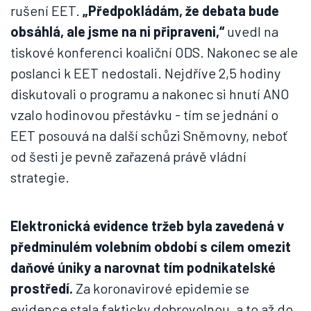
rušení EET.
„Předpokládám, že debata bude
obsáhlá, ale jsme na ni připraveni,“
uvedl na
tiskové konferenci koaliční ODS. Nakonec se ale
poslanci k EET nedostali. Nejdříve 2,5 hodiny
diskutovali o programu a nakonec si hnutí ANO
vzalo hodinovou přestávku - tím se jednání o
EET posouvá na další schůzi Sněmovny, neboť
od šesti je pevně zařazená právě vládní
strategie.
Elektronická evidence tržeb byla zavedená v
předminulém volebním období s cílem omezit
daňové úniky a narovnat tím podnikatelské
prostředí.
Za koronavirové epidemie se
evidence stala fakticky dobrovolnou, a to až do