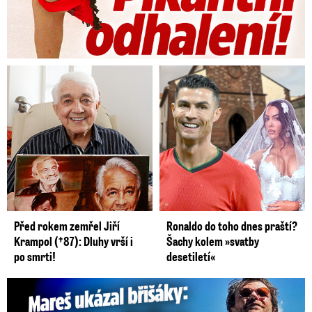
Před rokem zemřel Jiří
Ronaldo do toho dnes praští?
Krampol (†87): Dluhy vrší i
Šachy kolem »svatby
po smrti!
desetiletí«
Mareš v dokonalé formě ukázal břišáky: Padesátka není znát