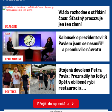
Vláda rozhodne o střídání
času: Šťastný prosazuje
jen ten zimní
UDÁLOSTI
Kalousek o prezidentovi: S
Pavlem jsem se nesmířil!
...a promluvil o návratu
EPICENTRUM
Utajená dovolená Petra
Pavla: Prozradily ho fotky!
Opět v oblíbené rybí
restauraci a ...
POLITIKA
Přejít do speciálu