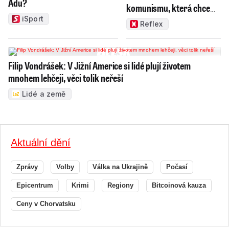
Adu?
komunismu, která chce
měnit zajeté pořádky
iSport
Reflex
Filip Vondrášek: V Jižní Americe si lidé plují životem
mnohem lehčeji, věci tolik neřeší
Lidé a země
Aktuální dění
Zprávy
Volby
Válka na Ukrajině
Počasí
Epicentrum
Krimi
Regiony
Bitcoinová kauza
Ceny v Chorvatsku