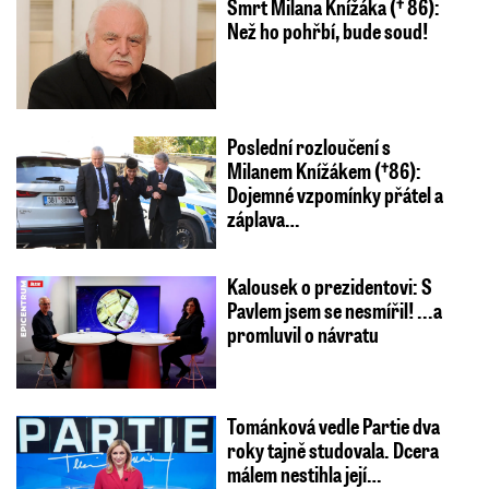
Smrt Milana Knížáka († 86):
Než ho pohřbí, bude soud!
Poslední rozloučení s
Milanem Knížákem (†86):
Dojemné vzpomínky přátel a
záplava…
Kalousek o prezidentovi: S
Pavlem jsem se nesmířil! ...a
promluvil o návratu
Tománková vedle Partie dva
roky tajně studovala. Dcera
málem nestihla její…