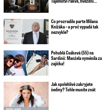
Tajemství rakve, hvězdní…
Co prozradilo parte Milana
Knížáka – a proč vypadá tak
nezvykle?
Pohublá Csáková (55) na
Sardinii: Manžela vyměnila za
zajíčka!
Jak spolehlivě zakryjete
šediny? Tohle musíte znát
REKLAMA