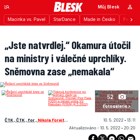
Můj Blesk
Macinka vs. Pavel
StarDance
Made in Česko
Festiva
„Jste natvrdlej.“ Okamura útočil
na ministry i válečné uprchlíky.
Sněmovna zase „nemakala“
52
Fotogalerie >
ČTK , ČTK , for ,
Nikola Forejtová
10. 5. 2022 • 13:11
Aktualizováno - 10. 5. 2022 • 20:20