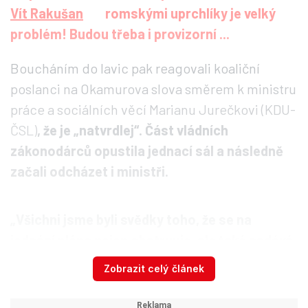
romskými uprchlíky je velký
problém! Budou třeba i provizorní ...
Boucháním do lavic pak reagovali koaliční
poslanci na Okamurova slova směrem k ministru
práce a sociálních věcí Marianu Jurečkovi (KDU-
ČSL)
, že je „natvrdlej“. Část vládních
zákonodárců opustila jednací sál a následně
začali odcházet i ministři.
„Všichni jsme byli svědky toho, že se na
jednání pléna nejen obstruuje, ale také nadává
a vyvolává nenávist,“
komentoval před novináři
Zobrazit celý článek
dění v sálu ministr vnitra Vít Rakušan (STAN).
Ministři podle něho chtěli mluvit o zvládání