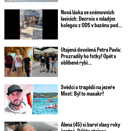
Nová láska ve sněmovních
lavicích: Decroix s mladým
kolegou z ODS v bazénu pod…
Utajená dovolená Petra Pavla:
Prozradily ho fotky! Opět v
oblíbené rybí…
Svědci o tragédii na jezeře
Most: Byl to masakr!
Alena (45) si barví vlasy roky
špatně. Děláte stejnou