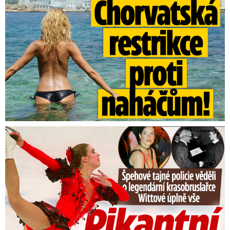
Tajná policie špehovala krasobruslařku Wittovou: Pikantní ...