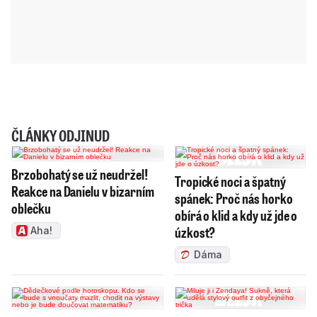
ČLÁNKY ODJINUD
Brzobohatý se už neudržel!
Tropické noci a špatný
Reakce na Danielu v bizarním
spánek: Proč nás horko
oblečku
obírá o klid a kdy už jde o
úzkost?
Aha!
Dáma