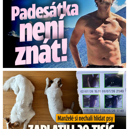
Za hlídání psů zaplatili 20 tisíc, doma našli cizí ženy!