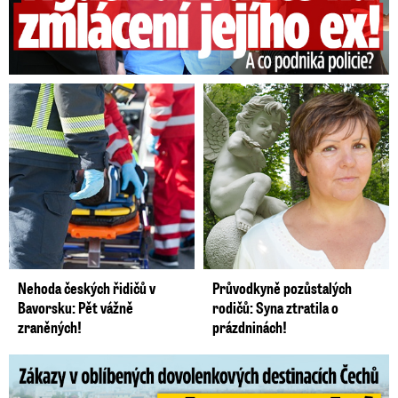
prodloužením nouzového stavu,„u
vedla. „Tak
bychom chtěli znát řádné zdůvodnění, z jakého
důvodu chce opět prodlužovat nouzový stav,“
dodala. Rakušan podle ní nepředložil
strategický dokument, ale pouze priority. Z
dokumentu se podle ní čtenář nedozví, kolik
uprchlíků je v ČR, s jakým vzděláním nebo s
jakou profesí.
Nehoda českých řidičů v
Průvodkyně pozůstalých
Bavorsku: Pět vážně
rodičů: Syna ztratila o
zraněných!
prázdninách!
Zákazy v dovolenkových rájích: Restrikce proti naháčům!