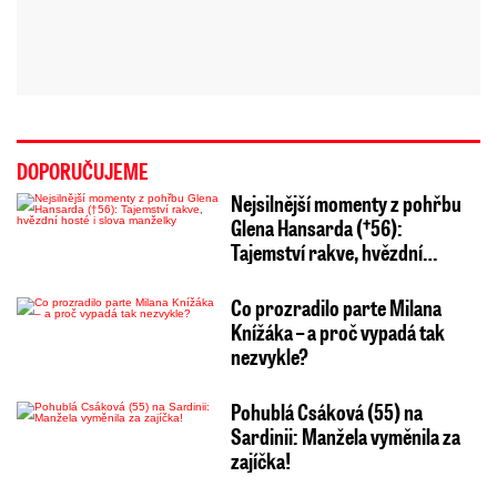
DOPORUČUJEME
Nejsilnější momenty z pohřbu
Glena Hansarda (†56):
Tajemství rakve, hvězdní…
Co prozradilo parte Milana
Knížáka – a proč vypadá tak
nezvykle?
Pohublá Csáková (55) na
Sardinii: Manžela vyměnila za
zajíčka!