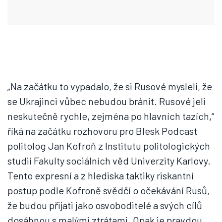
„Na začátku to vypadalo, že si Rusové mysleli, že
se Ukrajinci vůbec nebudou bránit. Rusové jeli
neskutečně rychle, zejména po hlavních tazích,“
říká na začátku rozhovoru pro Blesk Podcast
politolog Jan Kofroň z Institutu politologických
studií Fakulty sociálních věd Univerzity Karlovy.
Tento expresní a z hlediska taktiky riskantní
postup podle Kofroně svědčí o očekávání Rusů,
že budou přijati jako osvoboditelé a svých cílů
dosáhnou s malými ztrátami. Opak je pravdou.