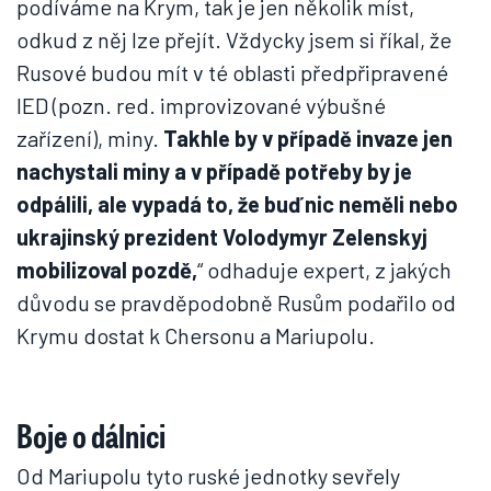
podíváme na Krym, tak je jen několik míst,
odkud z něj lze přejít. Vždycky jsem si říkal, že
Rusové budou mít v té oblasti předpřipravené
IED (pozn. red. improvizované výbušné
zařízení), miny.
Takhle by v případě invaze jen
nachystali miny a v případě potřeby by je
odpálili, ale vypadá to, že buď nic neměli nebo
ukrajinský prezident Volodymyr Zelenskyj
mobilizoval pozdě,
“ odhaduje expert, z jakých
důvodu se pravděpodobně Rusům podařilo od
Krymu dostat k Chersonu a Mariupolu.
Boje o dálnici
Od Mariupolu tyto ruské jednotky sevřely