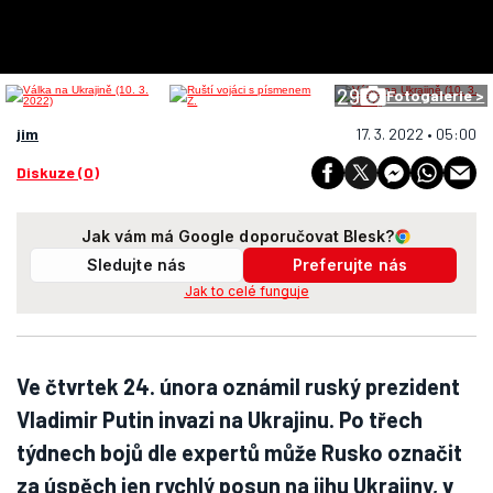
29
Fotogalerie >
jim
17. 3. 2022 • 05:00
Diskuze (0)
Jak vám má Google doporučovat Blesk?
Sledujte nás
Preferujte nás
Jak to celé funguje
Ve čtvrtek 24. února oznámil ruský prezident
Vladimir Putin invazi na Ukrajinu. Po třech
týdnech bojů dle expertů může Rusko označit
za úspěch jen rychlý posun na jihu Ukrajiny, v