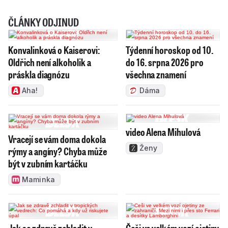
ČLÁNKY ODJINUD
Konvalinková o Kaiserovi:
Týdenní horoskop od 10.
Oldřich není alkoholik a
do 16. srpna 2026 pro
práskla diagnózu
všechna znamení
Aha!
Dáma
video Alena Mihulová
Vracejí se vám doma dokola
Ženy
rýmy a angíny? Chyba může
být v zubním kartáčku
Maminka
Jak se zdravě zchladit v
Češi ve velkém vozí ojetiny