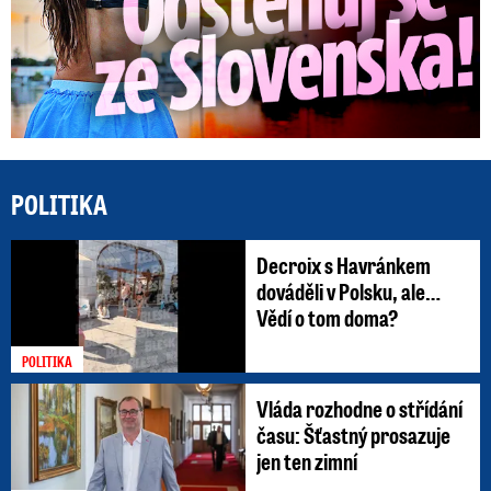
POLITIKA
Decroix s Havránkem
dováděli v Polsku, ale…
Vědí o tom doma?
POLITIKA
Vláda rozhodne o střídání
času: Šťastný prosazuje
jen ten zimní