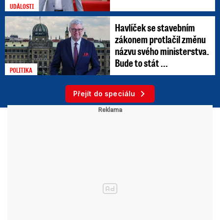
UDÁLOSTI
Havlíček se stavebním
zákonem protlačil změnu
názvu svého ministerstva.
Bude to stát ...
POLITIKA
Přejít do speciálu