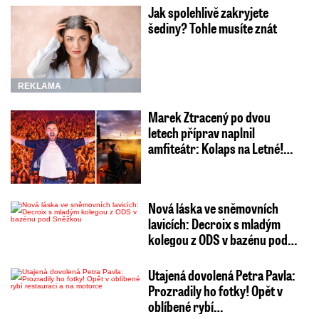
Jak spolehlivě zakryjete
šediny? Tohle musíte znát
REKLAMA
Marek Ztracený po dvou
letech příprav naplnil
amfiteátr: Kolaps na Letné!…
Nová láska ve sněmovních
lavicích: Decroix s mladým
kolegou z ODS v bazénu pod…
Utajená dovolená Petra Pavla:
Prozradily ho fotky! Opět v
oblíbené rybí…