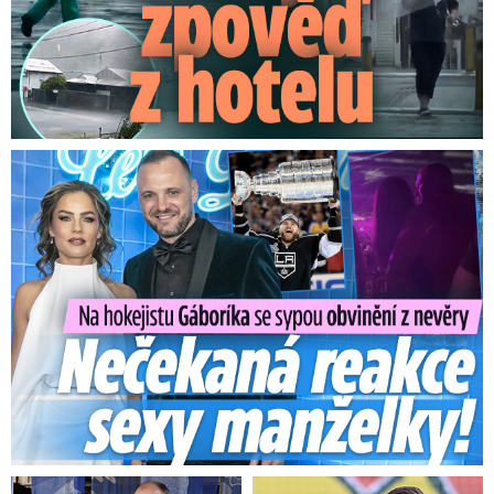
Na Gáboríka se sypou obvinění z nevěry: Reakce manželky!