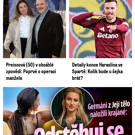
Preissová (50) v obsáhlé
Detaily konce Haraslína ve
zpovědi: Poprvé o operaci
Spartě: Kolik bude u šejka
manžela
brát?
Germáni z Jejího těla: Odstěhuj se, vzkázali jí krajané