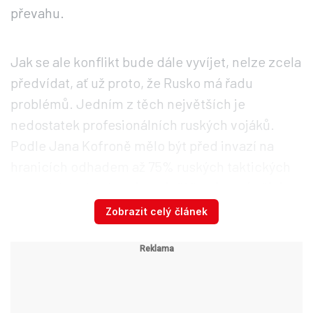
převahu.
Jak se ale konflikt bude dále vyvíjet, nelze zcela
předvídat, ať už proto, že Rusko má řadu
problémů. Jedním z těch největších je
nedostatek profesionálních ruských vojáků.
Podle Jana Kofroně mělo být před invazí na
hranicích odhadem až 75% ruských taktických
praporních skupin. „
Jsou ještě schopní někde
dalších 20% taktických praporních sil najít, ale
Zobrazit celý článek
šlo by to na úkor toho, že by se velmi
obnažovali.
Kdyby se někdo snažil v Arménii
nebo střední Asii tuto situaci využít, tak by
neměli čím operovat,“ odhaluje odborník úskalí