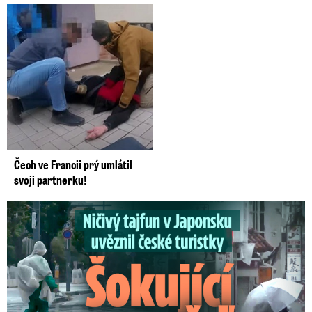
Čech ve Francii prý umlátil
svoji partnerku!
Ničivý tajfun uvěznil české turistky: Šokující zpověď