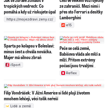
tropických vedrech: Co
ze zahraničí. Mezi nimi i
pomáhá a kdy už riskujete úpal
přes sto Ferrari a desítky
Lamborghini
https://mojezdravi.zeny.cz/
e15
Sparta po kolapsu v Boleslavi:
Peče se celá země,
minus šest a chvála nováčka.
Babišova vláda ale mlčí a
Majer má silnou zbraň
mlží. Přitom extrémy
počasí jsou trvalými
iSport
problémy Česka
Reflex
Filip Vondrášek: V Jižní Americe si lidé plují životem
mnohem lehčeji, věci tolik neřeší
Lidé a země