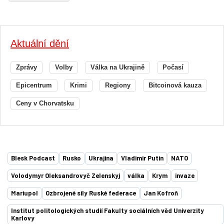
Aktuální dění
Zprávy
Volby
Válka na Ukrajině
Počasí
Epicentrum
Krimi
Regiony
Bitcoinová kauza
Ceny v Chorvatsku
Blesk Podcast
Rusko
Ukrajina
Vladimir Putin
NATO
Volodymyr Oleksandrovyč Zelenskyj
válka
Krym
invaze
Mariupol
Ozbrojené síly Ruské federace
Jan Kofroň
Institut politologických studií Fakulty sociálních věd Univerzity
Karlovy