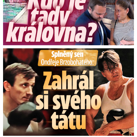
Splněný sen Ondřeje Brzobohatého: Zahrál si svého tátu