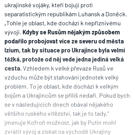
ukrajinské vojáky, kteří bojují proti
separatistickým republikám Luhansk a Doněck.
„Tohle je oblast, kde dochází k nepříznivému
vývoji.
Kdyby se Rusům nějakým způsobem
podařilo probojovat více ze severu od města
Izium, tak by situace pro Ukrajince byla velmi
těžká, protože od něj vede jedna jediná velká
cesta.
Vzhledem k velké převaze Rusů ve
vzduchu může být stahování jednotek velký
problém. To je oblast, kde dochází k velkým
bojům a Ukrajincům se příliš nedaří. Pokud bych
se v následujících dnech obával nějakého
většího ruského vítězství, tak je to tady,“
jmenuje Kofroň možnost, jak by Putin mohl
zvrátit vývoj a získat na východě Ukrajiny