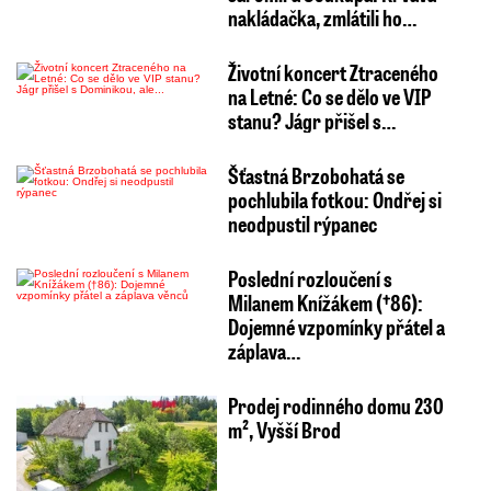
nakládačka, zmlátili ho…
Životní koncert Ztraceného
na Letné: Co se dělo ve VIP
stanu? Jágr přišel s…
Šťastná Brzobohatá se
pochlubila fotkou: Ondřej si
neodpustil rýpanec
Poslední rozloučení s
Milanem Knížákem (†86):
Dojemné vzpomínky přátel a
záplava…
Prodej rodinného domu 230
m², Vyšší Brod