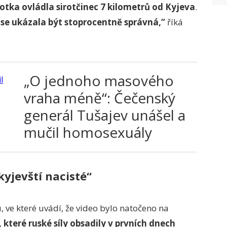
otka ovládla sirotčinec 7 kilometrů od Kyjeva
.
 se ukázala být stoprocentně správná,“
říká
„O jednoho masového
vraha méně“: Čečenský
generál Tušajev unášel a
mučil homosexuály
kyjevští nacisté“
, ve které uvádí, že video bylo natočeno na
 které ruské síly obsadily v prvních dnech