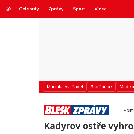
Celebrity
Zprávy
Sport
Video
Macinka vs. Pavel
StarDance
Made i
Polit
Kadyrov ostře vyhro