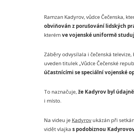
Ramzan Kadyrov, vůdce Čečenska, kte
obviňován z porušování lidských pr
kterém
ve vojenské uniformě studuje
Záběry odvysílala i čečenská televize,
uveden titulek „Vůdce Čečenské repu
účastnícími se speciální vojenské o
To naznačuje,
že Kadyrov byl údajně
i místo.
Na videu je
Kadyrov
ukázán při setkání
vidět vlajka
s podobiznou Kadyrovo