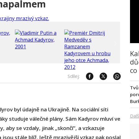
y napalmem
Ka
dů
co
Sdílej:
Tvů
poro
Bur
v byl údajně na Ukrajině. Na sociální síti
Dalš
jáky studuje válečné plány. Sám Kadyrov mluví ve
y, aby se vzdaly, jinak „skončí“, a vzkazuje
jsou stále blíž. Ještě mrazivější vzkaz pak poslal