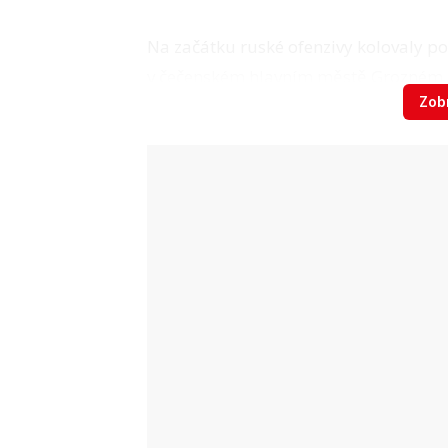
Na začátku ruské ofenzivy kolovaly po 
v čečenském hlavním městě Grozném
Zobr
na Ukrajinu.
Ukrajina ale už dříve potvrdila, že se jí
Kadyrovem spolupracovali. U Hostol
národní gardy Magodem Tušajev.
Jeho zabití přišlo v den, kdy Kadyrov,
Putina oznámil, že
čečenští bojovníci
vyzval, aby svrhli svou vládu.
Kadyrov se také chlubil, že čečenské