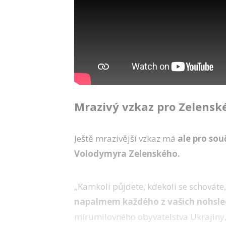
Mrazivý vzkaz pro Zelensk
Ještě mrazivější vzkaz má
ale pro sou
Volodymyra Zelenského.
„Kamkoli půjdete, kdekoli se schováte,
napalmem každého z vašich nohsle
mírumilovného obyvatelstva Ukrajiny,