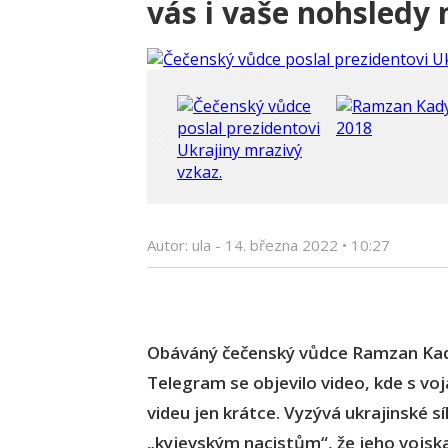
vás i vaše nohsled
Autor: ula -
14. března 2022
•
10:27
Obáváný čečenský vůdce Ramzan Kadyro
Telegram se objevilo video, kde s vo
videu jen krátce. Vyzývá ukrajinské síl
„kyjevským nacistům“, že jeho vojska 