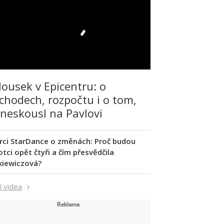
lousek v Epicentru: o
chodech, rozpočtu i o tom,
 neskousl na Pavlovi
rci StarDance o změnách: Proč budou
tci opět čtyři a čím přesvědčila
kiewiczová?
í videa