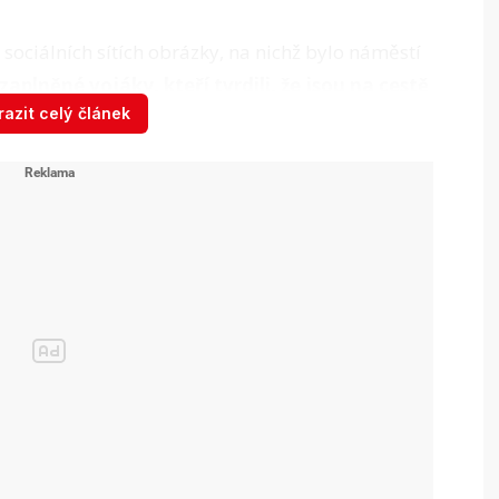
sociálních sítích obrázky, na nichž bylo náměstí
zaplněné vojáky, kteří tvrdili, že jsou na cestě
azit celý článek
 podařilo zlikvidovat několik lidí, kteří s
emu
padl obávaný vůdce regimentu Čečenské
 největší spojenec ruského prezidenta Vladimira
 vyrazili na Ukrajinu, a zároveň Ukrajince
 jednotky neutrpěly žádné ztráty. „Nemáme