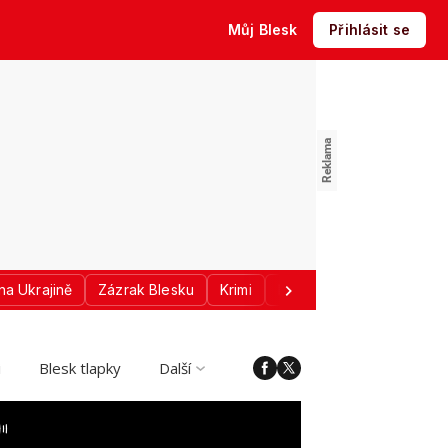
Můj Blesk
Přihlásit se
na Ukrajině
Zázrak Blesku
Krimi
Donald Trump
Sport
i
Blesk tlapky
Další