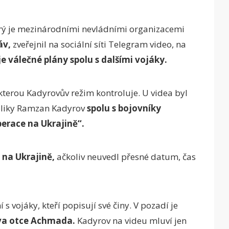
rý je mezinárodními nevládními organizacemi
áv,
zveřejnil na sociální síti Telegram video, na
 válečné plány spolu s dalšími vojáky.
 kterou Kadyrovův režim kontroluje. U videa byl
bliky Ramzan Kadyrov
spolu s bojovníky
perace na Ukrajině“.
 na Ukrajině,
ačkoliv neuvedl přesné datum, čas
 s vojáky, kteří popisují své činy. V pozadí je
va otce Achmada.
Kadyrov na videu mluví jen