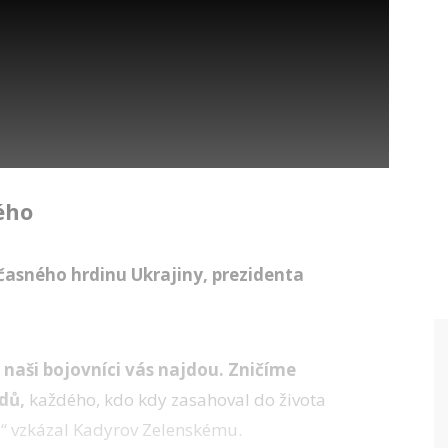
ého
časného hrdinu Ukrajiny, prezidenta
naši bojovníci vás najdou. Zničíme
dů,
každého, kdo kdy zasahoval do života
“ vzkázal Kadyrov Zelenskému.