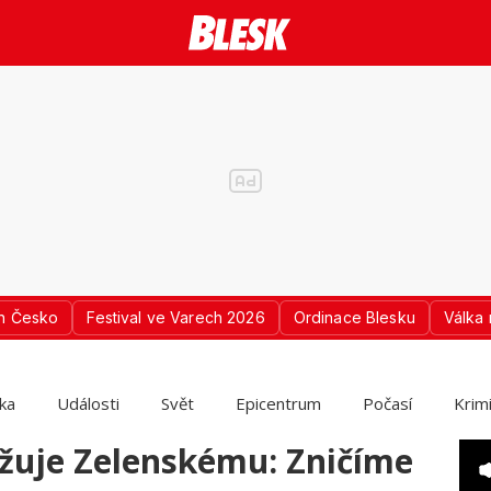
n Česko
Festival ve Varech 2026
Ordinace Blesku
Válka 
ika
Události
Svět
Epicentrum
Počasí
Krim
žuje Zelenskému: Zničíme