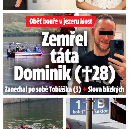
Oběť bouře v jezeru Most: Zemřel táta Dominik (†28)