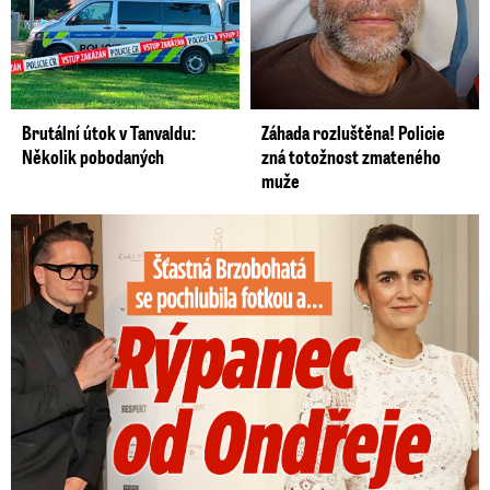
Brutální útok v Tanvaldu:
Záhada rozluštěna! Policie
Několik pobodaných
zná totožnost zmateného
muže
Šťastná Brzobohatá se pochlubila fotkou: Rýpanec od Ondřeje