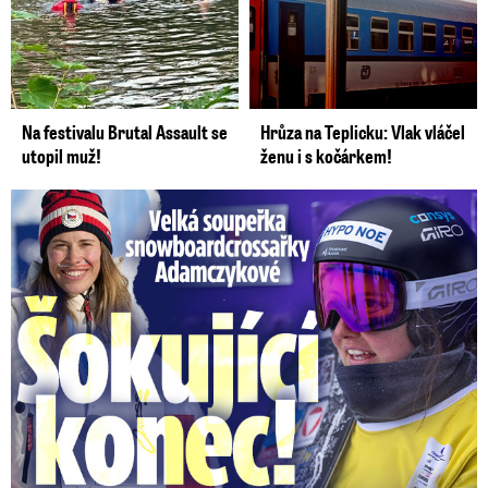
Na festivalu Brutal Assault se
Hrůza na Teplicku: Vlak vláčel
utopil muž!
ženu i s kočárkem!
Velká soupeřka Adamczykové: Šokující konec!