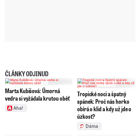
ČLÁNKY ODJINUD
Marta Kubišová: Úmorná
Tropické noci a špatný
vedra si vyžádala krutou oběť
spánek: Proč nás horko
obírá o klid a kdy už jde o
Aha!
úzkost?
Dáma