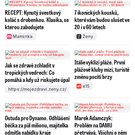
RECEPT: Kynutý švestkový
7 ikonických kousků,
koláč s drobenkou. Klasika, se
které vám budou slušet ve
kterou zabodujete
20 i v 60 letech
Maminka
Ženy
Itálie vyklízí pláže. První
Jak se zdravě zchladit v
plážové kluby mizí, turisté
tropických vedrech: Co
změnu pocítí brzy
pomáhá a kdy už riskujete úpal
e15
https://mojezdravi.zeny.cz/
Ostuda pro Dynamo. Odhlášení
Marek Adamczyk:
béčka za půl milionu, majitelka
Problém na DAMU
odmítla nabídku kraje
přetrvává. Všichni o něm