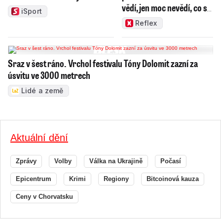
vědí, jen moc nevědí, co s
iSport
ním
Reflex
Sraz v šest ráno. Vrchol festivalu Tóny Dolomit zazní za
úsvitu ve 3000 metrech
Lidé a země
Aktuální dění
Zprávy
Volby
Válka na Ukrajině
Počasí
Epicentrum
Krimi
Regiony
Bitcoinová kauza
Ceny v Chorvatsku