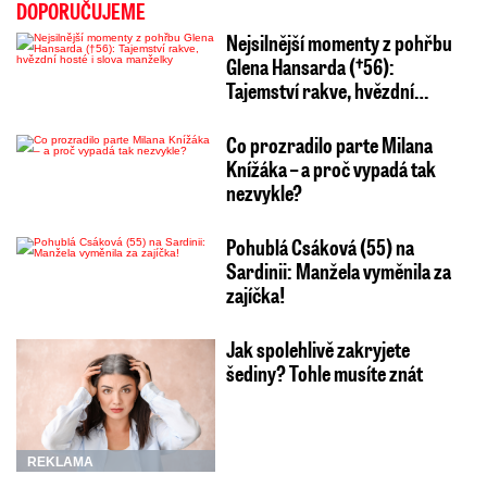
DOPORUČUJEME
Nejsilnější momenty z pohřbu
Glena Hansarda (†56):
Tajemství rakve, hvězdní…
Co prozradilo parte Milana
Knížáka – a proč vypadá tak
nezvykle?
Pohublá Csáková (55) na
Sardinii: Manžela vyměnila za
zajíčka!
Jak spolehlivě zakryjete
šediny? Tohle musíte znát
REKLAMA