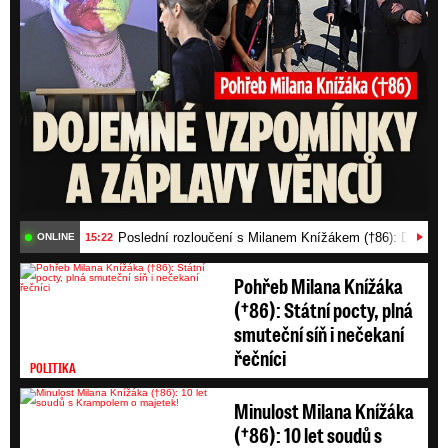
Video se připravuje ...
Premiér Fiala o daních: Vyšší platby pro bezdětné za
této vlády neprojde. A proč se platí víc za
nemovistosti?
Zdroj: Blesk TV/Jaroslav Šimáček
Poslední rozloučení s Milanem Knížákem (†86): Dojemn
15:22
ONLINE
Pohřeb Milana Knížáka
(†86): Státní pocty, plná
smuteční síň i nečekaní
řečníci
POLITIKA
Minulost Milana Knížáka
(†86): 10 let soudů s