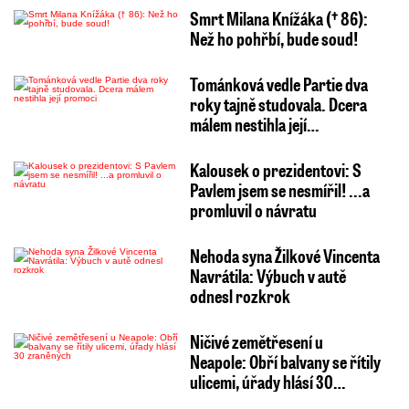
Smrt Milana Knížáka († 86):
Než ho pohřbí, bude soud!
Tománková vedle Partie dva
roky tajně studovala. Dcera
málem nestihla její…
Kalousek o prezidentovi: S
Pavlem jsem se nesmířil! ...a
promluvil o návratu
Nehoda syna Žilkové Vincenta
Navrátila: Výbuch v autě
odnesl rozkrok
Ničivé zemětřesení u
Neapole: Obří balvany se řítily
ulicemi, úřady hlásí 30…