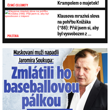
Krampolem o majetek!
ČESKÉ CELEBRITY
Klausova mrazivá slova
na pohřbu Knížáka
(†86): Přál jsem si, aby
byl vysvobozen z ...
POLITIKA
Maskovaní muži napadli Jaromíra Soukupa: Krvavá nakládačka