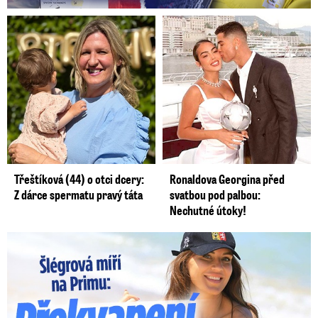
Třeštíková (44) o otci dcery:
Ronaldova Georgina před
Z dárce spermatu pravý táta
svatbou pod palbou:
Nechutné útoky!
Lucie Šlégrová míří na Primu. Překvapení pro sporťáky!