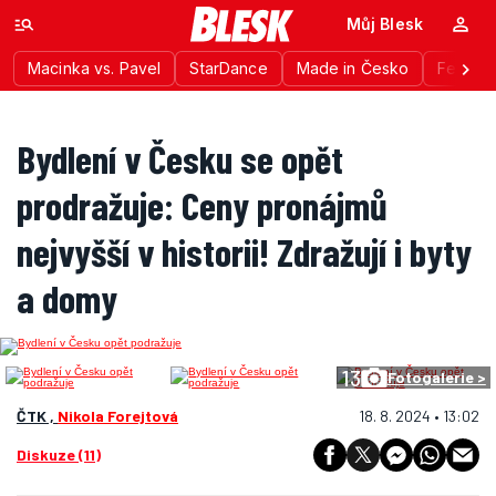
Můj Blesk
Macinka vs. Pavel
StarDance
Made in Česko
Festiva
Bydlení v Česku se opět
prodražuje: Ceny pronájmů
nejvyšší v historii! Zdražují i byty
a domy
13
Fotogalerie >
ČTK ,
Nikola Forejtová
18. 8. 2024 • 13:02
Diskuze (11)