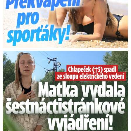
Smrtelný pád chlapce: Matka vydala vyjádření na 16 stran