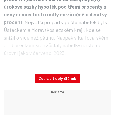
úrokové sazby hypoték pod třemi procenty a
ceny nemovitostí rostly meziročně o desítky
procent.
Největší propad v počtu nabídek byl v
Ústeckém a Moravskoslezském kraji, kde se
snížil o více než pětinu. Naopak v Karlovarském
a Libereckém kraji zůstaly nabídky na stejné
úrovni jako v červenci 2023.
Stoupá i cena domů
Zobrazit celý článek
Podobně jako u bytů tomu bylo také u cen
rodinných domů. Sice za poslední tři měsíce
zdražily, ale v meziročním srovnání jejich ceny
klesly o více než čtyři procenta.
Oproti