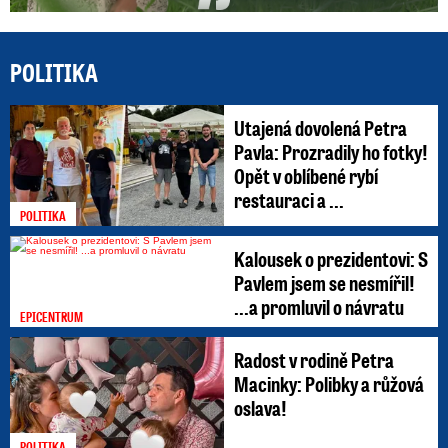
POLITIKA
Utajená dovolená Petra
Pavla: Prozradily ho fotky!
Opět v oblíbené rybí
restauraci a ...
POLITIKA
Kalousek o prezidentovi: S
Pavlem jsem se nesmířil!
...a promluvil o návratu
EPICENTRUM
Radost v rodině Petra
Macinky: Polibky a růžová
oslava!
POLITIKA