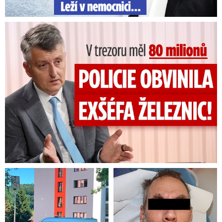
V trezoru měl 80 milionů: Policie obvinila exšéfa železnic!