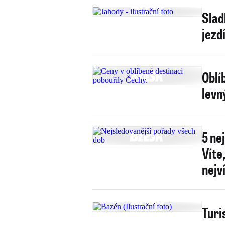
Slad
jezd
Oblí
levn
5 ne
Víte
nejv
Turi