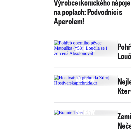
Výrobce ikonického nápoje 
na poplach: Podvodníci s
Aperolem!
Pohř
Louč
Nejl
Kter
Zemř
Neče