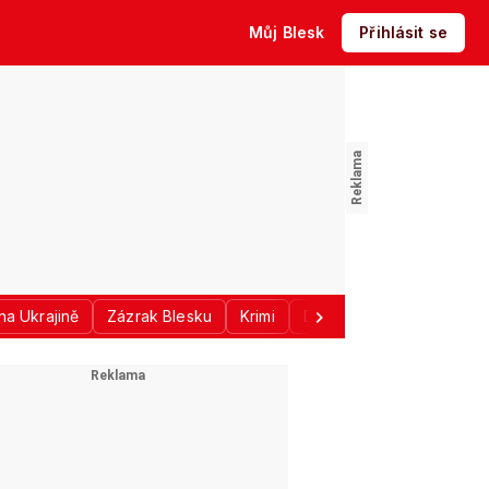
Můj Blesk
Přihlásit se
na Ukrajině
Zázrak Blesku
Krimi
Donald Trump
Sport