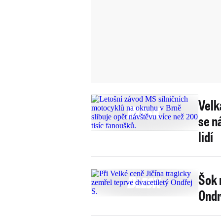
Velk
se n
lidí
Šok 
Ondr