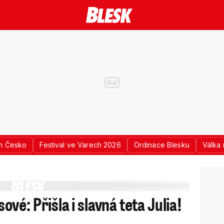
n Česko
Festival ve Varech 2026
Ordinace Blesku
Válka 
é: Přišla i slavná teta Julia!