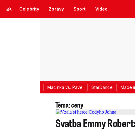
Celebrity
Zprávy
Sport
Video
Macinka vs. Pavel
StarDance
Made i
Téma: ceny
Svatba Emmy Robertsov