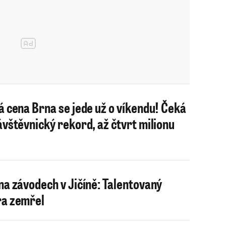
á cena Brna se jede už o víkendu! Čeká
ávštěvnický rekord, až čtvrt milionu
na závodech v Jičíně: Talentovaný
a zemřel