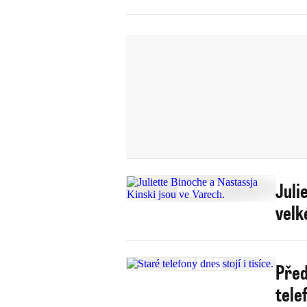
Juli
velk
Před
tele