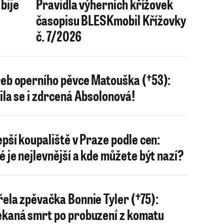
bije
Pravidla výherních křížovek
časopisu BLESKmobil Křížovky
č. 7/2026
eb operního pěvce Matouška (†53):
ila se i zdrcená Absolonová!
epší koupaliště v Praze podle cen:
é je nejlevnější a kde můžete být nazí?
ela zpěvačka Bonnie Tyler (†75):
kaná smrt po probuzení z komatu