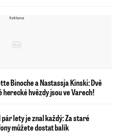
ette Binoche a Nastassja Kinski: Dvě
é herecké hvězdy jsou ve Varech!
 pár lety je znal každý: Za staré
fony můžete dostat balík