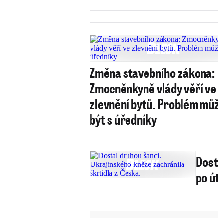
Změna stavebního zákona:
Zmocněnkyně vlády věří ve
zlevnění bytů. Problém mů
být s úředníky
Dost
po ú