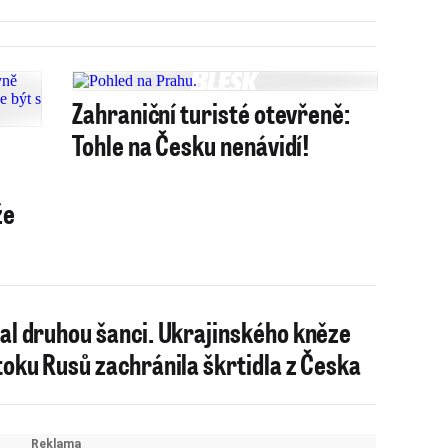
Zahraniční turisté otevřeně:
Tohle na Česku nenávidí!
že
al druhou šanci. Ukrajinského kněze
toku Rusů zachránila škrtidla z Česka