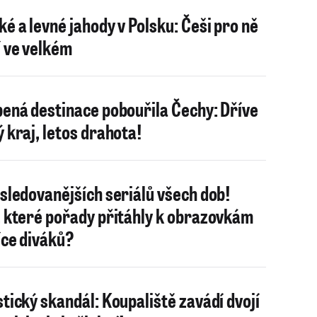
ké a levné jahody v Polsku: Češi pro ně
í ve velkém
bená destinace pobouřila Čechy: Dříve
ý kraj, letos drahota!
jsledovanějších seriálů všech dob!
, které pořady přitáhly k obrazovkám
íce diváků?
stický skandál: Koupaliště zavádí dvojí