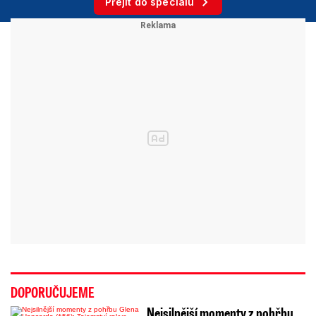
Přejít do speciálu
DOPORUČUJEME
Nejsilnější momenty z pohřbu