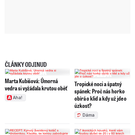
ČLÁNKY ODJINUD
Marta Kubišová: Úmorná
Tropické noci a špatný
vedra si vyžádala krutou oběť
spánek: Proč nás horko
obírá o klid a kdy už jde o
Aha!
úzkost?
Dáma