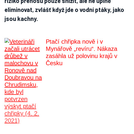
riziko přenosu pouze snížit, ale ne úplně
eliminovat, zvlášť když jde o vodní ptáky, jako
jsou kachny.
Ptačí chřipka nově i v
Mynářově „revíru“. Nákaza
zasáhla už polovinu krajů v
Česku