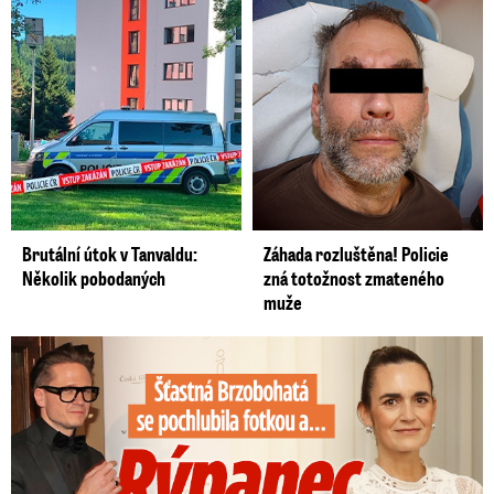
Brutální útok v Tanvaldu:
Záhada rozluštěna! Policie
Několik pobodaných
zná totožnost zmateného
muže
Šťastná Brzobohatá se pochlubila fotkou: Rýpanec od Ondřeje