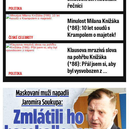
řečníci
POLITIKA
Minulost Milana Knížáka
(†86): 10 let soudů s
Krampolem o majetek!
ČESKÉ CELEBRITY
Klausova mrazivá slova
na pohřbu Knížáka
(†86): Přál jsem si, aby
byl vysvobozen z ...
POLITIKA
Maskovaní muži napadli Jaromíra Soukupa: Krvavá nakládačka