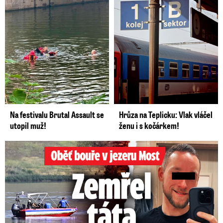
Na festivalu Brutal Assault se
Hrůza na Teplicku: Vlak vláčel
utopil muž!
ženu i s kočárkem!
Oběť bouře v jezeru Most: Zemřel táta Dominik (†28)