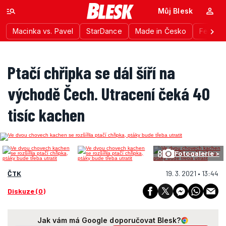
Můj Blesk
Macinka vs. Pavel
StarDance
Made in Česko
Festiva
Ptačí chřipka se dál šíří na
východě Čech. Utracení čeká 40
tisíc kachen
8
Fotogalerie >
ČTK
19. 3. 2021 • 13:44
Diskuze (0)
Jak vám má Google doporučovat Blesk?