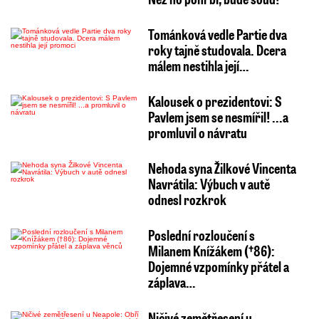
Tománková vedle Partie dva
roky tajně studovala. Dcera
málem nestihla její…
Kalousek o prezidentovi: S
Pavlem jsem se nesmířil! ...a
promluvil o návratu
Nehoda syna Žilkové Vincenta
Navrátila: Výbuch v autě
odnesl rozkrok
Poslední rozloučení s
Milanem Knížákem (†86):
Dojemné vzpomínky přátel a
záplava…
Ničivé zemětřesení u