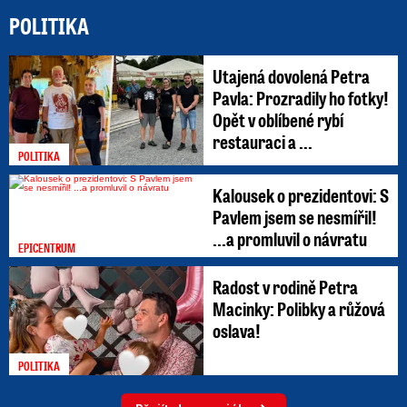
POLITIKA
Utajená dovolená Petra
Pavla: Prozradily ho fotky!
Opět v oblíbené rybí
restauraci a ...
POLITIKA
Kalousek o prezidentovi: S
Pavlem jsem se nesmířil!
...a promluvil o návratu
EPICENTRUM
Radost v rodině Petra
Macinky: Polibky a růžová
oslava!
POLITIKA