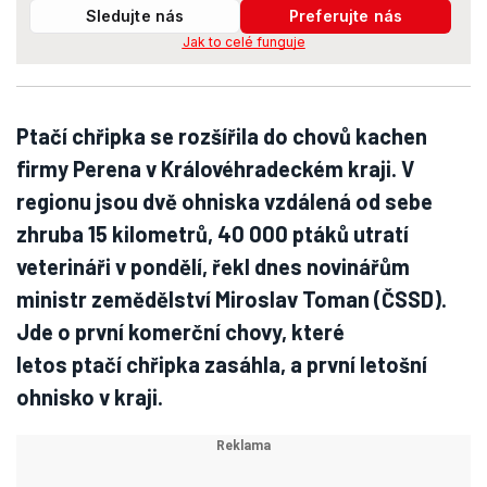
Sledujte nás
Preferujte nás
Jak to celé funguje
Ptačí chřipka se rozšířila do chovů kachen
firmy Perena v Královéhradeckém kraji. V
regionu jsou dvě ohniska vzdálená od sebe
zhruba 15 kilometrů, 40 000 ptáků utratí
veterináři v pondělí, řekl dnes novinářům
ministr zemědělství Miroslav Toman (ČSSD).
Jde o první komerční chovy, které
letos ptačí chřipka zasáhla, a první letošní
ohnisko v kraji.