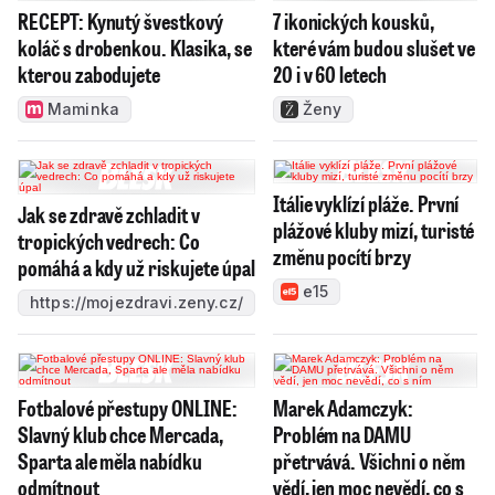
RECEPT: Kynutý švestkový
7 ikonických kousků,
koláč s drobenkou. Klasika, se
které vám budou slušet ve
kterou zabodujete
20 i v 60 letech
Maminka
Ženy
Itálie vyklízí pláže. První
Jak se zdravě zchladit v
plážové kluby mizí, turisté
tropických vedrech: Co
změnu pocítí brzy
pomáhá a kdy už riskujete úpal
e15
https://mojezdravi.zeny.cz/
Fotbalové přestupy ONLINE:
Marek Adamczyk:
Slavný klub chce Mercada,
Problém na DAMU
Sparta ale měla nabídku
přetrvává. Všichni o něm
odmítnout
vědí, jen moc nevědí, co s