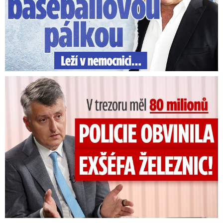
V trezoru měl 80 milionů: Policie obvinila exšéfa železnic!