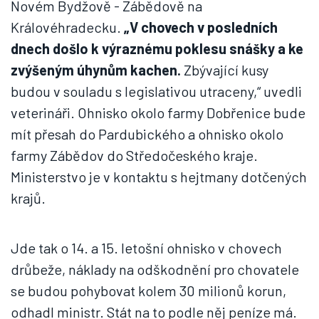
Novém Bydžově - Zábědově na
Královéhradecku.
„V chovech v posledních
dnech došlo k výraznému poklesu snášky a ke
zvýšeným úhynům kachen.
Zbývající kusy
budou v souladu s legislativou utraceny,“ uvedli
veterináři. Ohnisko okolo farmy Dobřenice bude
mít přesah do Pardubického a ohnisko okolo
farmy Zábědov do Středočeského kraje.
Ministerstvo je v kontaktu s hejtmany dotčených
krajů.
Jde tak o 14. a 15. letošní ohnisko v chovech
drůbeže, náklady na odškodnění pro chovatele
se budou pohybovat kolem 30 milionů korun,
odhadl ministr. Stát na to podle něj peníze má.