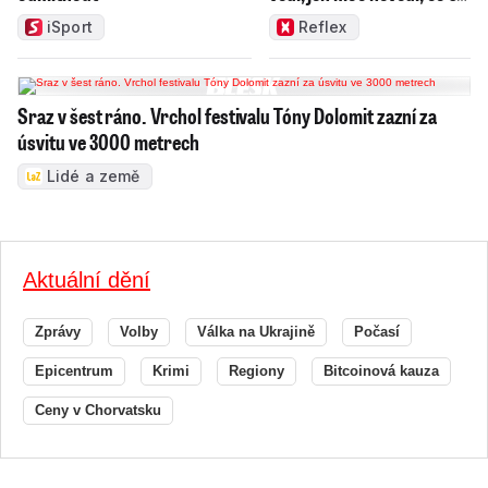
ním
iSport
Reflex
Sraz v šest ráno. Vrchol festivalu Tóny Dolomit zazní za
úsvitu ve 3000 metrech
Lidé a země
Aktuální dění
Zprávy
Volby
Válka na Ukrajině
Počasí
Epicentrum
Krimi
Regiony
Bitcoinová kauza
Ceny v Chorvatsku