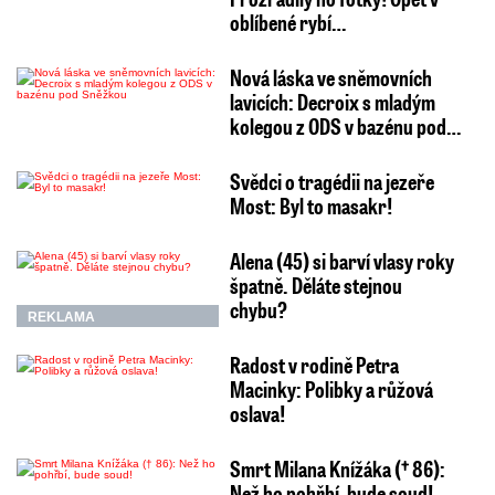
oblíbené rybí…
Nová láska ve sněmovních
lavicích: Decroix s mladým
kolegou z ODS v bazénu pod…
Svědci o tragédii na jezeře
Most: Byl to masakr!
Alena (45) si barví vlasy roky
špatně. Děláte stejnou
chybu?
REKLAMA
Radost v rodině Petra
Macinky: Polibky a růžová
oslava!
Smrt Milana Knížáka († 86):
Než ho pohřbí, bude soud!