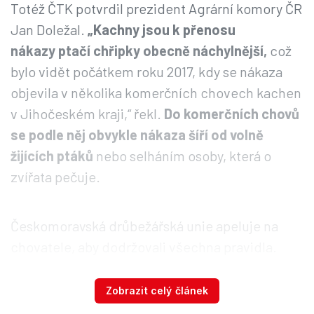
Totéž ČTK potvrdil prezident Agrární komory ČR
Jan Doležal.
„Kachny jsou k přenosu
nákazy ptačí chřipky obecně náchylnější,
což
bylo vidět počátkem roku 2017, kdy se nákaza
objevila v několika komerčních chovech kachen
v Jihočeském kraji,“ řekl.
Do komerčních chovů
se podle něj obvykle nákaza šíří od volně
žijících ptáků
nebo selháním osoby, která o
zvířata pečuje.
Českomoravská drůbežářská unie apeluje na
chovatele, aby dodržovali všechna pravidla.
„Obrovské ekonomické dopady mohou
zaznamenat podniky exportující násadová vejce
Zobrazit celý článek
do Ruské federace. Problém i je, že se jedná o