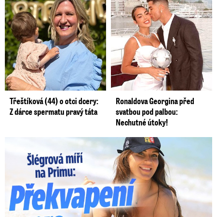
Třeštíková (44) o otci dcery:
Ronaldova Georgina před
Z dárce spermatu pravý táta
svatbou pod palbou:
Nechutné útoky!
Lucie Šlégrová míří na Primu. Překvapení pro sporťáky!