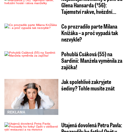
Glena Hansarda (†56):
Tajemství rakve, hvězdní…
Co prozradilo parte Milana
Knížáka – a proč vypadá tak
nezvykle?
Pohublá Csáková (55) na
Sardinii: Manžela vyměnila za
zajíčka!
Jak spolehlivě zakryjete
šediny? Tohle musíte znát
REKLAMA
Utajená dovolená Petra Pavla:
Prozradily ho fotky! Opět v