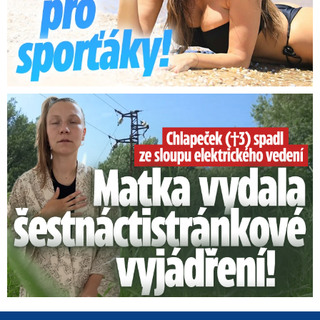
Smrtelný pád chlapce: Matka vydala vyjádření na 16 stran