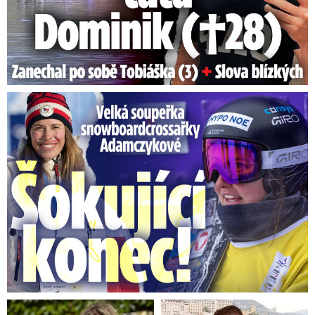
Velká soupeřka Adamczykové: Šokující konec!