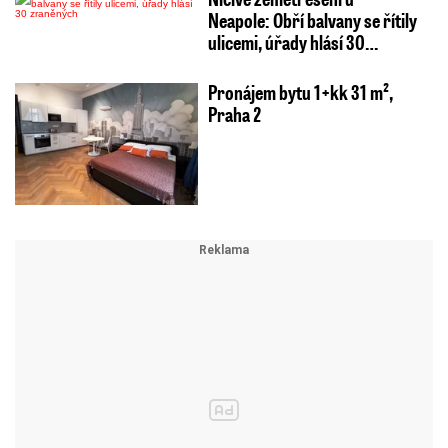
Neapole: Obří balvany se řítily
ulicemi, úřady hlásí 30…
Pronájem bytu 1+kk 31 m²,
Praha 2