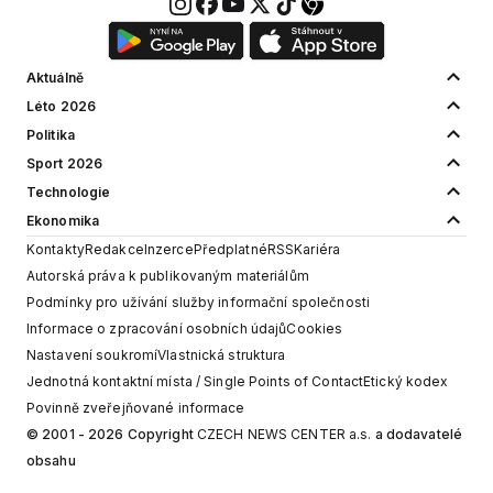
Aktuálně
Léto 2026
Politika
Sport 2026
Technologie
Ekonomika
Kontakty
Redakce
Inzerce
Předplatné
RSS
Kariéra
Autorská práva k publikovaným materiálům
Podmínky pro užívání služby informační společnosti
Informace o zpracování osobních údajů
Cookies
Nastavení soukromí
Vlastnická struktura
Jednotná kontaktní místa / Single Points of Contact
Etický kodex
Povinně zveřejňované informace
© 2001 - 2026 Copyright
CZECH NEWS CENTER a.s.
a dodavatelé
obsahu