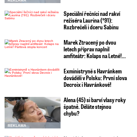
REKLAMA
Speciální řečníci nad rakví
režiséra Laurina (†91):
Rozbrečeli i dceru Sabinu
Marek Ztracený po dvou
letech příprav naplnil
amfiteátr: Kolaps na Letné!…
Exministryně s Havránkem
dováděli v Polsku: První slova
Decroix i Havránkové!
Alena (45) si barví vlasy roky
špatně. Děláte stejnou
chybu?
REKLAMA