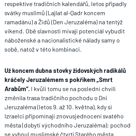
respektive tradičních kalendářů, letos připadly
svátky muslimů (Lajlat al-Qadr koncem
ramadánu) a Židů (Den Jeruzaléma) na tentýž
víkend. Obě slavnosti mívají potenciál vybudit
náboženské a nacionalistické nálady samy o
sobě, natož v této kombinaci.
Už koncem dubna stovky židovských radikálů
kráčely Jeruzalémem s pokřikem „Smrt
Arabům“.
I kvůli tomu se na poslední chvíli
změnila trasa tradičního pochodu o Dni
Jeruzaléma (letos 9. až 10. května), kdy si
Izraelci připomínají znovusjednocení svatého
města (dobytí východního Jeruzaléma); pochod
se vyhnul muslimské čtvrti Starého města.