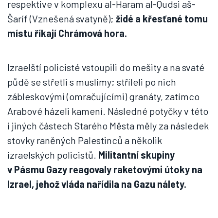
respektive v komplexu al-Haram al-Qudsi aš-
Šaríf (Vznešená svatyně);
židé a křesťané tomu
místu říkají Chrámová hora.
Izraelští policisté vstoupili do mešity a na svaté
půdě se střetli s muslimy; stříleli po nich
zábleskovými (omračujícími) granáty, zatímco
Arabové házeli kamení. Následné potyčky v této
i jiných částech Starého Města měly za následek
stovky raněných Palestinců a několik
izraelských policistů.
Militantní skupiny
v Pásmu Gazy reagovaly raketovými útoky na
Izrael, jehož vláda nařídila na Gazu nálety.