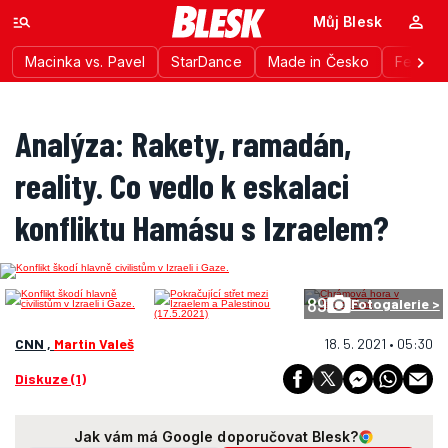
Můj Blesk
Macinka vs. Pavel
StarDance
Made in Česko
Festiva
Analýza: Rakety, ramadán,
reality. Co vedlo k eskalaci
konfliktu Hamásu s Izraelem?
89
Fotogalerie >
CNN ,
Martin Valeš
18. 5. 2021 • 05:30
Diskuze (1)
Jak vám má Google doporučovat Blesk?