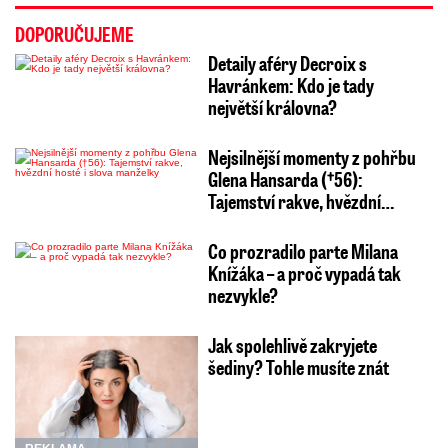
DOPORUČUJEME
Detaily aféry Decroix s
Havránkem: Kdo je tady
největší královna?
Nejsilnější momenty z pohřbu
Glena Hansarda (†56):
Tajemství rakve, hvězdní…
Co prozradilo parte Milana
Knížáka – a proč vypadá tak
nezvykle?
Jak spolehlivě zakryjete
šediny? Tohle musíte znát