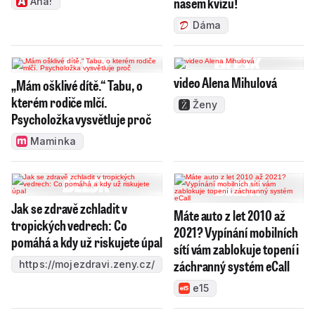
našem kvízu!
Aha!
Dáma
video Alena Mihulová
„Mám ošklivé dítě.“ Tabu, o
kterém rodiče mlčí.
Ženy
Psycholožka vysvětluje proč
Maminka
Jak se zdravě zchladit v
Máte auto z let 2010 až
tropických vedrech: Co
2021? Vypínání mobilních
pomáhá a kdy už riskujete úpal
sítí vám zablokuje topení i
záchranný systém eCall
https://mojezdravi.zeny.cz/
e15