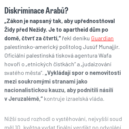
Diskriminace Arabů?
„Zákon je napsaný tak, aby upřednostňoval
Židy před Nežidy. Je to apartheid dům po
domě, čtvrť za čtvrtí,“
řekl deníku
Guardian
palestinsko-americký politolog Jusúf Munajjir.
Oficiální palestinská tisková agentura Wafa
hovoří o „etnických čistkách“ a „judaizování
svatého města“.
„Vykládají spor o nemovitosti
mezi soukromými stranami jako
nacionalistickou kauzu, aby podnítili násilí
v Jeruzalémě,“
kontruje izraelská vláda.
Nižší soud rozhodl o vystěhování, nejvyšší soud
měl 10. května vydat finální verdikt po odvolání.