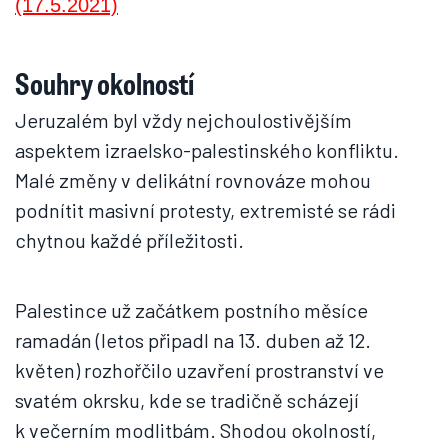
Souhry okolností
Jeruzalém byl vždy nejchoulostivějším
aspektem izraelsko-palestinského konfliktu.
Malé změny v delikátní rovnováze mohou
podnítit masivní protesty, extremisté se rádi
chytnou každé příležitosti.
Palestince už začátkem postního měsíce
ramadán (letos připadl na 13. duben až 12.
květen) rozhořčilo uzavření prostranství ve
svatém okrsku, kde se tradičně scházejí
k večerním modlitbám. Shodou okolností,