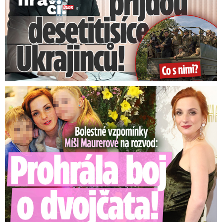
později Druhý chrám – z toho dnes zbývá jen
Zeď nářků.
Dvě desetiletí po vyhlášení státu Izrael (Arabové
svůj stát vedle naopak nezaložili) byl Jeruzalém
rozdělený, východní část ovládalo Jordánsko a
Bolestné vzpomínky Míši Maurerové: Prohrála boj o dvojčata!
obvykle se počítá, že má být hlavním městem
samostatné Palestiny. V Šestidenní válce
v červnu 1967 Izrael tuto část města na
arabských nepřátelích dobyl, spolu se Západním
břehem Jordánu, Golanskými výšinami a
Sinajským poloostrovem. Sinaj jedinou Izrael
vrátil, když roku 1979 uzavřel s Egyptem mír.
Východní Jeruzalém a Golany jsou plně pod