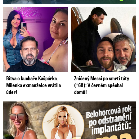
Izraelský velvyslanec v ČR Daniel Meron
Zdroj: Martin Valeš, Jan Jedlička
Bitva o kuchaře Kašpárka.
Zničený Messi po smrti táty
Milenka exmanželce vrátila
(†68): V černém spěchal
úder!
domů!
Belohorcová rok po odstranění implantátů: Konečně sama sebou