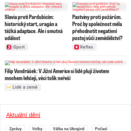
Slavia proti Pardubicím:
Pastviny proti požárům.
historický start, uragán a
Proč by společnost měla
těžká adaptace. Ale i smutná
přehodnotit negativní
událost
postoj vůči zemědělství?
iSport
Reflex
Filip Vondrášek: V Jižní Americe si lidé plují životem
mnohem lehčeji, věci tolik neřeší
Lidé a země
Aktuální dění
Zprávy
Volby
Válka na Ukrajině
Počasí