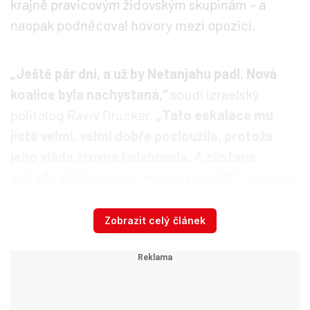
krajně pravicovým židovským skupinám – a
naopak podněcoval hovory mezi opozicí.
„Ještě pár dní, a už by Netanjahu padl. Nová
koalice byla nachystaná,“
soudí izraelský
politolog Raviv Drucker.
„Tato eskalace mu
jistě velmi, velmi dobře posloužila, protože
jeho vláda zrovna kolabovala. A zůstane
v úřadě další měsíce, možná i pár let,“
cituje ho
Guardian.
Zobrazit celý článek
Palestinská situace není o nic lepší.
Samospráva pod vedením Mahmúda Abbáse
naopak v dubnu odložila první demokratické
volby po patnácti letech.
Zatímco Abbásův