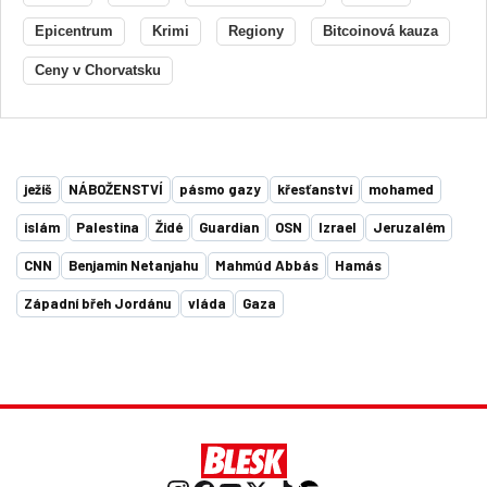
Epicentrum
Krimi
Regiony
Bitcoinová kauza
Ceny v Chorvatsku
ježíš
NÁBOŽENSTVÍ
pásmo gazy
křesťanství
mohamed
islám
Palestina
Židé
Guardian
OSN
Izrael
Jeruzalém
CNN
Benjamin Netanjahu
Mahmúd Abbás
Hamás
Západní břeh Jordánu
vláda
Gaza