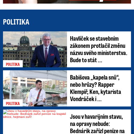
POLITIKA
Havlíček se stavebním
zákonem protlačil změnu
názvu svého ministerstva.
Bude to stát ...
POLITIKA
Babišova „kapela snů“,
nebo hrůzy? Rapper
Klempíř, Ken, kytarista
Vondráček i ...
POLITIKA
Jsou v havarijním stavu,
na opravy nebude:
Bednárik zařízl peníze na