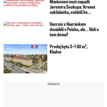
Maskovaní muži napadli
Jaromíra Soukupa: Krvavá
nakládačka, zmlátili ho…
Decroix s Havránkem
dováděli v Polsku, ale… Vědí o
tom doma?
Prodej bytu 3+1 60 m²,
Kladno