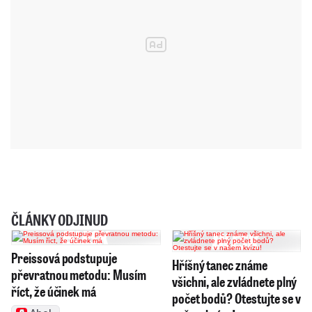
ČLÁNKY ODJINUD
Preissová podstupuje
Hříšný tanec známe
převratnou metodu: Musím
všichni, ale zvládnete plný
říct, že účinek má
počet bodů? Otestujte se v