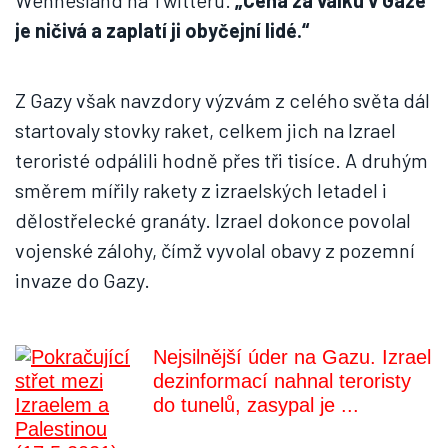
Wennesland na Twitteru.
„Cena za válku v Gaze
je ničivá a zaplatí ji obyčejní lidé.“
Z Gazy však navzdory výzvám z celého světa dál
startovaly stovky raket, celkem jich na Izrael
teroristé odpálili hodně přes tři tisíce. A druhým
směrem mířily rakety z izraelských letadel i
dělostřelecké granáty. Izrael dokonce povolal
vojenské zálohy, čímž vyvolal obavy z pozemní
invaze do Gazy.
Nejsilnější úder na Gazu. Izrael
dezinformací nahnal teroristy
do tunelů, zasypal je ...