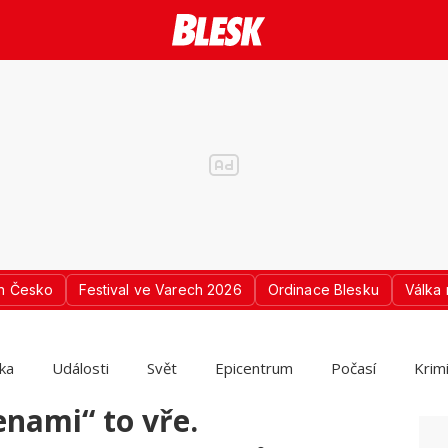
n Česko
Festival ve Varech 2026
Ordinace Blesku
Válka 
ika
Události
Svět
Epicentrum
Počasí
Krim
nami“ to vře.