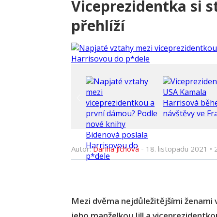
Viceprezidentka si st
přehlíží
Autor:
Darina Jíchová
-
18. listopadu 2021
•
Mezi dvěma nejdůležitějšími ženami 
jeho manželkou Jill a viceprezidentk