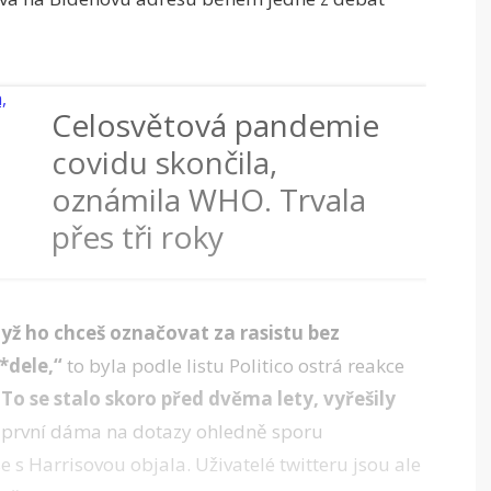
Celosvětová pandemie
covidu skončila,
oznámila WHO. Trvala
přes tři roky
dyž ho chceš označovat za rasistu bez
*dele,“
to byla podle listu Politico ostrá reakce
„To se stalo skoro před dvěma lety, vyřešily
 první dáma na dotazy ohledně sporu
 s Harrisovou objala. Uživatelé twitteru jsou ale