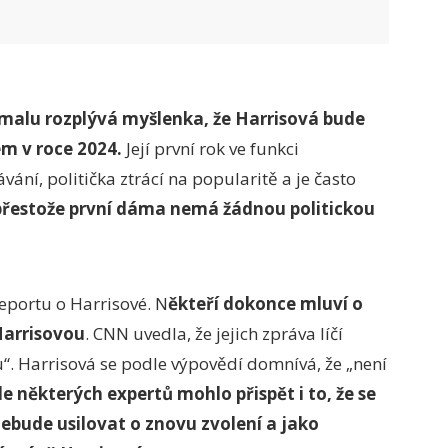
omalu rozplývá myšlenka, že Harrisová bude
 v roce 2024.
Její první rok ve funkci
vání, politička ztrácí na popularitě a je často
přestože první dáma nemá žádnou politickou
reportu o Harrisové. N
ěkteří dokonce mluví o
Harrisovou
. CNN uvedla, že jejich zpráva líčí
“. Harrisová se podle výpovědí domnívá, že „není
e některých expertů mohlo přispět i to, že se
nebude usilovat o znovu zvolení a jako