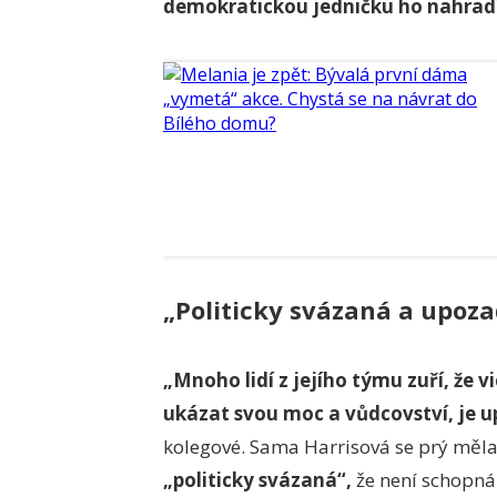
demokratickou jedničku ho nahradí
„Politicky svázaná a upoz
„Mnoho lidí z jejího týmu zuří, že v
ukázat svou moc a vůdcovství, je 
kolegové. Sama Harrisová se prý měla n
„politicky svázaná“,
že není schopná 