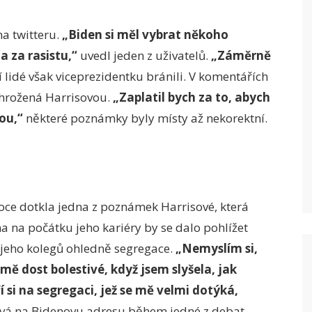
a twitteru.
„Biden si měl vybrat někoho
a za rasistu,“
uvedl jeden z uživatelů.
„Záměrně
 lidé však viceprezidentku bránili. V komentářích
 ohrožená Harrisovou.
„Zaplatil bych za to, abych
ou,“
některé poznámky byly místy až nekorektní.
boce dotkla jedna z poznámek Harrisové, která
a na počátku jeho kariéry by se dalo pohlížet
 jeho kolegů ohledně segregace.
„Nemyslím si,
o mě dost bolestivé, když jsem slyšela, jak
 si na segregaci, jež se mě velmi dotýká,
ová na Bidenovu adresu během jedné z debat