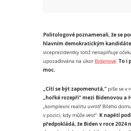
Politologové poznamenali, že se p
hlavním demokratickým kandidátem
viceprezidentky totiž nenaplňuje očeká
upozaďována na úkor
Bidenové
.
To i 
moc.
„Cítí se být zapomenutá,“
píše se v 
„hořké rozepři“ mezi Bidenovou a 
„komplexní realitu uvnitř Bílého domu
v pozici, kdy může vést“.
K napětí podl
předpokládá, že Biden v roce 2024 