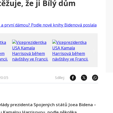
ěžuje, že ji Bílý dům
20:05
Sdílej:
vlády prezidenta Spojených států Joea Bidena –
ou Kamalou Harrisovou, podle několika