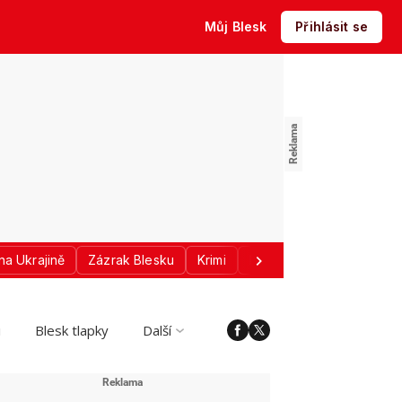
Můj Blesk
Přihlásit se
na Ukrajině
Zázrak Blesku
Krimi
Donald Trump
Sport
i
Blesk tlapky
Další