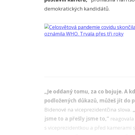
demokratických kandidátů.
„Je oddaný tomu, za co bojuje. A k
podložených důkazů, můžeš jít do p
Bidenové na viceprezidentčina slova.
jsme to a přešly jsme to,“
reagovala
s viceprezidentkou a před kamerami se