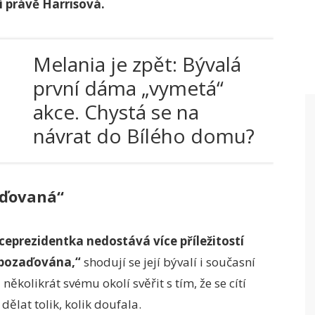
 právě Harrisová.
Melania je zpět: Bývalá
první dáma „vymetá“
akce. Chystá se na
návrat do Bílého domu?
aďovaná“
iceprezidentka nedostává více příležitostí
upozaďována,“
shodují se její bývalí i současní
ěkolikrát svému okolí svěřit s tím, že se cítí
dělat tolik, kolik doufala.