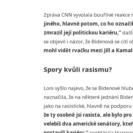
Zpráva CNN vyvolala bouřlivé reakce n
jiného, hlavně potom, co ho označil
zmrazil její politickou kariéru,“
další
se objevil i názor, že Bidenová se cítí
mohl vidět rvačku mezi Jill a Kamal
Spory kvůli rasismu?
Loni vyšlo najevo, že se Bidenové hlu
naznačila, že na některé jednání Biden
jako na rasistické, hlavně na podporu
že ty osobně jsi rasista, ale bylo pr
velebíš dva americké senátory, kteří
postavili kariéru,“
prohlásila Harris