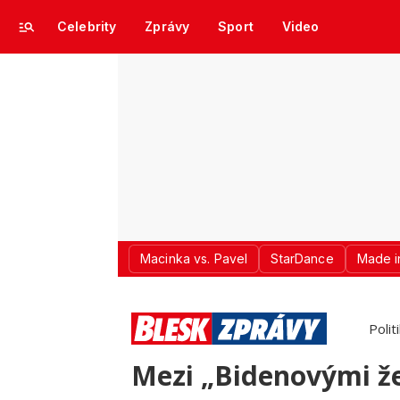
Celebrity
Zprávy
Sport
Video
Macinka vs. Pavel
StarDance
Made i
Polit
Mezi „Bidenovými že