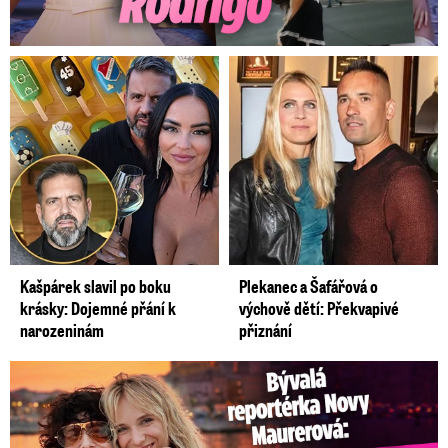
Kašpárek slavil po boku
Plekanec a Šafářová o
krásky: Dojemné přání k
výchově dětí: Překvapivé
narozeninám
přiznání
Bývalá reportérka Novy Maurerová: Neustálý boj o lásku s ...