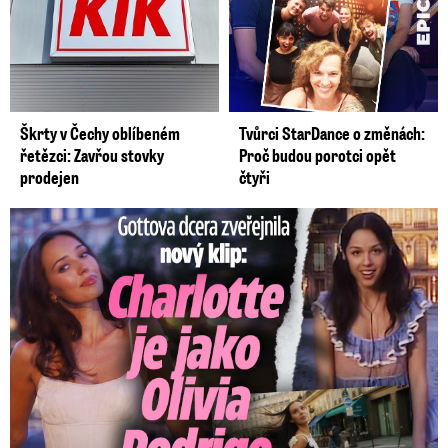
Škrty v Čechy oblíbeném
Tvůrci StarDance o změnách:
řetězci: Zavřou stovky
Proč budou porotci opět
prodejen
čtyři
Gottova dcera zveřejnila nový klip: Je jako Olivie Rodrigo!