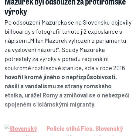
Mazurek byl odsouzen za protiromské
výroky
Po odsouzení Mazureka se na Slovensku objevily
billboardy s fotografií tohoto již exposlance s
nápisem „Milan Mazurek vyhozen z parlamentu
za vyslovení názoru!“. Soudy Mazureka
potrestaly za výroky v pořadu regionální
soukromé rozhlasové stanice, kde v roce 2016
hovořil kromě jiného o nepřizpůsobivosti,
násilí a vandalismu ze strany romského
etnika, urážel Romy a zmiňoval se o nebezpečí
spojeném s islámskými migranty.
Policie stíhá Fica. Slovenský