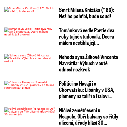
Smrt Milana Knížáka († 86):
Než ho pohřbí, bude soud!
Tománková vedle Partie dva
roky tajně studovala. Dcera
málem nestihla její…
Nehoda syna Žilkové Vincenta
Navrátila: Výbuch v autě
odnesl rozkrok
Politici na Havaji i v
Chorvatsku: Líbánky v USA,
plameny na talíři a Fialovi…
Ničivé zemětřesení u
Neapole: Obří balvany se řítily
ulicemi, úřady hlásí 30…