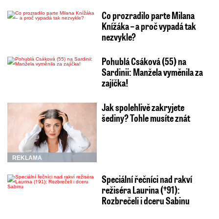
Co prozradilo parte Milana
Knížáka – a proč vypadá tak
nezvykle?
Pohublá Csáková (55) na
Sardinii: Manžela vyměnila za
zajíčka!
Jak spolehlivě zakryjete
šediny? Tohle musíte znát
REKLAMA
Speciální řečníci nad rakví
režiséra Laurina (†91):
Rozbrečeli i dceru Sabinu