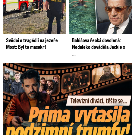
Svědci o tragédii na jezeře
Babišova řecká dovolená:
Most: Byl to masakr!
Nedaleko dováděla Jackie s
...
Prima vytasila podzimní trumfy! Další Zrádci a žhavé novinky