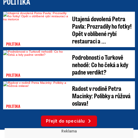
POLITIKA
Utajená dovolená Petra
Pavla: Prozradily ho fotky!
Opět v oblíbené rybí
restauraci a ...
POLITIKA
Podrobnosti o Turkově
nehodě: Co ho čeká a kdy
padne verdikt?
POLITIKA
Radost v rodině Petra
Macinky: Polibky a růžová
oslava!
POLITIKA
Přejít do speciálu