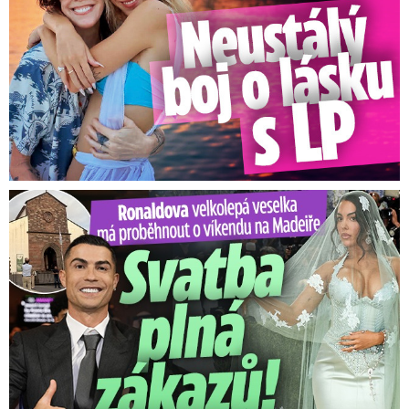
Ronaldova velkolepá veselka na Madeiře: Svatba plná zákazů!