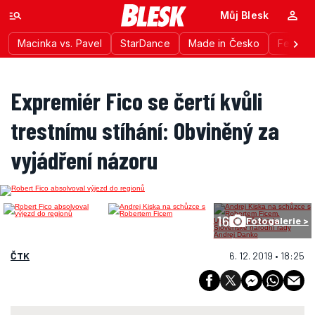
Můj Blesk
Macinka vs. Pavel
StarDance
Made in Česko
Festiva
Expremiér Fico se čertí kvůli
trestnímu stíhání: Obviněný za
vyjádření názoru
16
Fotogalerie >
ČTK
6. 12. 2019 • 18:25