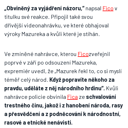
„Obviněný za vyjádření názoru,“
napsal
Fico
v
titulku své reakce. Připojil také svou
dřívější videonahrávku, ve které obhajoval
výroky Mazureka a kvůli které je stíhán.
Ve zmíněné nahrávce, kterou
Fico
zveřejnil
poprvé v září po odsouzení Mazureka,
expremiér uvedl, že „Mazurek řekl to, co si myslí
téměř celý národ.
Když popravíte někoho za
pravdu, uděláte z něj národního hrdinu“.
Kvůli
nahrávce policie obvinila
Fica
ze
schvalování
trestného činu, jakož i z hanobení národa, rasy
a přesvědčení a z podněcování k národnostní,
rasové a etnické nenávisti.