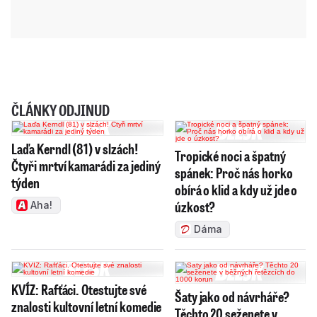
ČLÁNKY ODJINUD
Laďa Kerndl (81) v slzách!
Tropické noci a špatný
Čtyři mrtví kamarádi za jediný
spánek: Proč nás horko
týden
obírá o klid a kdy už jde o
úzkost?
Aha!
Dáma
KVÍZ: Rafťáci. Otestujte své
Šaty jako od návrháře?
znalosti kultovní letní komedie
Těchto 20 seženete v