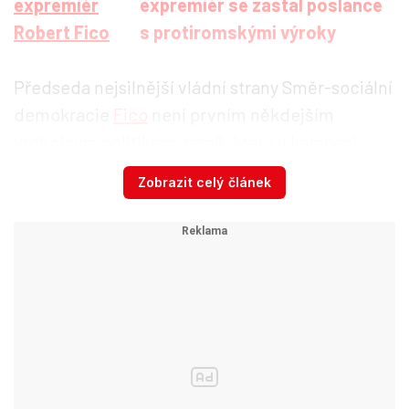
expremiér se zastal poslance
s protiromskými výroky
Předseda nejsilnější vládní strany Směr-sociální
demokracie
Fico
není prvním někdejším
vrcholným politikem země, který v kampani
před únorovými parlamentními volbami čelí
Zobrazit celý článek
stíhání.
Tento týden vyšetřovatel obvinil
exprezidenta
Andreje Kisku
v souvislosti s
daňovým deliktem jeho rodinné firmy KTAG,
jejíž jednatelem byl Kiska před zvolením hlavou
státu v roce 2014.
Nyní je
Kiska
předsedou
nové strany Za lidi, jež je na Slovensku po
Směru-SD druhou nejpopulárnější stranou.