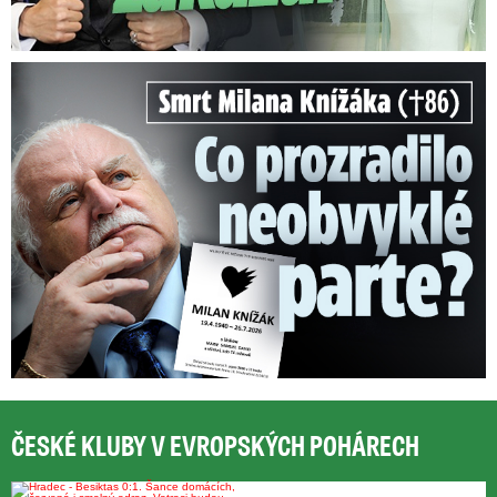
Smrt Milana Knížáka (†86): Co prozradilo neobvyklé parte?
ČESKÉ KLUBY V EVROPSKÝCH POHÁRECH