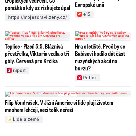
tropických vedrech: Co
Evropské unii
pomáhá a kdy už riskujete úpal
e15
https://mojezdravi.zeny.cz/
Teplice - Plzeň 5:5. Bláznivá
Hra o letiště. Proč by se
přestřelka, Viktoria vedla o tři
Babišovi hodilo dát část
góly. Červená pro Krčíka
ruzyňských akcií na
burzu?
iSport
Reflex
Filip Vondrášek: V Jižní Americe si lidé plují životem
mnohem lehčeji, věci tolik neřeší
Lidé a země