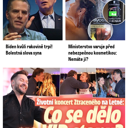
zvyšování věku odchodu do důchodu.
Biden kvůli rakovině trpí!
Ministerstvo varuje před
Bolestná slova syna
nebezpečnou kosmetikou:
Nemáte ji?
Koncert Ztraceného na Letné: Jágr přišel s Dominikou, ale...