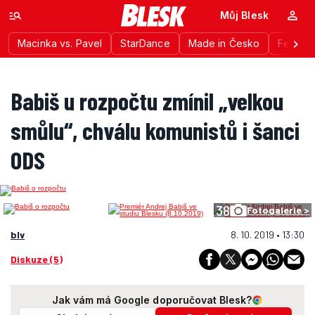
Můj Blesk
Macinka vs. Pavel
StarDance
Made in Česko
Festiva
Babiš u rozpočtu zmínil „velkou
smůlu“, chválu komunistů i šanci
ODS
38
Fotogalerie >
blv
8. 10. 2019 • 13:30
Diskuze (5)
Jak vám má Google doporučovat Blesk?