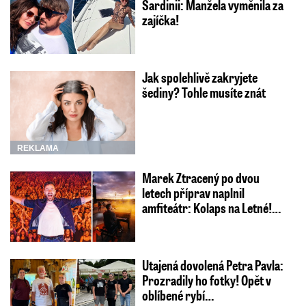
Sardinii: Manžela vyměnila za
zajíčka!
Jak spolehlivě zakryjete
šediny? Tohle musíte znát
REKLAMA
Marek Ztracený po dvou
letech příprav naplnil
amfiteátr: Kolaps na Letné!…
Utajená dovolená Petra Pavla:
Prozradily ho fotky! Opět v
oblíbené rybí…