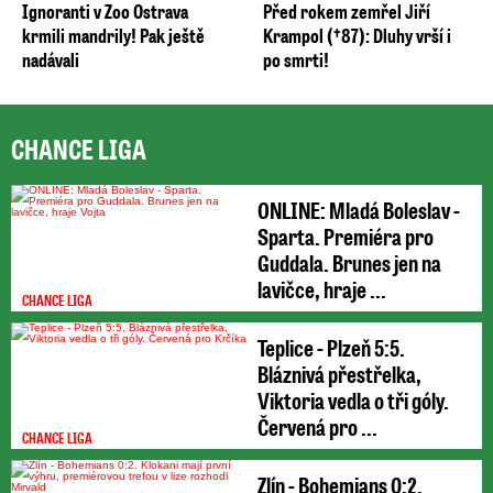
Ignoranti v Zoo Ostrava
Před rokem zemřel Jiří
krmili mandrily! Pak ještě
Krampol (†87): Dluhy vrší i
nadávali
po smrti!
CHANCE LIGA
ONLINE: Mladá Boleslav -
Sparta. Premiéra pro
Guddala. Brunes jen na
lavičce, hraje ...
CHANCE LIGA
Teplice - Plzeň 5:5.
Bláznivá přestřelka,
Viktoria vedla o tři góly.
Červená pro ...
CHANCE LIGA
Zlín - Bohemians 0:2.