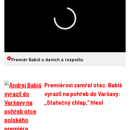
Premiér Babiš o daních a rozpočtu
Premiérovi zemřel otec. Babiš
vyrazil na pohřeb do Varšavy:
„Statečný chlap,“ hlesl