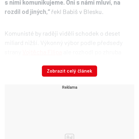
s nimi komunikujeme. Oni s námi mluví, na
rozdíl od jiných,“
řekl Babiš v Blesku.
Komunisté by raději viděli schodek o deset
miliard nižší. Výkonný výbor podle předsedy
strany
Vojtěcha Filipa
ale rozhodl po zhruba
dvou hodinách absolutní většinou:
„KSČM ve
středu na výboru podpoří státní rozpočet tak,
Zobrazit celý článek
jak jej vláda předkládá.“