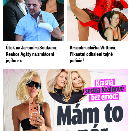
Útok na Jaromíra Soukupa:
Krasobruslařka Wittová:
Reakce Agáty na zmlácení
Pikantní odhalení tajné
jejího ex
policie!
Krásná sestra Krainové bez emocí: Mám to za pár…