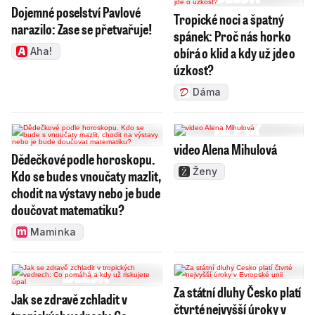
Dojemné poselství Pavlové
Tropické noci a špatný
narazilo: Zase se přetvařuje!
spánek: Proč nás horko
obírá o klid a kdy už jde o
Aha!
úzkost?
Dáma
video Alena Mihulová
Dědečkové podle horoskopu.
Ženy
Kdo se bude s vnoučaty mazlit,
chodit na výstavy nebo je bude
doučovat matematiku?
Maminka
Za státní dluhy Česko platí
Jak se zdravě zchladit v
čtvrté nejvyšší úroky v