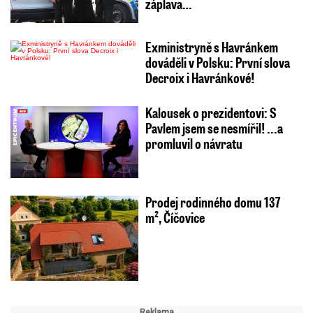
záplava…
Exministryně s Havránkem
dováděli v Polsku: První slova
Decroix i Havránkové!
Kalousek o prezidentovi: S
Pavlem jsem se nesmířil! ...a
promluvil o návratu
Prodej rodinného domu 137
m², Číčovice