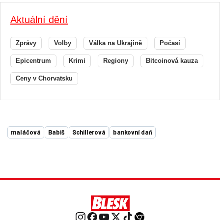
Aktuální dění
Zprávy
Volby
Válka na Ukrajině
Počasí
Epicentrum
Krimi
Regiony
Bitcoinová kauza
Ceny v Chorvatsku
maláčová
Babiš
Schillerová
bankovní daň