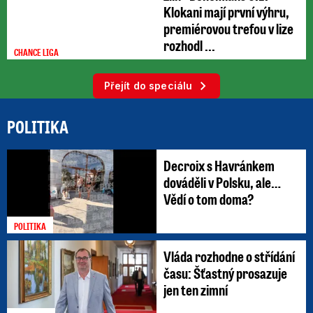
Klokani mají první výhru,
premiérovou trefou v lize
rozhodl ...
CHANCE LIGA
Přejít do speciálu
POLITIKA
Decroix s Havránkem
dováděli v Polsku, ale…
Vědí o tom doma?
POLITIKA
Vláda rozhodne o střídání
času: Šťastný prosazuje
jen ten zimní