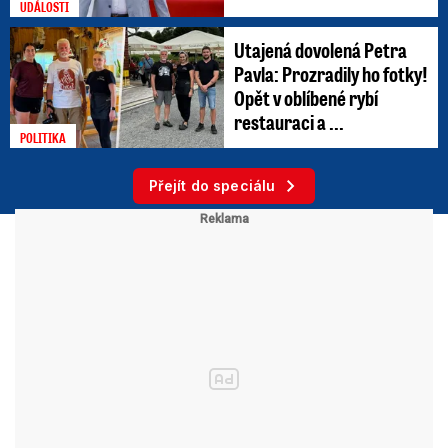
UDÁLOSTI
Utajená dovolená Petra
Pavla: Prozradily ho fotky!
Opět v oblíbené rybí
restauraci a ...
POLITIKA
Přejít do speciálu