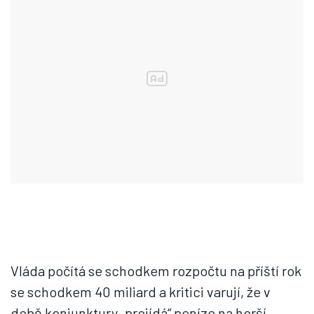
Vláda počítá se schodkem rozpočtu na příští rok
se schodkem 40 miliard a kritici varují, že v
době konjunktury „projídá“ peníze na horší