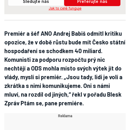
Sledujte nás
Preferujte nás
Jak to celé funguje
Premiér a šéf ANO Andrej Babiš odmítl kritiku
opozice, že v době růstu bude mít Česko státní
hospodaření se schodkem 40 miliard.
Komunisti za podporu rozpočtu prý nic
nechtějí a ODS mohla místo svých výtek jít do
vlády, myslí si premiér. „Jsou tady, lidi je volí a
zkrátka s nimi komunikujeme. Oni s námi
mluví, na rozdíl od jiných,“ řekl v pořadu Blesk
Zpráv Ptám se, pane premiére.