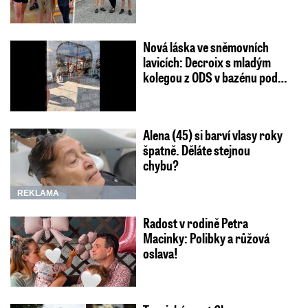
Nová láska ve sněmovních
lavicích: Decroix s mladým
kolegou z ODS v bazénu pod…
Alena (45) si barví vlasy roky
špatně. Děláte stejnou
chybu?
REKLAMA
Radost v rodině Petra
Macinky: Polibky a růžová
oslava!