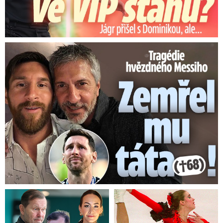
Tragédie hvězdného Messiho: Zemřel mu táta (†68)!