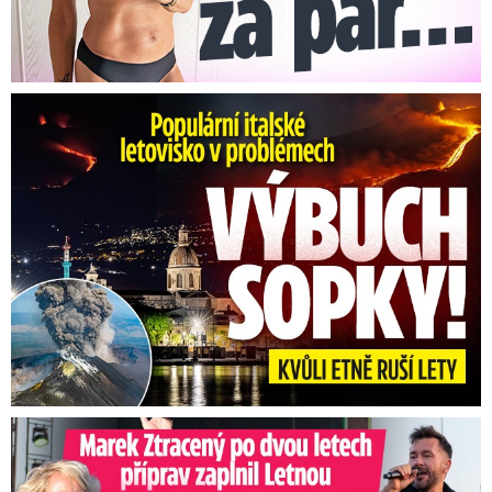
Erupce sicilské sopky Etny: Ruší desítky letů
Marek Ztracený na Letné: Pártlová stopla koncert