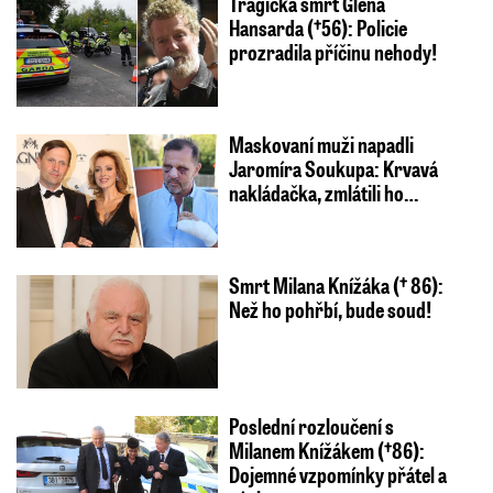
Tragická smrt Glena
Hansarda (†56): Policie
prozradila příčinu nehody!
Maskovaní muži napadli
Jaromíra Soukupa: Krvavá
nakládačka, zmlátili ho…
Smrt Milana Knížáka († 86):
Než ho pohřbí, bude soud!
Poslední rozloučení s
Milanem Knížákem (†86):
Dojemné vzpomínky přátel a