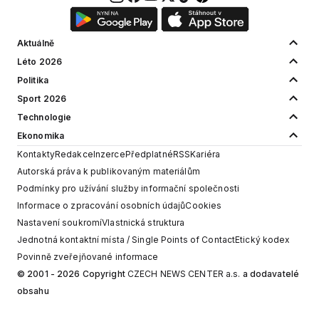
Aktuálně
Léto 2026
Politika
Sport 2026
Technologie
Ekonomika
Kontakty
Redakce
Inzerce
Předplatné
RSS
Kariéra
Autorská práva k publikovaným materiálům
Podmínky pro užívání služby informační společnosti
Informace o zpracování osobních údajů
Cookies
Nastavení soukromí
Vlastnická struktura
Jednotná kontaktní místa / Single Points of Contact
Etický kodex
Povinně zveřejňované informace
© 2001 - 2026 Copyright
CZECH NEWS CENTER a.s.
a dodavatelé
obsahu