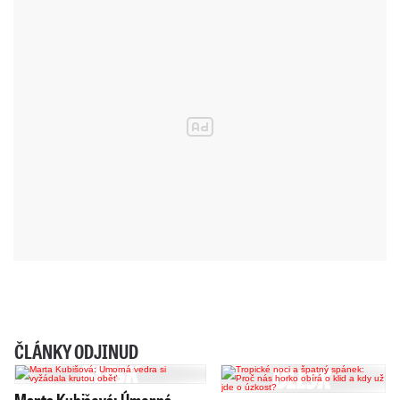
ČLÁNKY ODJINUD
Marta Kubišová: Úmorná