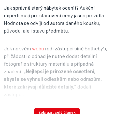
Jak správně starý nábytek ocenit? Aukční
experti mají pro stanovení ceny jasná pravidla.
Hodnota se odvíjí od autora daného kousku,
původu, ale i stavu předmětu.
Jak na svém
webu
radí zástupci síně Sotheby’s,
při žádosti o odhad je nutné dodat detailní
fotografie struktury materiálu a případná
značení.
„Nejlepší je přirozené osvětlení,
abyste se vyhnuli odleskům nebo odrazům,
které zakrývají důležité detaily,“
dodali
zástupci.
Starožitný nábytek můžete nabídnout
Zobrazit celý článek