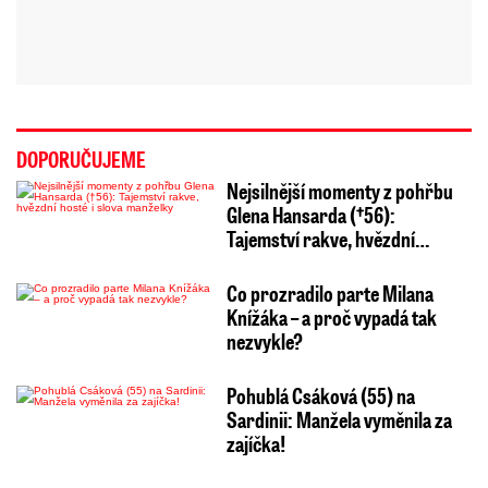
DOPORUČUJEME
Nejsilnější momenty z pohřbu
Glena Hansarda (†56):
Tajemství rakve, hvězdní…
Co prozradilo parte Milana
Knížáka – a proč vypadá tak
nezvykle?
Pohublá Csáková (55) na
Sardinii: Manžela vyměnila za
zajíčka!