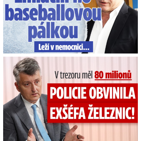
V trezoru měl 80 milionů: Policie obvinila exšéfa železnic!