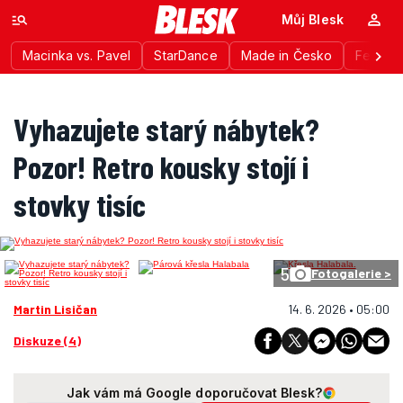
Můj Blesk
Macinka vs. Pavel
StarDance
Made in Česko
Festiva
Vyhazujete starý nábytek?
Pozor! Retro kousky stojí i
stovky tisíc
5
Fotogalerie >
Martin Lisičan
14. 6. 2026 • 05:00
Diskuze (4)
Jak vám má Google doporučovat Blesk?