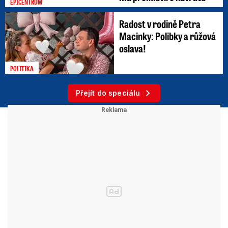
EPICENTRUM
Radost v rodině Petra
Macinky: Polibky a růžová
oslava!
POLITIKA
Přejít do speciálu