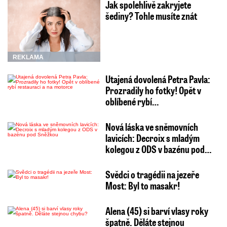
Jak spolehlivě zakryjete
šediny? Tohle musíte znát
REKLAMA
Utajená dovolená Petra Pavla:
Prozradily ho fotky! Opět v
oblíbené rybí…
Nová láska ve sněmovních
lavicích: Decroix s mladým
kolegou z ODS v bazénu pod…
Svědci o tragédii na jezeře
Most: Byl to masakr!
Alena (45) si barví vlasy roky
špatně. Děláte stejnou