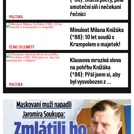
smuteční síň i nečekaní
řečníci
POLITIKA
Minulost Milana Knížáka
(†86): 10 let soudů s
Krampolem o majetek!
ČESKÉ CELEBRITY
Klausova mrazivá slova
na pohřbu Knížáka
(†86): Přál jsem si, aby
byl vysvobozen z ...
POLITIKA
Maskovaní muži napadli Jaromíra Soukupa: Krvavá nakládačka