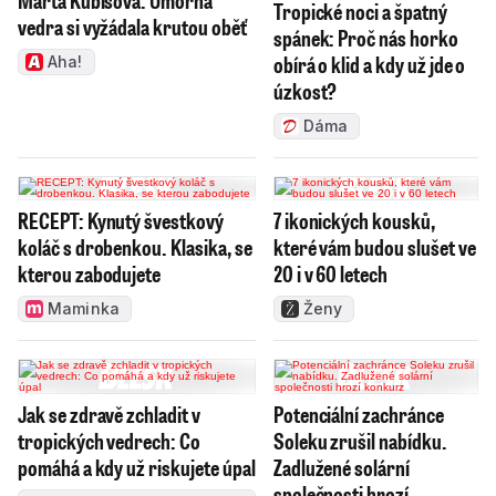
Tropické noci a špatný
vedra si vyžádala krutou oběť
spánek: Proč nás horko
obírá o klid a kdy už jde o
Aha!
úzkost?
Dáma
RECEPT: Kynutý švestkový
7 ikonických kousků,
koláč s drobenkou. Klasika, se
které vám budou slušet ve
kterou zabodujete
20 i v 60 letech
Maminka
Ženy
Jak se zdravě zchladit v
Potenciální zachránce
tropických vedrech: Co
Soleku zrušil nabídku.
pomáhá a kdy už riskujete úpal
Zadlužené solární
společnosti hrozí