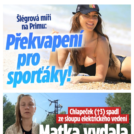
Lucie Šlégrová míří na Primu. Překvapení pro sporťáky!
Smrtelný pád chlapce: Matka vydala vyjádření na 16 stran