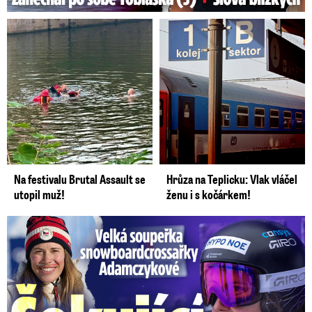
Na festivalu Brutal Assault se
Hrůza na Teplicku: Vlak vláčel
utopil muž!
ženu i s kočárkem!
Velká soupeřka Adamczykové: Šokující konec!