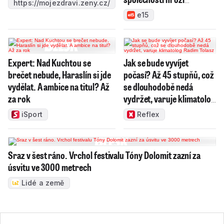
https://mojezdravi.zeny.cz/
konkurz
e15
Expert: Nad Kuchtou se
Jak se bude vyvíjet
brečet nebude, Haraslín si jde
počasí? Až 45 stupňů, což
vydělat. A ambice na titul? Až
se dlouhodobě nedá
za rok
vydržet, varuje klimatolog
Radim Tolasz
iSport
Reflex
Sraz v šest ráno. Vrchol festivalu Tóny Dolomit zazní za
úsvitu ve 3000 metrech
Lidé a země