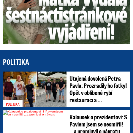
POLITIKA
Utajená dovolená Petra
Pavla: Prozradily ho fotky!
Opět v oblíbené rybí
restauraci a ...
POLITIKA
Kalousek o prezidentovi: S
Pavlem jsem se nesmířil!
...a promluvil o návratu