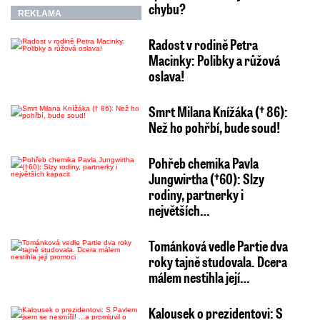
chybu?
REKLAMA
Radost v rodině Petra
Macinky: Polibky a růžová
oslava!
Smrt Milana Knížáka († 86):
Než ho pohřbí, bude soud!
Pohřeb chemika Pavla
Jungwirtha (†60): Slzy
rodiny, partnerky i
největších…
Tománková vedle Partie dva
roky tajně studovala. Dcera
málem nestihla její…
Kalousek o prezidentovi: S