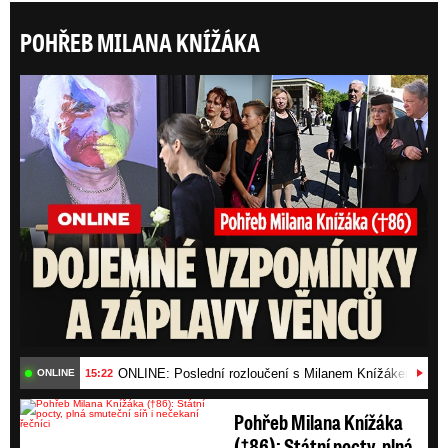
POHŘEB MILANA KNÍŽÁKA
ONLI
ONLINE: Poslední rozloučení s Milanem Knížákem (†86)
15:22
ONLINE
Pohřeb Milana Knížáka
(†86): Státní pocty, plná