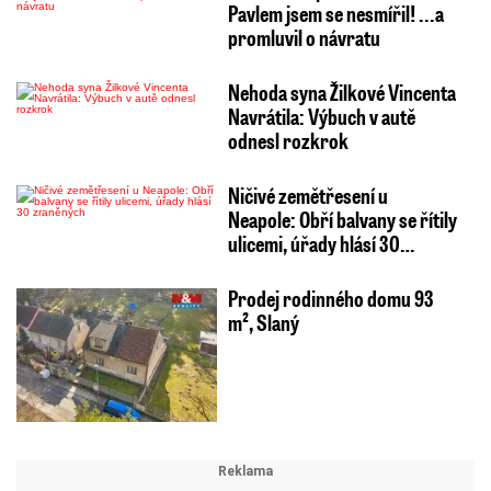
Pavlem jsem se nesmířil! ...a
promluvil o návratu
Nehoda syna Žilkové Vincenta
Navrátila: Výbuch v autě
odnesl rozkrok
Ničivé zemětřesení u
Neapole: Obří balvany se řítily
ulicemi, úřady hlásí 30…
Prodej rodinného domu 93
m², Slaný