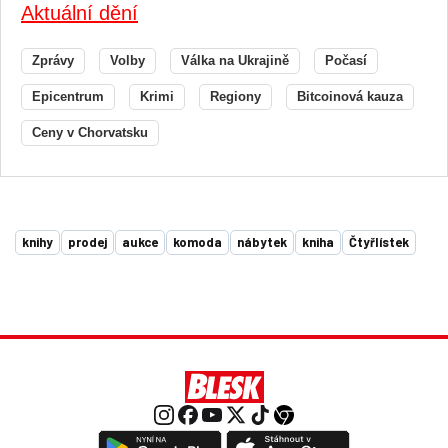
Aktuální dění
Zprávy
Volby
Válka na Ukrajině
Počasí
Epicentrum
Krimi
Regiony
Bitcoinová kauza
Ceny v Chorvatsku
knihy
prodej
aukce
komoda
nábytek
kniha
Čtyřlístek