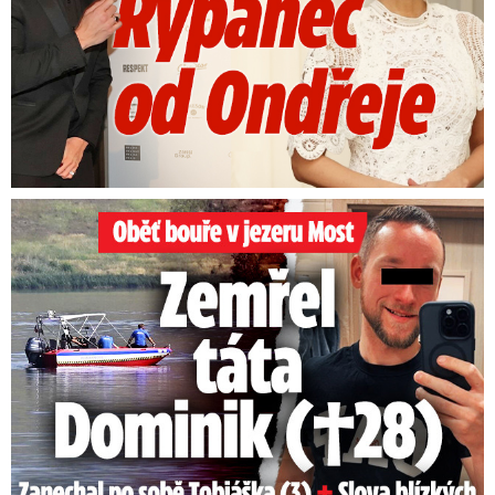
Oběť bouře v jezeru Most: Zemřel táta Dominik (†28)