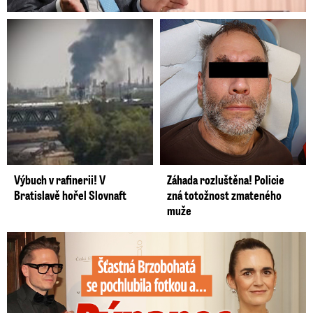
Výbuch v rafinerii! V
Záhada rozluštěna! Policie
Bratislavě hořel Slovnaft
zná totožnost zmateného
muže
Šťastná Brzobohatá se pochlubila fotkou: Rýpanec od Ondřeje