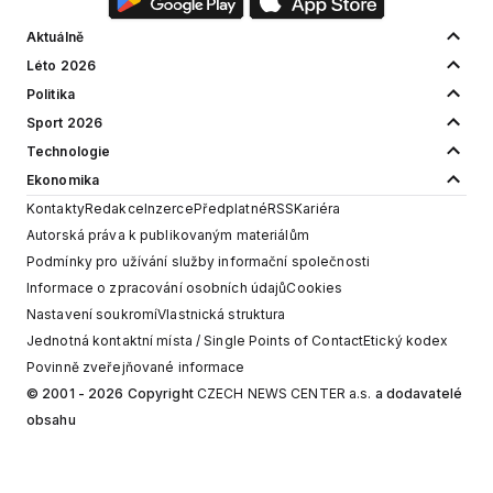
Aktuálně
Léto 2026
Politika
Sport 2026
Technologie
Ekonomika
Kontakty
Redakce
Inzerce
Předplatné
RSS
Kariéra
Autorská práva k publikovaným materiálům
Podmínky pro užívání služby informační společnosti
Informace o zpracování osobních údajů
Cookies
Nastavení soukromí
Vlastnická struktura
Jednotná kontaktní místa / Single Points of Contact
Etický kodex
Povinně zveřejňované informace
© 2001 - 2026 Copyright
CZECH NEWS CENTER a.s.
a dodavatelé
obsahu