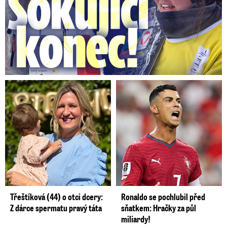
Třeštíková (44) o otci dcery:
Ronaldo se pochlubil před
Z dárce spermatu pravý táta
sňatkem: Hračky za půl
miliardy!