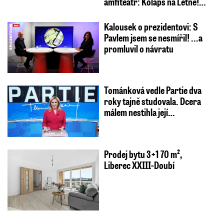
amfiteátr: Kolaps na Letné!…
Kalousek o prezidentovi: S
Pavlem jsem se nesmířil! ...a
promluvil o návratu
Tománková vedle Partie dva
roky tajně studovala. Dcera
málem nestihla její…
Prodej bytu 3+1 70 m²,
Liberec XXIII-Doubí