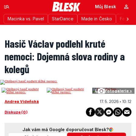
Můj Blesk
Macinka vs. Pavel
StarDance
Made in Česko
Festiva
Hasič Václav podlehl kruté
nemoci: Dojemná slova rodiny a
kolegů
4
Fotogalerie >
Andrea Vídeňská
17. 5. 2026 • 10:12
Diskuze (0)
Jak vám má Google doporučovat Blesk?