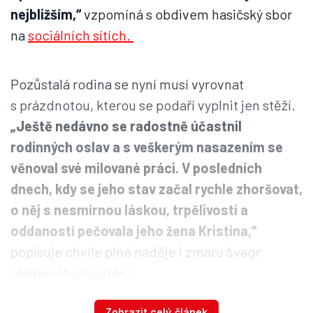
nejbližším,“
vzpomíná s obdivem hasičský sbor
na
sociálních sítích.
Pozůstalá rodina se nyní musí vyrovnat
s prázdnotou, kterou se podaří vyplnit jen stěží.
„Ještě nedávno se radostně účastnil
rodinných oslav a s veškerým nasazením se
věnoval své milované práci. V posledních
dnech, kdy se jeho stav začal rychle zhoršovat,
o něj s nesmírnou láskou, trpělivostí a
oddaností pečovala jeho žena Kristina,“
popisuje chvíle plné naděje i zmaru švagr
oblíbeného kapitána.
Zobrazit celý článek