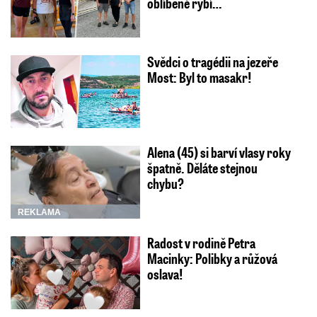
oblíbené rybí…
Svědci o tragédii na jezeře
Most: Byl to masakr!
Alena (45) si barví vlasy roky
špatně. Děláte stejnou
chybu?
REKLAMA
Radost v rodině Petra
Macinky: Polibky a růžová
oslava!