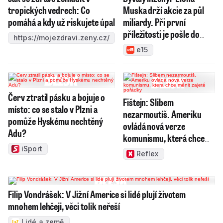
tropických vedrech: Co
Muska drží akcie za půl
pomáhá a kdy už riskujete úpal
miliardy. Při první
příležitosti je pošle do
https://mojezdravi.zeny.cz/
světa
e15
Červ ztratil pásku a bojuje o
Fištejn: Slibem
místo: co se stalo v Plzni a
nezarmoutíš. Ameriku
pomůže Hyskému nechtěný
ovládá nová verze
Adu?
komunismu, která chce
měnit zajeté pořádky
iSport
Reflex
Filip Vondrášek: V Jižní Americe si lidé plují životem
mnohem lehčeji, věci tolik neřeší
Lidé a země