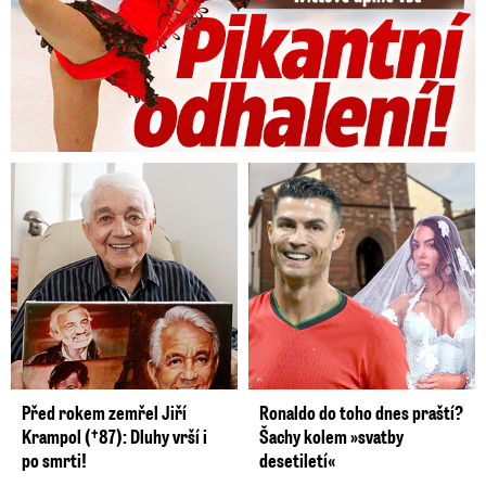
Před rokem zemřel Jiří
Ronaldo do toho dnes praští?
Krampol (†87): Dluhy vrší i
Šachy kolem »svatby
po smrti!
desetiletí«