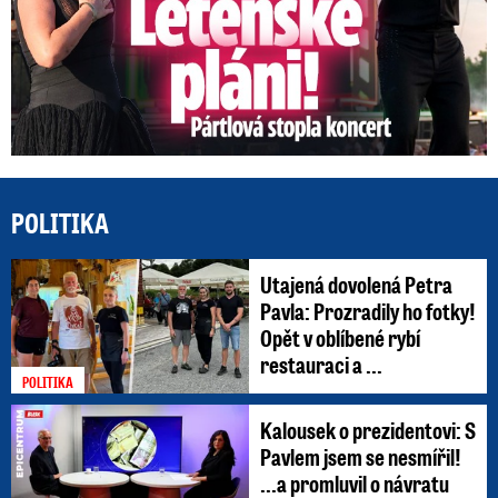
POLITIKA
Utajená dovolená Petra
Pavla: Prozradily ho fotky!
Opět v oblíbené rybí
restauraci a ...
POLITIKA
Kalousek o prezidentovi: S
Pavlem jsem se nesmířil!
...a promluvil o návratu