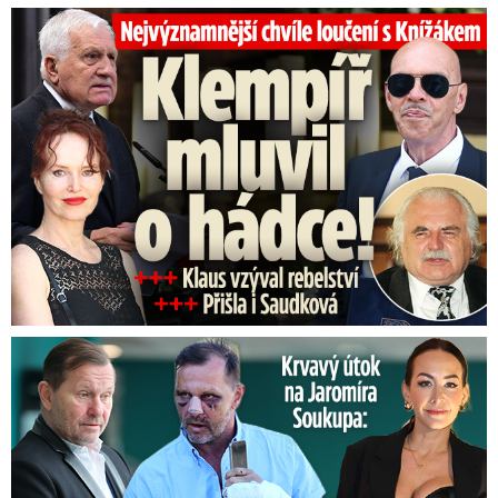
Top momenty pohřbu Knížáka: Dojatý Klempíř, Pospíšil s Medou
Útok na Jaromíra Soukupa: Reakce Agáty na zmlácení jejího ex