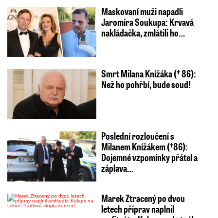
Maskovaní muži napadli
Jaromíra Soukupa: Krvavá
nakládačka, zmlátili ho…
Smrt Milana Knížáka († 86):
Než ho pohřbí, bude soud!
Poslední rozloučení s
Milanem Knížákem (†86):
Dojemné vzpomínky přátel a
záplava…
Marek Ztracený po dvou
letech příprav naplnil