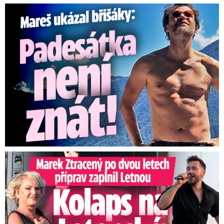
Mareš v dokonalé formě ukázal břišáky: Padesátka není znát
Marek Ztracený na Letné: Pártlová stopla koncert