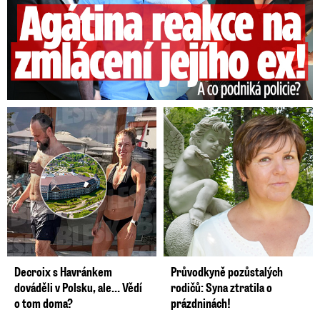
Decroix s Havránkem
Průvodkyně pozůstalých
dováděli v Polsku, ale… Vědí
rodičů: Syna ztratila o
o tom doma?
prázdninách!