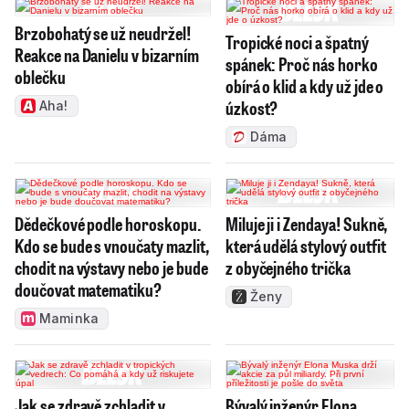
Brzobohatý se už neudržel!
Tropické noci a špatný
Reakce na Danielu v bizarním
spánek: Proč nás horko
oblečku
obírá o klid a kdy už jde o
úzkost?
Aha!
Dáma
Dědečkové podle horoskopu.
Miluje ji i Zendaya! Sukně,
Kdo se bude s vnoučaty mazlit,
která udělá stylový outfit
chodit na výstavy nebo je bude
z obyčejného trička
doučovat matematiku?
Ženy
Maminka
Jak se zdravě zchladit v
Bývalý inženýr Elona