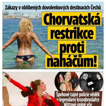
Zákazy v dovolenkových rájích: Restrikce proti naháčům!
Tajná policie špehovala krasobruslařku Wittovou: Pikantní ...