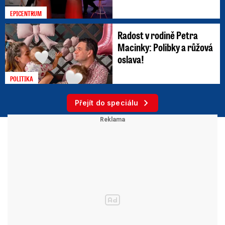
EPICENTRUM
Radost v rodině Petra
Macinky: Polibky a růžová
oslava!
POLITIKA
Přejít do speciálu