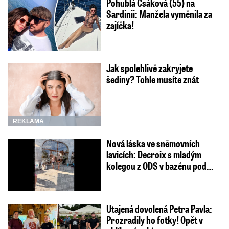
Pohublá Csáková (55) na
Sardinii: Manžela vyměnila za
zajíčka!
Jak spolehlivě zakryjete
šediny? Tohle musíte znát
REKLAMA
Nová láska ve sněmovních
lavicích: Decroix s mladým
kolegou z ODS v bazénu pod…
Utajená dovolená Petra Pavla:
Prozradily ho fotky! Opět v