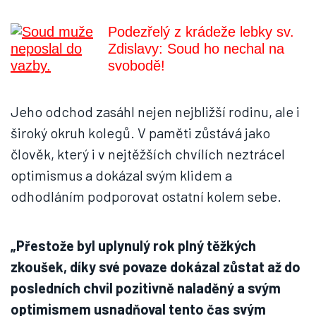
Podezřelý z krádeže lebky sv.
Zdislavy: Soud ho nechal na
svobodě!
Jeho odchod zasáhl nejen nejbližší rodinu, ale i
široký okruh kolegů. V paměti zůstává jako
člověk, který i v nejtěžších chvílích neztrácel
optimismus a dokázal svým klidem a
odhodláním podporovat ostatní kolem sebe.
„Přestože byl uplynulý rok plný těžkých
zkoušek, díky své povaze dokázal zůstat až do
posledních chvil pozitivně naladěný a svým
optimismem usnadňoval tento čas svým