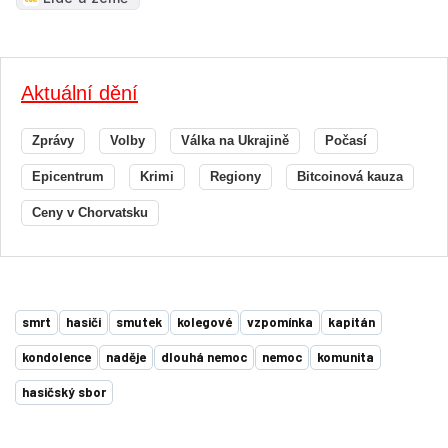
Aktuální dění
Zprávy
Volby
Válka na Ukrajině
Počasí
Epicentrum
Krimi
Regiony
Bitcoinová kauza
Ceny v Chorvatsku
smrt
hasiči
smutek
kolegové
vzpomínka
kapitán
kondolence
naděje
dlouhá nemoc
nemoc
komunita
hasičský sbor