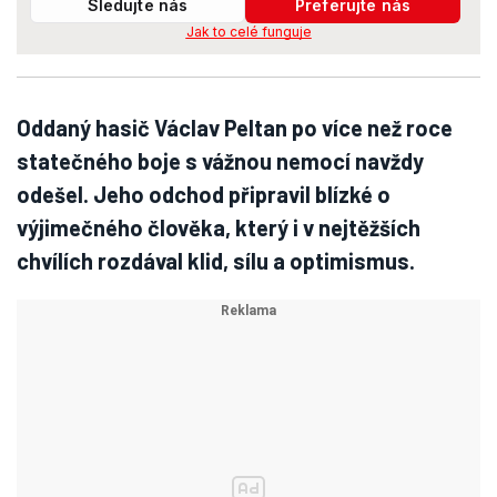
Sledujte nás
Preferujte nás
Jak to celé funguje
Oddaný hasič Václav Peltan po více než roce
statečného boje s vážnou nemocí navždy
odešel. Jeho odchod připravil blízké o
výjimečného člověka, který i v nejtěžších
chvílích rozdával klid, sílu a optimismus.