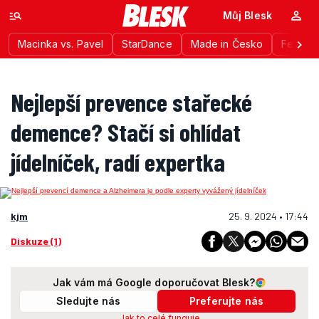
Můj Blesk
Macinka vs. Pavel
StarDance
Made in Česko
Festiva
Nejlepší prevence stařecké
demence? Stačí si ohlídat
jídelníček, radí expertka
kjm
25. 9. 2024 • 17:44
Diskuze (1)
Jak vám má Google doporučovat Blesk?
Sledujte nás
Preferujte nás
Jak to celé funguje