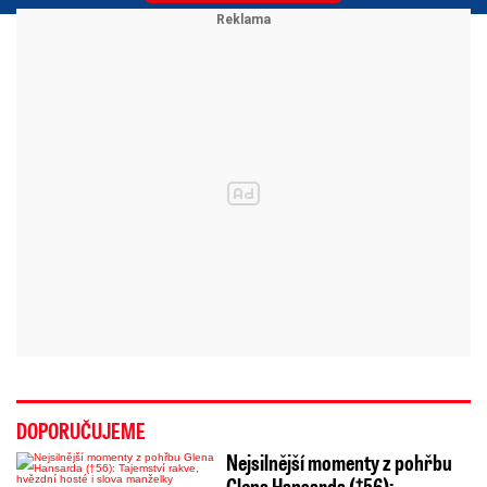
DOPORUČUJEME
Nejsilnější momenty z pohřbu
Glena Hansarda (†56):