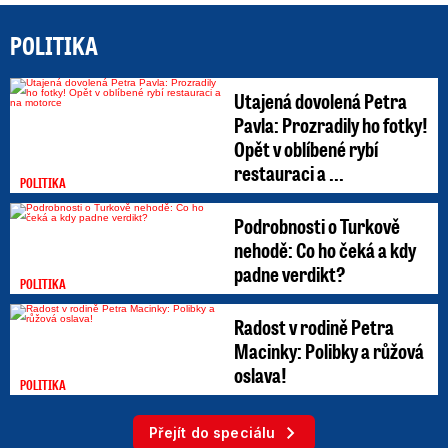
POLITIKA
Utajená dovolená Petra
Pavla: Prozradily ho fotky!
Opět v oblíbené rybí
restauraci a ...
POLITIKA
Podrobnosti o Turkově
nehodě: Co ho čeká a kdy
padne verdikt?
POLITIKA
Radost v rodině Petra
Macinky: Polibky a růžová
oslava!
POLITIKA
Přejít do speciálu