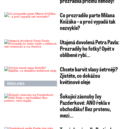
prozradila příčinu nehody!
Co prozradilo parte Milana
Knížáka – a proč vypadá tak
nezvykle?
Utajená dovolená Petra Pavla:
Prozradily ho fotky! Opět v
oblíbené rybí…
Chcete barvit vlasy šetrněji?
Zjistěte, co dokážou
květinové oleje
REKLAMA
Šokující zásnuby Ivy
Pazderkové: ANO řekla v
obchoďáku! Bez prstenu,
mezi…