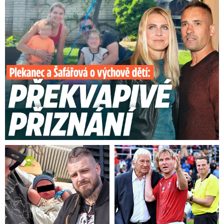
Plekanec a Šafářová o výchově dětí: Překvapivé přiznání