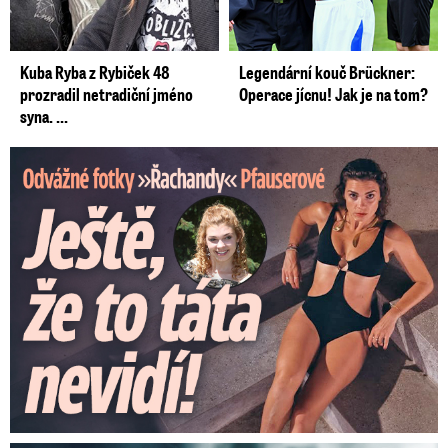
Kuba Ryba z Rybiček 48
Legendární kouč Brückner:
prozradil netradiční jméno
Operace jícnu! Jak je na tom?
syna. ...
Odvážné fotky Denisy Pfauserové: Ještě, že to táta nevidí