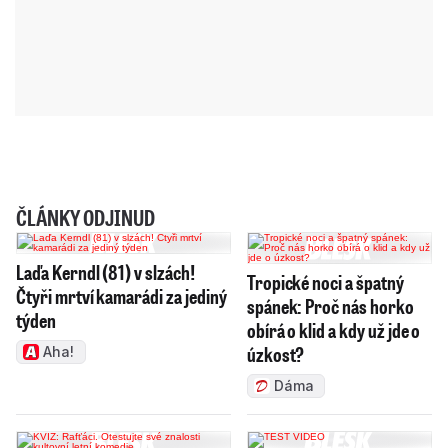
ČLÁNKY ODJINUD
Laďa Kerndl (81) v slzách!
Tropické noci a špatný
Čtyři mrtví kamarádi za jediný
spánek: Proč nás horko
týden
obírá o klid a kdy už jde o
úzkost?
Aha!
Dáma