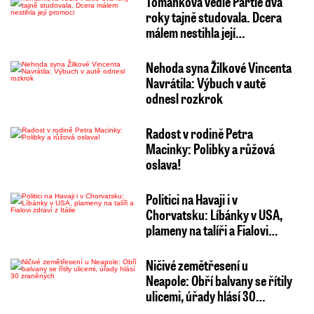
Tománková vedle Partie dva
roky tajně studovala. Dcera
málem nestihla její…
Nehoda syna Žilkové Vincenta
Navrátila: Výbuch v autě
odnesl rozkrok
Radost v rodině Petra
Macinky: Polibky a růžová
oslava!
Politici na Havaji i v
Chorvatsku: Líbánky v USA,
plameny na talíři a Fialovi…
Ničivé zemětřesení u
Neapole: Obří balvany se řítily
ulicemi, úřady hlásí 30…