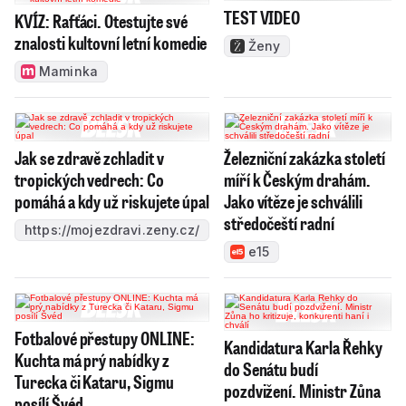
TEST VIDEO
KVÍZ: Rafťáci. Otestujte své
znalosti kultovní letní komedie
Ženy
Maminka
Jak se zdravě zchladit v
Železniční zakázka století
tropických vedrech: Co
míří k Českým drahám.
pomáhá a kdy už riskujete úpal
Jako vítěze je schválili
středočeští radní
https://mojezdravi.zeny.cz/
e15
Fotbalové přestupy ONLINE:
Kandidatura Karla Řehky
Kuchta má prý nabídky z
do Senátu budí
Turecka či Kataru, Sigmu
pozdvižení. Ministr Zůna
posílí Švéd