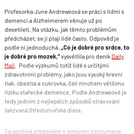
Profesorka June Andrewsová se práci s lidmi s
demencí a Alzheimerem věnuje už po
desetiletí. Na otázku, jak těmto problémům
předcházet, se jí ptají lidé často. Odpověď je
podle ní jednoduchá.
„Co je dobré pro srdce, to
je dobré pro mozek,“
vysvětlila pro deník
Daily
Mail
. Podle výzkumů totiž lidé s určitými
zdravotními problémy, jako jsou vysoký krevní
tlak, obezita a cukrovka, čelí mnohem většímu
riziku stařecké demence. Podle Andrewsové je
tedy jedním z nejlepších způsobů stravování
takzvaná Středomořská dieta.
Ta spočívá především v omezení konzumace