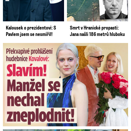
Kalousek o prezidentovi: S
Smrt v Hranické propasti:
Pavlem jsem se nesmířil!
Jana našli 186 metrů hluboku
Překvapivé prohlášení hudebnice Kovalové: Slavím! Manžel se ...