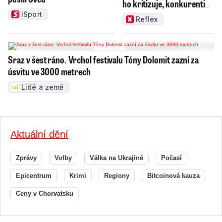
ho kritizuje, konkurenti
haní i chválí
iSport
Reflex
Sraz v šest ráno. Vrchol festivalu Tóny Dolomit zazní za
úsvitu ve 3000 metrech
Lidé a země
Aktuální dění
Zprávy
Volby
Válka na Ukrajině
Počasí
Epicentrum
Krimi
Regiony
Bitcoinová kauza
Ceny v Chorvatsku