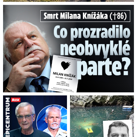
Smrt Milana Knížáka (†86): Co prozradilo neobvyklé parte?