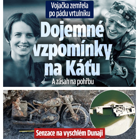
Vojačka zemřela po pádu vrtulníku: Dojemné vzpomínky na ...
Senzace na vyschlém Dunaji: Vynořily se nacistické poklady!