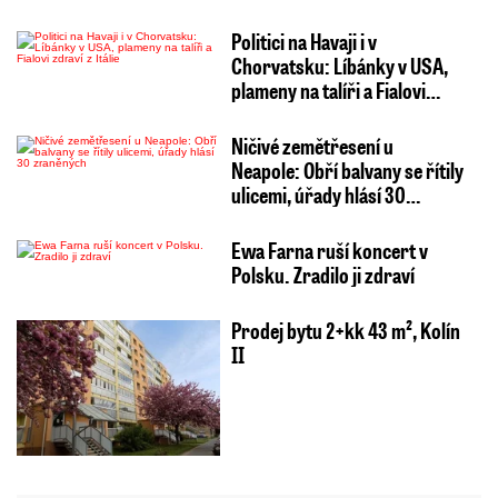
Politici na Havaji i v
Chorvatsku: Líbánky v USA,
plameny na talíři a Fialovi…
Ničivé zemětřesení u
Neapole: Obří balvany se řítily
ulicemi, úřady hlásí 30…
Ewa Farna ruší koncert v
Polsku. Zradilo ji zdraví
Prodej bytu 2+kk 43 m², Kolín
II