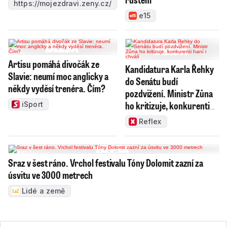
https://mojezdravi.zeny.cz/
e15
Artisu pomáhá divočák ze
Kandidatura Karla Řehky
Slavie: neumí moc anglicky a
do Senátu budí
někdy vyděsí trenéra. Čím?
pozdvižení. Ministr Zůna
ho kritizuje, konkurenti
iSport
haní i chválí
Reflex
Sraz v šest ráno. Vrchol festivalu Tóny Dolomit zazní za
úsvitu ve 3000 metrech
Lidé a země