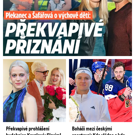
Překvapivé prohlášení
Boháči mezi českými
hudebnice Kovalové: Slavím!
sportovci: Kdo vládne a kdo