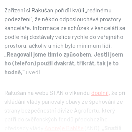
Zařízení si Rakušan pořídil kvůli „reálnému
podezření“, že někdo odposlouchává prostory
kanceláře. Informace ze schůzek v kanceláři se
podle něj dostávaly velice rychle do veřejného
prostoru, ačkoliv u nich bylo minimum lidí.
„Reagovali jsme tímto způsobem. Jestli jsem
ho (telefon) použil dvakrát, třikrát, tak je to
hodně,“
uvedl.
Rakušan na webu STAN o víkendu
doplnil,
že při
skládání vlády panovaly obavy ze špehování ze
strany bezpečnostní divize Agrofertu, který
patří do svěřenských fondů předchozího
předsedy vlády
Andreje Babiše
(ANO).
„Snažili