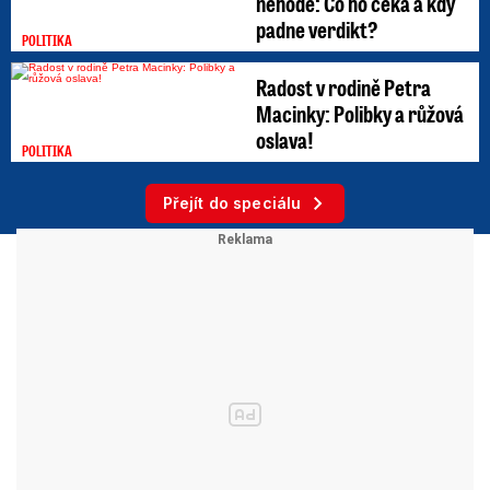
nehodě: Co ho čeká a kdy
padne verdikt?
POLITIKA
Radost v rodině Petra
Macinky: Polibky a růžová
oslava!
POLITIKA
Přejít do speciálu