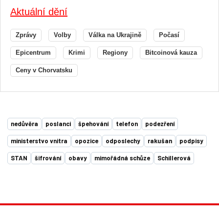
Aktuální dění
Zprávy
Volby
Válka na Ukrajině
Počasí
Epicentrum
Krimi
Regiony
Bitcoinová kauza
Ceny v Chorvatsku
nedůvěra
poslanci
špehování
telefon
podezření
ministerstvo vnitra
opozice
odposlechy
rakušan
podpisy
STAN
šifrování
obavy
mimořádná schůze
Schillerová