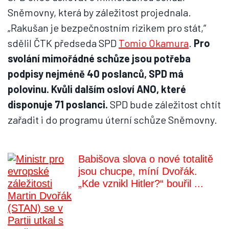
Sněmovny, která by záležitost projednala.
„Rakušan je bezpečnostním rizikem pro stát,“
sdělil ČTK předseda SPD
Tomio Okamura
.
Pro
svolání mimořádné schůze jsou potřeba
podpisy nejméně 40 poslanců, SPD má
polovinu. Kvůli dalším osloví ANO, které
disponuje 71 poslanci.
SPD bude záležitost chtít
zařadit i do programu úterní schůze Sněmovny.
Babišova slova o nové totalitě
jsou chucpe, míní Dvořák.
„Kde vznikl Hitler?“ bouřil ...