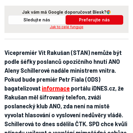
Jak vám má Google doporučovat Blesk?
Sledujte nás
Preferujte nás
Jak to celé funguje
Vicepremiér Vít Rakušan (STAN) nemůže být
podle šéfky poslanců opozičního hnutí ANO
Aleny Schillerové nadále ministrem vnitra.
Pokud bude premiér Petr Fiala (ODS)
bagatelizovat
informace
portálu iDNES.cz, že
Rakušan měl šifrovaný telefon, zváží
poslanecký klub ANO, zda není na místě
vyvolat hlasování o vyslovení nedůvěry vládě.
Schillerová to dnes sdělila ČTK. SPD chce kvůli
případu usilovat o vyvolání mimořádné schůze