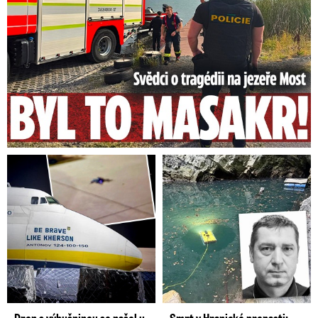
Dron s výbušninou se našel u
Smrt v Hranické propasti: