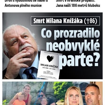
Antonova plného munice
Jana našli 186 metrů hluboku
Smrt Milana Knížáka (†86): Co prozradilo neobvyklé parte?
Plekanec a Šafářová o výchově dětí: Překvapivé přiznání