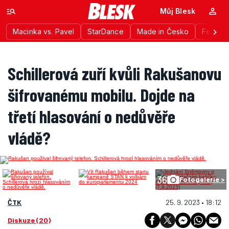
Můj Blesk
Macinka vs. Pavel
StarDance
Made in Česko
Festiva
Schillerová zuří kvůli Rakušanovu
šifrovanému mobilu. Dojde na
třetí hlasování o nedůvěře
vládě?
36
Fotogalerie >
ČTK
25. 9. 2023 • 18:12
Diskuze (20)