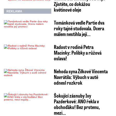
Zjistěte, co dokážou
květinové oleje
REKLAMA
Tománková vedle Partie dva
roky tajně studovala. Dcera
málem nestihla její…
Radost v rodině Petra
Macinky: Polibky a růžová
oslava!
Nehoda syna Žilkové Vincenta
Navrátila: Výbuch v autě
odnesl rozkrok
Šokující zásnuby Ivy
Pazderkové: ANO řekla v
obchoďáku! Bez prstenu,
mezi…