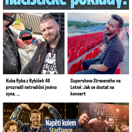
Kuba Ryba z Rybiček 48
Supershow Ztraceného na
prozradil netradiční jméno
Letné: Jak se dostat na
syna. ...
koncert
Napětí kolem StarDance: Jandová šmírovala konkurenci