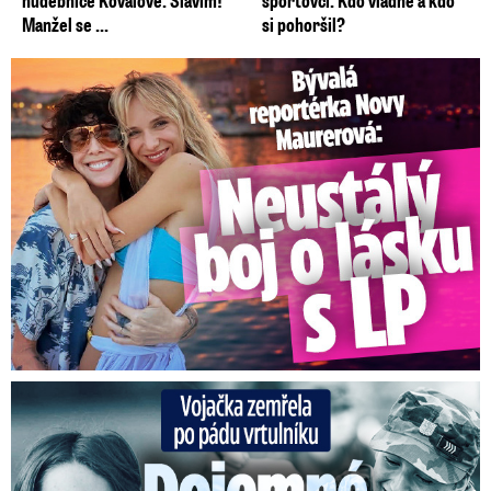
Manžel se ...
si pohoršil?
Bývalá reportérka Novy Maurerová: Neustálý boj o lásku s ...
Vojačka zemřela po pádu vrtulníku: Dojemné vzpomínky na ...