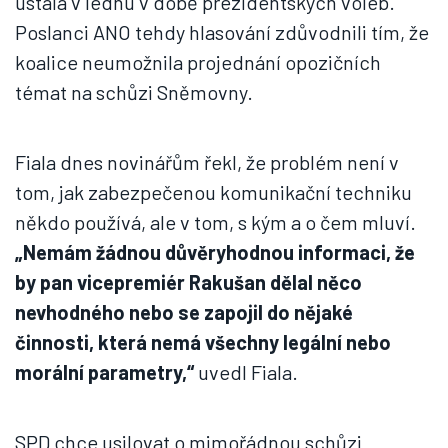
ustála v lednu v době prezidentských voleb.
Poslanci ANO tehdy hlasování zdůvodnili tím, že
koalice neumožnila projednání opozičních
témat na schůzi Sněmovny.
Fiala dnes novinářům řekl, že problém není v
tom, jak zabezpečenou komunikační techniku
někdo používá, ale v tom, s kým a o čem mluví.
„Nemám žádnou důvěryhodnou informaci, že
by pan vicepremiér Rakušan dělal něco
nevhodného nebo se zapojil do nějaké
činnosti, která nemá všechny legální nebo
morální parametry,“
uvedl Fiala.
SPD chce usilovat o mimořádnou schůzi