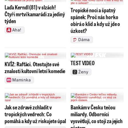
Laďa Kerndl (81) v slzách!
Tropické noci a špatný
Čtyři mrtví kamarádi za jediný
spánek: Proč nás horko
týden
obírá o klid a kdy už jde o
úzkost?
Aha!
Dáma
TEST VIDEO
KVÍZ: Rafťáci. Otestujte své
znalosti kultovní letní komedie
Ženy
Maminka
Jak se zdravě zchladit v
Bankám v Česku tečou
tropických vedrech: Co
miliardy. Odborníci
pomáhá a kdy už riskujete úpal
vysvětlují, co stojí za jejich
růstem