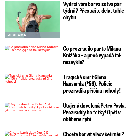
Vydrží vám barva sotva pár
týdnů? Přestaňte dělat tuhle
chybu
REKLAMA
Co prozradilo parte Milana
Knížáka – a proč vypadá tak
nezvykle?
Tragická smrt Glena
Hansarda (†56): Policie
prozradila příčinu nehody!
Utajená dovolená Petra Pavla:
Prozradily ho fotky! Opět v
oblíbené rybí…
Chcete barvit vlasy šetrněji?