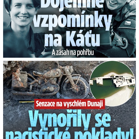
Senzace na vyschlém Dunaji: Vynořily se nacistické poklady!