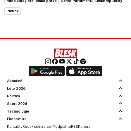
Rada vlády pro lidská práva
Senát Parlamentu České republiky
Pavlov
Aktuálně
Léto 2026
Politika
Sport 2026
Technologie
Ekonomika
Kontakty
Redakce
Inzerce
Předplatné
RSS
Kariéra