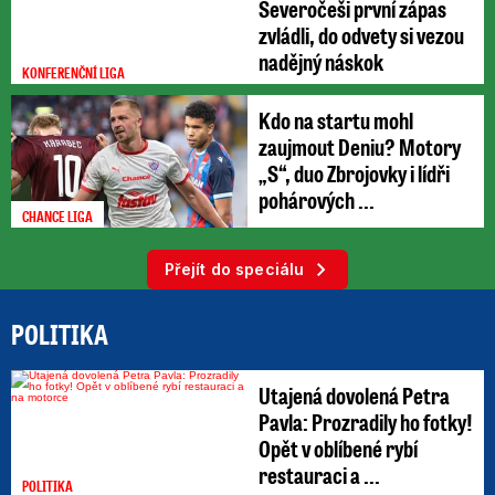
Severočeši první zápas
zvládli, do odvety si vezou
nadějný náskok
KONFERENČNÍ LIGA
Kdo na startu mohl
zaujmout Deniu? Motory
„S“, duo Zbrojovky i lídři
pohárových ...
CHANCE LIGA
Přejít do speciálu
POLITIKA
Utajená dovolená Petra
Pavla: Prozradily ho fotky!
Opět v oblíbené rybí
restauraci a ...
POLITIKA