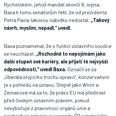
Rychetském, jehož mandát skončí 6. srpna.
Baxa k tomu senátorům řekl, že od prezidenta
Petra Pavla takovou nabídku nedostal.
„Takový
návrh, myslím, nepadl,“ uvedl.
Baxa poznamenal, že o funkci ústavního soudce
se neucházel.
„Rozhodně to nepojímám jako
další stupeň své kariéry, ale přijetí té nejvyšší
odpovědnosti,“ uvedl Baxa.
Označil se za
„liberála stojícího trochu vpravo“, konzervativní
je v pohledu na ústavu. Stejně jako Wintr a
Zemanová má za to, že právo EU má přednost
před českým ústavním právem, pokud
nevybočuje z pravomocí orgánů unie a
neohrožuje principy suverenity ČR a materiální