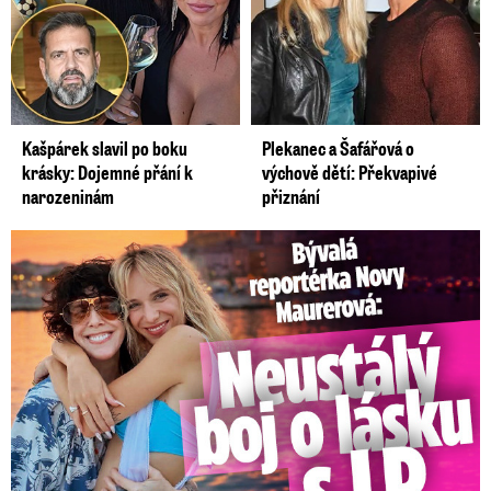
Kašpárek slavil po boku
Plekanec a Šafářová o
krásky: Dojemné přání k
výchově dětí: Překvapivé
narozeninám
přiznání
Bývalá reportérka Novy Maurerová: Neustálý boj o lásku s ...