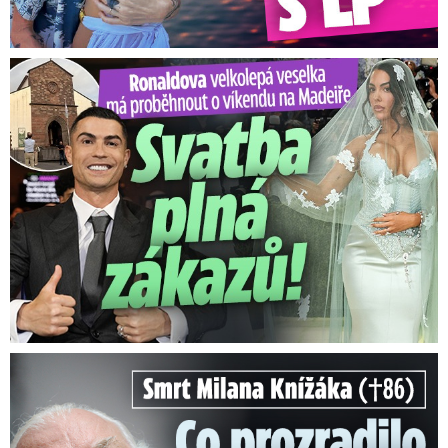
Ronaldova velkolepá veselka na Madeiře: Svatba plná zákazů!
Smrt Milana Knížáka (†86): Co prozradilo neobvyklé parte?