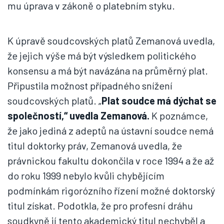
mu úprava v zákoně o platebním styku.
K úpravě soudcovských platů Zemanová uvedla,
že jejich výše má být výsledkem politického
konsensu a má být navázána na průměrný plat.
Připustila možnost případného snížení
soudcovských platů. „
Plat soudce má dýchat se
společností,“ uvedla Zemanová.
K poznámce,
že jako jediná z adeptů na ústavní soudce nemá
titul doktorky práv, Zemanová uvedla, že
právnickou fakultu dokončila v roce 1994 a že až
do roku 1999 nebylo kvůli chybějícím
podmínkám rigorózního řízení možné doktorský
titul získat. Podotkla, že pro profesní dráhu
soudkyně jí tento akademický titul nechyběl a