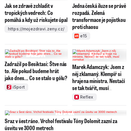
Jak se zdravě zchladit v
Jedna česká iluze se právě
tropických vedrech: Co
rozpadá. Zelená
pomáhá a kdy už riskujete úpal
transformace je pojistkou
proti chaosu
https://mojezdravi.zeny.cz/
e15
Zadražil po Besiktasi: Štve nás
Marek Adamczyk: Jsem z
to. Ale pokud budeme hrát
něj zklamaný. Klempíř si
jako dnes... Co se stalo u gólu?
hraje na ministra. Nestačí
se tak tvářit, musí
iSport
zamakat
Reflex
Sraz v šest ráno. Vrchol festivalu Tóny Dolomit zazní za
úsvitu ve 3000 metrech