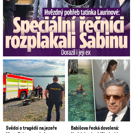
které Pavel na ústavní soudce nominoval. Měli
by obsadit místa po Jaroslavu Fenykovi, Janu
Filipovi a Miladě Tomkové, jejichž mandát
skončil 3. května.
Ústavní soud letos čeká rozsáhlá obměna,
funkční období totiž skončí celkem sedmi
ústavním soudcům včetně jejich předsedy
Pavla Rychetského. Při výběru dalších
nominantů chce Pavel vycházet z návrhů víc
než dvacítky oslovených právnických institucí.
Navržená jména bude opět posuzovat
sedmičlenný konzultační panel v čele s
ústavním právníkem Janem Kyselou.
Svědci o tragédii na jezeře
Babišova řecká dovolená: