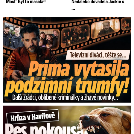
Most: Byl to masakr!
Nedaleko dováděla Jackie s
...
Prima vytasila podzimní trumfy! Další Zrádci a žhavé novinky
Hrůza v Havířově: Pes pokousal chlapečka (2) ve tváři!