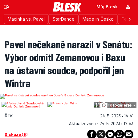
Můj Blesk
Macinka vs. Pavel
StarDance
Made in Česko
Festiva
Pavel nečekaně narazil v Senátu:
Výbor odmítl Zemanovou i Baxu
na ústavní soudce, podpořil jen
Wintra
11
Fotogalerie >
ČTK
24. 5. 2023 • 14:41
Aktualizováno - 24. 5. 2023 • 17:53
Diskuze (9)