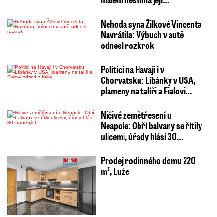
Nehoda syna Žilkové Vincenta
Navrátila: Výbuch v autě
odnesl rozkrok
Politici na Havaji i v
Chorvatsku: Líbánky v USA,
plameny na talíři a Fialovi…
Ničivé zemětřesení u
Neapole: Obří balvany se řítily
ulicemi, úřady hlásí 30…
Prodej rodinného domu 220
m², Luže