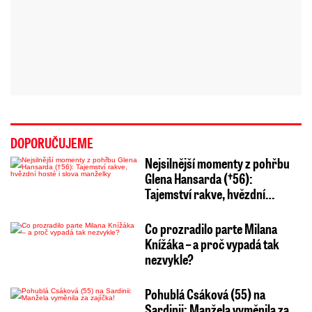
DOPORUČUJEME
Nejsilnější momenty z pohřbu
Glena Hansarda (†56):
Tajemství rakve, hvězdní…
Co prozradilo parte Milana
Knížáka – a proč vypadá tak
nezvykle?
Pohublá Csáková (55) na
Sardinii: Manžela vyměnila za