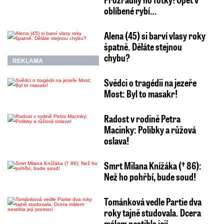
oblíbené rybí…
Alena (45) si barví vlasy roky
špatně. Děláte stejnou
chybu?
REKLAMA
Svědci o tragédii na jezeře
Most: Byl to masakr!
Radost v rodině Petra
Macinky: Polibky a růžová
oslava!
Smrt Milana Knížáka († 86):
Než ho pohřbí, bude soud!
Tománková vedle Partie dva
roky tajně studovala. Dcera
málem nestihla její…