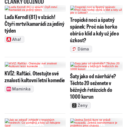
ČLÁNKY ODJINUD
Laďa Kerndl (81) v slzách!
Tropické noci a špatný
Čtyři mrtví kamarádi za jediný
spánek: Proč nás horko
týden
obírá o klid a kdy už jde o
úzkost?
Aha!
Dáma
KVÍZ: Rafťáci. Otestujte své
Šaty jako od návrháře?
znalosti kultovní letní komedie
Těchto 20 seženete v
běžných řetězcích do
Maminka
1000 korun
Ženy