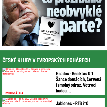
ČESKÉ KLUBY V EVROPSKÝCH POHÁRECH
Hradec - Besiktas 0:1.
Šance domácích, červená
i smolný odraz. Votroci
budou ...
EVROPSKÁ LIGA
Jablonec – RFS 2:0.