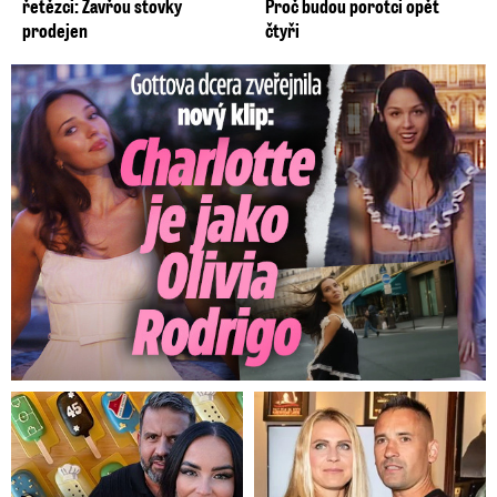
řetězci: Zavřou stovky
Proč budou porotci opět
prodejen
čtyři
Gottova dcera zveřejnila nový klip: Je jako Olivie Rodrigo!