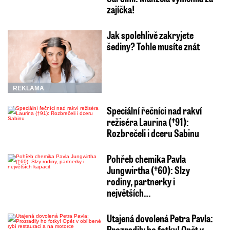
zajíčka!
Jak spolehlivě zakryjete
šediny? Tohle musíte znát
REKLAMA
Speciální řečníci nad rakví
režiséra Laurina (†91):
Rozbrečeli i dceru Sabinu
Pohřeb chemika Pavla
Jungwirtha (†60): Slzy
rodiny, partnerky i
největších…
Utajená dovolená Petra Pavla:
Prozradily ho fotky! Opět v