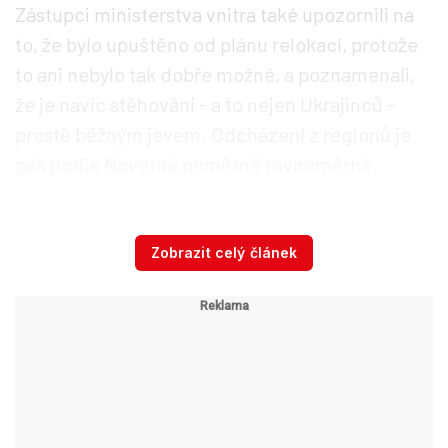
Zástupci ministerstva vnitra také upozornili na
to, že bylo upuštěno od plánu relokací, protože
to ani nebylo tak dobře možné, a poznamenali,
že je navíc stěhování - a to nejen Ukrajinců -
prostě běžným jevem. Odcházení z regionů je
pak podle Novotné poměrně rovnoměrné.
A co je to vlastně dočasná ochrana?
Jedná se
Zobrazit celý článek
o nástroj EU a krizový mechanismus, který se
aktivuje při výjimečných okolnostech v případě
hromadného přílivu osob. Jedná se vlastně o
kolektivní ochranu. Osoby s dočasnou ochranou
mají u nás přístup ke zdravotnímu pojištění, ke
vzdělávání a mají volný přístup na trh práce
.
Nové podmínky pak stanovují, jak dlouho