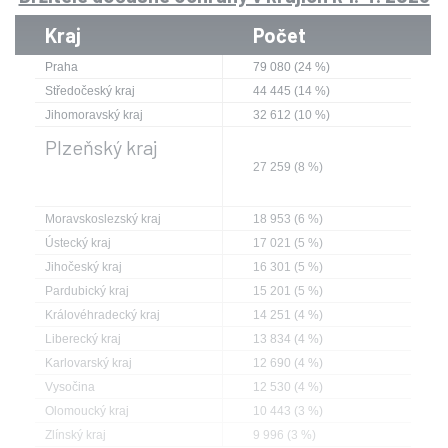
Kraj
Počet
Praha
79 080 (24 %)
Středočeský kraj
44 445 (14 %)
Jihomoravský kraj
32 612 (10 %)
Plzeňský kraj
27 259 (8 %)
Moravskoslezský kraj
18 953 (6 %)
Ústecký kraj
17 021 (5 %)
Jihočeský kraj
16 301 (5 %)
Pardubický kraj
15 201 (5 %)
Královéhradecký kraj
14 251 (4 %)
Liberecký kraj
13 834 (4 %)
Karlovarský kraj
12 690 (4 %)
Vysočina
12 530 (4 %)
Olomoucký kraj
10 443 (3 %)
Zlínský kraj
9 996 (3 %)