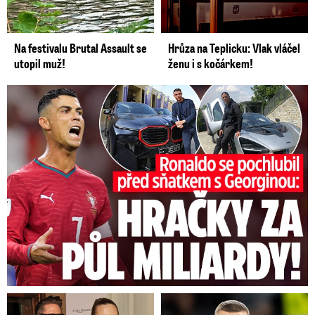
Na festivalu Brutal Assault se
Hrůza na Teplicku: Vlak vláčel
utopil muž!
ženu i s kočárkem!
Ronaldo se pochlubil před sňatkem: Hračky za půl miliardy!