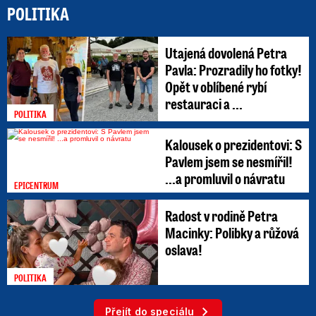
POLITIKA
Utajená dovolená Petra
Pavla: Prozradily ho fotky!
Opět v oblíbené rybí
restauraci a ...
POLITIKA
Kalousek o prezidentovi: S
Pavlem jsem se nesmířil!
...a promluvil o návratu
EPICENTRUM
Radost v rodině Petra
Macinky: Polibky a růžová
oslava!
POLITIKA
Přejít do speciálu