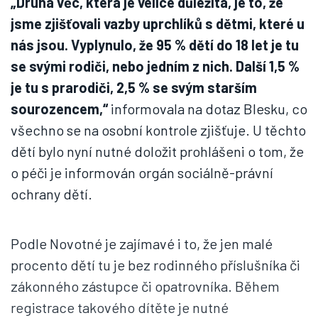
„Druhá věc, která je velice důležitá, je to, že
jsme zjišťovali vazby uprchlíků s dětmi, které u
nás jsou. Vyplynulo, že 95 % dětí do 18 let je tu
se svými rodiči, nebo jedním z nich. Další 1,5 %
je tu s prarodiči, 2,5 % se svým starším
sourozencem,“
informovala na dotaz Blesku, co
všechno se na osobní kontrole zjišťuje. U těchto
dětí bylo nyní nutné doložit prohlášeni o tom, že
o péči je informován orgán sociálně-právní
ochrany dětí.
Podle Novotné je zajímavé i to, že jen malé
procento dětí tu je bez rodinného příslušníka či
zákonného zástupce či opatrovníka. Během
registrace takového dítěte je nutné