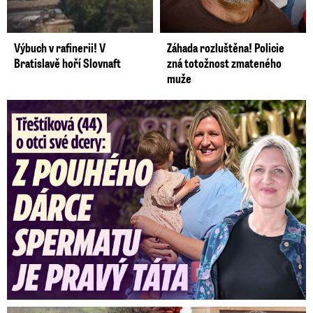
Výbuch v rafinerii! V
Záhada rozluštěna! Policie
Bratislavě hoří Slovnaft
zná totožnost zmateného
muže
Třeštíková (44) o otci dcery: Z dárce spermatu pravý táta