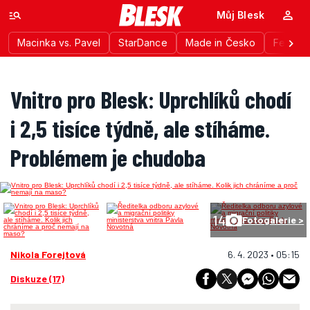
Můj Blesk
Macinka vs. Pavel
StarDance
Made in Česko
Festiva
Vnitro pro Blesk: Uprchlíků chodí
i 2,5 tisíce týdně, ale stíháme.
Problémem je chudoba
14
Fotogalerie >
Nikola Forejtová
6. 4. 2023 • 05:15
Diskuze (17)