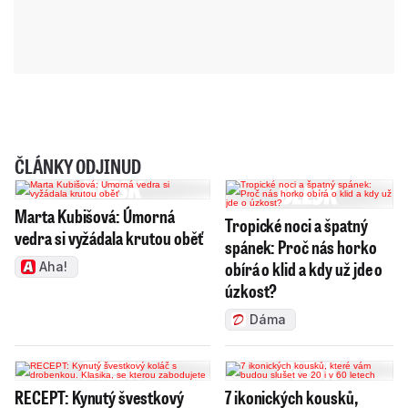
ČLÁNKY ODJINUD
Marta Kubišová: Úmorná
Tropické noci a špatný
vedra si vyžádala krutou oběť
spánek: Proč nás horko
obírá o klid a kdy už jde o
Aha!
úzkost?
Dáma
RECEPT: Kynutý švestkový
7 ikonických kousků,