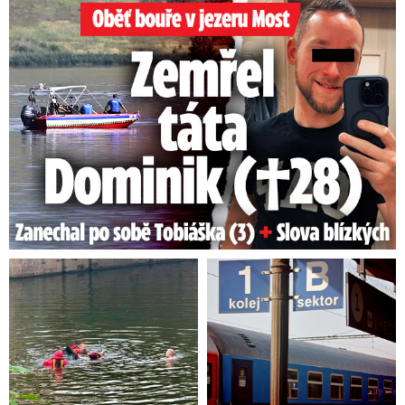
Oběť bouře v jezeru Most: Zemřel táta Dominik (†28)