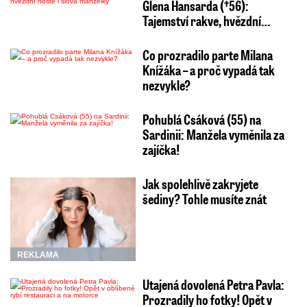
Glena Hansarda (†56):
Tajemství rakve, hvězdní…
Co prozradilo parte Milana
Knížáka – a proč vypadá tak
nezvykle?
Pohublá Csáková (55) na
Sardinii: Manžela vyměnila za
zajíčka!
Jak spolehlivě zakryjete
šediny? Tohle musíte znát
REKLAMA
Utajená dovolená Petra Pavla:
Prozradily ho fotky! Opět v