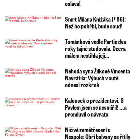
oslava!
Smrt Milana Knížáka († 86):
Než ho pohřbí, bude soud!
Tománková vedle Partie dva
roky tajně studovala. Dcera
málem nestihla její…
Nehoda syna Žilkové Vincenta
Navrátila: Výbuch v autě
odnesl rozkrok
Kalousek o prezidentovi: S
Pavlem jsem se nesmířil! ...a
promluvil o návratu
Ničivé zemětřesení u
Neapole: Obří balvany se řítily