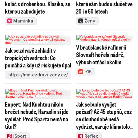
koláč s drobenkou. Klasika, se
které vám budou slušet ve
kterou zabodujete
20 i v 60 letech
Maminka
Ženy
V bratislavské rafinerii
Jak se zdravě zchladit v
Slovnaft hořela nádrž,
tropických vedrech: Co
výbuch otřásl okolím
pomáhá a kdy už riskujete úpal
e15
https://mojezdravi.zeny.cz/
Expert: Nad Kuchtou nikdo
Jak se bude vyvíjet
brečet nebude, Haraslín si jde
počasí? Až 45 stupňů, což
vydělat. Proč Sparta nemá na
se dlouhodobě nedá
titul?
vydržet, varuje klimatolog
Radim Tolasz
iSport
Reflex