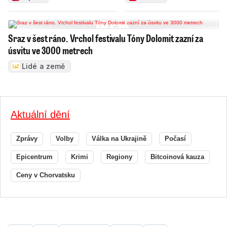
Sraz v šest ráno. Vrchol festivalu Tóny Dolomit zazní za
úsvitu ve 3000 metrech
Lidé a země
Aktuální dění
Zprávy
Volby
Válka na Ukrajině
Počasí
Epicentrum
Krimi
Regiony
Bitcoinová kauza
Ceny v Chorvatsku