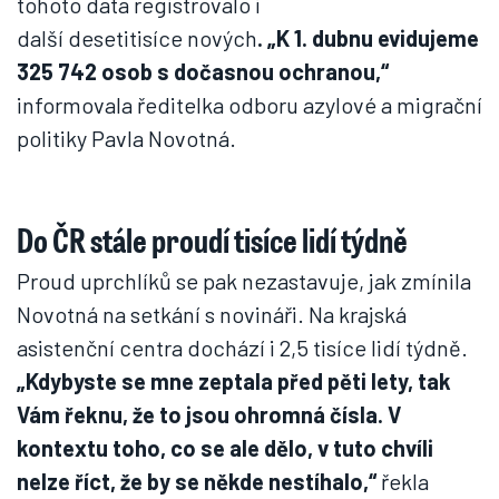
tohoto data registrovalo i
další desetitisíce nových
. „K 1. dubnu evidujeme
325 742 osob s dočasnou ochranou,“
informovala ředitelka odboru azylové a migrační
politiky Pavla Novotná.
Do ČR stále proudí tisíce lidí týdně
Proud uprchlíků se pak nezastavuje, jak zmínila
Novotná na setkání s novináři. Na krajská
asistenční centra dochází i 2,5 tisíce lidí týdně.
„Kdybyste se mne zeptala před pěti lety, tak
Vám řeknu, že to jsou ohromná čísla. V
kontextu toho, co se ale dělo, v tuto chvíli
nelze říct, že by se někde nestíhalo,“
řekla