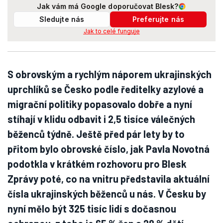
Jak vám má Google doporučovat Blesk?
Sledujte nás
Preferujte nás
Jak to celé funguje
S obrovským a rychlým náporem ukrajinských
uprchlíků se Česko podle ředitelky azylové a
migrační politiky popasovalo dobře a nyní
stíhají v klidu odbavit i 2,5 tisíce válečných
běženců týdně. Ještě před pár lety by to
přitom bylo obrovské číslo, jak Pavla Novotná
podotkla v krátkém rozhovoru pro Blesk
Zprávy poté, co na vnitru představila aktuální
čísla ukrajinských běženců u nás. V Česku by
nyní mělo být 325 tisíc lidí s dočasnou