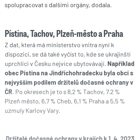
spolupracovat s dalšími orgány, dodala.
Pístina, Tachov, Plzeň-město a Praha
Z dat, která má ministerstvo vnitra nyní k
dispozici, se dá také vyčíst to, kde se ukrajinští
uprchlíci v Česku nejvíce ubytovávají.
Například
obec Pístina na Jindřichohradecku byla obcí s
nejvyšším podílem držitelů dočasné ochrany v
ČR
. Po okresech je to s 8,2 % Tachov, 7.2 %
Plzeň město, 6,7 % Cheb, 6,1 % Praha a 5,5 %
uzmuly Karlovy Vary.
Držitelé dočasné ochrany v krajích k 1. 4. 2023