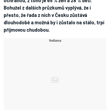
ochranou, z toho je 65 % žen a 28 % dětí.
Bohužel z dalších průzkumů vyplývá, že i
přesto, že řada z nich v Česku zůstává
dlouhodobě a možná by i zůstalo na stálo, trpí
příjmovou chudobou.