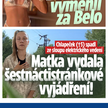
Smrtelný pád chlapce: Matka vydala vyjádření na 16 stran