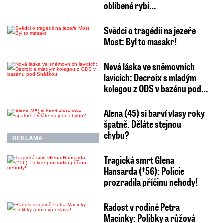
oblíbené rybí…
Svědci o tragédii na jezeře
Most: Byl to masakr!
Nová láska ve sněmovních
lavicích: Decroix s mladým
kolegou z ODS v bazénu pod…
Alena (45) si barví vlasy roky
špatně. Děláte stejnou
chybu?
REKLAMA
Tragická smrt Glena
Hansarda (†56): Policie
prozradila příčinu nehody!
Radost v rodině Petra
Macinky: Polibky a růžová