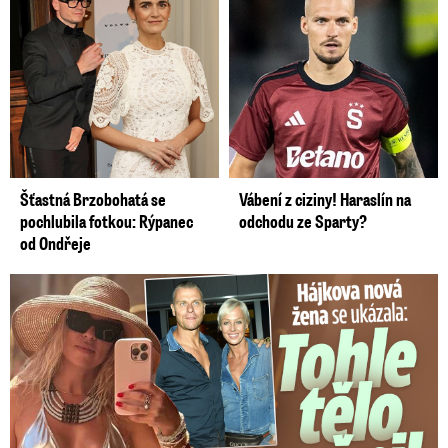
Šťastná Brzobohatá se
Vábení z ciziny! Haraslín na
pochlubila fotkou: Rýpanec
odchodu ze Sparty?
od Ondřeje
Tohle tělo nahradilo Belo: Nová partnerka se ukázala...