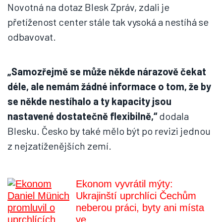
Novotná na dotaz Blesk Zpráv, zdali je
přetíženost center stále tak vysoká a nestíhá se
odbavovat.
„Samozřejmě se může někde nárazově čekat
déle, ale nemám žádné informace o tom, že by
se někde nestíhalo a ty kapacity jsou
nastavené dostatečně flexibilně,“
dodala
Blesku. Česko by také mělo být po revizi jednou
z nejzatíženějších zemí.
Ekonom vyvrátil mýty:
Ukrajinští uprchlíci Čechům
neberou práci, byty ani místa
ve ...