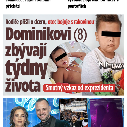
přichází
pantoflích
Dominikovi (8) zbývají týdny života: Vzkaz od exprezidenta
Na Gáboríka se sypou obvinění z nevěry: Reakce manželky!