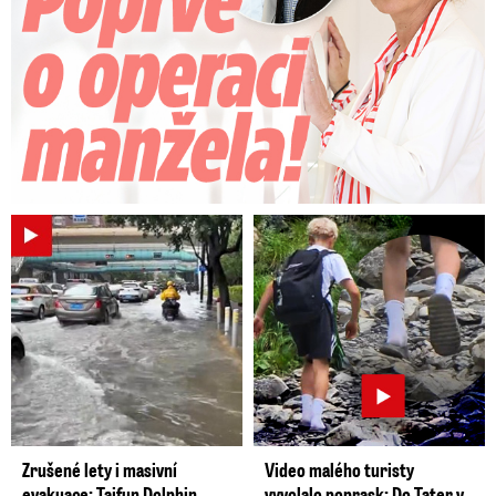
Zrušené lety i masivní
Video malého turisty
evakuace: Tajfun Dolphin
vyvolalo poprask: Do Tater v