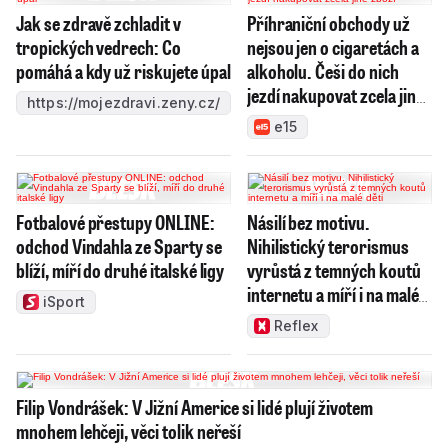
Jak se zdravě zchladit v
Příhraniční obchody už
tropických vedrech: Co
nejsou jen o cigaretách a
pomáhá a kdy už riskujete úpal
alkoholu. Češi do nich
jezdí nakupovat zcela jiné
https://mojezdravi.zeny.cz/
zboží
e15
Fotbalové přestupy ONLINE:
Násilí bez motivu.
odchod Vindahla ze Sparty se
Nihilistický terorismus
blíží, míří do druhé italské ligy
vyrůstá z temných koutů
internetu a míří i na malé
iSport
děti
Reflex
Filip Vondrášek: V Jižní Americe si lidé plují životem
mnohem lehčeji, věci tolik neřeší