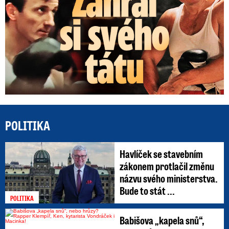
POLITIKA
Havlíček se stavebním
zákonem protlačil změnu
názvu svého ministerstva.
Bude to stát ...
POLITIKA
Babišova „kapela snů“,