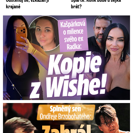
krajané
brát?
Kašpárková o milence svého ex Radka: Kopie z Wishe!
Splněný sen Ondřeje Brzobohatého: Zahrál si svého tátu