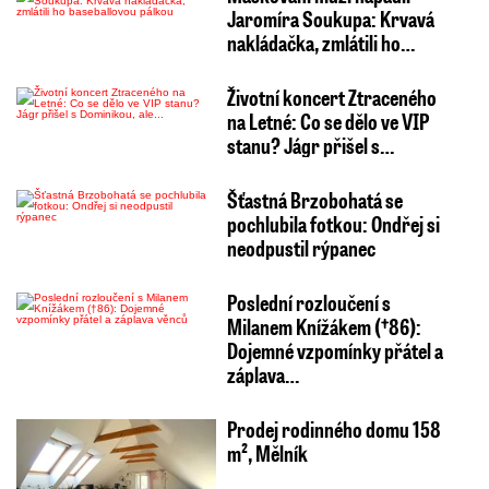
Jaromíra Soukupa: Krvavá
nakládačka, zmlátili ho…
Životní koncert Ztraceného
na Letné: Co se dělo ve VIP
stanu? Jágr přišel s…
Šťastná Brzobohatá se
pochlubila fotkou: Ondřej si
neodpustil rýpanec
Poslední rozloučení s
Milanem Knížákem (†86):
Dojemné vzpomínky přátel a
záplava…
Prodej rodinného domu 158
m², Mělník