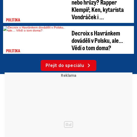
nebo hrůzy? Rapper
Klempíř, Ken, kytarista
Vondráček i ...
POLITIKA
Decroix s Havránkem
dováděli v Polsku, ale…
Vědí o tom doma?
POLITIKA
Přejít do speciálu