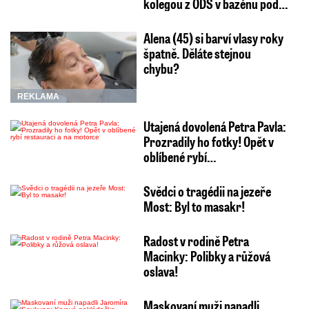
kolegou z ODS v bazénu pod…
Alena (45) si barví vlasy roky
špatně. Děláte stejnou
chybu?
REKLAMA
Utajená dovolená Petra Pavla:
Prozradily ho fotky! Opět v
oblíbené rybí…
Svědci o tragédii na jezeře
Most: Byl to masakr!
Radost v rodině Petra
Macinky: Polibky a růžová
oslava!
Maskovaní muži napadli