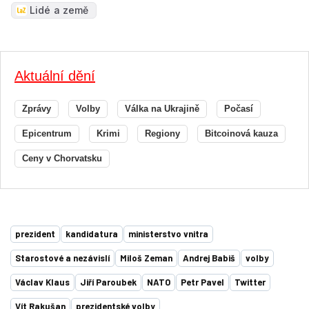
Lidé a země
Aktuální dění
Zprávy
Volby
Válka na Ukrajině
Počasí
Epicentrum
Krimi
Regiony
Bitcoinová kauza
Ceny v Chorvatsku
prezident
kandidatura
ministerstvo vnitra
Starostové a nezávislí
Miloš Zeman
Andrej Babiš
volby
Václav Klaus
Jiří Paroubek
NATO
Petr Pavel
Twitter
Vít Rakušan
prezidentské volby