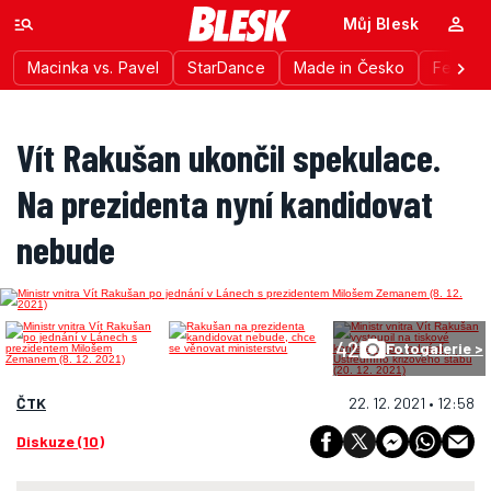
Můj Blesk
Macinka vs. Pavel
StarDance
Made in Česko
Festiva
Vít Rakušan ukončil spekulace.
Na prezidenta nyní kandidovat
nebude
42
Fotogalerie >
ČTK
22. 12. 2021 • 12:58
Diskuze (10)