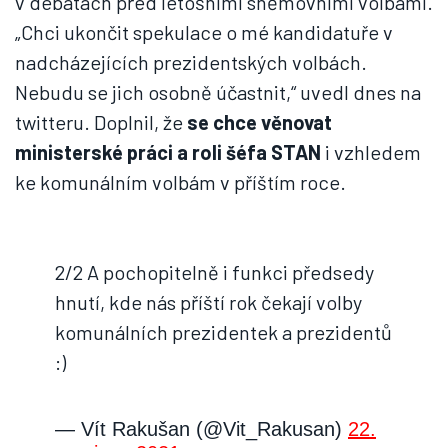
v debatách před letošními sněmovními volbami.
„Chci ukončit spekulace o mé kandidatuře v
nadcházejících prezidentských volbách.
Nebudu se jich osobně účastnit,“ uvedl dnes na
twitteru. Doplnil, že
se chce věnovat
ministerské práci a roli šéfa STAN
i vzhledem
ke komunálním volbám v příštím roce.
2/2 A pochopitelně i funkci předsedy
hnutí, kde nás příští rok čekají volby
komunálních prezidentek a prezidentů
:)
— Vít Rakušan (@Vit_Rakusan)
22.