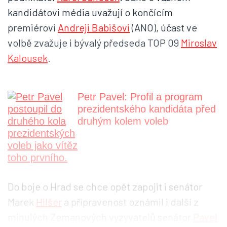
kandidátovi média uvažují o končícím
premiérovi
Andreji Babišovi
(ANO), účast ve
volbě zvažuje i bývalý předseda TOP 09
Miroslav
Kalousek
.
Petr Pavel: Profil a program
prezidentského kandidáta před
druhým kolem voleb
Do boje o Hrad se chce opět zapojit i senátor
Marek
Hilšer
a připravenost oznámil i další z
minulých Zemanových vyzyvatelů senátor
Pavel