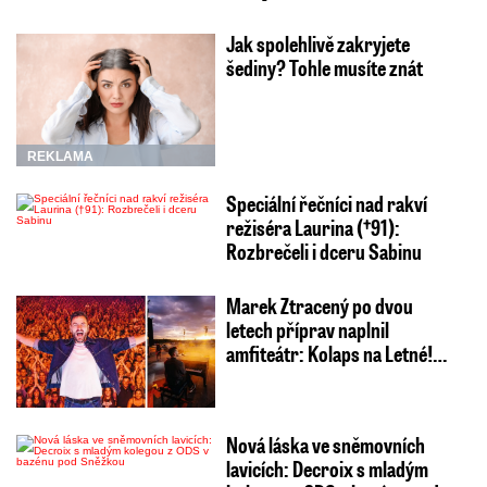
Jak spolehlivě zakryjete
šediny? Tohle musíte znát
REKLAMA
Speciální řečníci nad rakví
režiséra Laurina (†91):
Rozbrečeli i dceru Sabinu
Marek Ztracený po dvou
letech příprav naplnil
amfiteátr: Kolaps na Letné!…
Nová láska ve sněmovních
lavicích: Decroix s mladým