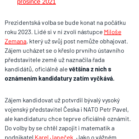
prosince 2021
Prezidentská volba se bude konat na počátku
roku 2023. Lidé si v ní zvolí nástupce
Miloše
Zemana
, který už svůj post nemůže obhajovat.
Zájem ucházet se o křeslo prvního ústavního
představitele země už naznačila řada
kandidátů, oficiálně ale
většina z nich s
oznámením kandidatury zatím vyčkává.
Zájem kandidovat už potvrdil bývalý vysoký
vojenský představitel Česka i NATO Petr Pavel,
ale kandidaturu chce teprve oficiálně oznámit.
Do volby by se chtěl zapojit i matematik a
podnikatel
Karel Janeček
. Jako o vážném