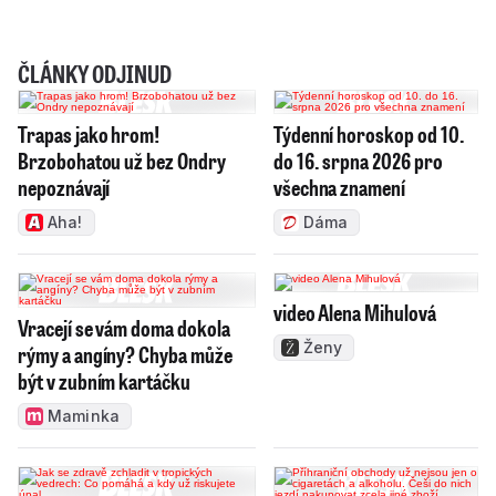
ČLÁNKY ODJINUD
Trapas jako hrom!
Týdenní horoskop od 10.
Brzobohatou už bez Ondry
do 16. srpna 2026 pro
nepoznávají
všechna znamení
Aha!
Dáma
video Alena Mihulová
Vracejí se vám doma dokola
Ženy
rýmy a angíny? Chyba může
být v zubním kartáčku
Maminka