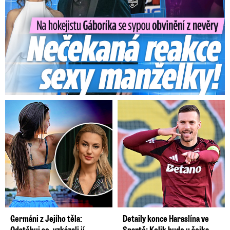
Germáni z Jejího těla:
Detaily konce Haraslína ve
Odstěhuj se, vzkázali jí
Spartě: Kolik bude u šejka