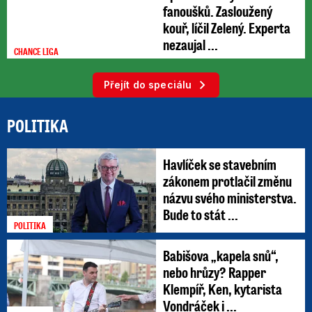
fanoušků. Zasloužený
kouř, líčil Zelený. Experta
nezaujal ...
CHANCE LIGA
Přejít do speciálu
POLITIKA
Havlíček se stavebním
zákonem protlačil změnu
názvu svého ministerstva.
Bude to stát ...
POLITIKA
Babišova „kapela snů“,
nebo hrůzy? Rapper
Klempíř, Ken, kytarista
Vondráček i ...