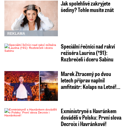
Jak spolehlivě zakryjete
šediny? Tohle musíte znát
REKLAMA
Speciální řečníci nad rakví
režiséra Laurina (†91):
Rozbrečeli i dceru Sabinu
Marek Ztracený po dvou
letech příprav naplnil
amfiteátr: Kolaps na Letné!…
Exministryně s Havránkem
dováděli v Polsku: První slova
Decroix i Havránkové!