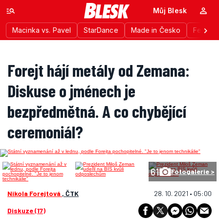
Můj Blesk
Macinka vs. Pavel
StarDance
Made in Česko
Festiva
Forejt hájí metály od Zemana:
Diskuse o jménech je
bezpředmětná. A co chybějící
ceremoniál?
61
Fotogalerie >
Nikola Forejtová
, ČTK
28. 10. 2021 • 05:00
Diskuze (17)