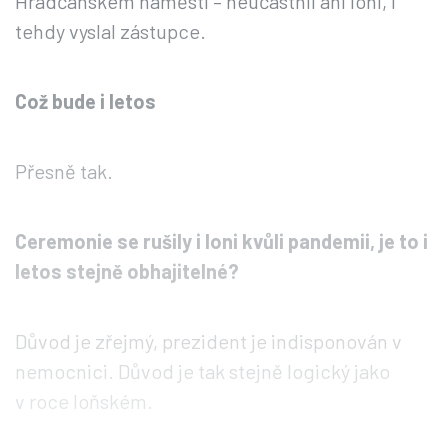
Hradčanském náměstí – neúčastnil ani loni, i
tehdy vyslal zástupce.
Což bude i letos
Přesně tak.
Ceremonie se rušily i loni kvůli pandemii, je to i
letos stejně obhajitelné?
Důvod je zřejmý, prezident je indisponován v
nemocnici. Důvod je tak stejně logický jako
v roce loňském.