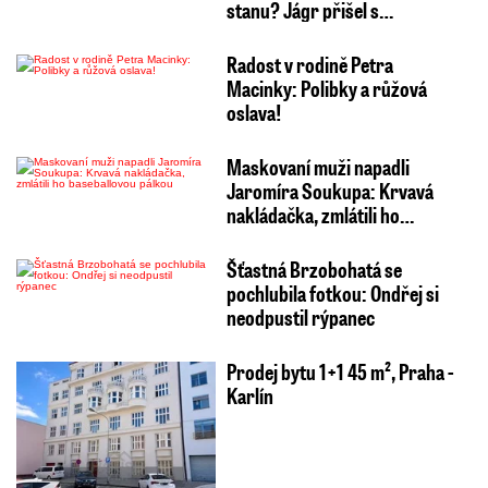
stanu? Jágr přišel s…
Radost v rodině Petra
Macinky: Polibky a růžová
oslava!
Maskovaní muži napadli
Jaromíra Soukupa: Krvavá
nakládačka, zmlátili ho…
Šťastná Brzobohatá se
pochlubila fotkou: Ondřej si
neodpustil rýpanec
Prodej bytu 1+1 45 m², Praha -
Karlín