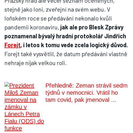
Pražský hrad ale večer seznam oceněných,
stejně jako loni, zveřejní na svém webu. V
loňském roce se předávání nekonalo kvůli
pandemii koronaviru,
jak ale pro Blesk Zprávy
poznamenal bývalý hradní protokolář Jindřích
Forejt
, i letos k tomu vede zcela logický důvod.
Forejt také vysvětlil, že datum předávání vlastně
nehraje nijak velkou roli.
Přehledně: Zeman strávil sedm
týdnů v nemocnici. Vrátil ho
tam covid, pak jmenoval ...