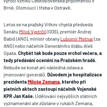
výročí vzniku Československa připomenou v
Brně, Olomouci i třeba v Ostravě.
Letos se na pražský Vítkov chystá předseda
Senátu
Miloš Vystrčil
(ODS), premiér Andrej
Babiš (ANO), ministr obrany
Lubomír Metnar
(za
ANO) nebo náčelník Generálního štábu Aleš
Opata.
Chybět tak bude pouze vrchol večera, a
tedy předávání ocenění na Pražském hradě.
Nebude se konat ani následná oslava a
jmenování generálů.
Důvodem je hospitalizace
prezidenta
Miloše Zemana
, kterého při
pietních aktech zastoupí náčelník Vojenské
KPR Jan Kaše.
Udělování nejvyšších státních
vyznamenání ale zůstane v rukách Zemana,