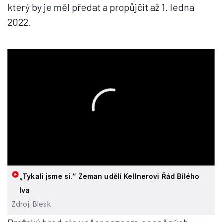
který by je měl předat a propůjčit až 1. ledna
2022.
„Tykali jsme si.“ Zeman udělí Kellnerovi Řád Bílého
lva
Zdroj: Blesk