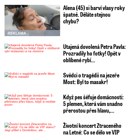
Alena (45) si barví vlasy roky
špatně. Děláte stejnou
chybu?
REKLAMA
Utajená dovolená Petra Pavla:
Prozradily ho fotky! Opět v
oblíbené rybí…
Svědci o tragédii na jezeře
Most: Byl to masakr!
Když pes šéfuje domácnosti:
5 plemen, která vám snadno
přerostou přes hlavu,…
Životní koncert Ztraceného
na Letné: Co se dělo ve VIP