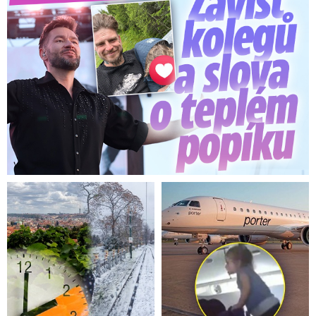
Bývalý šéf hradního protokolu Jindřich Forejt zhubl 50 kilogramů
(červen 2021)
Autor: Archiv Jindřicha Forejta
I tak, 1. ledna je pro nás nezvyklé datum.
Slovensko to ale také tak má. Na Slovensku se
prezident na začátku účastní celé řady aktů.
Naším zvykem je, že se 1. ledna žádný státní akt
nekoná. Maximálně a pochopitelně – i když to
v posledních letech už také není – projev