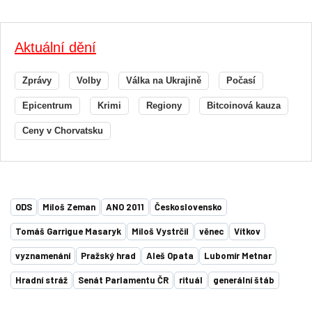
Aktuální dění
Zprávy
Volby
Válka na Ukrajině
Počasí
Epicentrum
Krimi
Regiony
Bitcoinová kauza
Ceny v Chorvatsku
ODS
Miloš Zeman
ANO 2011
Československo
Tomáš Garrigue Masaryk
Miloš Vystrčil
věnec
Vítkov
vyznamenání
Pražský hrad
Aleš Opata
Lubomír Metnar
Hradní stráž
Senát Parlamentu ČR
rituál
generální štáb