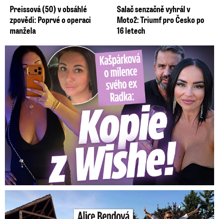
Preissová (50) v obsáhlé
Salač senzačně vyhrál v
zpovědi: Poprvé o operaci
Moto2: Triumf pro Česko po
manžela
16 letech
Kašpárková o milence svého ex Radka: Kopie z Wishe!
Bendová po nevyhnutelné demolici: Takhle roste nový dům