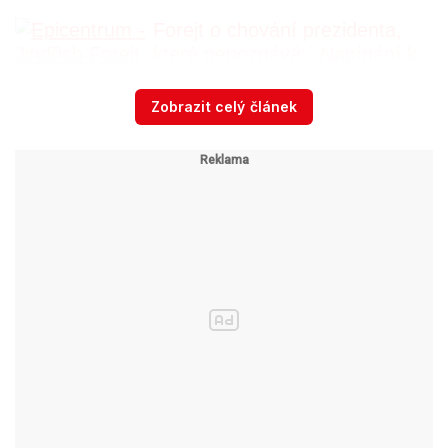
Forejt o chování prezidenta,
které nepoznává: „Napínání k
nesnesení nebyl jeho styl“
Zobrazit celý článek
A co říkáte na zvolené datum 1. ledna?
Za mě platí, že ceremoniál předání státních
vyznamenání může být kdykoliv. Je tu zákon,
který stanoví, že řádové dny k propůjčení řádu
TGM a Bílého lva jsou 28. října a 1. ledna. Takže i
kdyby to bylo předáno v 5. listopadu, v prosinci
či třeba 18. ledna, tak je to v pořádku, protože ty
základní listiny budou i tak znít, že to rozhodnutí
bylo učiněno k řádovému dni.