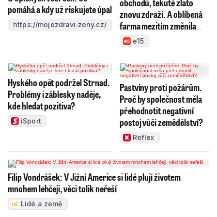
obchodů, tekuté zlato
pomáhá a kdy už riskujete úpal
znovu zdraží. A oblíbená
farma mezitím změnila
https://mojezdravi.zeny.cz/
majitele
e15
Hyského opět podržel Strnad.
Pastviny proti požárům.
Problémy i záblesky naděje,
Proč by společnost měla
kde hledat pozitiva?
přehodnotit negativní
postoj vůči zemědělství?
iSport
Reflex
Filip Vondrášek: V Jižní Americe si lidé plují životem
mnohem lehčeji, věci tolik neřeší
Lidé a země