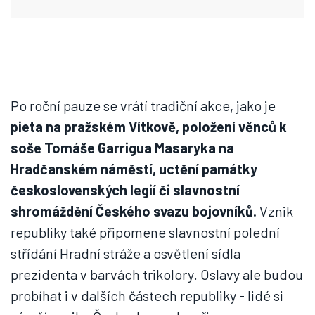
Po roční pauze se vrátí tradiční akce, jako je
pieta na pražském Vítkově, položení věnců k
soše Tomáše Garrigua Masaryka na
Hradčanském náměstí, uctění památky
československých legií či slavnostní
shromáždění Českého svazu bojovníků.
Vznik
republiky také připomene slavnostní polední
střídání Hradní stráže a osvětlení sídla
prezidenta v barvách trikolory. Oslavy ale budou
probíhat i v dalších částech republiky - lidé si