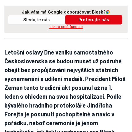
Jak vám má Google doporučovat Blesk?
Sledujte nás
Preferujte nás
Jak to celé funguje
Letošní oslavy Dne vzniku samostatného
Československa se budou muset už podruhé
obejít bez propůjčování nejvyšších státních
vyznamenání a udílení medailí. Prezident Miloš
Zeman tento tradiční akt posunul až na 1.
leden s ohledem na svou hospitalizaci. Podle
bývalého hradního protokoláře Jindřicha
Forejta je posunutí pochopitelné a navíc v
pořádku, neboť ceremonie je jenom
technikálie, jak řekl v rozhovoru pro Blesk