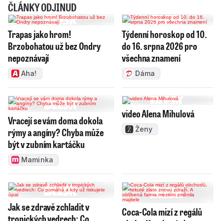
ČLÁNKY ODJINUD
Trapas jako hrom!
Týdenní horoskop od 10.
Brzobohatou už bez Ondry
do 16. srpna 2026 pro
nepoznávají
všechna znamení
Aha!
Dáma
video Alena Mihulová
Vracejí se vám doma dokola
Ženy
rýmy a angíny? Chyba může
být v zubním kartáčku
Maminka
Jak se zdravě zchladit v
Coca-Cola mizí z regálů
tropických vedrech: Co