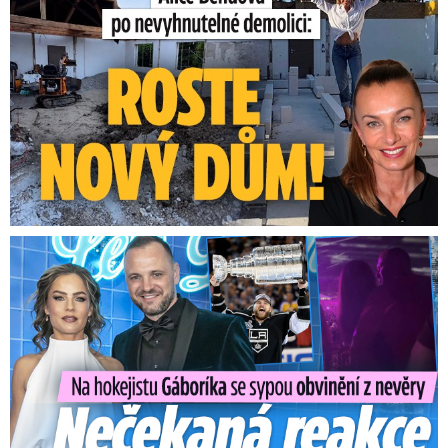
Na Gáboríka se sypou obvinění z nevěry: Reakce manželky!