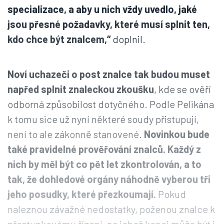
specializace, a aby u nich vždy uvedlo, jaké
jsou přesné požadavky, které musí splnit ten,
kdo chce být znalcem,“
doplnil.
Noví uchazeči o post znalce tak budou muset
napřed splnit znaleckou zkoušku
, kde se ověří
odborná způsobilost dotyčného. Podle Pelikána
k tomu sice už nyní některé soudy přistupují,
není to ale zákonně stanovené.
Novinkou bude
také pravidelné prověřování znalců. Každý z
nich by měl být co pět let zkontrolován, a to
tak, že dohledové orgány náhodně vyberou tři
jeho posudky, které přezkoumají.
Pokud
naleznou závažné nedostatky, poženou znalce k