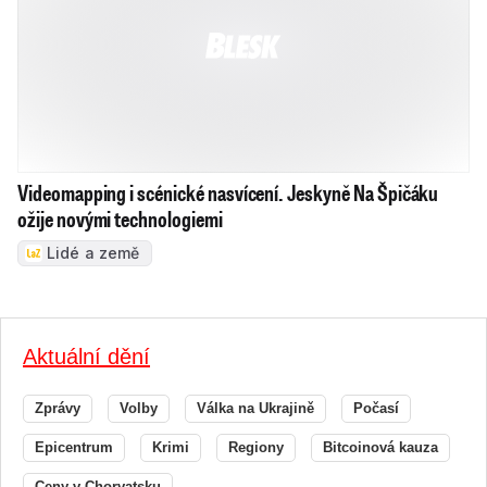
Videomapping i scénické nasvícení. Jeskyně Na Špičáku
ožije novými technologiemi
Lidé a země
Aktuální dění
Zprávy
Volby
Válka na Ukrajině
Počasí
Epicentrum
Krimi
Regiony
Bitcoinová kauza