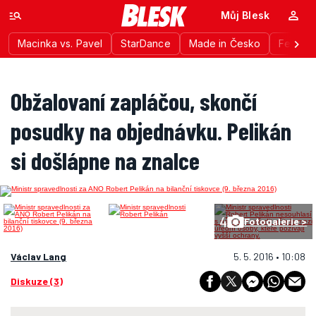
Můj Blesk
Macinka vs. Pavel
StarDance
Made in Česko
Festiva
Obžalovaní zapláčou, skončí
posudky na objednávku. Pelikán
si došlápne na znalce
4
Fotogalerie >
Václav Lang
5. 5. 2016 • 10:08
Diskuze (3)