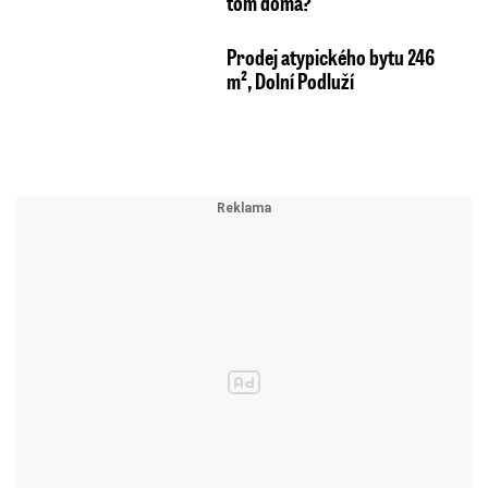
tom doma?
Prodej atypického bytu 246
m², Dolní Podluží