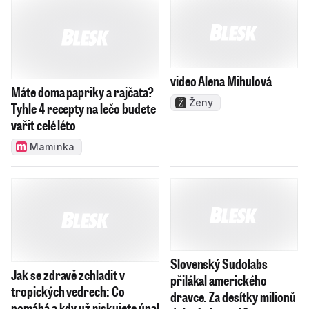
video Alena Mihulová
Máte doma papriky a rajčata?
Ženy
Tyhle 4 recepty na lečo budete
vařit celé léto
Maminka
Slovenský Sudolabs
Jak se zdravě zchladit v
přilákal amerického
tropických vedrech: Co