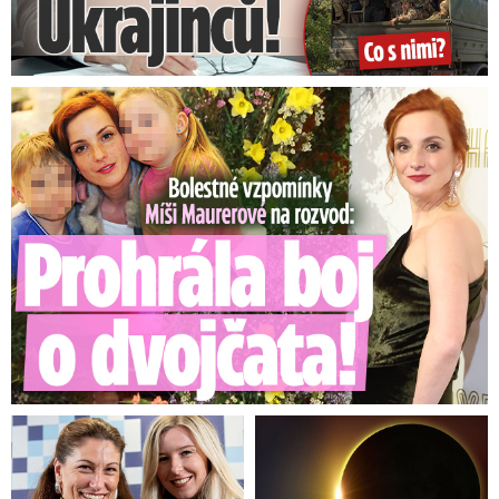
znaleckého posudku. A bohužel na to žádným
způsobem nezareagoval zákon,“
řekl ministr.
Bolestné vzpomínky Míši Maurerové: Prohrála boj o dvojčata!
Náklady na novinky budou podle něj
představovat „několik málo set milionů
, což
není málo peněz, ale když to porovnáme se
škodami, které současný systém působí, tak
jsem přesvědčen, že je to více než obhajitelné“.