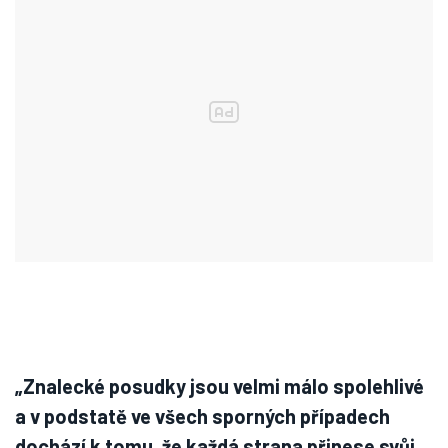
„Znalecké posudky jsou velmi málo spolehlivé
a v podstatě ve všech sporných případech
dochází k tomu, že každá strana přinese svůj