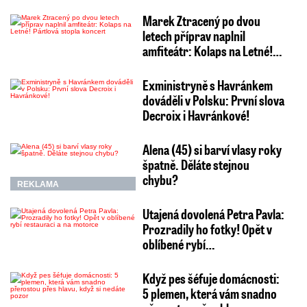
Marek Ztracený po dvou
letech příprav naplnil
amfiteátr: Kolaps na Letné!…
Exministryně s Havránkem
dováděli v Polsku: První slova
Decroix i Havránkové!
Alena (45) si barví vlasy roky
špatně. Děláte stejnou
chybu?
REKLAMA
Utajená dovolená Petra Pavla:
Prozradily ho fotky! Opět v
oblíbené rybí…
Když pes šéfuje domácnosti:
5 plemen, která vám snadno