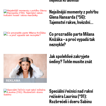
Nejsilnější momenty z pohřbu
Glena Hansarda (†56):
Tajemství rakve, hvězdní…
Co prozradilo parte Milana
Knížáka – a proč vypadá tak
nezvykle?
Jak spolehlivě zakryjete
šediny? Tohle musíte znát
REKLAMA
Speciální řečníci nad rakví
režiséra Laurina (†91):
Rozbrečeli i dceru Sabinu