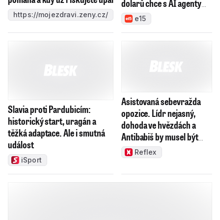
dravce. Za desítky milionů
pomáhá a kdy už riskujete úpal
dolarů chce s AI agenty
dobýt USA
https://mojezdravi.zeny.cz/
e15
Asistovaná sebevražda
Slavia proti Pardubicím:
opozice. Lídr nejasný,
historický start, uragán a
dohoda ve hvězdách a
těžká adaptace. Ale i smutná
Antibabiš by musel být
událost
jako Spider-Man
Reflex
iSport