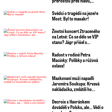
přerostou přes hlavu,…
Svědci o tragédii na jezeře
Most: Byl to masakr!
Životní koncert Ztraceného
na Letné: Co se dělo ve VIP
stanu? Jágr přišel s…
Radost v rodině Petra
Macinky: Polibky a růžová
oslava!
Maskovaní muži napadli
Jaromíra Soukupa: Krvavá
nakládačka, zmlátili ho…
Decroix s Havránkem
dováděli v Polsku, ale… Vědí o