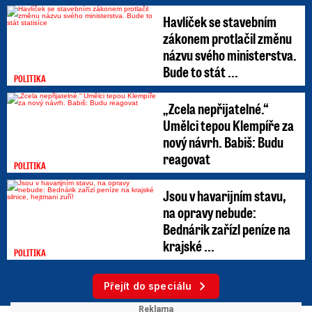
Havlíček se stavebním
zákonem protlačil změnu
názvu svého ministerstva.
Bude to stát ...
POLITIKA
„Zcela nepřijatelné.“
Umělci tepou Klempíře za
nový návrh. Babiš: Budu
reagovat
POLITIKA
Jsou v havarijním stavu,
na opravy nebude:
Bednárik zařízl peníze na
krajské ...
POLITIKA
Přejít do speciálu