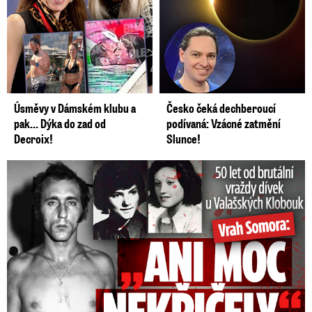
Úsměvy v Dámském klubu a
Česko čeká dechberoucí
pak… Dýka do zad od
podívaná: Vzácné zatmění
Decroix!
Slunce!
50 let od běsnění Somory: Těla dívek vrah ukryl na skládce