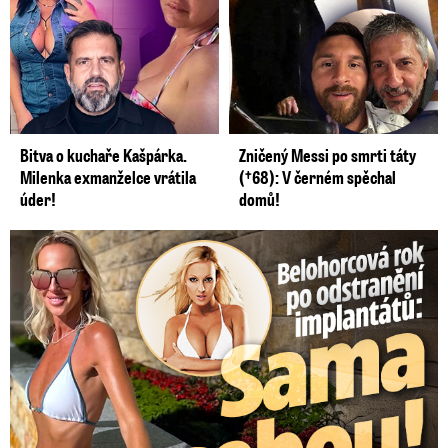
Bitva o kuchaře Kašpárka.
Zničený Messi po smrti táty
Milenka exmanželce vrátila
(†68): V černém spěchal
úder!
domů!
Belohorcová rok po odstranění implantátů: Konečně sama sebou