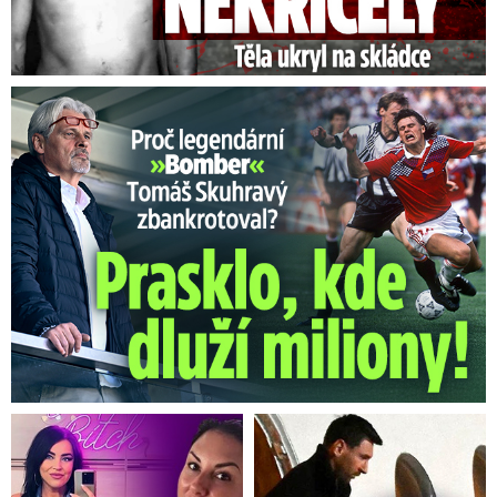
Proč Skuhravý zbankrotoval? Prasklo, kde dluží miliony!