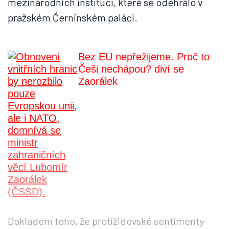
mezinárodních institucí, které se odehrálo v
pražském Černínském paláci.
Bez EU nepřežijeme. Proč to
Češi nechápou? diví se
Zaorálek
Dokladem toho, že protižidovské sentimenty