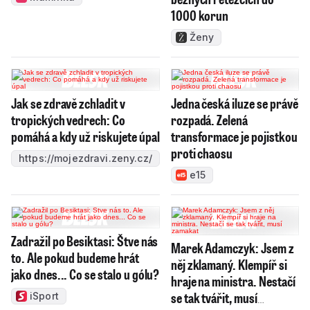
1000 korun
Ženy
Jak se zdravě zchladit v
Jedna česká iluze se právě
tropických vedrech: Co
rozpadá. Zelená
pomáhá a kdy už riskujete úpal
transformace je pojistkou
proti chaosu
https://mojezdravi.zeny.cz/
e15
Zadražil po Besiktasi: Štve nás
Marek Adamczyk: Jsem z
to. Ale pokud budeme hrát
něj zklamaný. Klempíř si
jako dnes... Co se stalo u gólu?
hraje na ministra. Nestačí
se tak tvářit, musí
iSport