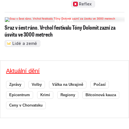
zamakat
Reflex
Sraz v šest ráno. Vrchol festivalu Tóny Dolomit zazní za
úsvitu ve 3000 metrech
Lidé a země
Aktuální dění
Zprávy
Volby
Válka na Ukrajině
Počasí
Epicentrum
Krimi
Regiony
Bitcoinová kauza
Ceny v Chorvatsku