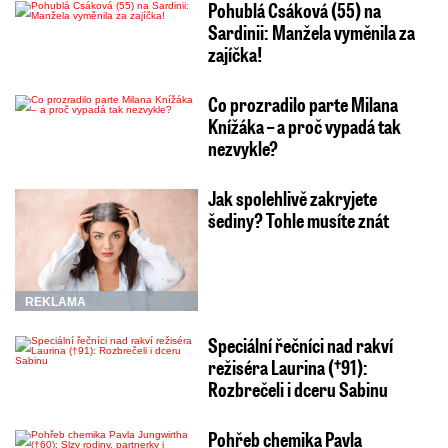
Pohublá Csáková (55) na
Sardinii: Manžela vyměnila za
zajíčka!
Co prozradilo parte Milana
Knížáka – a proč vypadá tak
nezvykle?
Jak spolehlivě zakryjete
šediny? Tohle musíte znát
REKLAMA
Speciální řečníci nad rakví
režiséra Laurina (†91):
Rozbrečeli i dceru Sabinu
Pohřeb chemika Pavla