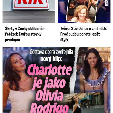
Škrty v Čechy oblíbeném
Tvůrci StarDance o změnách:
řetězci: Zavřou stovky
Proč budou porotci opět
prodejen
čtyři
Gottova dcera zveřejnila nový klip: Je jako Olivie Rodrigo!