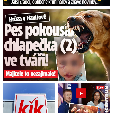
Hrůza v Havířově: Pes pokousal chlapečka (2) ve tváři!