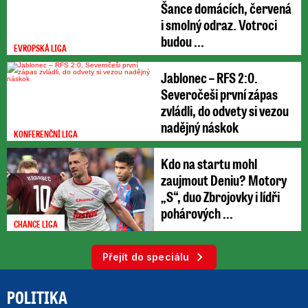
Šance domácích, červená
i smolný odraz. Votroci
budou ...
EVROPSKÁ LIGA
Jablonec – RFS 2:0.
Severočeši první zápas
zvládli, do odvety si vezou
nadějný náskok
KONFERENČNÍ LIGA
Kdo na startu mohl
zaujmout Deniu? Motory
„S“, duo Zbrojovky i lídři
pohárových ...
CHANCE LIGA
Přejít do speciálu
POLITIKA