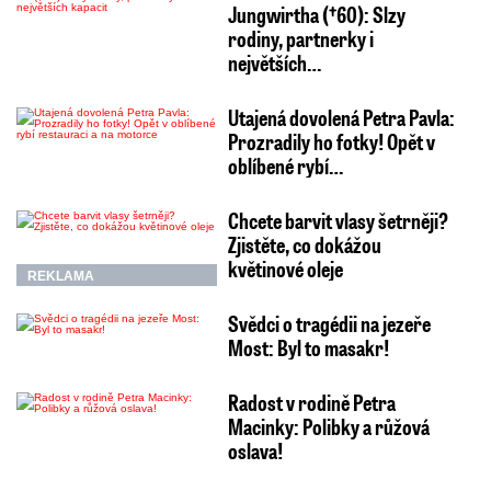
Jungwirtha (†60): Slzy
rodiny, partnerky i
největších…
Utajená dovolená Petra Pavla:
Prozradily ho fotky! Opět v
oblíbené rybí…
Chcete barvit vlasy šetrněji?
Zjistěte, co dokážou
květinové oleje
REKLAMA
Svědci o tragédii na jezeře
Most: Byl to masakr!
Radost v rodině Petra
Macinky: Polibky a růžová
oslava!