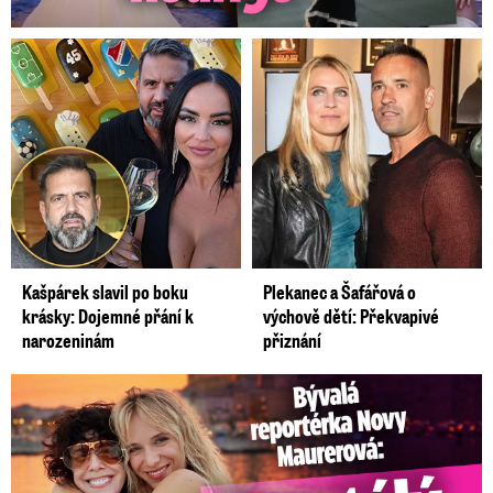
Kašpárek slavil po boku
Plekanec a Šafářová o
krásky: Dojemné přání k
výchově dětí: Překvapivé
narozeninám
přiznání
Bývalá reportérka Novy Maurerová: Neustálý boj o lásku s ...