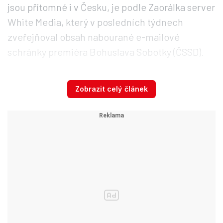
jsou přítomné i v Česku, je podle Zaorálka server
White Media, který v posledních týdnech
zveřejňoval obsah nabourané e-mailové
schránky premiéra Bohuslava Sobotky (ČSSD).
„Připadá mi hrozivé, že na tomto serveru jsou
Zobrazit celý článek
seznamy lidí, kteří posílají děti do židovských
škol,“
poznamenal Zaorálek. „Jsem rozhodnutý
o tom mluvit s ministrem vnitra, premiérem a
také našimi partnery ve Spojených státech a
Izraeli,“ doplnil.
Vztahová poradna v politice:
Zaorálek káral velvyslance kvůli