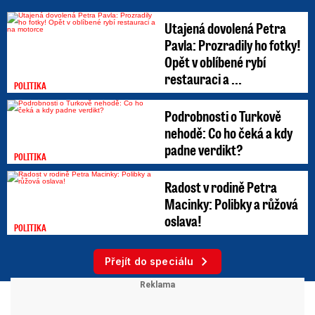
Utajená dovolená Petra
Pavla: Prozradily ho fotky!
Opět v oblíbené rybí
restauraci a ...
POLITIKA
Podrobnosti o Turkově
nehodě: Co ho čeká a kdy
padne verdikt?
POLITIKA
Radost v rodině Petra
Macinky: Polibky a růžová
oslava!
POLITIKA
Přejít do speciálu