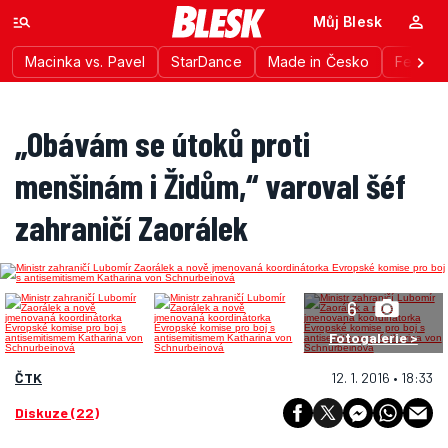
Můj Blesk
Macinka vs. Pavel
StarDance
Made in Česko
Festiva
„Obávám se útoků proti
menšinám i Židům,“ varoval šéf
zahraničí Zaorálek
6
Fotogalerie >
ČTK
12. 1. 2016 • 18:33
Diskuze (22)