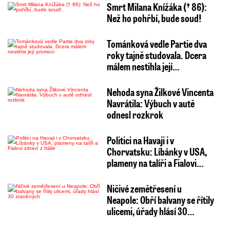
Smrt Milana Knížáka († 86):
Než ho pohřbí, bude soud!
Tománková vedle Partie dva
roky tajně studovala. Dcera
málem nestihla její…
Nehoda syna Žilkové Vincenta
Navrátila: Výbuch v autě
odnesl rozkrok
Politici na Havaji i v
Chorvatsku: Líbánky v USA,
plameny na talíři a Fialovi…
Ničivé zemětřesení u
Neapole: Obří balvany se řítily
ulicemi, úřady hlásí 30…