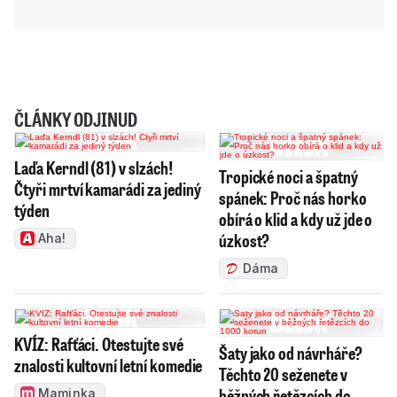
ČLÁNKY ODJINUD
Laďa Kerndl (81) v slzách!
Tropické noci a špatný
Čtyři mrtví kamarádi za jediný
spánek: Proč nás horko
týden
obírá o klid a kdy už jde o
úzkost?
Aha!
Dáma
KVÍZ: Rafťáci. Otestujte své
Šaty jako od návrháře?
znalosti kultovní letní komedie
Těchto 20 seženete v
běžných řetězcích do
Maminka