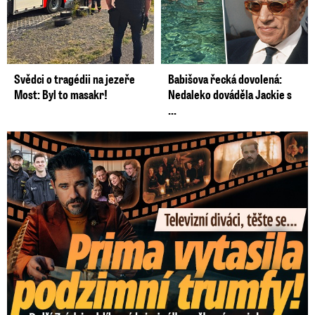
Svědci o tragédii na jezeře
Babišova řecká dovolená:
Most: Byl to masakr!
Nedaleko dováděla Jackie s
...
Prima vytasila podzimní trumfy! Další Zrádci a žhavé novinky