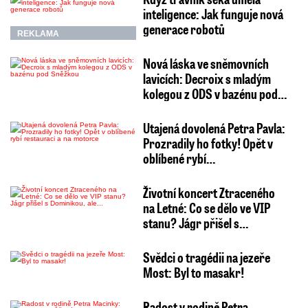
inteligence: Jak funguje nová
generace robotů
REKLAMA
Nová láska ve sněmovních
lavicích: Decroix s mladým
kolegou z ODS v bazénu pod…
Utajená dovolená Petra Pavla:
Prozradily ho fotky! Opět v
oblíbené rybí…
Životní koncert Ztraceného
na Letné: Co se dělo ve VIP
stanu? Jágr přišel s…
Svědci o tragédii na jezeře
Most: Byl to masakr!
Radost v rodině Petra