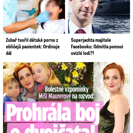
Zubař tvořil dětské porno z
Superjachta majitele
obličejů pacientek: Ordinuje
Facebooku: Odmítla pomoci
dál
uvízlé lodi?!
Bolestné vzpomínky Míši Maurerové: Prohrála boj o dvojčata!