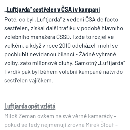
„Luftjarda“ sestřelen v ČSA i v kampani
Poté, co byl „Luftjarda“ z vedení ČSA de facto
sestřelen, získal další trafiku v podobě hlavního
volebního manažera ČSSD. I zde to rozjel ve
velkém, a když v roce 2010 odcházel, mohl se
pochlubit nevídanou bilancí - Žádné vyhrané
volby, zato milionové dluhy. Samotný „Luftjarda“
Tvrdík pak byl během volební kampaně natvrdo
sestřelen vajíčkem.
Luftjarda opět vzlétá
Miloš Zeman ovšem na své věrné kamarády –
pokud se tedy nejmenují zrovna Mirek Šlouf –