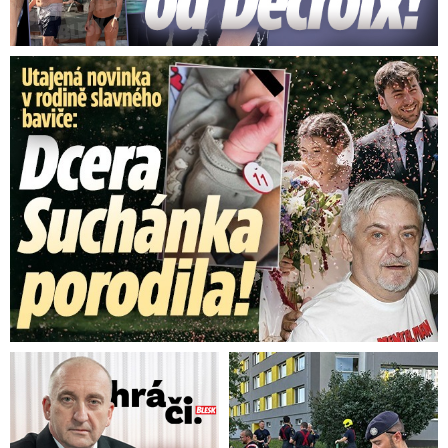
Utajená novinka v rodině baviče: Dcera Suchánka porodila