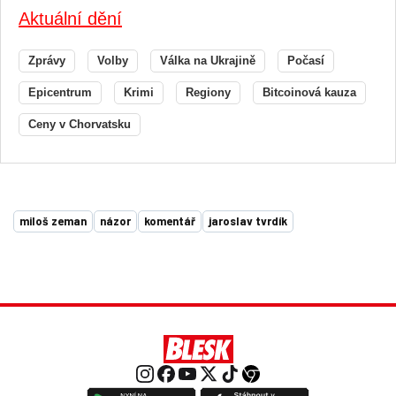
Aktuální dění
Zprávy
Volby
Válka na Ukrajině
Počasí
Epicentrum
Krimi
Regiony
Bitcoinová kauza
Ceny v Chorvatsku
miloš zeman
názor
komentář
jaroslav tvrdík