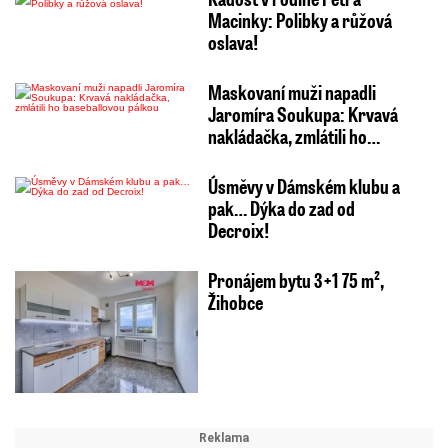
Macinky: Polibky a růžová
oslava!
Maskovaní muži napadli
Jaromíra Soukupa: Krvavá
nakládačka, zmlátili ho…
Úsměvy v Dámském klubu a
pak… Dýka do zad od
Decroix!
Pronájem bytu 3+1 75 m²,
Žihobce