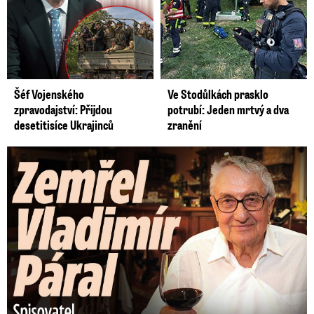
Šéf Vojenského
Ve Stodůlkách prasklo
zpravodajství: Přijdou
potrubí: Jeden mrtvý a dva
desetitisíce Ukrajinců
zranění
Zemřel Vladimír Páral (†94): Autor lechtivých Playgirls