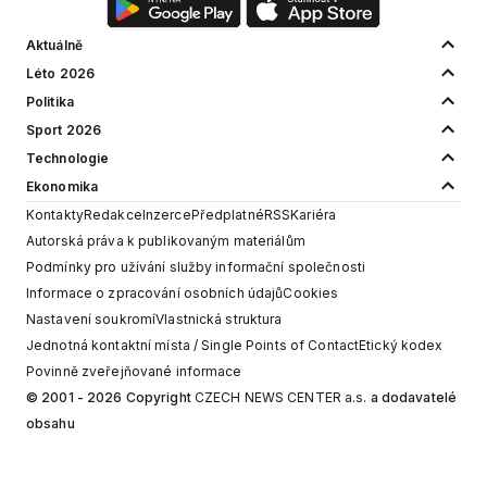
Aktuálně
Léto 2026
Politika
Sport 2026
Technologie
Ekonomika
Kontakty
Redakce
Inzerce
Předplatné
RSS
Kariéra
Autorská práva k publikovaným materiálům
Podmínky pro užívání služby informační společnosti
Informace o zpracování osobních údajů
Cookies
Nastavení soukromí
Vlastnická struktura
Jednotná kontaktní místa / Single Points of Contact
Etický kodex
Povinně zveřejňované informace
© 2001 - 2026 Copyright
CZECH NEWS CENTER a.s.
a dodavatelé
obsahu