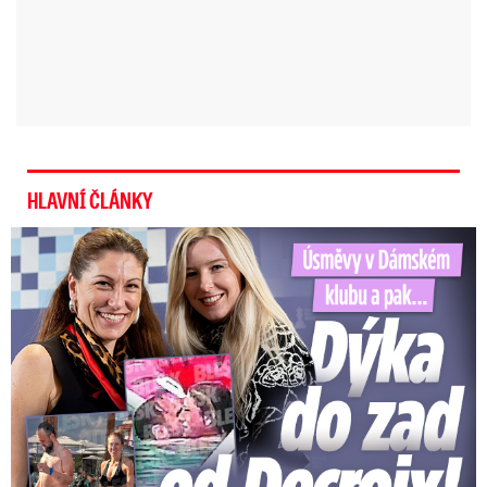
Slovenský nácek hejtmanem aneb "Cigánský problém
vyriešiť treba"
Skandální konec motýla Emanuela: Krásní žluťásci
vyhubeni kvůli dotacím!
„Pyšná princezna“ Zeman a jeho rádcové nenašli
recept na skandály. Což takhle dát si Šloufa, pane
prezidente?
HLAVNÍ ČLÁNKY
Klaus kritizuje Zemana kvůli převedení milostí na
ministerstvo
Úsměvy v Dámském klubu a pak… Dýka do zad od Decroix!
Politická mapa Česka v roce 2014: Sobotka premiérem,
konečná pro Klause a troje testovací volby