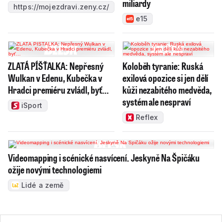
miliardy
https://mojezdravi.zeny.cz/
e15
ZLATÁ PÍŠŤALKA: Nepřesný
Koloběh tyranie: Ruská
Wulkan v Edenu, Kubečka v
exilová opozice si jen dělí
Hradci premiéru zvládl, byť…
kůži nezabitého medvěda,
systém ale nespraví
iSport
Reflex
Videomapping i scénické nasvícení. Jeskyně Na Špičáku
ožije novými technologiemi
Lidé a země