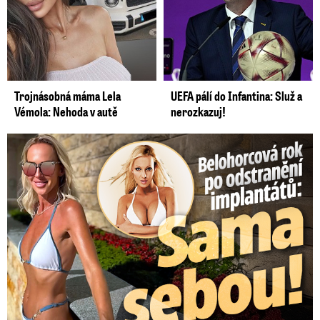
Trojnásobná máma Lela
UEFA pálí do Infantina: Služ a
Vémola: Nehoda v autě
nerozkazuj!
Belohorcová rok po odstranění implantátů: Konečně sama sebou