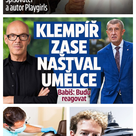
Umělci tepou Klempíře: „Zcela nepřijatelné.“