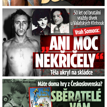
50 let od běsnění Somory: Těla dívek vrah ukryl na skládce
Staré československé hry: Sběratelé vám za ně utrhnou ruce!