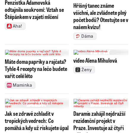
Penzistka Adamovská
Hříšný tanec známe
odtajnila soukromí: Vztah se
všichni, ale zvládnete plný
Štěpánkem v zajetí mlčení
počet bodů? Otestujte se v
našem kvízu!
Aha!
Dáma
video Alena Mihulová
Máte doma papriky a rajčata?
Tyhle 4 recepty na lečo budete
Ženy
vařit celé léto
Maminka
Jak se zdravě zchladit v
Daramis zahájil nejdražší
tropických vedrech: Co
rezidenční projekt v
pomáhá a kdy už riskujete úpal
Praze. Investuje až čtyři