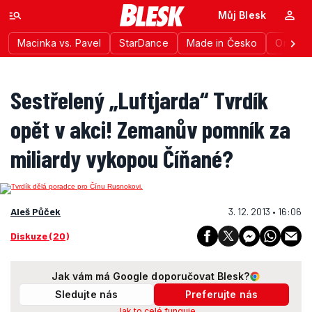
Můj Blesk
Macinka vs. Pavel
StarDance
Made in Česko
Ordinac
Sestřelený „Luftjarda“ Tvrdík
opět v akci! Zemanův pomník za
miliardy vykopou Číňané?
Aleš Půček
3. 12. 2013 • 16:06
Diskuze (20)
Jak vám má Google doporučovat Blesk?
Sledujte nás
Preferujte nás
Jak to celé funguje