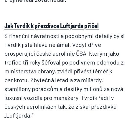
Jak Tvrdík k přezdívce Luftjarda přišel
S finanční návratností a podobnými detaily by si
Tvrdík jistě hlavu nelámal. Vždyť dříve
prosperující české aerolinie ČSA, kterým jako
trafice tři roky šéfoval po podivném odchodu z
ministerstva obrany, zvládl přivést téměř k
bankrotu. Zbytečná letadla za miliardy,
stamiliony poradcům a desítky milionů za nová
luxusní vozidla pro manažery. Tvrdík řádil v
českých aerolinkách tak, že získal přezdívku
„Luftjarda.“