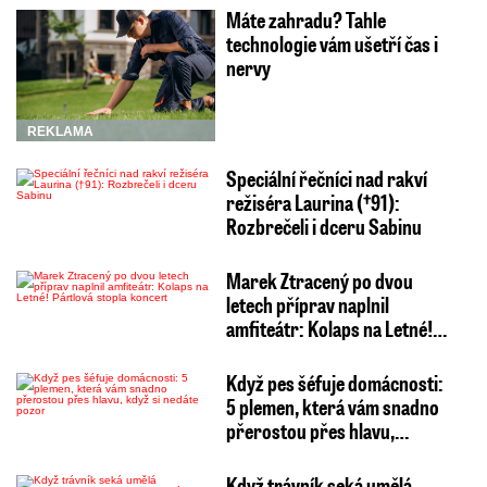
Máte zahradu? Tahle
technologie vám ušetří čas i
nervy
REKLAMA
Speciální řečníci nad rakví
režiséra Laurina (†91):
Rozbrečeli i dceru Sabinu
Marek Ztracený po dvou
letech příprav naplnil
amfiteátr: Kolaps na Letné!…
Když pes šéfuje domácnosti:
5 plemen, která vám snadno
přerostou přes hlavu,…
Když trávník seká umělá