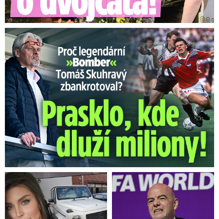
Proč Skuhravý zbankrotoval? Prasklo, kde dluží miliony!