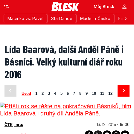
Můj Blesk
Macinka vs. Pavel
StarDance
Made in Česko
Festiva
Lída Baarová, další Anděl Páně i
Básníci. Velký kulturní diář roku
2016
Úvod
1
2
3
4
5
6
7
8
9
10
11
12
ČTK , mts
13. 12. 2015 • 15:00