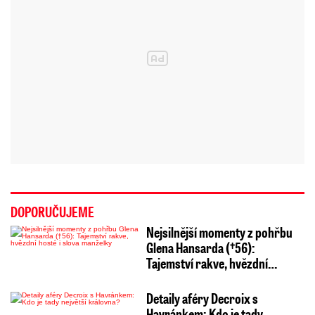
DOPORUČUJEME
Nejsilnější momenty z pohřbu
Glena Hansarda (†56):
Tajemství rakve, hvězdní…
Detaily aféry Decroix s
Havránkem: Kdo je tady