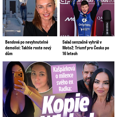
Bendová po nevyhnutelné
Salač senzačně vyhrál v
demolici: Takhle roste nový
Moto2: Triumf pro Česko po
dům
16 letech
Kašpárková o milence svého ex Radka: Kopie z Wishe!