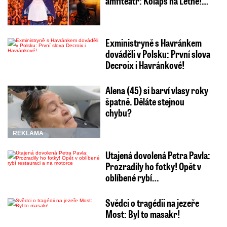
amfiteátr: Kolaps na Letné!…
Exministryně s Havránkem
dováděli v Polsku: První slova
Decroix i Havránkové!
Alena (45) si barví vlasy roky
špatně. Děláte stejnou
chybu?
REKLAMA
Utajená dovolená Petra Pavla:
Prozradily ho fotky! Opět v
oblíbené rybí…
Svědci o tragédii na jezeře
Most: Byl to masakr!