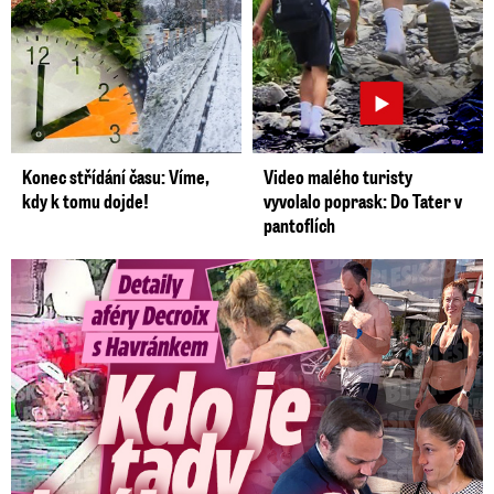
Konec střídání času: Víme,
Video malého turisty
kdy k tomu dojde!
vyvolalo poprask: Do Tater v
pantoflích
Detaily aféry Decroix s Havránkem: Kdo je tady královna?