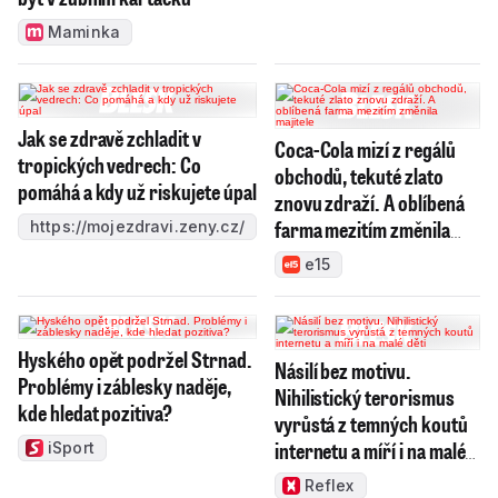
Maminka
Jak se zdravě zchladit v
Coca-Cola mizí z regálů
tropických vedrech: Co
obchodů, tekuté zlato
pomáhá a kdy už riskujete úpal
znovu zdraží. A oblíbená
farma mezitím změnila
https://mojezdravi.zeny.cz/
majitele
e15
Hyského opět podržel Strnad.
Násilí bez motivu.
Problémy i záblesky naděje,
Nihilistický terorismus
kde hledat pozitiva?
vyrůstá z temných koutů
internetu a míří i na malé
iSport
děti
Reflex