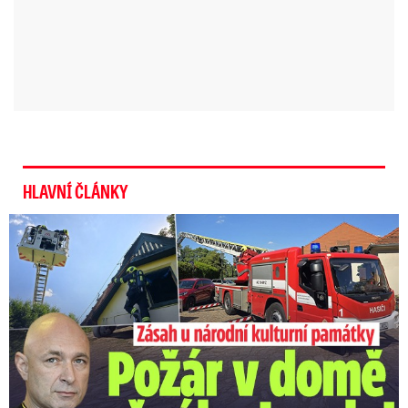
HLAVNÍ ČLÁNKY
U Daniela Landy hořelo! Hasiči kroutí hlavou