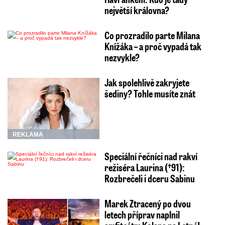
největší královna?
Co prozradilo parte Milana
Knížáka – a proč vypadá tak
nezvykle?
Jak spolehlivě zakryjete
šediny? Tohle musíte znát
REKLAMA
Speciální řečníci nad rakví
režiséra Laurina (†91):
Rozbrečeli i dceru Sabinu
Marek Ztracený po dvou
letech příprav naplnil