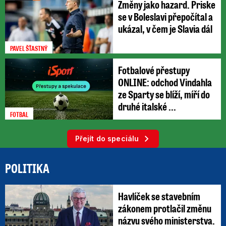
Změny jako hazard. Priske
se v Boleslavi přepočítal a
ukázal, v čem je Slavia dál
PAVEL ŠŤASTNÝ
Fotbalové přestupy
ONLINE: odchod Vindahla
ze Sparty se blíží, míří do
druhé italské ...
FOTBAL
Přejít do speciálu
POLITIKA
Havlíček se stavebním
zákonem protlačil změnu
názvu svého ministerstva.