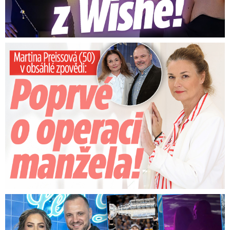
Preissová (50) v obsáhlé zpovědi: Poprvé o operaci manžela
Na Gáboríka se sypou obvinění z nevěry: Reakce manželky!