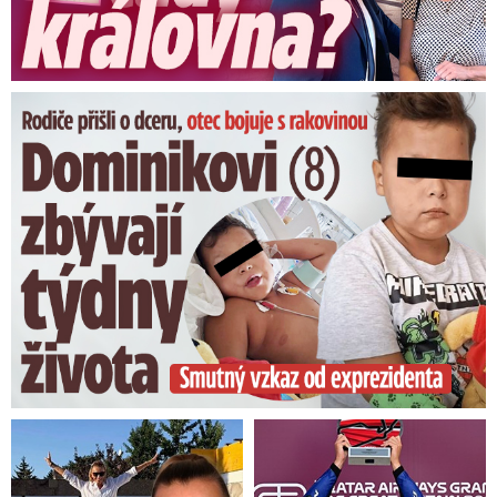
Dominikovi (8) zbývají týdny života: Vzkaz od exprezidenta