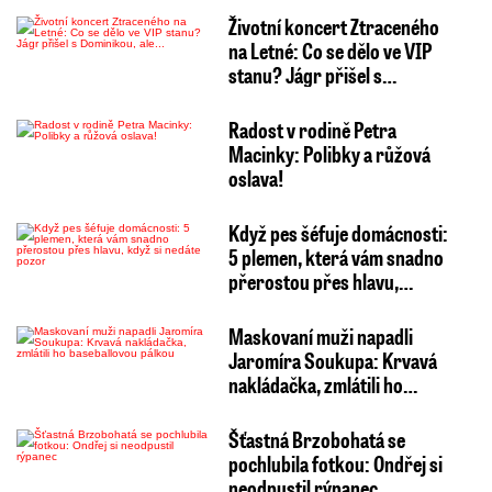
Životní koncert Ztraceného
na Letné: Co se dělo ve VIP
stanu? Jágr přišel s…
Radost v rodině Petra
Macinky: Polibky a růžová
oslava!
Když pes šéfuje domácnosti:
5 plemen, která vám snadno
přerostou přes hlavu,…
Maskovaní muži napadli
Jaromíra Soukupa: Krvavá
nakládačka, zmlátili ho…
Šťastná Brzobohatá se
pochlubila fotkou: Ondřej si
neodpustil rýpanec