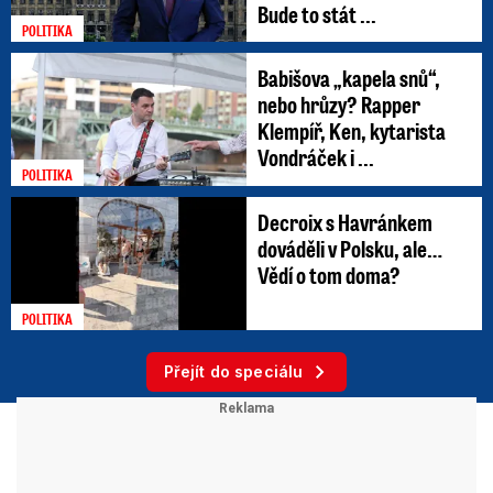
Bude to stát ...
POLITIKA
Babišova „kapela snů“,
nebo hrůzy? Rapper
Klempíř, Ken, kytarista
Vondráček i ...
POLITIKA
Decroix s Havránkem
dováděli v Polsku, ale…
Vědí o tom doma?
POLITIKA
Přejít do speciálu