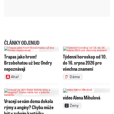
ČLÁNKY ODJINUD
Trapas jako hrom!
Týdenní horoskop od 10.
Brzobohatou už bez Ondry
do 16. srpna 2026 pro
nepoznávají
všechna znamení
Aha!
Dáma
video Alena Mihulová
Vracejí se vám doma dokola
Ženy
rýmy a angíny? Chyba může
být v zubním kartáčku