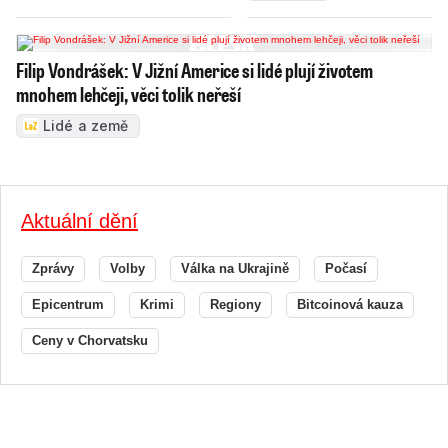
Filip Vondrášek: V Jižní Americe si lidé plují životem
mnohem lehčeji, věci tolik neřeší
Lidé a země
Aktuální dění
Zprávy
Volby
Válka na Ukrajině
Počasí
Epicentrum
Krimi
Regiony
Bitcoinová kauza
Ceny v Chorvatsku