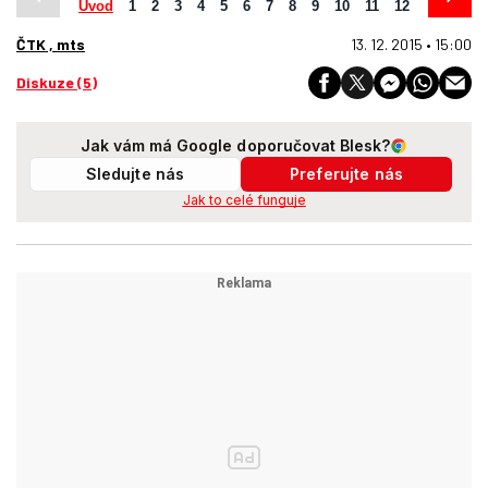
Úvod
1
2
3
4
5
6
7
8
9
10
11
12
ČTK , mts
13. 12. 2015 • 15:00
Diskuze (5)
Jak vám má Google doporučovat Blesk?
Sledujte nás
Preferujte nás
Jak to celé funguje