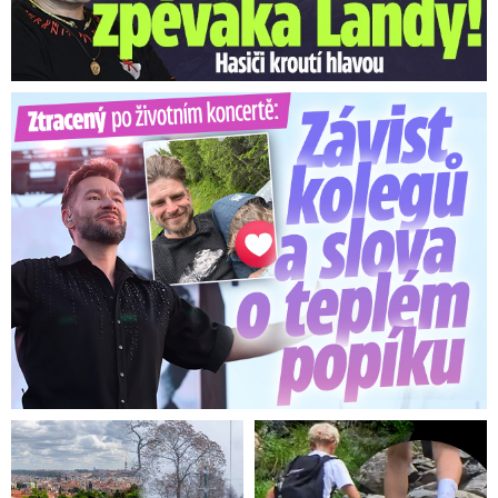
Ztracený po životním koncertě: Závist kolegů a teplý popík