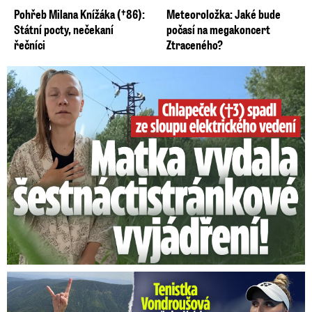
Pohřeb Milana Knížáka (†86):
Meteoroložka: Jaké bude
Státní pocty, nečekaní
počasí na megakoncert
řečníci
Ztraceného?
Smrtelný pád chlapce: Matka vydala vyjádření na 16 stran
Vondroušová po šokujících odhaleních v kauze: Záhadný vzkaz!