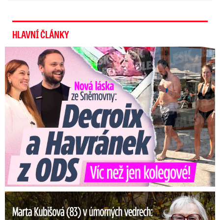
HLAVNÍ ČLÁNKY
Nová láska ve Sněmovně: Decroix s mladým kolegou z ODS
Marta Kubišová (83) v úmorných vedrech: Udusil se jí pejsek!