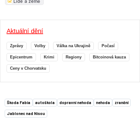
Lidé a země
Aktuální dění
Zprávy
Volby
Válka na Ukrajině
Počasí
Epicentrum
Krimi
Regiony
Bitcoinová kauza
Ceny v Chorvatsku
Škoda Fabia
autoškola
dopravní nehoda
nehoda
zranění
Jablonec nad Nisou