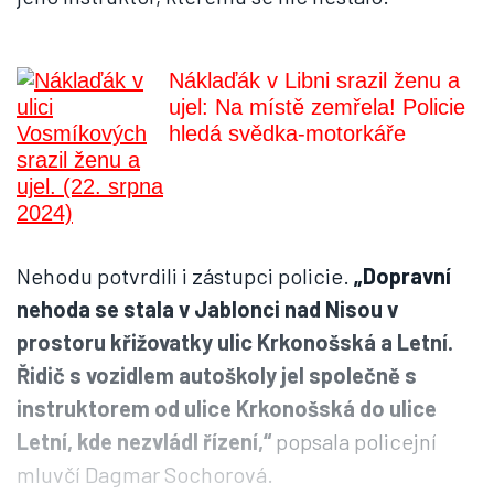
Náklaďák v Libni srazil ženu a
ujel: Na místě zemřela! Policie
hledá svědka-motorkáře
Nehodu potvrdili i zástupci policie.
„Dopravní
nehoda se stala v Jablonci nad Nisou v
prostoru křižovatky ulic Krkonošská a Letní.
Řidič s vozidlem autoškoly jel společně s
instruktorem od ulice Krkonošská do ulice
Letní, kde nezvládl řízení,“
popsala policejní
mluvčí Dagmar Sochorová.