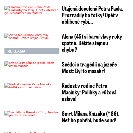
Utajená dovolená Petra Pavla:
Prozradily ho fotky! Opět v
oblíbené rybí…
Alena (45) si barví vlasy roky
špatně. Děláte stejnou
chybu?
REKLAMA
Svědci o tragédii na jezeře
Most: Byl to masakr!
Radost v rodině Petra
Macinky: Polibky a růžová
oslava!
Smrt Milana Knížáka († 86):
Než ho pohřbí, bude soud!