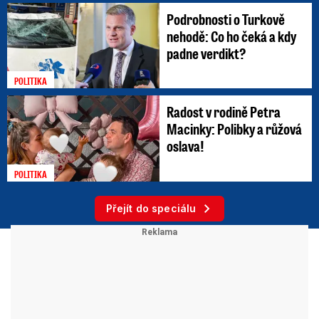
Podrobnosti o Turkově
nehodě: Co ho čeká a kdy
padne verdikt?
POLITIKA
Radost v rodině Petra
Macinky: Polibky a růžová
oslava!
POLITIKA
Přejít do speciálu