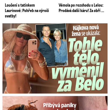
Loučení s tatínkem
Vémola po rozchodu s Lelou:
Laurinové: Pohřeb na výročí
Prodává další káru! Za obří ...
svatby!
Tohle tělo nahradilo Belo: Nová partnerka se ukázala...
Panika na dovolené: Vnuka Soni v hotelu poštípaly štěnice!