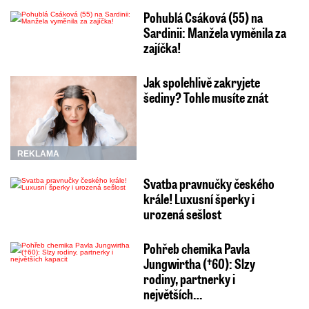
Pohublá Csáková (55) na
Sardinii: Manžela vyměnila za
zajíčka!
Jak spolehlivě zakryjete
šediny? Tohle musíte znát
REKLAMA
Svatba pravnučky českého
krále! Luxusní šperky i
urozená sešlost
Pohřeb chemika Pavla
Jungwirtha (†60): Slzy
rodiny, partnerky i
největších…