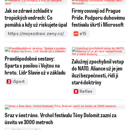
Jak se zdravě zchladit v
Firmy couvají od Prague
tropických vedrech: Co
Pride. Podporu duhovému
pomáhá a kdy už riskujete úpal
festivalu škrtl i Microsoft
https://mojezdravi.zeny.cz/
e15
Pravděpodobné sestavy:
Zalužnyj zpochybnil vstup
Sparta s posilou i Vojtou na
do NATO. Aliance už je jen
hrotu. Lídr Slavie už v základu
iluzí bezpečnosti, řídí ji
staré doktríny
iSport
Reflex
Sraz v šest ráno. Vrchol festivalu Tóny Dolomit zazní za
úsvitu ve 3000 metrech