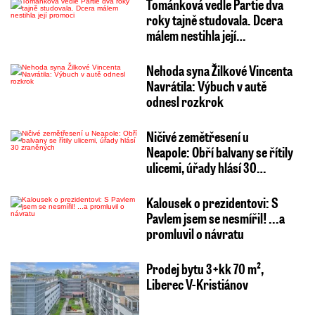
Tománková vedle Partie dva
roky tajně studovala. Dcera
málem nestihla její…
Nehoda syna Žilkové Vincenta
Navrátila: Výbuch v autě
odnesl rozkrok
Ničivé zemětřesení u
Neapole: Obří balvany se řítily
ulicemi, úřady hlásí 30…
Kalousek o prezidentovi: S
Pavlem jsem se nesmířil! ...a
promluvil o návratu
Prodej bytu 3+kk 70 m²,
Liberec V-Kristiánov