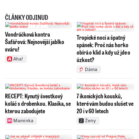
ČLÁNKY ODJINUD
Vondráčková kontra
Tropické noci a špatný
Šafářová: Nejnovější jablko
spánek: Proč nás horko
sváru!
obírá o klid a kdy už jde o
úzkost?
Aha!
Dáma
RECEPT: Kynutý švestkový
7 ikonických kousků,
koláč s drobenkou. Klasika, se
které vám budou slušet ve
kterou zabodujete
20 i v 60 letech
Maminka
Ženy