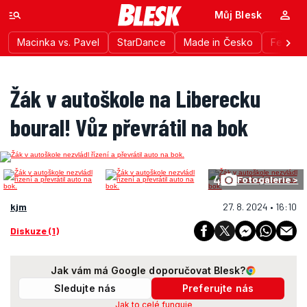
Můj Blesk
Macinka vs. Pavel
StarDance
Made in Česko
Festiva
Žák v autoškole na Liberecku
boural! Vůz převrátil na bok
4
Fotogalerie >
kjm
27. 8. 2024 • 16:10
Diskuze (1)
Jak vám má Google doporučovat Blesk?
Sledujte nás
Preferujte nás
Jak to celé funguje