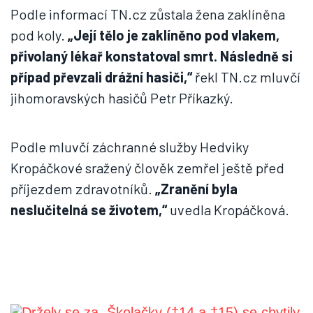
Podle informací TN.cz zůstala žena zaklíněna
pod koly.
„Její tělo je zaklíněno pod vlakem,
přivolaný lékař konstatoval smrt. Následně si
případ převzali drážní hasiči,“
řekl TN.cz mluvčí
jihomoravských hasičů Petr Příkazký.
Podle mluvčí záchranné služby Hedviky
Kropáčkové sražený člověk zemřel ještě před
příjezdem zdravotníků.
„Zranění byla
neslučitelná se životem,“
uvedla Kropáčková.
Školačky (†14 a †15) se chytily