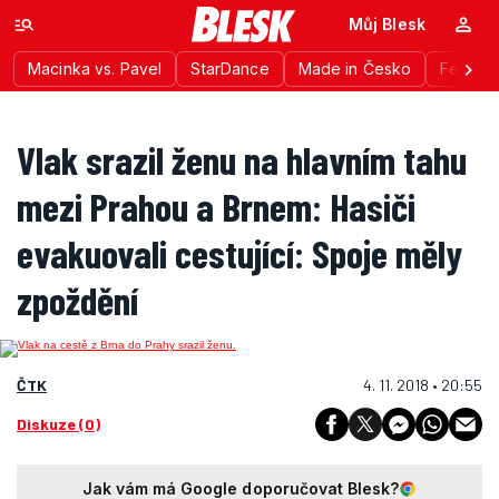
Můj Blesk
Macinka vs. Pavel
StarDance
Made in Česko
Festiva
Vlak srazil ženu na hlavním tahu
mezi Prahou a Brnem: Hasiči
evakuovali cestující: Spoje měly
zpoždění
ČTK
4. 11. 2018 • 20:55
Diskuze (0)
Jak vám má Google doporučovat Blesk?