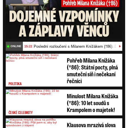
Poslední rozloučení s Milanem Knížákem (†86): Dojemn
15:22
ONLINE
Pohřeb Milana Knížáka
(†86): Státní pocty, plná
smuteční síň i nečekaní
řečníci
POLITIKA
Minulost Milana Knížáka
(†86): 10 let soudů s
Krampolem o majetek!
ČESKÉ CELEBRITY
Klausova mrazivá slova