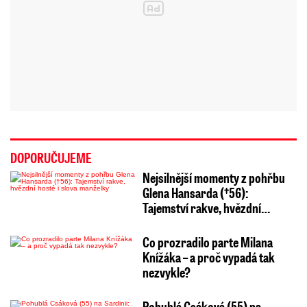
DOPORUČUJEME
Nejsilnější momenty z pohřbu
Glena Hansarda (†56):
Tajemství rakve, hvězdní…
Co prozradilo parte Milana
Knížáka – a proč vypadá tak
nezvykle?
Pohublá Csáková (55) na