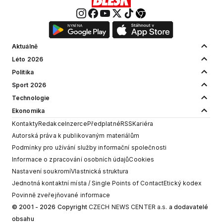
Aktuálně
Léto 2026
Politika
Sport 2026
Technologie
Ekonomika
Kontakty
Redakce
Inzerce
Předplatné
RSS
Kariéra
Autorská práva k publikovaným materiálům
Podmínky pro užívání služby informační společnosti
Informace o zpracování osobních údajů
Cookies
Nastavení soukromí
Vlastnická struktura
Jednotná kontaktní místa / Single Points of Contact
Etický kodex
Povinně zveřejňované informace
© 2001 - 2026 Copyright
CZECH NEWS CENTER a.s.
a dodavatelé
obsahu