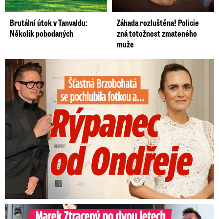
Brutální útok v Tanvaldu:
Záhada rozluštěna! Policie
Několik pobodaných
zná totožnost zmateného
muže
Šťastná Brzobohatá se pochlubila fotkou: Rýpanec od Ondřeje
Marek Ztracený na Letné: Pártlová stopla koncert