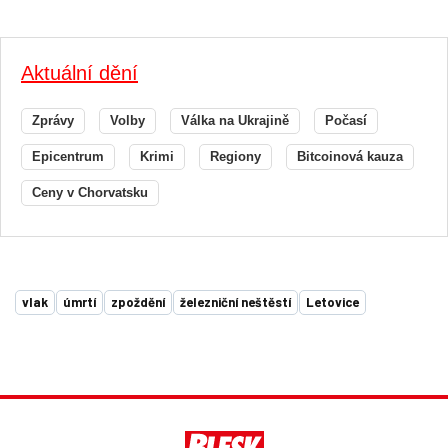
Aktuální dění
Zprávy
Volby
Válka na Ukrajině
Počasí
Epicentrum
Krimi
Regiony
Bitcoinová kauza
Ceny v Chorvatsku
vlak
úmrtí
zpoždění
železniční neštěstí
Letovice