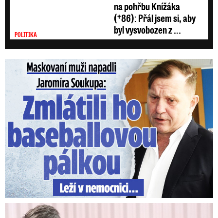
na pohřbu Knížáka
(†86): Přál jsem si, aby
byl vysvobozen z ...
POLITIKA
Maskovaní muži napadli Jaromíra Soukupa: Krvavá nakládačka
V trezoru měl 80 milionů: Policie obvinila exšéfa železnic!