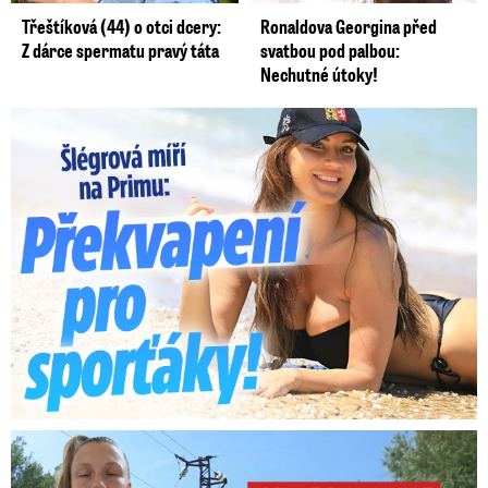
Třeštíková (44) o otci dcery:
Ronaldova Georgina před
Z dárce spermatu pravý táta
svatbou pod palbou:
Nechutné útoky!
Lucie Šlégrová míří na Primu. Překvapení pro sporťáky!
Smrtelný pád chlapce: Matka vydala vyjádření na 16 stran