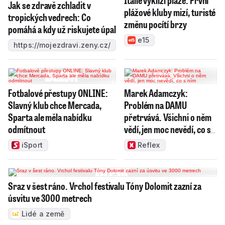
Itálie vyklízí pláže. První
Jak se zdravě zchladit v
plážové kluby mizí, turisté
tropických vedrech: Co
změnu pocítí brzy
pomáhá a kdy už riskujete úpal
e15
https://mojezdravi.zeny.cz/
Fotbalové přestupy ONLINE:
Marek Adamczyk:
Slavný klub chce Mercada,
Problém na DAMU
Sparta ale měla nabídku
přetrvává. Všichni o něm
odmítnout
vědí, jen moc nevědí, co s
ním
iSport
Reflex
Sraz v šest ráno. Vrchol festivalu Tóny Dolomit zazní za
úsvitu ve 3000 metrech
Lidé a země