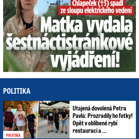
POLITIKA
Utajená dovolená Petra
Pavla: Prozradily ho fotky!
Opět v oblíbené rybí
restauraci a ...
POLITIKA