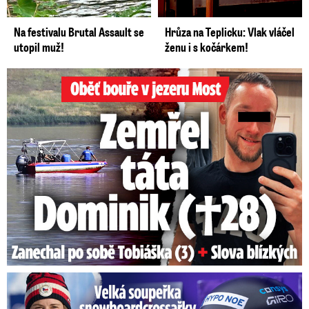
Na festivalu Brutal Assault se
Hrůza na Teplicku: Vlak vláčel
utopil muž!
ženu i s kočárkem!
Oběť bouře v jezeru Most: Zemřel táta Dominik (†28)
Velká soupeřka Adamczykové: Šokující konec!