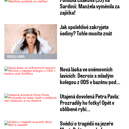
Sardinii: Manžela vyměnila za
zajíčka!
Jak spolehlivě zakryjete
šediny? Tohle musíte znát
REKLAMA
Nová láska ve sněmovních
lavicích: Decroix s mladým
kolegou z ODS v bazénu pod…
Utajená dovolená Petra Pavla:
Prozradily ho fotky! Opět v
oblíbené rybí…
Svědci o tragédii na jezeře