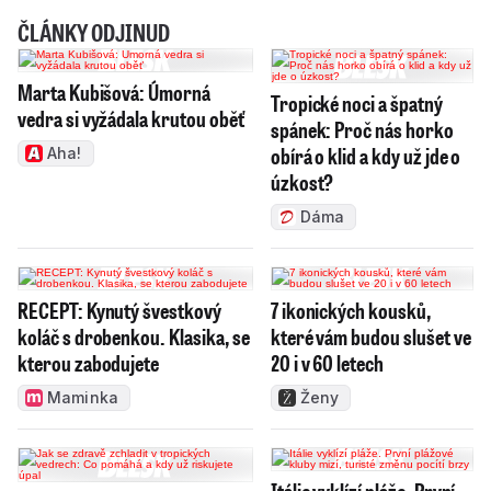
ČLÁNKY ODJINUD
Marta Kubišová: Úmorná
Tropické noci a špatný
vedra si vyžádala krutou oběť
spánek: Proč nás horko
obírá o klid a kdy už jde o
Aha!
úzkost?
Dáma
RECEPT: Kynutý švestkový
7 ikonických kousků,
koláč s drobenkou. Klasika, se
které vám budou slušet ve
kterou zabodujete
20 i v 60 letech
Maminka
Ženy