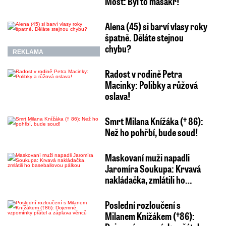
Most: Byl to masakr!
Alena (45) si barví vlasy roky
špatně. Děláte stejnou
chybu?
REKLAMA
Radost v rodině Petra
Macinky: Polibky a růžová
oslava!
Smrt Milana Knížáka († 86):
Než ho pohřbí, bude soud!
Maskovaní muži napadli
Jaromíra Soukupa: Krvavá
nakládačka, zmlátili ho…
Poslední rozloučení s
Milanem Knížákem (†86):