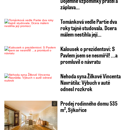
Dojemné vzpomínky přátel a
záplava…
Tománková vedle Partie dva
roky tajně studovala. Dcera
málem nestihla její…
Kalousek o prezidentovi: S
Pavlem jsem se nesmířil! ...a
promluvil o návratu
Nehoda syna Žilkové Vincenta
Navrátila: Výbuch v autě
odnesl rozkrok
Prodej rodinného domu 535
m², Sýkořice