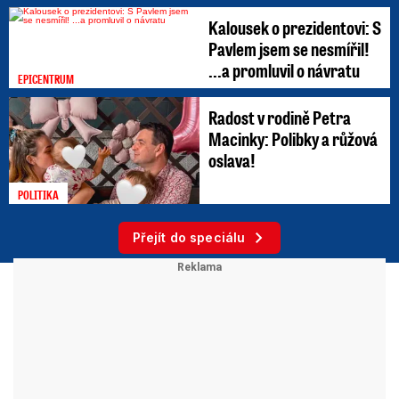
Kalousek o prezidentovi: S
Pavlem jsem se nesmířil!
...a promluvil o návratu
EPICENTRUM
Radost v rodině Petra
Macinky: Polibky a růžová
oslava!
POLITIKA
Přejít do speciálu