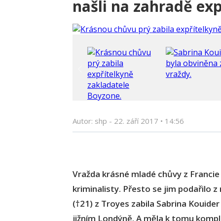
našli na zahradě ex
Autor: shp -
22. září 2017
•
14:56
Vražda krásné mladé chůvy z Francie 
kriminalisty. Přesto se jim podařilo z n
(†21) z Troyes zabila Sabrina Kouider 
jižním Londýně. A měla k tomu kompl