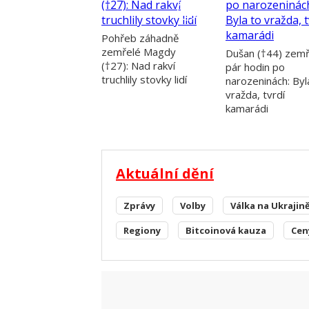
Pohřeb záhadně
zemřelé Magdy
Dušan (†44) zemř
(†27): Nad rakví
pár hodin po
truchlily stovky lidí
narozeninách: Byl
vražda, tvrdí
kamarádi
Aktuální dění
Zprávy
Volby
Válka na Ukrajin
Regiony
Bitcoinová kauza
Cen