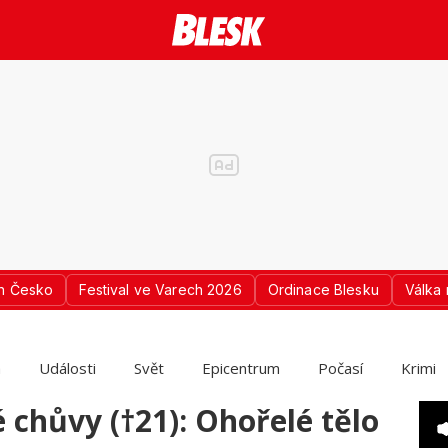
n Česko
Festival ve Varech 2026
Ordinace Blesku
Válka 
a
Události
Svět
Epicentrum
Počasí
Krimi
chůvy (†21): Ohořelé tělo