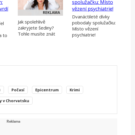
REKLAMA
Dvanáctileté dívky
Jak spolehlivě
pobodaly spolužačku:
el
zakryjete šediny?
Místo vězení
Tohle musíte znát
psychiatrie!
a to
ě
Počasí
Epicentrum
Krimi
y v Chorvatsku