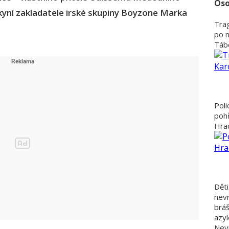
Oso
lkyní zakladatele irské skupiny Boyzone Marka
Trag
po 
Tábo
Poli
poh
Hra
Děti
nevr
bráš
azyl
Nevi