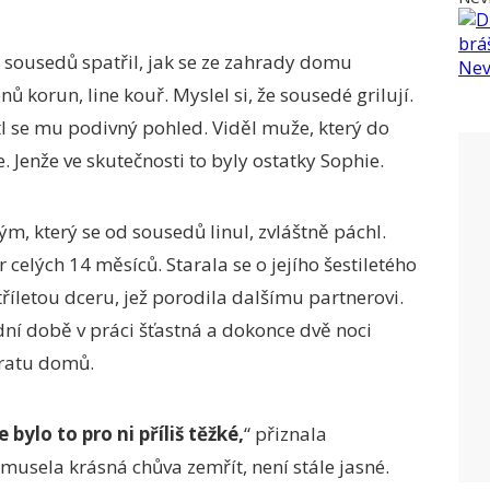
n sousedů spatřil, jak se ze zahrady domu
nů korun, line kouř. Myslel si, že sousedé grilují.
tl se mu podivný pohled. Viděl muže, který do
. Jenže ve skutečnosti to byly ostatky Sophie.
ým, který se od sousedů linul, zvláštně páchl.
celých 14 měsíců. Starala se o jejího šestiletého
tříletou dceru, jež porodila dalšímu partnerovi.
ní době v práci šťastná a dokonce dvě noci
ratu domů.
 bylo to pro ni příliš těžké,
“ přiznala
musela krásná chůva zemřít, není stále jasné.