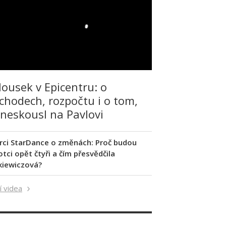
lousek v Epicentru: o
chodech, rozpočtu i o tom,
 neskousl na Pavlovi
rci StarDance o změnách: Proč budou
tci opět čtyři a čím přesvědčila
kiewiczová?
í videa