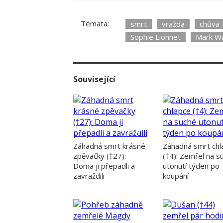
Témata:
smrt
vražda
chůva
Sophie Lionnet
Mark Wa
Související
Záhadná smrt krásné
Záhadná smrt chl
zpěvačky (†27):
(†4): Zemřel na s
Doma ji přepadli a
utonutí týden po
zavraždili
koupání