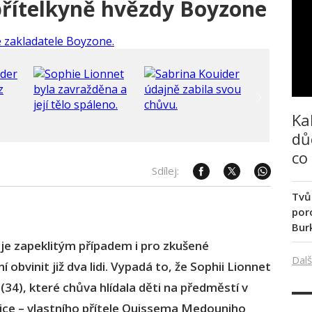
přítelkyně hvězdy Boyzone
Ka
dů
co
Sdílej:
Tvů
poro
Bur
je zapeklitým případem i pro zkušené
Dalš
í obvinit již dva lidi. Vypadá to, že Sophii Lionnet
(34), které chůva hlídala děti na předměstí v
ice – vlastního přítele Ouissema Medouniho