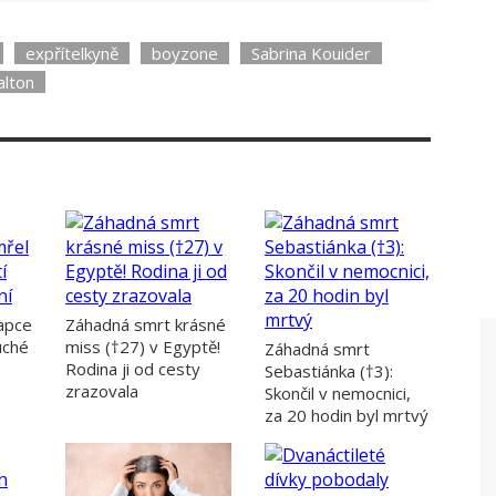
expřítelkyně
boyzone
Sabrina Kouider
lton
apce
Záhadná smrt krásné
uché
miss (†27) v Egyptě!
Záhadná smrt
Rodina ji od cesty
Sebastiánka (†3):
zrazovala
Skončil v nemocnici,
za 20 hodin byl mrtvý