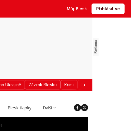
Můj Blesk
Přihlásit se
na Ukrajině
Zázrak Blesku
Krimi
Donald Trump
Sport
Blesk tlapky
Další