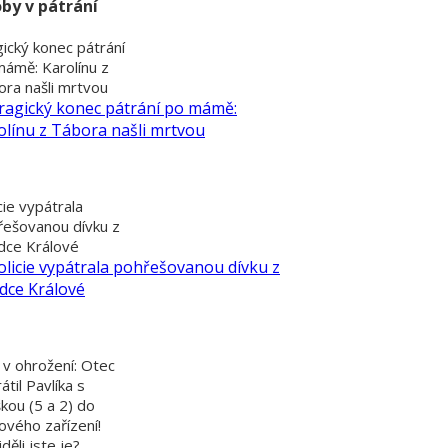
by v pátrání
ický konec pátrání
mámě: Karolínu z
ra našli mrtvou
cie vypátrala
řešovanou dívku z
dce Králové
 v ohrožení: Otec
átil Pavlíka s
kou (5 a 2) do
ového zařízení!
děli jste je?