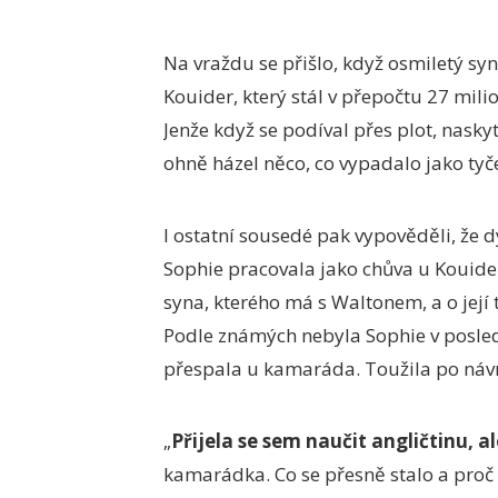
Na vraždu se přišlo, když osmiletý sy
Kouider, který stál v přepočtu 27 milio
Jenže když se podíval přes plot, nasky
ohně házel něco, co vypadalo jako tyče
I ostatní sousedé pak vypověděli, že d
Sophie pracovala jako chůva u Kouider 
syna, kterého má s Waltonem, a o její 
Podle známých nebyla Sophie v posled
přespala u kamaráda. Toužila po náv
„
Přijela se sem naučit angličtinu, ale
kamarádka. Co se přesně stalo a proč 