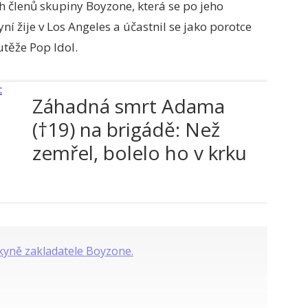
h členů skupiny Boyzone, která se po jeho
í žije v Los Angeles a účastnil se jako porotce
těže Pop Idol.
Záhadná smrt Adama
(†19) na brigádě: Než
zemřel, bolelo ho v krku