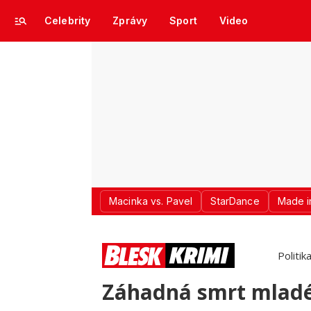
Celebrity
Zprávy
Sport
Video
Macinka vs. Pavel
StarDance
Made i
Politik
Záhadná smrt mladé 