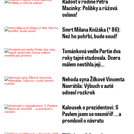
Radost v rodině Petra
Macinky: Polibky a růžová
oslava!
Smrt Milana Knížáka († 86):
Než ho pohřbí, bude soud!
Tománková vedle Partie dva
roky tajně studovala. Dcera
málem nestihla její…
Nehoda syna Žilkové Vincenta
Navrátila: Výbuch v autě
odnesl rozkrok
Kalousek o prezidentovi: S
Pavlem jsem se nesmířil! ...a
promluvil o návratu