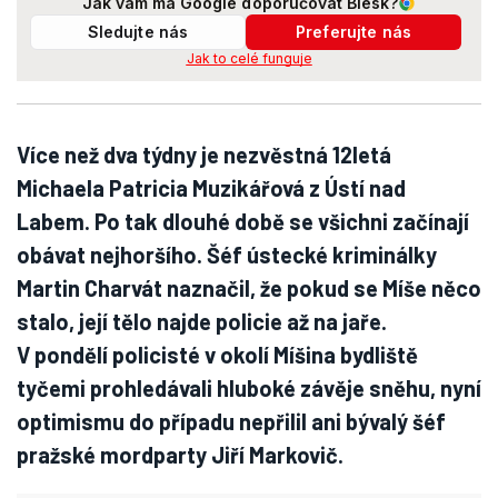
Jak vám má Google doporučovat Blesk?
Sledujte nás
Preferujte nás
Jak to celé funguje
Více než dva týdny je nezvěstná 12letá
Michaela Patricia Muzikářová z Ústí nad
Labem. Po tak dlouhé době se všichni začínají
obávat nejhoršího. Šéf ústecké kriminálky
Martin Charvát naznačil, že pokud se Míše něco
stalo, její tělo najde policie až na jaře.
V pondělí policisté v okolí Míšina bydliště
tyčemi prohledávali hluboké závěje sněhu, nyní
optimismu do případu nepřilil ani bývalý šéf
pražské mordparty Jiří Markovič.