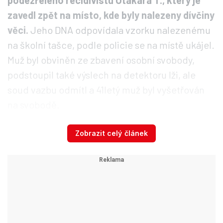
podezřelého recidivistu Otakara T., který je
zavedl zpět na místo, kde byly nalezeny dívčiny
věci.
Jeho DNA odpovídala vzorku nalezenému
na školní tašce, podle policie se na místě ukájel.
Muž byl obviněn ze zbavení osobní svobody,
podstoupil také výslech na detektoru lži, ale
soud vazbu odmítl a 41letý muž byl vyšetřován
na svobodě.
Zobrazit celý článek
Její ostatky byly nalezeny až téměř po půl
roce, 16. března 2011, zahrabány v
polorozrytém hrobu v zahrádkářské kolonii
nedaleko jejího bydliště.
Místo předtím sice
několikrát kriminalisté prohledávali, nicméně
podle informací policie nebylo ve schopnostech