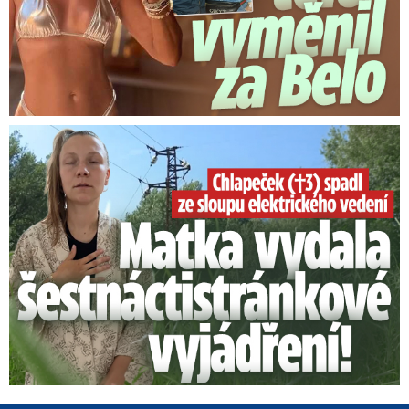
Smrtelný pád chlapce: Matka vydala vyjádření na 16 stran