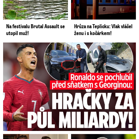
Na festivalu Brutal Assault se
Hrůza na Teplicku: Vlak vláčel
utopil muž!
ženu i s kočárkem!
Ronaldo se pochlubil před sňatkem: Hračky za půl miliardy!