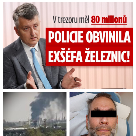
V trezoru měl 80 milionů: Policie obvinila exšéfa železnic!