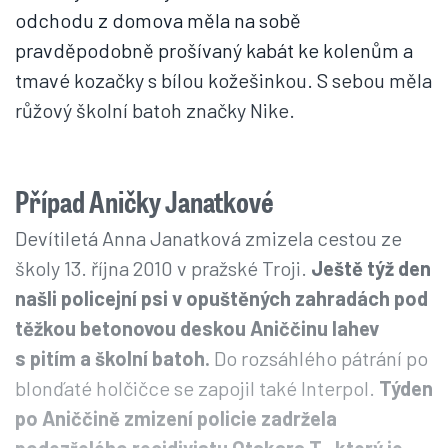
odchodu z domova měla na sobě
pravděpodobně prošívaný kabát ke kolenům a
tmavé kozačky s bílou kožešinkou. S sebou měla
růžový školní batoh značky Nike.
Případ Aničky Janatkové
Devítiletá Anna Janatková zmizela cestou ze
školy 13. října 2010 v pražské Troji.
Ještě týž den
našli policejní psi v opuštěných zahradách pod
těžkou betonovou deskou Aniččinu lahev
s pitím a školní batoh.
Do rozsáhlého pátrání po
blonďaté holčičce se zapojil také Interpol.
Týden
po Aniččině zmizení policie zadržela