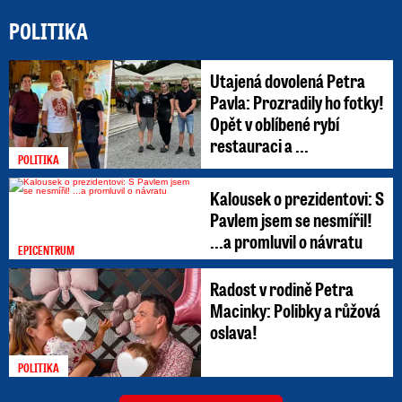
POLITIKA
Utajená dovolená Petra
Pavla: Prozradily ho fotky!
Opět v oblíbené rybí
restauraci a ...
POLITIKA
Kalousek o prezidentovi: S
Pavlem jsem se nesmířil!
...a promluvil o návratu
EPICENTRUM
Radost v rodině Petra
Macinky: Polibky a růžová
oslava!
POLITIKA