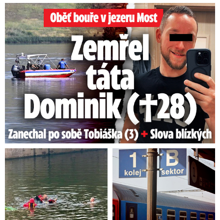
Oběť bouře v jezeru Most: Zemřel táta Dominik (†28)