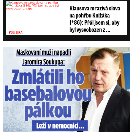
Klausova mrazivá slova
na pohřbu Knížáka
(†86): Přál jsem si, aby
byl vysvobozen z ...
POLITIKA
Maskovaní muži napadli Jaromíra Soukupa: Krvavá nakládačka