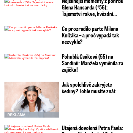
Nejsilnější momenty z pohřbu
Glena Hansarda (†56):
Tajemství rakve, hvězdní…
Co prozradilo parte Milana
Knížáka – a proč vypadá tak
nezvykle?
Pohublá Csáková (55) na
Sardinii: Manžela vyměnila za
zajíčka!
Jak spolehlivě zakryjete
šediny? Tohle musíte znát
REKLAMA
Utajená dovolená Petra Pavla: