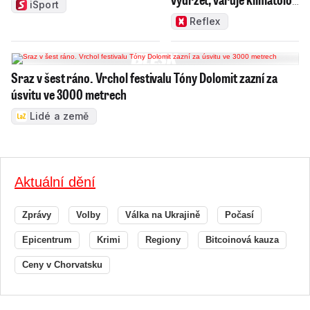
iSport
Radim Tolasz
Reflex
Sraz v šest ráno. Vrchol festivalu Tóny Dolomit zazní za
úsvitu ve 3000 metrech
Lidé a země
Aktuální dění
Zprávy
Volby
Válka na Ukrajině
Počasí
Epicentrum
Krimi
Regiony
Bitcoinová kauza
Ceny v Chorvatsku