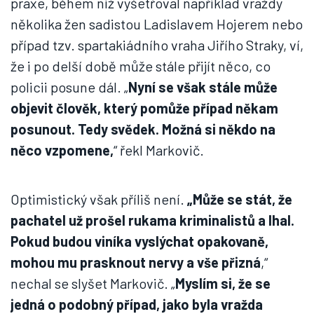
praxe, během níž vyšetřoval například vraždy
několika žen sadistou Ladislavem Hojerem nebo
případ tzv. spartakiádního vraha Jiřího Straky, ví,
že i po delší době může stále přijít něco, co
policii posune dál. „
Nyní se však stále může
objevit člověk, který pomůže případ někam
posunout. Tedy svědek. Možná si někdo na
něco vzpomene,
“ řekl Markovič.
Optimistický však příliš není.
„Může se stát, že
pachatel už prošel rukama kriminalistů a lhal.
Pokud budou viníka vyslýchat opakovaně,
mohou mu prasknout nervy a vše přizná
,“
nechal se slyšet Markovič. „
Myslím si, že se
jedná o podobný případ, jako byla vražda