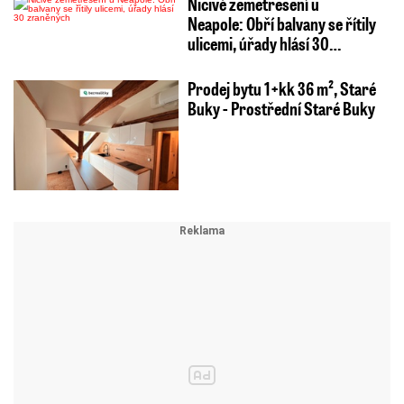
Ničivé zemětřesení u
Neapole: Obří balvany se řítily
ulicemi, úřady hlásí 30…
Prodej bytu 1+kk 36 m², Staré
Buky - Prostřední Staré Buky