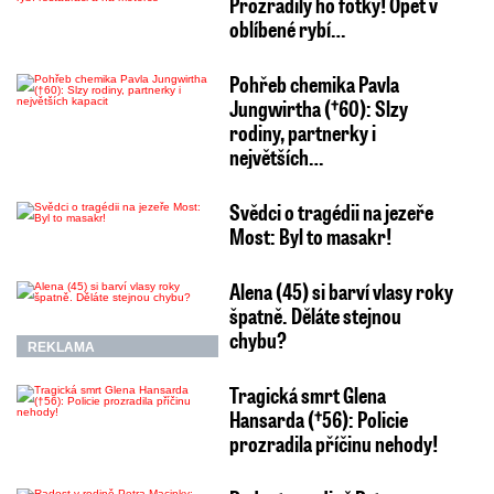
Prozradily ho fotky! Opět v
oblíbené rybí…
Pohřeb chemika Pavla
Jungwirtha (†60): Slzy
rodiny, partnerky i
největších…
Svědci o tragédii na jezeře
Most: Byl to masakr!
Alena (45) si barví vlasy roky
špatně. Děláte stejnou
chybu?
REKLAMA
Tragická smrt Glena
Hansarda (†56): Policie
prozradila příčinu nehody!