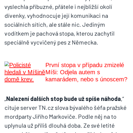
vyslechla příbuzné, přátele i nejbližší okolí
dívenky, vyhodnocuje její komunikaci na
sociálních sítích, ale stále nic. Jediným
vodítkem je pachová stopa, kterou zachytil
speciálně vycvičený pes z Německa.
První stopa v případu zmizelé
Míši: Odjela autem s
kamarádem, nebo s únoscem?
„
Nalezení dalších stop bude už spíše náhoda
,“
cituje server TN.cz slova bývalého šéfa pražské
mordparty Jiřího Markoviče. Podle něj na to
uplynula už příliš dlouhá doba. Ze své letité