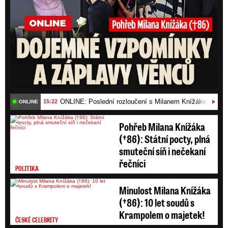
znásilnění nepřiznal. Zemřel o dva dny později
ve Vojenské nemocnici ve Střešovicích.
29. dubna 2011 pražské městské státní
zastupitelství oznámilo, že zastavilo trestní
stíhání Otakara T., protože stíhání nelze vést
ONLINE: Poslední rozloučení s Milanem Knížákem (†86)
15:22
ONLINE
proti zemřelému. Zároveň uvedlo, že na základě
uzavřeného řetězce nepřímých důkazů byl s
Pohřeb Milana Knížáka
(†86): Státní pocty, plná
vysokou mírou pravděpodobnosti skutečně
smuteční síň i nečekaní
pachatelem dívčiny vraždy a znásilnění.
řečníci
POLITIKA
Minulost Milana Knížáka
(†86): 10 let soudů s
Krampolem o majetek!
ČESKÉ CELEBRITY