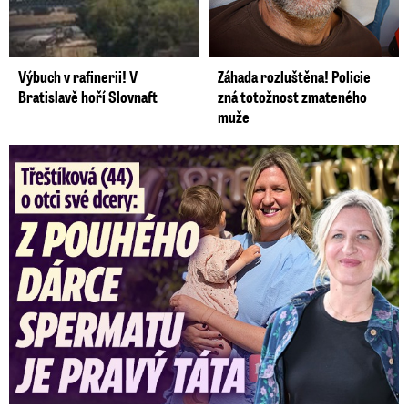
Výbuch v rafinerii! V
Záhada rozluštěna! Policie
Bratislavě hoří Slovnaft
zná totožnost zmateného
muže
Třeštíková (44) o otci dcery: Z dárce spermatu pravý táta