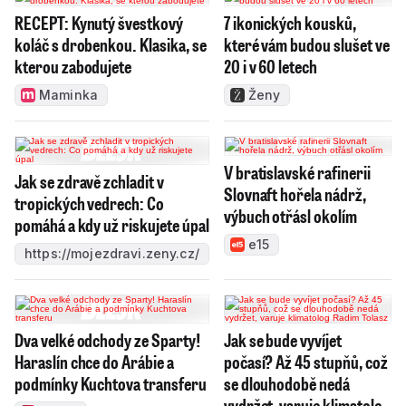
RECEPT: Kynutý švestkový
7 ikonických kousků,
koláč s drobenkou. Klasika, se
které vám budou slušet ve
kterou zabodujete
20 i v 60 letech
Maminka
Ženy
V bratislavské rafinerii
Jak se zdravě zchladit v
Slovnaft hořela nádrž,
tropických vedrech: Co
výbuch otřásl okolím
pomáhá a kdy už riskujete úpal
e15
https://mojezdravi.zeny.cz/
Dva velké odchody ze Sparty!
Jak se bude vyvíjet
Haraslín chce do Arábie a
počasí? Až 45 stupňů, což
podmínky Kuchtova transferu
se dlouhodobě nedá
vydržet, varuje klimatolog