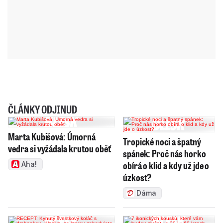
ČLÁNKY ODJINUD
Marta Kubišová: Úmorná
Tropické noci a špatný
vedra si vyžádala krutou oběť
spánek: Proč nás horko
obírá o klid a kdy už jde o
Aha!
úzkost?
Dáma