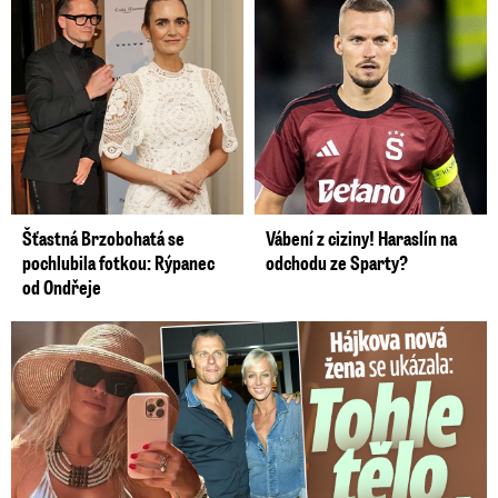
Šťastná Brzobohatá se
Vábení z ciziny! Haraslín na
pochlubila fotkou: Rýpanec
odchodu ze Sparty?
od Ondřeje
Tohle tělo nahradilo Belo: Nová partnerka se ukázala...