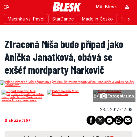
Můj Blesk
Macinka vs. Pavel
StarDance
Made in Česko
Festiva
Ztracená Míša bude případ jako
Anička Janatková, obává se
exšéf mordparty Markovič
54
Fotogalerie >
28. 1. 2017 • 12:09
Diskuze (95)